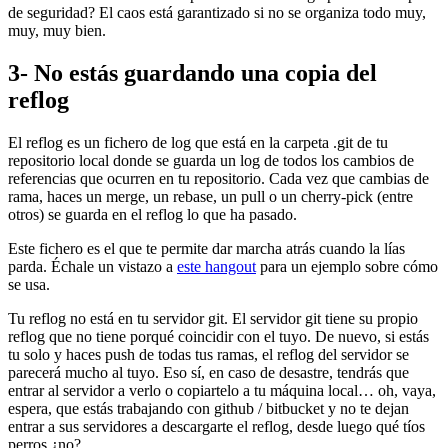
de seguridad? El caos está garantizado si no se organiza todo muy,
muy, muy bien.
3- No estás guardando una copia del
reflog
El reflog es un fichero de log que está en la carpeta .git de tu
repositorio local donde se guarda un log de todos los cambios de
referencias que ocurren en tu repositorio. Cada vez que cambias de
rama, haces un merge, un rebase, un pull o un cherry-pick (entre
otros) se guarda en el reflog lo que ha pasado.
Este fichero es el que te permite dar marcha atrás cuando la lías
parda. Échale un vistazo a
este hangout
para un ejemplo sobre cómo
se usa.
Tu reflog no está en tu servidor git. El servidor git tiene su propio
reflog que no tiene porqué coincidir con el tuyo. De nuevo, si estás
tu solo y haces push de todas tus ramas, el reflog del servidor se
parecerá mucho al tuyo. Eso sí, en caso de desastre, tendrás que
entrar al servidor a verlo o copiartelo a tu máquina local… oh, vaya,
espera, que estás trabajando con github / bitbucket y no te dejan
entrar a sus servidores a descargarte el reflog, desde luego qué tíos
perros ¿no?.