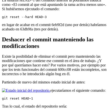
La sintaxis HEAD~1 del comando anterior la podríamos traducir
como «El commit al que está apuntando la rama activa menos uno».
Si hubiésemos ejecutado el comando:
git reset --hard HEAD~3
en lugar de acabar en el commit 6eb9f2d (uno por detrás) habríamos
acabado en 63db9fa (tres por detrás).
Deshacer el commit manteniendo las
modificaciones
Existe la posibilidad de eliminar el commit pero manteniendo las
modificaciones que contiene ese commit en el área de trabajo. ¿Y
por qué querríamos hacer esto? Por varios motivos, por ejemplo por
que los tests funcionales del commit 600cc08 están incompletos, son
incorrectos o he introducido algún bug en él.
Partiendo de nuevo del mismos estado inicial de antes:
ejecutaríamos el siguiente comando:
git reset HEAD~1
Tras lo cual, el estado del repositorio sería: