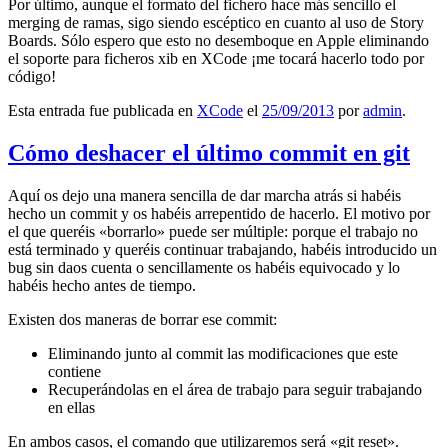
Por último, aunque el formato del fichero hace más sencillo el
merging de ramas, sigo siendo escéptico en cuanto al uso de Story
Boards. Sólo espero que esto no desemboque en Apple eliminando
el soporte para ficheros xib en XCode ¡me tocará hacerlo todo por
código!
Esta entrada fue publicada en
XCode
el
25/09/2013
por
admin
.
Cómo deshacer el último commit en git
Aquí os dejo una manera sencilla de dar marcha atrás si habéis
hecho un commit y os habéis arrepentido de hacerlo. El motivo por
el que queréis «borrarlo» puede ser múltiple: porque el trabajo no
está terminado y queréis continuar trabajando, habéis introducido un
bug sin daos cuenta o sencillamente os habéis equivocado y lo
habéis hecho antes de tiempo.
Existen dos maneras de borrar ese commit:
Eliminando junto al commit las modificaciones que este
contiene
Recuperándolas en el área de trabajo para seguir trabajando
en ellas
En ambos casos, el comando que utilizaremos será «git reset».