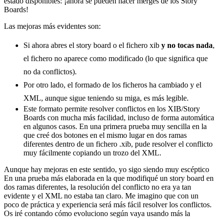
estado disponibles: ¡ahora se pueden hacer merges de los Story
Boards!
Las mejoras más evidentes son:
Si ahora abres el story board o el fichero xib
y no tocas nada
,
el fichero no aparece como modificado (lo que significa que
no da conflictos).
Por otro lado, el formado de los ficheros ha cambiado y el
XML, aunque sigue teniendo su miga, es más legible.
Este formato permite resolver conflictos en los XIB/Story
Boards con mucha más facilidad, incluso de forma automática
en algunos casos. En una primera prueba muy sencilla en la
que creé dos botones en el mismo lugar en dos ramas
diferentes dentro de un fichero .xib, pude resolver el conflicto
muy fácilmente copiando un trozo del XML.
Aunque hay mejoras en este sentido, yo sigo siendo muy escéptico
En una prueba más elaborada en la que modifiqué un story board en
dos ramas diferentes, la resolución del conflicto no era ya tan
evidente y el XML no estaba tan claro. Me imagino que con un
poco de práctica y experiencia será más fácil resolver los conflictos.
Os iré contando cómo evoluciono según vaya usando más la