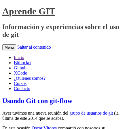
Aprende GIT
Información y experiencias sobre el uso
de git
Saltar al contenido
Menú
Inicio
Bitbucket
Github
XCode
¿Quienes somos?
Cursos
Contacto
Usando Git con git-flow
Ayer tuvimos una nueva reunión del
grupo de usuarios de git
(la
última de este 2014 que se acaba).
En esta ocasión
Oscar Vítores
compartió con nosotros su