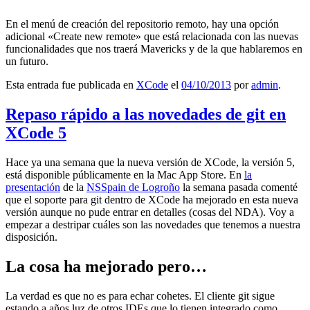
En el menú de creación del repositorio remoto, hay una opción
adicional «Create new remote» que está relacionada con las nuevas
funcionalidades que nos traerá Mavericks y de la que hablaremos en
un futuro.
Esta entrada fue publicada en
XCode
el
04/10/2013
por
admin
.
Repaso rápido a las novedades de git en
XCode 5
Hace ya una semana que la nueva versión de XCode, la versión 5,
está disponible públicamente en la Mac App Store. En
la
presentación
de la
NSSpain de Logroño
la semana pasada comenté
que el soporte para git dentro de XCode ha mejorado en esta nueva
versión aunque no pude entrar en detalles (cosas del NDA). Voy a
empezar a destripar cuáles son las novedades que tenemos a nuestra
disposición.
La cosa ha mejorado pero…
La verdad es que no es para echar cohetes. El cliente git sigue
estando a años luz de otros IDEs que lo tienen integrado como