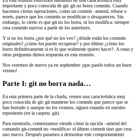
En esta reunión estuvimos hablando de una característica muy
importante y poco conocida de git: git no borra commits. Cuando
hacemos ciertas operaciones, como un commit –amend, rebase o
resets, parece que los commits se modifican o desaparecen. Sin
embargo, lo cierto es que git no los borra, ni los modifica: siempre
crea commits nuevos a partir de los anteriores.
Y si no los borra ¿por qué no los veo? ¿dónde están los commits
originales? ¿cómo los puedo recuperar? y por último ¿cómo los
borro definitivamente si es lo que realmente quiero hacer?. A estas y
otras preguntas dimos respuesta en esta reunión.
Nos veremos de nuevo ya en septiembre ¡que paséis todos un buen
verano!
Parte I: git no borra nada…
En esta primera parte de la charla, vemos una característica muy
poco conocida de git: git mantiene los commits que parece que se
han borrado y aunque no los veamos, siguen estando en nuestro
repositorio (en la carpeta .git).
Para mostrarlo, comenzamos viendo cómo la opción –amend del
comando git-commit no «modifica» el último commit sino que crea
uno nuevo. Después pasamos a demostrar este comportamiento