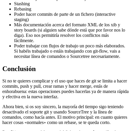
Stashing
Rebasing
Poder hacer commits de parte de un fichero (interactive
staging)
Más documentación acerca del formato XML de los xib y
story boards (si alguien sabe dónde está que por favor nos lo
diga). Eso nos permitiría resolver los conflictos más
fácilmente.
Poder trabajar con flujos de trabajo un poco más elaborados.
Si habéis trabajado o estáis trabajando con git-flow, vais a
necesitar línea de comandos o Sourcetree necesariamente.
Conclusión
Si no te quieres complicar y el uso que haces de git se limita a hacer
commits, push y pull, crear ramas y hacer merge, estás de
enhorabuena: estas operaciones puedes hacerlas ya de manera rápida
y efectiva en la nueva interfaz.
Ahora bien, si os soy sincero, la mayoría del tiempo sigo teniendo
desactivado el soporte git y usando SourceTree y la línea de
comandos, como hacía antes. El motivo principal: en cuanto quieres
hacer cosas «normales» como un rebase, se te queda corto.