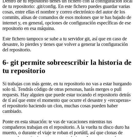
Dentro de tu repositorio tienes un fichero con la configuración local
de tu repositorio: .git/config. En este fichero puedes guardar varias
cosas, entre ellas el nombre y correo electrónico del autor de los
commits, alisas de comandos de esos molones que te has bajado de
internet y, en general, opciones de configuración específicas de ese
repositorio en esa máquina.
Este fichero tampoco se sube a tu servidor git, así que en caso de
desastre, lo pierdes y tienes que volver a generar la configuración
del repositorio.
6- git permite sobreescribir la historia de
tu repositorio
Si trabajas con más gente, en tu repositorio no vas a estar hurgando
solo tú. Tendrás código de otras personas, harás merges o pull
requests. Hay alguien que puede estar tocando el repositorio detrás
de tí así que entre el momento que ocurre el desastre y «recuperas»
el repositorio haciendo un clon, muchas cosas pueden haber
cambiado.
Ponte en esta situación: te vas de vacaciones mientras tus
compañeros trabajan en el repositorio. A la vuelta tu disco duro ha
muerto, o durante el viaje te roban el portátil, así que clonas de