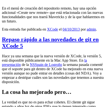
En el menú de creación del repositorio remoto, hay una opción
adicional «Create new remote» que está relacionada con las nuevas
funcionalidades que nos traerá Mavericks y de la que hablaremos en
un futuro.
Esta entrada fue publicada en
XCode
el
04/10/2013
por
admin
.
Repaso rápido a las novedades de git en
XCode 5
Hace ya una semana que la nueva versión de XCode, la versión 5,
está disponible públicamente en la Mac App Store. En
la
presentación
de la
NSSpain de Logroño
la semana pasada comenté
que el soporte para git dentro de XCode ha mejorado en esta nueva
versión aunque no pude entrar en detalles (cosas del NDA). Voy a
empezar a destripar cuáles son las novedades que tenemos a nuestra
disposición.
La cosa ha mejorado pero…
La verdad es que no es para echar cohetes. El cliente git sigue
estando a años luz de otros IDEs que lo tienen integrado como