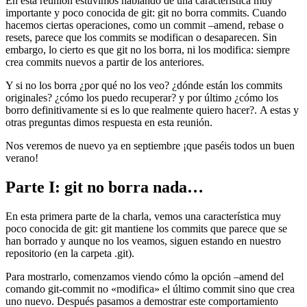
En esta reunión estuvimos hablando de una característica muy
importante y poco conocida de git: git no borra commits. Cuando
hacemos ciertas operaciones, como un commit –amend, rebase o
resets, parece que los commits se modifican o desaparecen. Sin
embargo, lo cierto es que git no los borra, ni los modifica: siempre
crea commits nuevos a partir de los anteriores.
Y si no los borra ¿por qué no los veo? ¿dónde están los commits
originales? ¿cómo los puedo recuperar? y por último ¿cómo los
borro definitivamente si es lo que realmente quiero hacer?. A estas y
otras preguntas dimos respuesta en esta reunión.
Nos veremos de nuevo ya en septiembre ¡que paséis todos un buen
verano!
Parte I: git no borra nada…
En esta primera parte de la charla, vemos una característica muy
poco conocida de git: git mantiene los commits que parece que se
han borrado y aunque no los veamos, siguen estando en nuestro
repositorio (en la carpeta .git).
Para mostrarlo, comenzamos viendo cómo la opción –amend del
comando git-commit no «modifica» el último commit sino que crea
uno nuevo. Después pasamos a demostrar este comportamiento