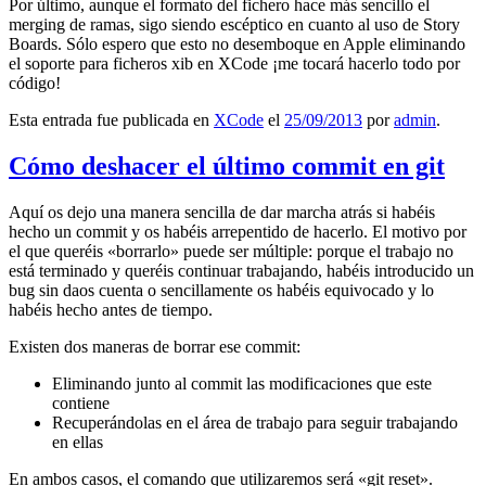
Por último, aunque el formato del fichero hace más sencillo el
merging de ramas, sigo siendo escéptico en cuanto al uso de Story
Boards. Sólo espero que esto no desemboque en Apple eliminando
el soporte para ficheros xib en XCode ¡me tocará hacerlo todo por
código!
Esta entrada fue publicada en
XCode
el
25/09/2013
por
admin
.
Cómo deshacer el último commit en git
Aquí os dejo una manera sencilla de dar marcha atrás si habéis
hecho un commit y os habéis arrepentido de hacerlo. El motivo por
el que queréis «borrarlo» puede ser múltiple: porque el trabajo no
está terminado y queréis continuar trabajando, habéis introducido un
bug sin daos cuenta o sencillamente os habéis equivocado y lo
habéis hecho antes de tiempo.
Existen dos maneras de borrar ese commit:
Eliminando junto al commit las modificaciones que este
contiene
Recuperándolas en el área de trabajo para seguir trabajando
en ellas
En ambos casos, el comando que utilizaremos será «git reset».