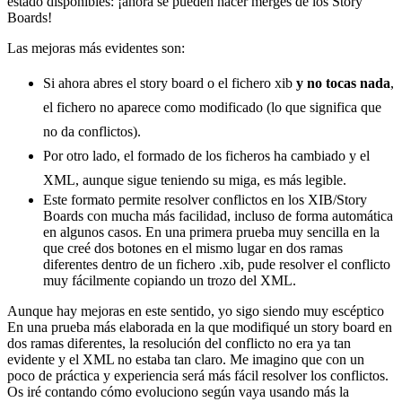
estado disponibles: ¡ahora se pueden hacer merges de los Story
Boards!
Las mejoras más evidentes son:
Si ahora abres el story board o el fichero xib
y no tocas nada
,
el fichero no aparece como modificado (lo que significa que
no da conflictos).
Por otro lado, el formado de los ficheros ha cambiado y el
XML, aunque sigue teniendo su miga, es más legible.
Este formato permite resolver conflictos en los XIB/Story
Boards con mucha más facilidad, incluso de forma automática
en algunos casos. En una primera prueba muy sencilla en la
que creé dos botones en el mismo lugar en dos ramas
diferentes dentro de un fichero .xib, pude resolver el conflicto
muy fácilmente copiando un trozo del XML.
Aunque hay mejoras en este sentido, yo sigo siendo muy escéptico
En una prueba más elaborada en la que modifiqué un story board en
dos ramas diferentes, la resolución del conflicto no era ya tan
evidente y el XML no estaba tan claro. Me imagino que con un
poco de práctica y experiencia será más fácil resolver los conflictos.
Os iré contando cómo evoluciono según vaya usando más la