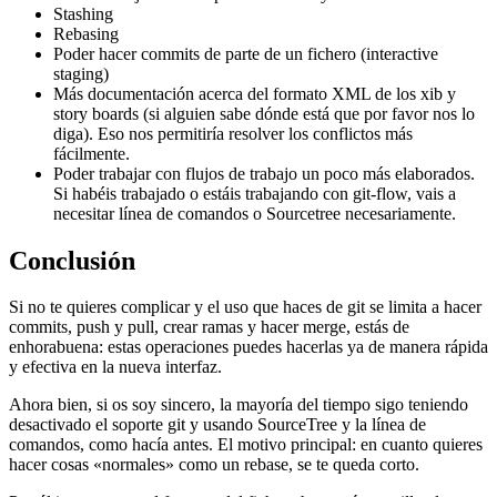
Stashing
Rebasing
Poder hacer commits de parte de un fichero (interactive
staging)
Más documentación acerca del formato XML de los xib y
story boards (si alguien sabe dónde está que por favor nos lo
diga). Eso nos permitiría resolver los conflictos más
fácilmente.
Poder trabajar con flujos de trabajo un poco más elaborados.
Si habéis trabajado o estáis trabajando con git-flow, vais a
necesitar línea de comandos o Sourcetree necesariamente.
Conclusión
Si no te quieres complicar y el uso que haces de git se limita a hacer
commits, push y pull, crear ramas y hacer merge, estás de
enhorabuena: estas operaciones puedes hacerlas ya de manera rápida
y efectiva en la nueva interfaz.
Ahora bien, si os soy sincero, la mayoría del tiempo sigo teniendo
desactivado el soporte git y usando SourceTree y la línea de
comandos, como hacía antes. El motivo principal: en cuanto quieres
hacer cosas «normales» como un rebase, se te queda corto.