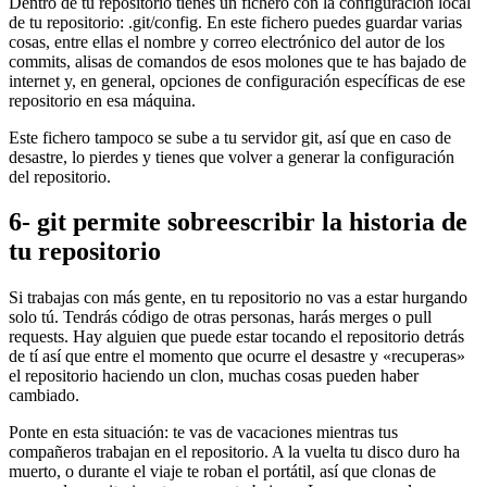
Dentro de tu repositorio tienes un fichero con la configuración local
de tu repositorio: .git/config. En este fichero puedes guardar varias
cosas, entre ellas el nombre y correo electrónico del autor de los
commits, alisas de comandos de esos molones que te has bajado de
internet y, en general, opciones de configuración específicas de ese
repositorio en esa máquina.
Este fichero tampoco se sube a tu servidor git, así que en caso de
desastre, lo pierdes y tienes que volver a generar la configuración
del repositorio.
6- git permite sobreescribir la historia de
tu repositorio
Si trabajas con más gente, en tu repositorio no vas a estar hurgando
solo tú. Tendrás código de otras personas, harás merges o pull
requests. Hay alguien que puede estar tocando el repositorio detrás
de tí así que entre el momento que ocurre el desastre y «recuperas»
el repositorio haciendo un clon, muchas cosas pueden haber
cambiado.
Ponte en esta situación: te vas de vacaciones mientras tus
compañeros trabajan en el repositorio. A la vuelta tu disco duro ha
muerto, o durante el viaje te roban el portátil, así que clonas de