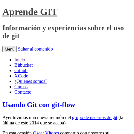
Aprende GIT
Información y experiencias sobre el uso
de git
Saltar al contenido
Menú
Inicio
Bitbucket
Github
XCode
¿Quienes somos?
Cursos
Contacto
Usando Git con git-flow
Ayer tuvimos una nueva reunión del
grupo de usuarios de git
(la
última de este 2014 que se acaba).
En esta ocasión
Oscar Vítores
compartió con nosotros su