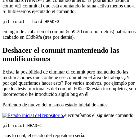
La sintaxis HEAD~1 del comando anterior la podríamos traducir
como «El commit al que está apuntando la rama activa menos uno».
Si hubiésemos ejecutado el comando:
git reset --hard HEAD~3
en lugar de acabar en el commit 6eb9f2d (uno por detrás) habríamos
acabado en 63db9fa (tres por detrás).
Deshacer el commit manteniendo las
modificaciones
Existe la posibilidad de eliminar el commit pero manteniendo las
modificaciones que contiene ese commit en el área de trabajo. ¿Y
por qué querríamos hacer esto? Por varios motivos, por ejemplo por
que los tests funcionales del commit 600cc08 están incompletos, son
incorrectos o he introducido algún bug en él.
Partiendo de nuevo del mismos estado inicial de antes:
ejecutaríamos el siguiente comando:
git reset HEAD~1
Tras lo cual, el estado del repositorio sería: