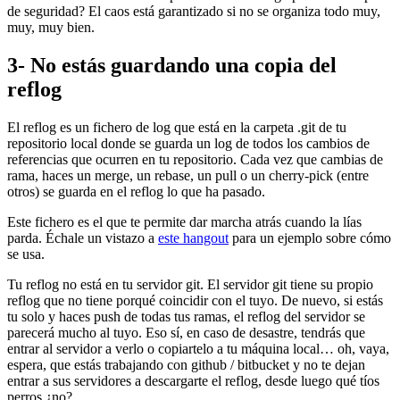
de seguridad? El caos está garantizado si no se organiza todo muy,
muy, muy bien.
3- No estás guardando una copia del
reflog
El reflog es un fichero de log que está en la carpeta .git de tu
repositorio local donde se guarda un log de todos los cambios de
referencias que ocurren en tu repositorio. Cada vez que cambias de
rama, haces un merge, un rebase, un pull o un cherry-pick (entre
otros) se guarda en el reflog lo que ha pasado.
Este fichero es el que te permite dar marcha atrás cuando la lías
parda. Échale un vistazo a
este hangout
para un ejemplo sobre cómo
se usa.
Tu reflog no está en tu servidor git. El servidor git tiene su propio
reflog que no tiene porqué coincidir con el tuyo. De nuevo, si estás
tu solo y haces push de todas tus ramas, el reflog del servidor se
parecerá mucho al tuyo. Eso sí, en caso de desastre, tendrás que
entrar al servidor a verlo o copiartelo a tu máquina local… oh, vaya,
espera, que estás trabajando con github / bitbucket y no te dejan
entrar a sus servidores a descargarte el reflog, desde luego qué tíos
perros ¿no?.