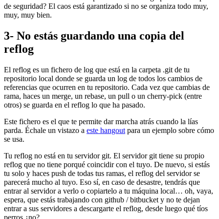
de seguridad? El caos está garantizado si no se organiza todo muy,
muy, muy bien.
3- No estás guardando una copia del
reflog
El reflog es un fichero de log que está en la carpeta .git de tu
repositorio local donde se guarda un log de todos los cambios de
referencias que ocurren en tu repositorio. Cada vez que cambias de
rama, haces un merge, un rebase, un pull o un cherry-pick (entre
otros) se guarda en el reflog lo que ha pasado.
Este fichero es el que te permite dar marcha atrás cuando la lías
parda. Échale un vistazo a
este hangout
para un ejemplo sobre cómo
se usa.
Tu reflog no está en tu servidor git. El servidor git tiene su propio
reflog que no tiene porqué coincidir con el tuyo. De nuevo, si estás
tu solo y haces push de todas tus ramas, el reflog del servidor se
parecerá mucho al tuyo. Eso sí, en caso de desastre, tendrás que
entrar al servidor a verlo o copiartelo a tu máquina local… oh, vaya,
espera, que estás trabajando con github / bitbucket y no te dejan
entrar a sus servidores a descargarte el reflog, desde luego qué tíos
perros ¿no?.