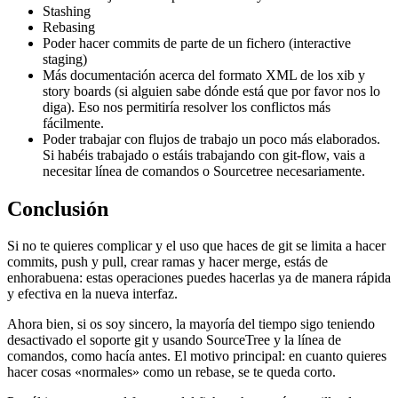
Stashing
Rebasing
Poder hacer commits de parte de un fichero (interactive
staging)
Más documentación acerca del formato XML de los xib y
story boards (si alguien sabe dónde está que por favor nos lo
diga). Eso nos permitiría resolver los conflictos más
fácilmente.
Poder trabajar con flujos de trabajo un poco más elaborados.
Si habéis trabajado o estáis trabajando con git-flow, vais a
necesitar línea de comandos o Sourcetree necesariamente.
Conclusión
Si no te quieres complicar y el uso que haces de git se limita a hacer
commits, push y pull, crear ramas y hacer merge, estás de
enhorabuena: estas operaciones puedes hacerlas ya de manera rápida
y efectiva en la nueva interfaz.
Ahora bien, si os soy sincero, la mayoría del tiempo sigo teniendo
desactivado el soporte git y usando SourceTree y la línea de
comandos, como hacía antes. El motivo principal: en cuanto quieres
hacer cosas «normales» como un rebase, se te queda corto.