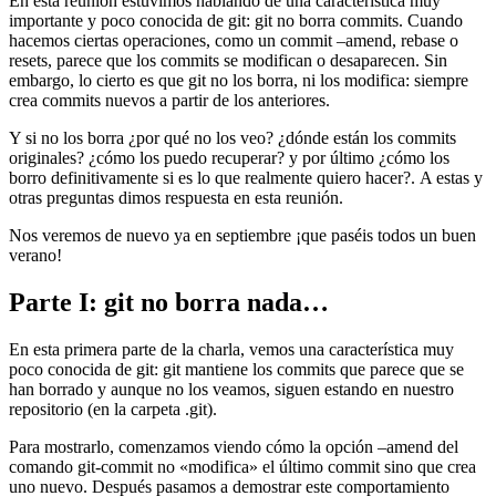
En esta reunión estuvimos hablando de una característica muy
importante y poco conocida de git: git no borra commits. Cuando
hacemos ciertas operaciones, como un commit –amend, rebase o
resets, parece que los commits se modifican o desaparecen. Sin
embargo, lo cierto es que git no los borra, ni los modifica: siempre
crea commits nuevos a partir de los anteriores.
Y si no los borra ¿por qué no los veo? ¿dónde están los commits
originales? ¿cómo los puedo recuperar? y por último ¿cómo los
borro definitivamente si es lo que realmente quiero hacer?. A estas y
otras preguntas dimos respuesta en esta reunión.
Nos veremos de nuevo ya en septiembre ¡que paséis todos un buen
verano!
Parte I: git no borra nada…
En esta primera parte de la charla, vemos una característica muy
poco conocida de git: git mantiene los commits que parece que se
han borrado y aunque no los veamos, siguen estando en nuestro
repositorio (en la carpeta .git).
Para mostrarlo, comenzamos viendo cómo la opción –amend del
comando git-commit no «modifica» el último commit sino que crea
uno nuevo. Después pasamos a demostrar este comportamiento