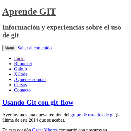
Aprende GIT
Información y experiencias sobre el uso
de git
Saltar al contenido
Menú
Inicio
Bitbucket
Github
XCode
¿Quienes somos?
Cursos
Contacto
Usando Git con git-flow
Ayer tuvimos una nueva reunión del
grupo de usuarios de git
(la
última de este 2014 que se acaba).
En esta ocasión
Oscar Vítores
compartió con nosotros su