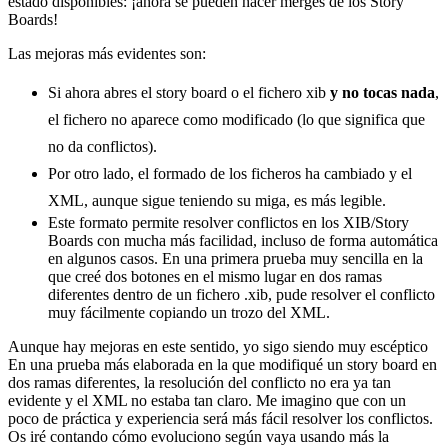
estado disponibles: ¡ahora se pueden hacer merges de los Story
Boards!
Las mejoras más evidentes son:
Si ahora abres el story board o el fichero xib
y no tocas nada
,
el fichero no aparece como modificado (lo que significa que
no da conflictos).
Por otro lado, el formado de los ficheros ha cambiado y el
XML, aunque sigue teniendo su miga, es más legible.
Este formato permite resolver conflictos en los XIB/Story
Boards con mucha más facilidad, incluso de forma automática
en algunos casos. En una primera prueba muy sencilla en la
que creé dos botones en el mismo lugar en dos ramas
diferentes dentro de un fichero .xib, pude resolver el conflicto
muy fácilmente copiando un trozo del XML.
Aunque hay mejoras en este sentido, yo sigo siendo muy escéptico
En una prueba más elaborada en la que modifiqué un story board en
dos ramas diferentes, la resolución del conflicto no era ya tan
evidente y el XML no estaba tan claro. Me imagino que con un
poco de práctica y experiencia será más fácil resolver los conflictos.
Os iré contando cómo evoluciono según vaya usando más la