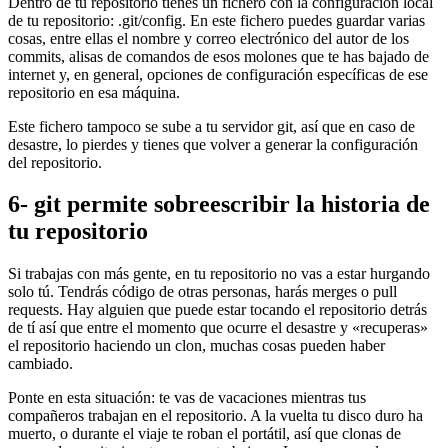
Dentro de tu repositorio tienes un fichero con la configuración local
de tu repositorio: .git/config. En este fichero puedes guardar varias
cosas, entre ellas el nombre y correo electrónico del autor de los
commits, alisas de comandos de esos molones que te has bajado de
internet y, en general, opciones de configuración específicas de ese
repositorio en esa máquina.
Este fichero tampoco se sube a tu servidor git, así que en caso de
desastre, lo pierdes y tienes que volver a generar la configuración
del repositorio.
6- git permite sobreescribir la historia de
tu repositorio
Si trabajas con más gente, en tu repositorio no vas a estar hurgando
solo tú. Tendrás código de otras personas, harás merges o pull
requests. Hay alguien que puede estar tocando el repositorio detrás
de tí así que entre el momento que ocurre el desastre y «recuperas»
el repositorio haciendo un clon, muchas cosas pueden haber
cambiado.
Ponte en esta situación: te vas de vacaciones mientras tus
compañeros trabajan en el repositorio. A la vuelta tu disco duro ha
muerto, o durante el viaje te roban el portátil, así que clonas de