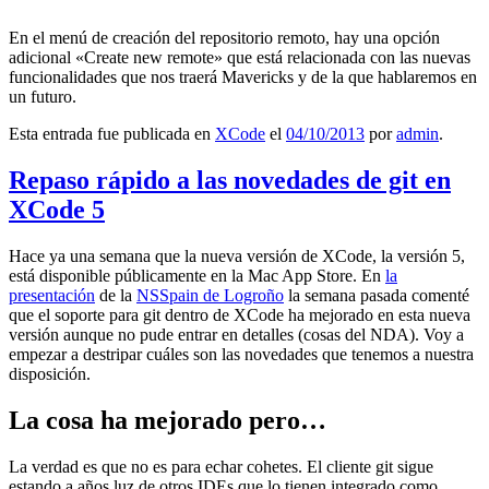
En el menú de creación del repositorio remoto, hay una opción
adicional «Create new remote» que está relacionada con las nuevas
funcionalidades que nos traerá Mavericks y de la que hablaremos en
un futuro.
Esta entrada fue publicada en
XCode
el
04/10/2013
por
admin
.
Repaso rápido a las novedades de git en
XCode 5
Hace ya una semana que la nueva versión de XCode, la versión 5,
está disponible públicamente en la Mac App Store. En
la
presentación
de la
NSSpain de Logroño
la semana pasada comenté
que el soporte para git dentro de XCode ha mejorado en esta nueva
versión aunque no pude entrar en detalles (cosas del NDA). Voy a
empezar a destripar cuáles son las novedades que tenemos a nuestra
disposición.
La cosa ha mejorado pero…
La verdad es que no es para echar cohetes. El cliente git sigue
estando a años luz de otros IDEs que lo tienen integrado como