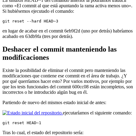
La sintaxis HEAD~1 del comando anterior la podríamos traducir
como «El commit al que está apuntando la rama activa menos uno».
Si hubiésemos ejecutado el comando:
git reset --hard HEAD~3
en lugar de acabar en el commit 6eb9f2d (uno por detrás) habríamos
acabado en 63db9fa (tres por detrás).
Deshacer el commit manteniendo las
modificaciones
Existe la posibilidad de eliminar el commit pero manteniendo las
modificaciones que contiene ese commit en el área de trabajo. ¿Y
por qué querríamos hacer esto? Por varios motivos, por ejemplo por
que los tests funcionales del commit 600cc08 están incompletos, son
incorrectos o he introducido algún bug en él.
Partiendo de nuevo del mismos estado inicial de antes:
ejecutaríamos el siguiente comando:
git reset HEAD~1
Tras lo cual, el estado del repositorio sería: