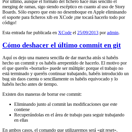
Por último, aunque el formato del fichero hace más sencillo el
merging de ramas, sigo siendo escéptico en cuanto al uso de Story
Boards. Sólo espero que esto no desemboque en Apple eliminando
el soporte para ficheros xib en XCode ¡me tocará hacerlo todo por
código!
Esta entrada fue publicada en
XCode
el
25/09/2013
por
admin
.
Cómo deshacer el último commit en git
Aquí os dejo una manera sencilla de dar marcha atrás si habéis
hecho un commit y os habéis arrepentido de hacerlo. El motivo por
el que queréis «borrarlo» puede ser múltiple: porque el trabajo no
está terminado y queréis continuar trabajando, habéis introducido un
bug sin daos cuenta o sencillamente os habéis equivocado y lo
habéis hecho antes de tiempo.
Existen dos maneras de borrar ese commit:
Eliminando junto al commit las modificaciones que este
contiene
Recuperándolas en el área de trabajo para seguir trabajando
en ellas
En ambos casos, el comando que utilizaremos será «git reset».