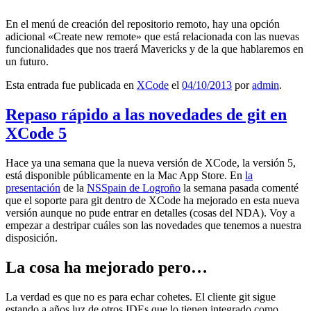
En el menú de creación del repositorio remoto, hay una opción
adicional «Create new remote» que está relacionada con las nuevas
funcionalidades que nos traerá Mavericks y de la que hablaremos en
un futuro.
Esta entrada fue publicada en
XCode
el
04/10/2013
por
admin
.
Repaso rápido a las novedades de git en
XCode 5
Hace ya una semana que la nueva versión de XCode, la versión 5,
está disponible públicamente en la Mac App Store. En
la
presentación
de la
NSSpain de Logroño
la semana pasada comenté
que el soporte para git dentro de XCode ha mejorado en esta nueva
versión aunque no pude entrar en detalles (cosas del NDA). Voy a
empezar a destripar cuáles son las novedades que tenemos a nuestra
disposición.
La cosa ha mejorado pero…
La verdad es que no es para echar cohetes. El cliente git sigue
estando a años luz de otros IDEs que lo tienen integrado como