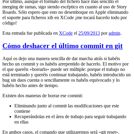
Por último, aunque el formato del fichero hace más sencillo el
merging de ramas, sigo siendo escéptico en cuanto al uso de Story
Boards. Sólo espero que esto no desemboque en Apple eliminando
el soporte para ficheros xib en XCode ¡me tocará hacerlo todo por
código!
Esta entrada fue publicada en
XCode
el
25/09/2013
por
admin
.
Cómo deshacer el último commit en git
Aquí os dejo una manera sencilla de dar marcha atrás si habéis
hecho un commit y os habéis arrepentido de hacerlo. El motivo por
el que queréis «borrarlo» puede ser múltiple: porque el trabajo no
está terminado y queréis continuar trabajando, habéis introducido un
bug sin daos cuenta o sencillamente os habéis equivocado y lo
habéis hecho antes de tiempo.
Existen dos maneras de borrar ese commit:
Eliminando junto al commit las modificaciones que este
contiene
Recuperándolas en el área de trabajo para seguir trabajando
en ellas
En ambos casos, el comando que utilizaremos será «git reset».