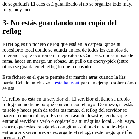
de seguridad? El caos está garantizado si no se organiza todo muy,
muy, muy bien.
3- No estás guardando una copia del
reflog
El reflog es un fichero de log que está en la carpeta .git de tu
repositorio local donde se guarda un log de todos los cambios de
referencias que ocurren en tu repositorio. Cada vez que cambias de
rama, haces un merge, un rebase, un pull o un cherry-pick (entre
otros) se guarda en el reflog lo que ha pasado.
Este fichero es el que te permite dar marcha atrás cuando la lías
parda. Échale un vistazo a
este hangout
para un ejemplo sobre cómo
se usa.
Tu reflog no está en tu servidor git. El servidor git tiene su propio
reflog que no tiene porqué coincidir con el tuyo. De nuevo, si estás
tu solo y haces push de todas tus ramas, el reflog del servidor se
parecerá mucho al tuyo. Eso sí, en caso de desastre, tendrás que
entrar al servidor a verlo o copiartelo a tu máquina local… oh, vaya,
espera, que estás trabajando con github / bitbucket y no te dejan
entrar a sus servidores a descargarte el reflog, desde luego qué tíos
perros ¿no?.