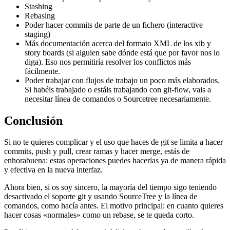
Stashing
Rebasing
Poder hacer commits de parte de un fichero (interactive
staging)
Más documentación acerca del formato XML de los xib y
story boards (si alguien sabe dónde está que por favor nos lo
diga). Eso nos permitiría resolver los conflictos más
fácilmente.
Poder trabajar con flujos de trabajo un poco más elaborados.
Si habéis trabajado o estáis trabajando con git-flow, vais a
necesitar línea de comandos o Sourcetree necesariamente.
Conclusión
Si no te quieres complicar y el uso que haces de git se limita a hacer
commits, push y pull, crear ramas y hacer merge, estás de
enhorabuena: estas operaciones puedes hacerlas ya de manera rápida
y efectiva en la nueva interfaz.
Ahora bien, si os soy sincero, la mayoría del tiempo sigo teniendo
desactivado el soporte git y usando SourceTree y la línea de
comandos, como hacía antes. El motivo principal: en cuanto quieres
hacer cosas «normales» como un rebase, se te queda corto.