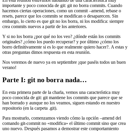
En esta reunión estuvimos hablando de una característica muy
importante y poco conocida de git: git no borra commits. Cuando
hacemos ciertas operaciones, como un commit –amend, rebase o
resets, parece que los commits se modifican o desaparecen. Sin
embargo, lo cierto es que git no los borra, ni los modifica: siempre
crea commits nuevos a partir de los anteriores.
Y si no los borra ¿por qué no los veo? ¿dónde están los commits
originales? ¿cómo los puedo recuperar? y por último ¿cómo los
borro definitivamente si es lo que realmente quiero hacer?. A estas y
otras preguntas dimos respuesta en esta reunión.
Nos veremos de nuevo ya en septiembre ¡que paséis todos un buen
verano!
Parte I: git no borra nada…
En esta primera parte de la charla, vemos una característica muy
poco conocida de git: git mantiene los commits que parece que se
han borrado y aunque no los veamos, siguen estando en nuestro
repositorio (en la carpeta .git).
Para mostrarlo, comenzamos viendo cómo la opción –amend del
comando git-commit no «modifica» el último commit sino que crea
uno nuevo. Después pasamos a demostrar este comportamiento