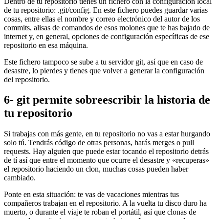
Dentro de tu repositorio tienes un fichero con la configuración local
de tu repositorio: .git/config. En este fichero puedes guardar varias
cosas, entre ellas el nombre y correo electrónico del autor de los
commits, alisas de comandos de esos molones que te has bajado de
internet y, en general, opciones de configuración específicas de ese
repositorio en esa máquina.
Este fichero tampoco se sube a tu servidor git, así que en caso de
desastre, lo pierdes y tienes que volver a generar la configuración
del repositorio.
6- git permite sobreescribir la historia de
tu repositorio
Si trabajas con más gente, en tu repositorio no vas a estar hurgando
solo tú. Tendrás código de otras personas, harás merges o pull
requests. Hay alguien que puede estar tocando el repositorio detrás
de tí así que entre el momento que ocurre el desastre y «recuperas»
el repositorio haciendo un clon, muchas cosas pueden haber
cambiado.
Ponte en esta situación: te vas de vacaciones mientras tus
compañeros trabajan en el repositorio. A la vuelta tu disco duro ha
muerto, o durante el viaje te roban el portátil, así que clonas de