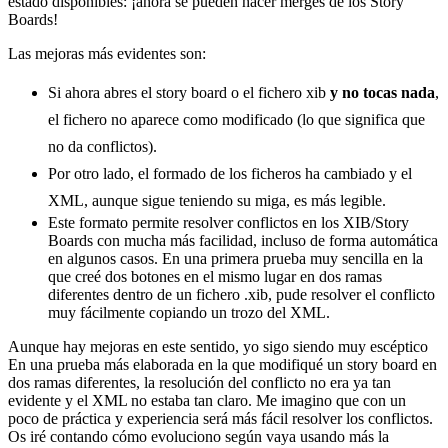
estado disponibles: ¡ahora se pueden hacer merges de los Story
Boards!
Las mejoras más evidentes son:
Si ahora abres el story board o el fichero xib
y no tocas nada
,
el fichero no aparece como modificado (lo que significa que
no da conflictos).
Por otro lado, el formado de los ficheros ha cambiado y el
XML, aunque sigue teniendo su miga, es más legible.
Este formato permite resolver conflictos en los XIB/Story
Boards con mucha más facilidad, incluso de forma automática
en algunos casos. En una primera prueba muy sencilla en la
que creé dos botones en el mismo lugar en dos ramas
diferentes dentro de un fichero .xib, pude resolver el conflicto
muy fácilmente copiando un trozo del XML.
Aunque hay mejoras en este sentido, yo sigo siendo muy escéptico
En una prueba más elaborada en la que modifiqué un story board en
dos ramas diferentes, la resolución del conflicto no era ya tan
evidente y el XML no estaba tan claro. Me imagino que con un
poco de práctica y experiencia será más fácil resolver los conflictos.
Os iré contando cómo evoluciono según vaya usando más la