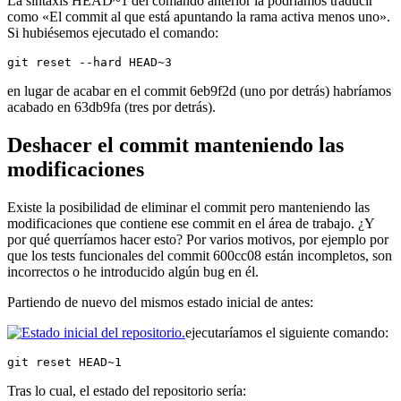
La sintaxis HEAD~1 del comando anterior la podríamos traducir
como «El commit al que está apuntando la rama activa menos uno».
Si hubiésemos ejecutado el comando:
git reset --hard HEAD~3
en lugar de acabar en el commit 6eb9f2d (uno por detrás) habríamos
acabado en 63db9fa (tres por detrás).
Deshacer el commit manteniendo las
modificaciones
Existe la posibilidad de eliminar el commit pero manteniendo las
modificaciones que contiene ese commit en el área de trabajo. ¿Y
por qué querríamos hacer esto? Por varios motivos, por ejemplo por
que los tests funcionales del commit 600cc08 están incompletos, son
incorrectos o he introducido algún bug en él.
Partiendo de nuevo del mismos estado inicial de antes:
ejecutaríamos el siguiente comando:
git reset HEAD~1
Tras lo cual, el estado del repositorio sería: