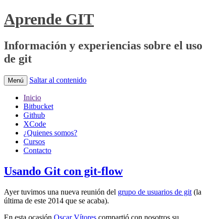
Aprende GIT
Información y experiencias sobre el uso
de git
Saltar al contenido
Menú
Inicio
Bitbucket
Github
XCode
¿Quienes somos?
Cursos
Contacto
Usando Git con git-flow
Ayer tuvimos una nueva reunión del
grupo de usuarios de git
(la
última de este 2014 que se acaba).
En esta ocasión
Oscar Vítores
compartió con nosotros su