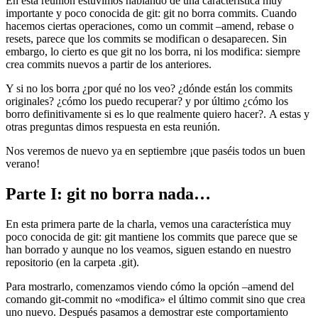
En esta reunión estuvimos hablando de una característica muy
importante y poco conocida de git: git no borra commits. Cuando
hacemos ciertas operaciones, como un commit –amend, rebase o
resets, parece que los commits se modifican o desaparecen. Sin
embargo, lo cierto es que git no los borra, ni los modifica: siempre
crea commits nuevos a partir de los anteriores.
Y si no los borra ¿por qué no los veo? ¿dónde están los commits
originales? ¿cómo los puedo recuperar? y por último ¿cómo los
borro definitivamente si es lo que realmente quiero hacer?. A estas y
otras preguntas dimos respuesta en esta reunión.
Nos veremos de nuevo ya en septiembre ¡que paséis todos un buen
verano!
Parte I: git no borra nada…
En esta primera parte de la charla, vemos una característica muy
poco conocida de git: git mantiene los commits que parece que se
han borrado y aunque no los veamos, siguen estando en nuestro
repositorio (en la carpeta .git).
Para mostrarlo, comenzamos viendo cómo la opción –amend del
comando git-commit no «modifica» el último commit sino que crea
uno nuevo. Después pasamos a demostrar este comportamiento