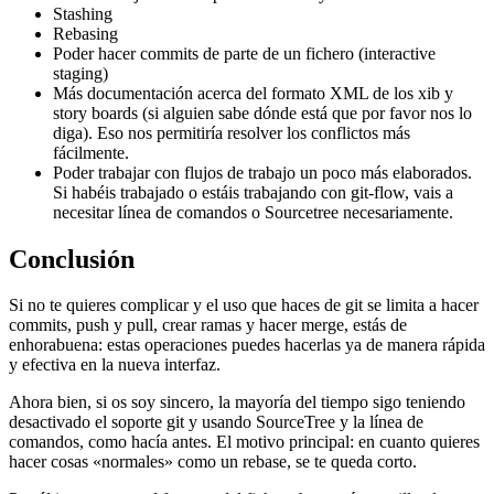
Stashing
Rebasing
Poder hacer commits de parte de un fichero (interactive
staging)
Más documentación acerca del formato XML de los xib y
story boards (si alguien sabe dónde está que por favor nos lo
diga). Eso nos permitiría resolver los conflictos más
fácilmente.
Poder trabajar con flujos de trabajo un poco más elaborados.
Si habéis trabajado o estáis trabajando con git-flow, vais a
necesitar línea de comandos o Sourcetree necesariamente.
Conclusión
Si no te quieres complicar y el uso que haces de git se limita a hacer
commits, push y pull, crear ramas y hacer merge, estás de
enhorabuena: estas operaciones puedes hacerlas ya de manera rápida
y efectiva en la nueva interfaz.
Ahora bien, si os soy sincero, la mayoría del tiempo sigo teniendo
desactivado el soporte git y usando SourceTree y la línea de
comandos, como hacía antes. El motivo principal: en cuanto quieres
hacer cosas «normales» como un rebase, se te queda corto.