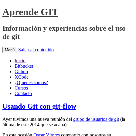
Aprende GIT
Información y experiencias sobre el uso
de git
Saltar al contenido
Menú
Inicio
Bitbucket
Github
XCode
¿Quienes somos?
Cursos
Contacto
Usando Git con git-flow
Ayer tuvimos una nueva reunión del
grupo de usuarios de git
(la
última de este 2014 que se acaba).
En esta ocasión
Oscar Vítores
compartió con nosotros su