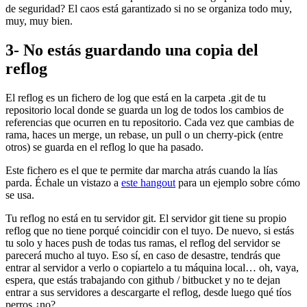
de seguridad? El caos está garantizado si no se organiza todo muy,
muy, muy bien.
3- No estás guardando una copia del
reflog
El reflog es un fichero de log que está en la carpeta .git de tu
repositorio local donde se guarda un log de todos los cambios de
referencias que ocurren en tu repositorio. Cada vez que cambias de
rama, haces un merge, un rebase, un pull o un cherry-pick (entre
otros) se guarda en el reflog lo que ha pasado.
Este fichero es el que te permite dar marcha atrás cuando la lías
parda. Échale un vistazo a
este hangout
para un ejemplo sobre cómo
se usa.
Tu reflog no está en tu servidor git. El servidor git tiene su propio
reflog que no tiene porqué coincidir con el tuyo. De nuevo, si estás
tu solo y haces push de todas tus ramas, el reflog del servidor se
parecerá mucho al tuyo. Eso sí, en caso de desastre, tendrás que
entrar al servidor a verlo o copiartelo a tu máquina local… oh, vaya,
espera, que estás trabajando con github / bitbucket y no te dejan
entrar a sus servidores a descargarte el reflog, desde luego qué tíos
perros ¿no?.