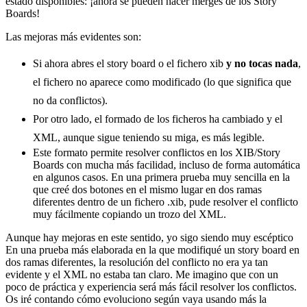
estado disponibles: ¡ahora se pueden hacer merges de los Story
Boards!
Las mejoras más evidentes son:
Si ahora abres el story board o el fichero xib
y no tocas nada
,
el fichero no aparece como modificado (lo que significa que
no da conflictos).
Por otro lado, el formado de los ficheros ha cambiado y el
XML, aunque sigue teniendo su miga, es más legible.
Este formato permite resolver conflictos en los XIB/Story
Boards con mucha más facilidad, incluso de forma automática
en algunos casos. En una primera prueba muy sencilla en la
que creé dos botones en el mismo lugar en dos ramas
diferentes dentro de un fichero .xib, pude resolver el conflicto
muy fácilmente copiando un trozo del XML.
Aunque hay mejoras en este sentido, yo sigo siendo muy escéptico
En una prueba más elaborada en la que modifiqué un story board en
dos ramas diferentes, la resolución del conflicto no era ya tan
evidente y el XML no estaba tan claro. Me imagino que con un
poco de práctica y experiencia será más fácil resolver los conflictos.
Os iré contando cómo evoluciono según vaya usando más la