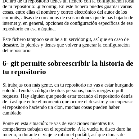
Dentro de tu repositorio tienes un fichero con la configuración local
de tu repositorio: .git/config. En este fichero puedes guardar varias
cosas, entre ellas el nombre y correo electrónico del autor de los
commits, alisas de comandos de esos molones que te has bajado de
internet y, en general, opciones de configuración específicas de ese
repositorio en esa máquina.
Este fichero tampoco se sube a tu servidor git, así que en caso de
desastre, lo pierdes y tienes que volver a generar la configuración
del repositorio.
6- git permite sobreescribir la historia de
tu repositorio
Si trabajas con más gente, en tu repositorio no vas a estar hurgando
solo tú. Tendrás código de otras personas, harás merges o pull
requests. Hay alguien que puede estar tocando el repositorio detrás
de tí así que entre el momento que ocurre el desastre y «recuperas»
el repositorio haciendo un clon, muchas cosas pueden haber
cambiado.
Ponte en esta situación: te vas de vacaciones mientras tus
compañeros trabajan en el repositorio. A la vuelta tu disco duro ha
muerto, o durante el viaje te roban el portátil, así que clonas de