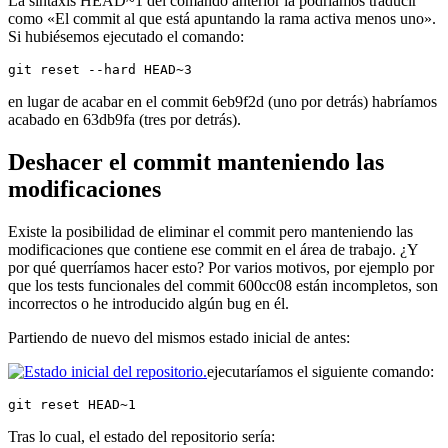
La sintaxis HEAD~1 del comando anterior la podríamos traducir
como «El commit al que está apuntando la rama activa menos uno».
Si hubiésemos ejecutado el comando:
git reset --hard HEAD~3
en lugar de acabar en el commit 6eb9f2d (uno por detrás) habríamos
acabado en 63db9fa (tres por detrás).
Deshacer el commit manteniendo las
modificaciones
Existe la posibilidad de eliminar el commit pero manteniendo las
modificaciones que contiene ese commit en el área de trabajo. ¿Y
por qué querríamos hacer esto? Por varios motivos, por ejemplo por
que los tests funcionales del commit 600cc08 están incompletos, son
incorrectos o he introducido algún bug en él.
Partiendo de nuevo del mismos estado inicial de antes:
ejecutaríamos el siguiente comando:
git reset HEAD~1
Tras lo cual, el estado del repositorio sería: