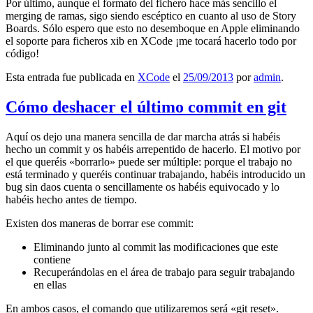
Por último, aunque el formato del fichero hace más sencillo el
merging de ramas, sigo siendo escéptico en cuanto al uso de Story
Boards. Sólo espero que esto no desemboque en Apple eliminando
el soporte para ficheros xib en XCode ¡me tocará hacerlo todo por
código!
Esta entrada fue publicada en
XCode
el
25/09/2013
por
admin
.
Cómo deshacer el último commit en git
Aquí os dejo una manera sencilla de dar marcha atrás si habéis
hecho un commit y os habéis arrepentido de hacerlo. El motivo por
el que queréis «borrarlo» puede ser múltiple: porque el trabajo no
está terminado y queréis continuar trabajando, habéis introducido un
bug sin daos cuenta o sencillamente os habéis equivocado y lo
habéis hecho antes de tiempo.
Existen dos maneras de borrar ese commit:
Eliminando junto al commit las modificaciones que este
contiene
Recuperándolas en el área de trabajo para seguir trabajando
en ellas
En ambos casos, el comando que utilizaremos será «git reset».