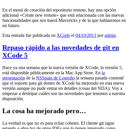
En el menú de creación del repositorio remoto, hay una opción
adicional «Create new remote» que está relacionada con las nuevas
funcionalidades que nos traerá Mavericks y de la que hablaremos en
un futuro.
Esta entrada fue publicada en
XCode
el
04/10/2013
por
admin
.
Repaso rápido a las novedades de git en
XCode 5
Hace ya una semana que la nueva versión de XCode, la versión 5,
está disponible públicamente en la Mac App Store. En
la
presentación
de la
NSSpain de Logroño
la semana pasada comenté
que el soporte para git dentro de XCode ha mejorado en esta nueva
versión aunque no pude entrar en detalles (cosas del NDA). Voy a
empezar a destripar cuáles son las novedades que tenemos a nuestra
disposición.
La cosa ha mejorado pero…
La verdad es que no es para echar cohetes. El cliente git sigue
estando a años luz de otros IDEs que lo tienen integrado como