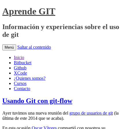
Aprende GIT
Información y experiencias sobre el uso
de git
Saltar al contenido
Menú
Inicio
Bitbucket
Github
XCode
¿Quienes somos?
Cursos
Contacto
Usando Git con git-flow
Ayer tuvimos una nueva reunión del
grupo de usuarios de git
(la
última de este 2014 que se acaba).
En esta ocasión
Oscar Vítores
compartió con nosotros su