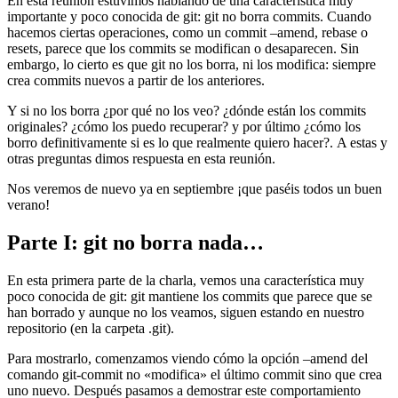
En esta reunión estuvimos hablando de una característica muy
importante y poco conocida de git: git no borra commits. Cuando
hacemos ciertas operaciones, como un commit –amend, rebase o
resets, parece que los commits se modifican o desaparecen. Sin
embargo, lo cierto es que git no los borra, ni los modifica: siempre
crea commits nuevos a partir de los anteriores.
Y si no los borra ¿por qué no los veo? ¿dónde están los commits
originales? ¿cómo los puedo recuperar? y por último ¿cómo los
borro definitivamente si es lo que realmente quiero hacer?. A estas y
otras preguntas dimos respuesta en esta reunión.
Nos veremos de nuevo ya en septiembre ¡que paséis todos un buen
verano!
Parte I: git no borra nada…
En esta primera parte de la charla, vemos una característica muy
poco conocida de git: git mantiene los commits que parece que se
han borrado y aunque no los veamos, siguen estando en nuestro
repositorio (en la carpeta .git).
Para mostrarlo, comenzamos viendo cómo la opción –amend del
comando git-commit no «modifica» el último commit sino que crea
uno nuevo. Después pasamos a demostrar este comportamiento