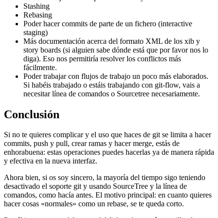
Stashing
Rebasing
Poder hacer commits de parte de un fichero (interactive
staging)
Más documentación acerca del formato XML de los xib y
story boards (si alguien sabe dónde está que por favor nos lo
diga). Eso nos permitiría resolver los conflictos más
fácilmente.
Poder trabajar con flujos de trabajo un poco más elaborados.
Si habéis trabajado o estáis trabajando con git-flow, vais a
necesitar línea de comandos o Sourcetree necesariamente.
Conclusión
Si no te quieres complicar y el uso que haces de git se limita a hacer
commits, push y pull, crear ramas y hacer merge, estás de
enhorabuena: estas operaciones puedes hacerlas ya de manera rápida
y efectiva en la nueva interfaz.
Ahora bien, si os soy sincero, la mayoría del tiempo sigo teniendo
desactivado el soporte git y usando SourceTree y la línea de
comandos, como hacía antes. El motivo principal: en cuanto quieres
hacer cosas «normales» como un rebase, se te queda corto.