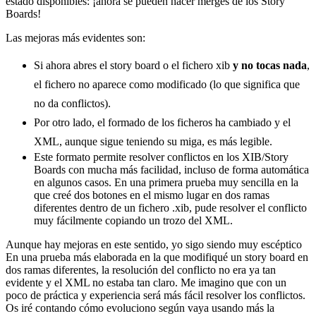
estado disponibles: ¡ahora se pueden hacer merges de los Story
Boards!
Las mejoras más evidentes son:
Si ahora abres el story board o el fichero xib
y no tocas nada
,
el fichero no aparece como modificado (lo que significa que
no da conflictos).
Por otro lado, el formado de los ficheros ha cambiado y el
XML, aunque sigue teniendo su miga, es más legible.
Este formato permite resolver conflictos en los XIB/Story
Boards con mucha más facilidad, incluso de forma automática
en algunos casos. En una primera prueba muy sencilla en la
que creé dos botones en el mismo lugar en dos ramas
diferentes dentro de un fichero .xib, pude resolver el conflicto
muy fácilmente copiando un trozo del XML.
Aunque hay mejoras en este sentido, yo sigo siendo muy escéptico
En una prueba más elaborada en la que modifiqué un story board en
dos ramas diferentes, la resolución del conflicto no era ya tan
evidente y el XML no estaba tan claro. Me imagino que con un
poco de práctica y experiencia será más fácil resolver los conflictos.
Os iré contando cómo evoluciono según vaya usando más la