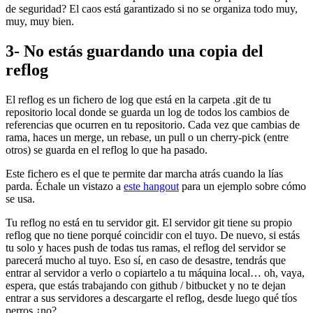
de seguridad? El caos está garantizado si no se organiza todo muy,
muy, muy bien.
3- No estás guardando una copia del
reflog
El reflog es un fichero de log que está en la carpeta .git de tu
repositorio local donde se guarda un log de todos los cambios de
referencias que ocurren en tu repositorio. Cada vez que cambias de
rama, haces un merge, un rebase, un pull o un cherry-pick (entre
otros) se guarda en el reflog lo que ha pasado.
Este fichero es el que te permite dar marcha atrás cuando la lías
parda. Échale un vistazo a
este hangout
para un ejemplo sobre cómo
se usa.
Tu reflog no está en tu servidor git. El servidor git tiene su propio
reflog que no tiene porqué coincidir con el tuyo. De nuevo, si estás
tu solo y haces push de todas tus ramas, el reflog del servidor se
parecerá mucho al tuyo. Eso sí, en caso de desastre, tendrás que
entrar al servidor a verlo o copiartelo a tu máquina local… oh, vaya,
espera, que estás trabajando con github / bitbucket y no te dejan
entrar a sus servidores a descargarte el reflog, desde luego qué tíos
perros ¿no?.