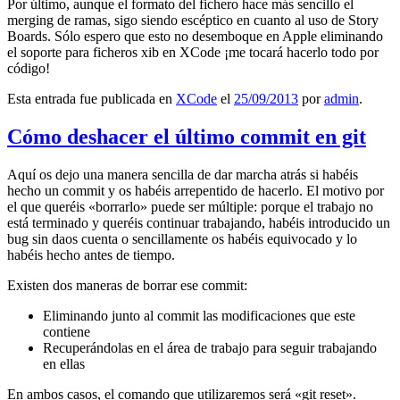
Por último, aunque el formato del fichero hace más sencillo el
merging de ramas, sigo siendo escéptico en cuanto al uso de Story
Boards. Sólo espero que esto no desemboque en Apple eliminando
el soporte para ficheros xib en XCode ¡me tocará hacerlo todo por
código!
Esta entrada fue publicada en
XCode
el
25/09/2013
por
admin
.
Cómo deshacer el último commit en git
Aquí os dejo una manera sencilla de dar marcha atrás si habéis
hecho un commit y os habéis arrepentido de hacerlo. El motivo por
el que queréis «borrarlo» puede ser múltiple: porque el trabajo no
está terminado y queréis continuar trabajando, habéis introducido un
bug sin daos cuenta o sencillamente os habéis equivocado y lo
habéis hecho antes de tiempo.
Existen dos maneras de borrar ese commit:
Eliminando junto al commit las modificaciones que este
contiene
Recuperándolas en el área de trabajo para seguir trabajando
en ellas
En ambos casos, el comando que utilizaremos será «git reset».