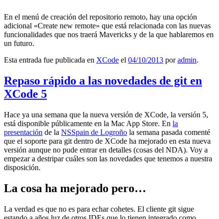
En el menú de creación del repositorio remoto, hay una opción
adicional «Create new remote» que está relacionada con las nuevas
funcionalidades que nos traerá Mavericks y de la que hablaremos en
un futuro.
Esta entrada fue publicada en
XCode
el
04/10/2013
por
admin
.
Repaso rápido a las novedades de git en
XCode 5
Hace ya una semana que la nueva versión de XCode, la versión 5,
está disponible públicamente en la Mac App Store. En
la
presentación
de la
NSSpain de Logroño
la semana pasada comenté
que el soporte para git dentro de XCode ha mejorado en esta nueva
versión aunque no pude entrar en detalles (cosas del NDA). Voy a
empezar a destripar cuáles son las novedades que tenemos a nuestra
disposición.
La cosa ha mejorado pero…
La verdad es que no es para echar cohetes. El cliente git sigue
estando a años luz de otros IDEs que lo tienen integrado como