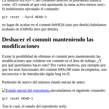
La sintaxis HEAD~1 del comando anterior la podríamos traducir
como «El commit al que está apuntando la rama activa menos uno».
Si hubiésemos ejecutado el comando:
git reset --hard HEAD~3
en lugar de acabar en el commit 6eb9f2d (uno por detrás) habríamos
acabado en 63db9fa (tres por detrás).
Deshacer el commit manteniendo las
modificaciones
Existe la posibilidad de eliminar el commit pero manteniendo las
modificaciones que contiene ese commit en el área de trabajo. ¿Y
por qué querríamos hacer esto? Por varios motivos, por ejemplo por
que los tests funcionales del commit 600cc08 están incompletos, son
incorrectos o he introducido algún bug en él.
Partiendo de nuevo del mismos estado inicial de antes:
ejecutaríamos el siguiente comando:
git reset HEAD~1
Tras lo cual, el estado del repositorio sería: