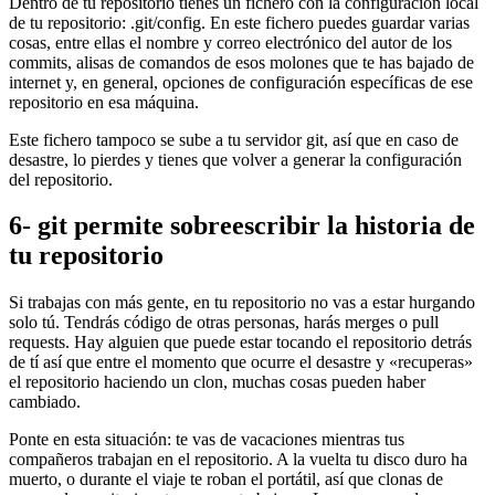
Dentro de tu repositorio tienes un fichero con la configuración local
de tu repositorio: .git/config. En este fichero puedes guardar varias
cosas, entre ellas el nombre y correo electrónico del autor de los
commits, alisas de comandos de esos molones que te has bajado de
internet y, en general, opciones de configuración específicas de ese
repositorio en esa máquina.
Este fichero tampoco se sube a tu servidor git, así que en caso de
desastre, lo pierdes y tienes que volver a generar la configuración
del repositorio.
6- git permite sobreescribir la historia de
tu repositorio
Si trabajas con más gente, en tu repositorio no vas a estar hurgando
solo tú. Tendrás código de otras personas, harás merges o pull
requests. Hay alguien que puede estar tocando el repositorio detrás
de tí así que entre el momento que ocurre el desastre y «recuperas»
el repositorio haciendo un clon, muchas cosas pueden haber
cambiado.
Ponte en esta situación: te vas de vacaciones mientras tus
compañeros trabajan en el repositorio. A la vuelta tu disco duro ha
muerto, o durante el viaje te roban el portátil, así que clonas de