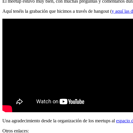
El meetup estuvo muy bien, con muchas preguntas y comentarios durante
Aquí tenéis la grabación que hicimos a través de hangout (
y aquí las d
Una agradecimiento desde la organización de los meetups al
espacio 
Otros enlaces: