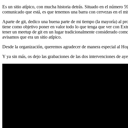
Es un sitio atípico, con mucha historia detrás. Situado en el número 5
comunicado que está, es que tenemos una barra con cervezas en el mi
Aparte de git, dedico una buena parte de mi tiempo (la mayoría) al
tiene como objetivo poner en valor todo lo que tenga que ver con Ex
tener un meetup de git en un lugar tradicionalmente considerado como 
avisamos que era un sitio atípico.
Desde la organización, queremos agradecer de manera especial al Hog
Y ya sin más, os dejo las grabaciones de las dos intervenciones de aye