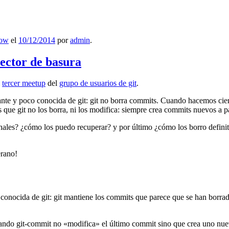
low
el
10/12/2014
por
admin
.
lector de basura
l
tercer meetup
del
grupo de usuarios de git
.
ante y poco conocida de git: git no borra commits. Cuando hacemos cie
que git no los borra, ni los modifica: siempre crea commits nuevos a par
nales? ¿cómo los puedo recuperar? y por último ¿cómo los borro definiti
erano!
 conocida de git: git mantiene los commits que parece que se han borra
ndo git-commit no «modifica» el último commit sino que crea uno nu