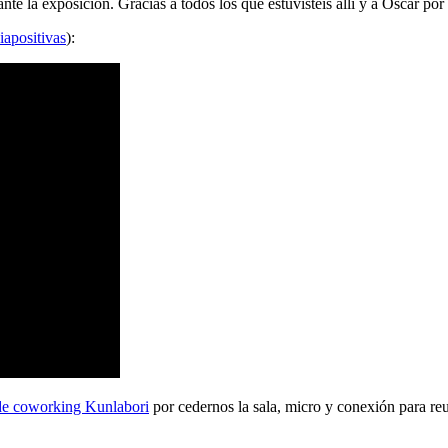
 la exposición. Gracias a todos los que estuvisteis allí y a Oscar por 
iapositivas
):
de coworking Kunlabori
por cedernos la sala, micro y conexión para reu