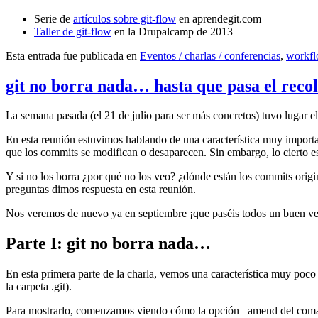
Serie de
artículos sobre git-flow
en aprendegit.com
Taller de git-flow
en la Drupalcamp de 2013
Esta entrada fue publicada en
Eventos / charlas / conferencias
,
workf
git no borra nada… hasta que pasa el reco
La semana pasada (el 21 de julio para ser más concretos) tuvo lugar e
En esta reunión estuvimos hablando de una característica muy import
que los commits se modifican o desaparecen. Sin embargo, lo cierto es 
Y si no los borra ¿por qué no los veo? ¿dónde están los commits origi
preguntas dimos respuesta en esta reunión.
Nos veremos de nuevo ya en septiembre ¡que paséis todos un buen v
Parte I: git no borra nada…
En esta primera parte de la charla, vemos una característica muy poco
la carpeta .git).
Para mostrarlo, comenzamos viendo cómo la opción –amend del coma