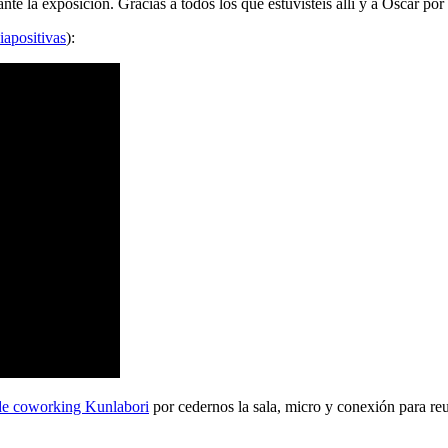
 la exposición. Gracias a todos los que estuvisteis allí y a Oscar por 
iapositivas
):
de coworking Kunlabori
por cedernos la sala, micro y conexión para reu