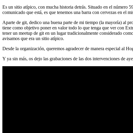
Es un sitio atípico, con mucha historia detrás. Situado en el número 5
comunicado que está, es que tenemos una barra con cervezas en el mi
Aparte de git, dedico una buena parte de mi tiempo (la mayoría) al
tiene como objetivo poner en valor todo lo que tenga que ver con Ex
tener un meetup de git en un lugar tradicionalmente considerado como 
avisamos que era un sitio atípico.
Desde la organización, queremos agradecer de manera especial al Hog
Y ya sin más, os dejo las grabaciones de las dos intervenciones de aye