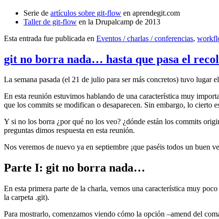
Serie de
artículos sobre git-flow
en aprendegit.com
Taller de git-flow
en la Drupalcamp de 2013
Esta entrada fue publicada en
Eventos / charlas / conferencias
,
workf
git no borra nada… hasta que pasa el reco
La semana pasada (el 21 de julio para ser más concretos) tuvo lugar e
En esta reunión estuvimos hablando de una característica muy import
que los commits se modifican o desaparecen. Sin embargo, lo cierto es 
Y si no los borra ¿por qué no los veo? ¿dónde están los commits origi
preguntas dimos respuesta en esta reunión.
Nos veremos de nuevo ya en septiembre ¡que paséis todos un buen v
Parte I: git no borra nada…
En esta primera parte de la charla, vemos una característica muy poco
la carpeta .git).
Para mostrarlo, comenzamos viendo cómo la opción –amend del coma