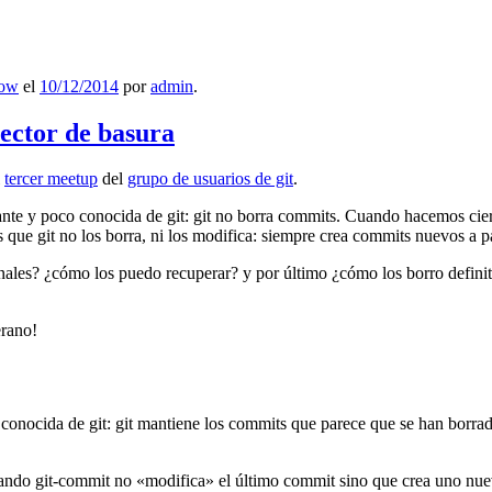
low
el
10/12/2014
por
admin
.
lector de basura
l
tercer meetup
del
grupo de usuarios de git
.
ante y poco conocida de git: git no borra commits. Cuando hacemos cie
que git no los borra, ni los modifica: siempre crea commits nuevos a par
nales? ¿cómo los puedo recuperar? y por último ¿cómo los borro definiti
erano!
 conocida de git: git mantiene los commits que parece que se han borra
ndo git-commit no «modifica» el último commit sino que crea uno nu