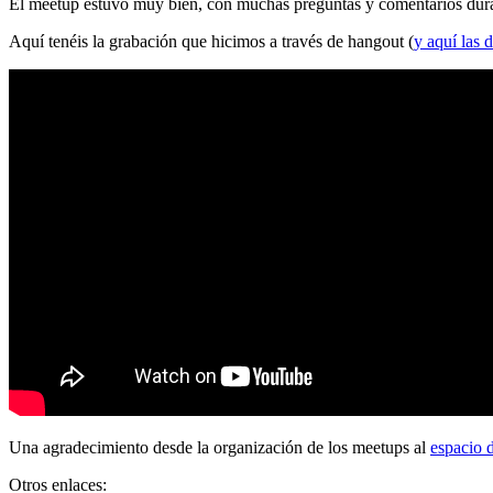
El meetup estuvo muy bien, con muchas preguntas y comentarios durante
Aquí tenéis la grabación que hicimos a través de hangout (
y aquí las d
Una agradecimiento desde la organización de los meetups al
espacio 
Otros enlaces: