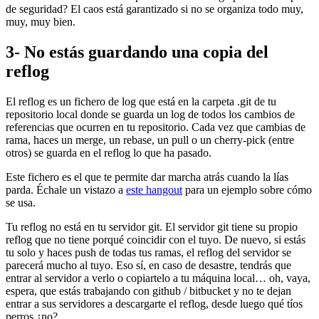
de seguridad? El caos está garantizado si no se organiza todo muy,
muy, muy bien.
3- No estás guardando una copia del
reflog
El reflog es un fichero de log que está en la carpeta .git de tu
repositorio local donde se guarda un log de todos los cambios de
referencias que ocurren en tu repositorio. Cada vez que cambias de
rama, haces un merge, un rebase, un pull o un cherry-pick (entre
otros) se guarda en el reflog lo que ha pasado.
Este fichero es el que te permite dar marcha atrás cuando la lías
parda. Échale un vistazo a
este hangout
para un ejemplo sobre cómo
se usa.
Tu reflog no está en tu servidor git. El servidor git tiene su propio
reflog que no tiene porqué coincidir con el tuyo. De nuevo, si estás
tu solo y haces push de todas tus ramas, el reflog del servidor se
parecerá mucho al tuyo. Eso sí, en caso de desastre, tendrás que
entrar al servidor a verlo o copiartelo a tu máquina local… oh, vaya,
espera, que estás trabajando con github / bitbucket y no te dejan
entrar a sus servidores a descargarte el reflog, desde luego qué tíos
perros ¿no?.