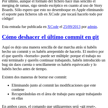
Por último, aunque el formato del fichero hace más sencillo el
merging de ramas, sigo siendo escéptico en cuanto al uso de Story
Boards. Sólo espero que esto no desemboque en Apple eliminando
el soporte para ficheros xib en XCode ¡me tocará hacerlo todo por
código!
Esta entrada fue publicada en
XCode
el
25/09/2013
por
admin
.
Cómo deshacer el último commit en git
Aquí os dejo una manera sencilla de dar marcha atrás si habéis
hecho un commit y os habéis arrepentido de hacerlo. El motivo por
el que queréis «borrarlo» puede ser múltiple: porque el trabajo no
está terminado y queréis continuar trabajando, habéis introducido un
bug sin daos cuenta o sencillamente os habéis equivocado y lo
habéis hecho antes de tiempo.
Existen dos maneras de borrar ese commit:
Eliminando junto al commit las modificaciones que este
contiene
Recuperándolas en el área de trabajo para seguir trabajando
en ellas
En ambos casos, el comando que utilizaremos será «git reset».