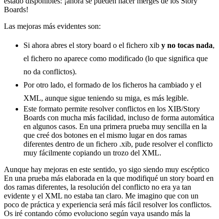
estado disponibles: ¡ahora se pueden hacer merges de los Story
Boards!
Las mejoras más evidentes son:
Si ahora abres el story board o el fichero xib
y no tocas nada
,
el fichero no aparece como modificado (lo que significa que
no da conflictos).
Por otro lado, el formado de los ficheros ha cambiado y el
XML, aunque sigue teniendo su miga, es más legible.
Este formato permite resolver conflictos en los XIB/Story
Boards con mucha más facilidad, incluso de forma automática
en algunos casos. En una primera prueba muy sencilla en la
que creé dos botones en el mismo lugar en dos ramas
diferentes dentro de un fichero .xib, pude resolver el conflicto
muy fácilmente copiando un trozo del XML.
Aunque hay mejoras en este sentido, yo sigo siendo muy escéptico
En una prueba más elaborada en la que modifiqué un story board en
dos ramas diferentes, la resolución del conflicto no era ya tan
evidente y el XML no estaba tan claro. Me imagino que con un
poco de práctica y experiencia será más fácil resolver los conflictos.
Os iré contando cómo evoluciono según vaya usando más la