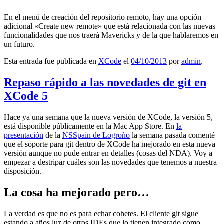
En el menú de creación del repositorio remoto, hay una opción
adicional «Create new remote» que está relacionada con las nuevas
funcionalidades que nos traerá Mavericks y de la que hablaremos en
un futuro.
Esta entrada fue publicada en
XCode
el
04/10/2013
por
admin
.
Repaso rápido a las novedades de git en
XCode 5
Hace ya una semana que la nueva versión de XCode, la versión 5,
está disponible públicamente en la Mac App Store. En
la
presentación
de la
NSSpain de Logroño
la semana pasada comenté
que el soporte para git dentro de XCode ha mejorado en esta nueva
versión aunque no pude entrar en detalles (cosas del NDA). Voy a
empezar a destripar cuáles son las novedades que tenemos a nuestra
disposición.
La cosa ha mejorado pero…
La verdad es que no es para echar cohetes. El cliente git sigue
estando a años luz de otros IDEs que lo tienen integrado como