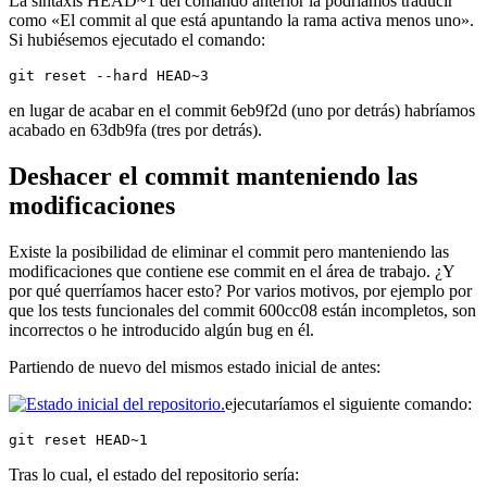
La sintaxis HEAD~1 del comando anterior la podríamos traducir
como «El commit al que está apuntando la rama activa menos uno».
Si hubiésemos ejecutado el comando:
git reset --hard HEAD~3
en lugar de acabar en el commit 6eb9f2d (uno por detrás) habríamos
acabado en 63db9fa (tres por detrás).
Deshacer el commit manteniendo las
modificaciones
Existe la posibilidad de eliminar el commit pero manteniendo las
modificaciones que contiene ese commit en el área de trabajo. ¿Y
por qué querríamos hacer esto? Por varios motivos, por ejemplo por
que los tests funcionales del commit 600cc08 están incompletos, son
incorrectos o he introducido algún bug en él.
Partiendo de nuevo del mismos estado inicial de antes:
ejecutaríamos el siguiente comando:
git reset HEAD~1
Tras lo cual, el estado del repositorio sería: