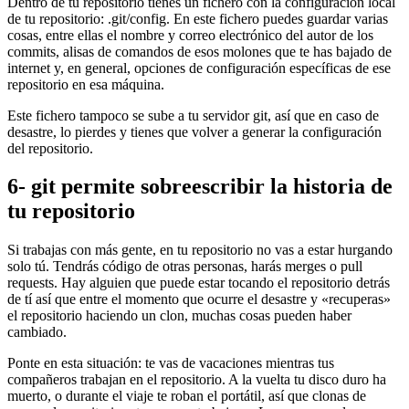
Dentro de tu repositorio tienes un fichero con la configuración local
de tu repositorio: .git/config. En este fichero puedes guardar varias
cosas, entre ellas el nombre y correo electrónico del autor de los
commits, alisas de comandos de esos molones que te has bajado de
internet y, en general, opciones de configuración específicas de ese
repositorio en esa máquina.
Este fichero tampoco se sube a tu servidor git, así que en caso de
desastre, lo pierdes y tienes que volver a generar la configuración
del repositorio.
6- git permite sobreescribir la historia de
tu repositorio
Si trabajas con más gente, en tu repositorio no vas a estar hurgando
solo tú. Tendrás código de otras personas, harás merges o pull
requests. Hay alguien que puede estar tocando el repositorio detrás
de tí así que entre el momento que ocurre el desastre y «recuperas»
el repositorio haciendo un clon, muchas cosas pueden haber
cambiado.
Ponte en esta situación: te vas de vacaciones mientras tus
compañeros trabajan en el repositorio. A la vuelta tu disco duro ha
muerto, o durante el viaje te roban el portátil, así que clonas de