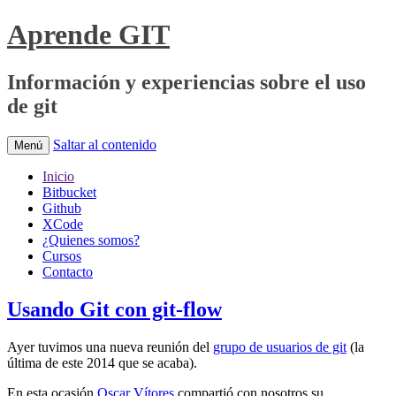
Aprende GIT
Información y experiencias sobre el uso
de git
Saltar al contenido
Menú
Inicio
Bitbucket
Github
XCode
¿Quienes somos?
Cursos
Contacto
Usando Git con git-flow
Ayer tuvimos una nueva reunión del
grupo de usuarios de git
(la
última de este 2014 que se acaba).
En esta ocasión
Oscar Vítores
compartió con nosotros su