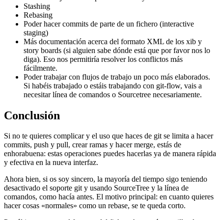
Stashing
Rebasing
Poder hacer commits de parte de un fichero (interactive
staging)
Más documentación acerca del formato XML de los xib y
story boards (si alguien sabe dónde está que por favor nos lo
diga). Eso nos permitiría resolver los conflictos más
fácilmente.
Poder trabajar con flujos de trabajo un poco más elaborados.
Si habéis trabajado o estáis trabajando con git-flow, vais a
necesitar línea de comandos o Sourcetree necesariamente.
Conclusión
Si no te quieres complicar y el uso que haces de git se limita a hacer
commits, push y pull, crear ramas y hacer merge, estás de
enhorabuena: estas operaciones puedes hacerlas ya de manera rápida
y efectiva en la nueva interfaz.
Ahora bien, si os soy sincero, la mayoría del tiempo sigo teniendo
desactivado el soporte git y usando SourceTree y la línea de
comandos, como hacía antes. El motivo principal: en cuanto quieres
hacer cosas «normales» como un rebase, se te queda corto.