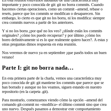
En esta reunión estuvimos hablando de una característica muy
importante y poco conocida de git: git no borra commits. Cuando
hacemos ciertas operaciones, como un commit –amend, rebase o
resets, parece que los commits se modifican o desaparecen. Sin
embargo, lo cierto es que git no los borra, ni los modifica: siempre
crea commits nuevos a partir de los anteriores.
Y si no los borra ¿por qué no los veo? ¿dónde están los commits
originales? ¿cómo los puedo recuperar? y por último ¿cómo los
borro definitivamente si es lo que realmente quiero hacer?. A estas y
otras preguntas dimos respuesta en esta reunión.
Nos veremos de nuevo ya en septiembre ¡que paséis todos un buen
verano!
Parte I: git no borra nada…
En esta primera parte de la charla, vemos una característica muy
poco conocida de git: git mantiene los commits que parece que se
han borrado y aunque no los veamos, siguen estando en nuestro
repositorio (en la carpeta .git).
Para mostrarlo, comenzamos viendo cómo la opción –amend del
comando git-commit no «modifica» el último commit sino que crea
uno nuevo. Después pasamos a demostrar este comportamiento