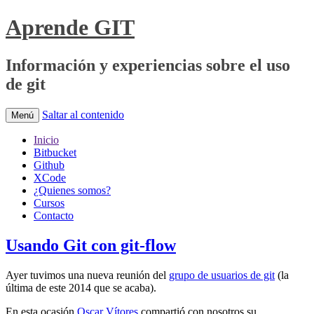
Aprende GIT
Información y experiencias sobre el uso
de git
Saltar al contenido
Menú
Inicio
Bitbucket
Github
XCode
¿Quienes somos?
Cursos
Contacto
Usando Git con git-flow
Ayer tuvimos una nueva reunión del
grupo de usuarios de git
(la
última de este 2014 que se acaba).
En esta ocasión
Oscar Vítores
compartió con nosotros su