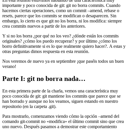
En esta reunión estuvimos hablando de una característica muy
importante y poco conocida de git: git no borra commits. Cuando
hacemos ciertas operaciones, como un commit –amend, rebase o
resets, parece que los commits se modifican o desaparecen. Sin
embargo, lo cierto es que git no los borra, ni los modifica: siempre
crea commits nuevos a partir de los anteriores.
Y si no los borra ¿por qué no los veo? ¿dónde están los commits
originales? ¿cómo los puedo recuperar? y por último ¿cómo los
borro definitivamente si es lo que realmente quiero hacer?. A estas y
otras preguntas dimos respuesta en esta reunión.
Nos veremos de nuevo ya en septiembre ¡que paséis todos un buen
verano!
Parte I: git no borra nada…
En esta primera parte de la charla, vemos una característica muy
poco conocida de git: git mantiene los commits que parece que se
han borrado y aunque no los veamos, siguen estando en nuestro
repositorio (en la carpeta .git).
Para mostrarlo, comenzamos viendo cómo la opción –amend del
comando git-commit no «modifica» el último commit sino que crea
uno nuevo. Después pasamos a demostrar este comportamiento