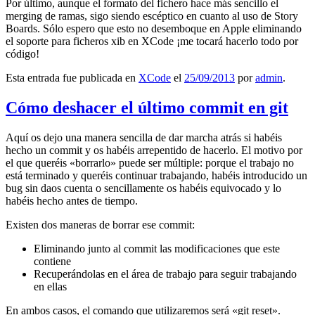
Por último, aunque el formato del fichero hace más sencillo el
merging de ramas, sigo siendo escéptico en cuanto al uso de Story
Boards. Sólo espero que esto no desemboque en Apple eliminando
el soporte para ficheros xib en XCode ¡me tocará hacerlo todo por
código!
Esta entrada fue publicada en
XCode
el
25/09/2013
por
admin
.
Cómo deshacer el último commit en git
Aquí os dejo una manera sencilla de dar marcha atrás si habéis
hecho un commit y os habéis arrepentido de hacerlo. El motivo por
el que queréis «borrarlo» puede ser múltiple: porque el trabajo no
está terminado y queréis continuar trabajando, habéis introducido un
bug sin daos cuenta o sencillamente os habéis equivocado y lo
habéis hecho antes de tiempo.
Existen dos maneras de borrar ese commit:
Eliminando junto al commit las modificaciones que este
contiene
Recuperándolas en el área de trabajo para seguir trabajando
en ellas
En ambos casos, el comando que utilizaremos será «git reset».