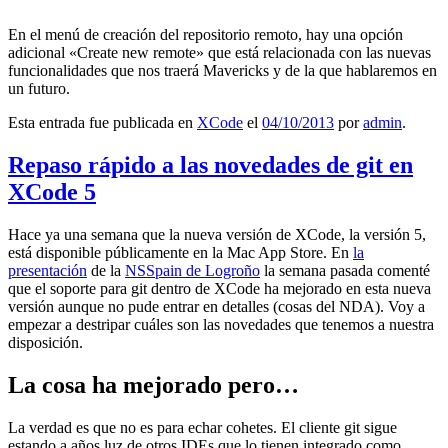
En el menú de creación del repositorio remoto, hay una opción
adicional «Create new remote» que está relacionada con las nuevas
funcionalidades que nos traerá Mavericks y de la que hablaremos en
un futuro.
Esta entrada fue publicada en
XCode
el
04/10/2013
por
admin
.
Repaso rápido a las novedades de git en
XCode 5
Hace ya una semana que la nueva versión de XCode, la versión 5,
está disponible públicamente en la Mac App Store. En
la
presentación
de la
NSSpain de Logroño
la semana pasada comenté
que el soporte para git dentro de XCode ha mejorado en esta nueva
versión aunque no pude entrar en detalles (cosas del NDA). Voy a
empezar a destripar cuáles son las novedades que tenemos a nuestra
disposición.
La cosa ha mejorado pero…
La verdad es que no es para echar cohetes. El cliente git sigue
estando a años luz de otros IDEs que lo tienen integrado como