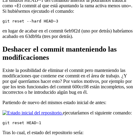
La sintaxis HEAD~1 del comando anterior la podríamos traducir
como «El commit al que está apuntando la rama activa menos uno».
Si hubiésemos ejecutado el comando:
git reset --hard HEAD~3
en lugar de acabar en el commit 6eb9f2d (uno por detrás) habríamos
acabado en 63db9fa (tres por detrás).
Deshacer el commit manteniendo las
modificaciones
Existe la posibilidad de eliminar el commit pero manteniendo las
modificaciones que contiene ese commit en el área de trabajo. ¿Y
por qué querríamos hacer esto? Por varios motivos, por ejemplo por
que los tests funcionales del commit 600cc08 están incompletos, son
incorrectos o he introducido algún bug en él.
Partiendo de nuevo del mismos estado inicial de antes:
ejecutaríamos el siguiente comando:
git reset HEAD~1
Tras lo cual, el estado del repositorio sería: