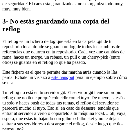
de seguridad? El caos está garantizado si no se organiza todo muy,
muy, muy bien.
3- No estás guardando una copia del
reflog
El reflog es un fichero de log que está en la carpeta .git de tu
repositorio local donde se guarda un log de todos los cambios de
referencias que ocurren en tu repositorio. Cada vez que cambias de
rama, haces un merge, un rebase, un pull o un cherry-pick (entre
otros) se guarda en el reflog lo que ha pasado.
Este fichero es el que te permite dar marcha atrás cuando la lías
parda. Échale un vistazo a
este hangout
para un ejemplo sobre cómo
se usa.
Tu reflog no está en tu servidor git. El servidor git tiene su propio
reflog que no tiene porqué coincidir con el tuyo. De nuevo, si estás
tu solo y haces push de todas tus ramas, el reflog del servidor se
parecerá mucho al tuyo. Eso sí, en caso de desastre, tendrás que
entrar al servidor a verlo o copiartelo a tu máquina local… oh, vaya,
espera, que estás trabajando con github / bitbucket y no te dejan
entrar a sus servidores a descargarte el reflog, desde luego qué tíos
perros ¿no?.