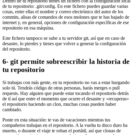
Dentro de tu repositorio tienes un fichero con la configuración local
de tu repositorio: .git/config. En este fichero puedes guardar varias
cosas, entre ellas el nombre y correo electrónico del autor de los
commits, alisas de comandos de esos molones que te has bajado de
internet y, en general, opciones de configuración específicas de ese
repositorio en esa máquina.
Este fichero tampoco se sube a tu servidor git, así que en caso de
desastre, lo pierdes y tienes que volver a generar la configuración
del repositorio.
6- git permite sobreescribir la historia de
tu repositorio
Si trabajas con más gente, en tu repositorio no vas a estar hurgando
solo tú. Tendrás código de otras personas, harás merges o pull
requests. Hay alguien que puede estar tocando el repositorio detrás
de tí así que entre el momento que ocurre el desastre y «recuperas»
el repositorio haciendo un clon, muchas cosas pueden haber
cambiado.
Ponte en esta situación: te vas de vacaciones mientras tus
compañeros trabajan en el repositorio. A la vuelta tu disco duro ha
muerto, o durante el viaje te roban el portátil, así que clonas de