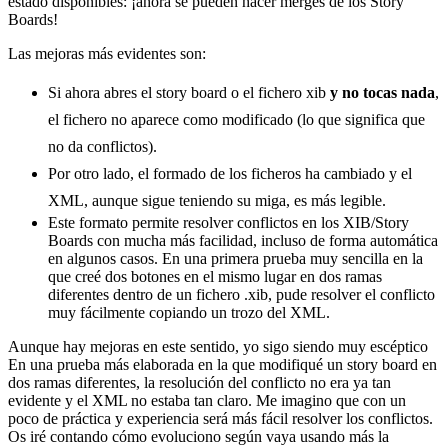
estado disponibles: ¡ahora se pueden hacer merges de los Story
Boards!
Las mejoras más evidentes son:
Si ahora abres el story board o el fichero xib
y no tocas nada
,
el fichero no aparece como modificado (lo que significa que
no da conflictos).
Por otro lado, el formado de los ficheros ha cambiado y el
XML, aunque sigue teniendo su miga, es más legible.
Este formato permite resolver conflictos en los XIB/Story
Boards con mucha más facilidad, incluso de forma automática
en algunos casos. En una primera prueba muy sencilla en la
que creé dos botones en el mismo lugar en dos ramas
diferentes dentro de un fichero .xib, pude resolver el conflicto
muy fácilmente copiando un trozo del XML.
Aunque hay mejoras en este sentido, yo sigo siendo muy escéptico
En una prueba más elaborada en la que modifiqué un story board en
dos ramas diferentes, la resolución del conflicto no era ya tan
evidente y el XML no estaba tan claro. Me imagino que con un
poco de práctica y experiencia será más fácil resolver los conflictos.
Os iré contando cómo evoluciono según vaya usando más la