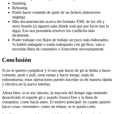
Stashing
Rebasing
Poder hacer commits de parte de un fichero (interactive
staging)
Más documentación acerca del formato XML de los xib y
story boards (si alguien sabe dónde está que por favor nos lo
diga). Eso nos permitiría resolver los conflictos más
fácilmente.
Poder trabajar con flujos de trabajo un poco más elaborados.
Si habéis trabajado o estáis trabajando con git-flow, vais a
necesitar línea de comandos o Sourcetree necesariamente.
Conclusión
Si no te quieres complicar y el uso que haces de git se limita a hacer
commits, push y pull, crear ramas y hacer merge, estás de
enhorabuena: estas operaciones puedes hacerlas ya de manera rápida
y efectiva en la nueva interfaz.
Ahora bien, si os soy sincero, la mayoría del tiempo sigo teniendo
desactivado el soporte git y usando SourceTree y la línea de
comandos, como hacía antes. El motivo principal: en cuanto quieres
hacer cosas «normales» como un rebase, se te queda corto.