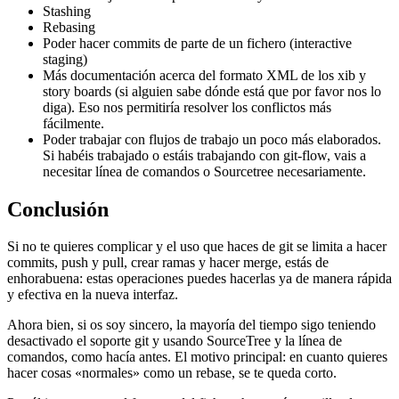
Stashing
Rebasing
Poder hacer commits de parte de un fichero (interactive
staging)
Más documentación acerca del formato XML de los xib y
story boards (si alguien sabe dónde está que por favor nos lo
diga). Eso nos permitiría resolver los conflictos más
fácilmente.
Poder trabajar con flujos de trabajo un poco más elaborados.
Si habéis trabajado o estáis trabajando con git-flow, vais a
necesitar línea de comandos o Sourcetree necesariamente.
Conclusión
Si no te quieres complicar y el uso que haces de git se limita a hacer
commits, push y pull, crear ramas y hacer merge, estás de
enhorabuena: estas operaciones puedes hacerlas ya de manera rápida
y efectiva en la nueva interfaz.
Ahora bien, si os soy sincero, la mayoría del tiempo sigo teniendo
desactivado el soporte git y usando SourceTree y la línea de
comandos, como hacía antes. El motivo principal: en cuanto quieres
hacer cosas «normales» como un rebase, se te queda corto.