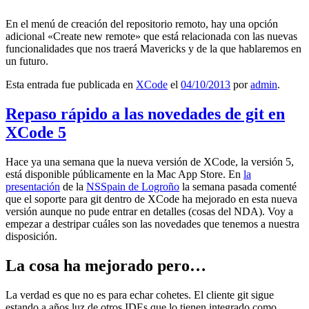
En el menú de creación del repositorio remoto, hay una opción
adicional «Create new remote» que está relacionada con las nuevas
funcionalidades que nos traerá Mavericks y de la que hablaremos en
un futuro.
Esta entrada fue publicada en
XCode
el
04/10/2013
por
admin
.
Repaso rápido a las novedades de git en
XCode 5
Hace ya una semana que la nueva versión de XCode, la versión 5,
está disponible públicamente en la Mac App Store. En
la
presentación
de la
NSSpain de Logroño
la semana pasada comenté
que el soporte para git dentro de XCode ha mejorado en esta nueva
versión aunque no pude entrar en detalles (cosas del NDA). Voy a
empezar a destripar cuáles son las novedades que tenemos a nuestra
disposición.
La cosa ha mejorado pero…
La verdad es que no es para echar cohetes. El cliente git sigue
estando a años luz de otros IDEs que lo tienen integrado como