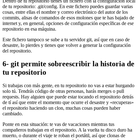
Dentro de tu repositorio tienes un fichero con la configuración local
de tu repositorio: .git/config. En este fichero puedes guardar varias
cosas, entre ellas el nombre y correo electrónico del autor de los
commits, alisas de comandos de esos molones que te has bajado de
internet y, en general, opciones de configuración específicas de ese
repositorio en esa máquina.
Este fichero tampoco se sube a tu servidor git, así que en caso de
desastre, lo pierdes y tienes que volver a generar la configuración
del repositorio.
6- git permite sobreescribir la historia de
tu repositorio
Si trabajas con más gente, en tu repositorio no vas a estar hurgando
solo tú. Tendrás código de otras personas, harás merges o pull
requests. Hay alguien que puede estar tocando el repositorio detrás
de tí así que entre el momento que ocurre el desastre y «recuperas»
el repositorio haciendo un clon, muchas cosas pueden haber
cambiado.
Ponte en esta situación: te vas de vacaciones mientras tus
compañeros trabajan en el repositorio. A la vuelta tu disco duro ha
muerto, o durante el viaje te roban el portátil, así que clonas de