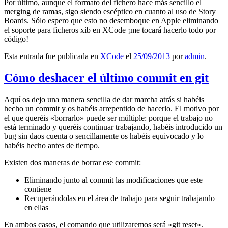
Por último, aunque el formato del fichero hace más sencillo el
merging de ramas, sigo siendo escéptico en cuanto al uso de Story
Boards. Sólo espero que esto no desemboque en Apple eliminando
el soporte para ficheros xib en XCode ¡me tocará hacerlo todo por
código!
Esta entrada fue publicada en
XCode
el
25/09/2013
por
admin
.
Cómo deshacer el último commit en git
Aquí os dejo una manera sencilla de dar marcha atrás si habéis
hecho un commit y os habéis arrepentido de hacerlo. El motivo por
el que queréis «borrarlo» puede ser múltiple: porque el trabajo no
está terminado y queréis continuar trabajando, habéis introducido un
bug sin daos cuenta o sencillamente os habéis equivocado y lo
habéis hecho antes de tiempo.
Existen dos maneras de borrar ese commit:
Eliminando junto al commit las modificaciones que este
contiene
Recuperándolas en el área de trabajo para seguir trabajando
en ellas
En ambos casos, el comando que utilizaremos será «git reset».