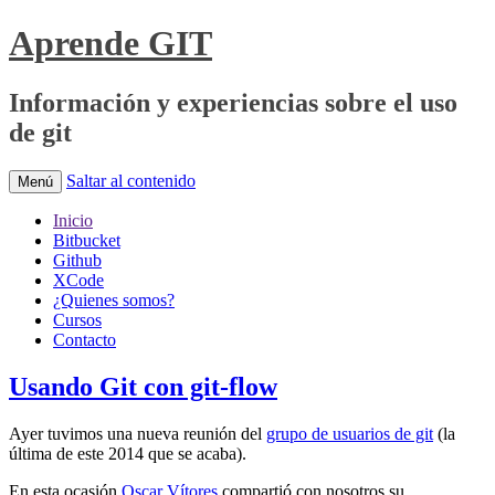
Aprende GIT
Información y experiencias sobre el uso
de git
Saltar al contenido
Menú
Inicio
Bitbucket
Github
XCode
¿Quienes somos?
Cursos
Contacto
Usando Git con git-flow
Ayer tuvimos una nueva reunión del
grupo de usuarios de git
(la
última de este 2014 que se acaba).
En esta ocasión
Oscar Vítores
compartió con nosotros su