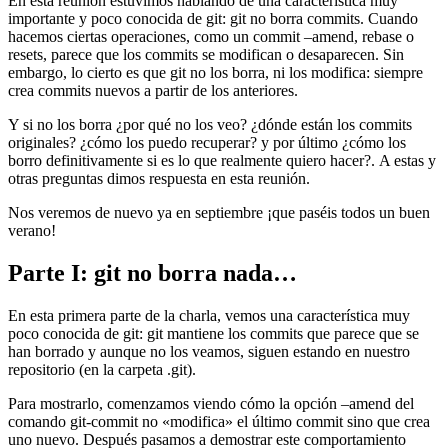
En esta reunión estuvimos hablando de una característica muy
importante y poco conocida de git: git no borra commits. Cuando
hacemos ciertas operaciones, como un commit –amend, rebase o
resets, parece que los commits se modifican o desaparecen. Sin
embargo, lo cierto es que git no los borra, ni los modifica: siempre
crea commits nuevos a partir de los anteriores.
Y si no los borra ¿por qué no los veo? ¿dónde están los commits
originales? ¿cómo los puedo recuperar? y por último ¿cómo los
borro definitivamente si es lo que realmente quiero hacer?. A estas y
otras preguntas dimos respuesta en esta reunión.
Nos veremos de nuevo ya en septiembre ¡que paséis todos un buen
verano!
Parte I: git no borra nada…
En esta primera parte de la charla, vemos una característica muy
poco conocida de git: git mantiene los commits que parece que se
han borrado y aunque no los veamos, siguen estando en nuestro
repositorio (en la carpeta .git).
Para mostrarlo, comenzamos viendo cómo la opción –amend del
comando git-commit no «modifica» el último commit sino que crea
uno nuevo. Después pasamos a demostrar este comportamiento