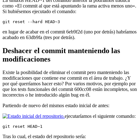
La sintaxis HEAD~1 del comando anterior la podríamos traducir
como «El commit al que está apuntando la rama activa menos uno».
Si hubiésemos ejecutado el comando:
git reset --hard HEAD~3
en lugar de acabar en el commit 6eb9f2d (uno por detrás) habríamos
acabado en 63db9fa (tres por detrás).
Deshacer el commit manteniendo las
modificaciones
Existe la posibilidad de eliminar el commit pero manteniendo las
modificaciones que contiene ese commit en el área de trabajo. ¿Y
por qué querríamos hacer esto? Por varios motivos, por ejemplo por
que los tests funcionales del commit 600cc08 están incompletos, son
incorrectos o he introducido algún bug en él.
Partiendo de nuevo del mismos estado inicial de antes:
ejecutaríamos el siguiente comando:
git reset HEAD~1
Tras lo cual, el estado del repositorio sería: