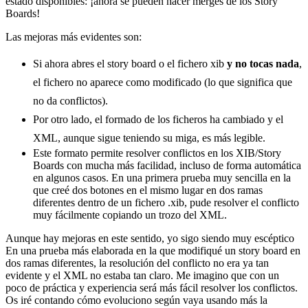
estado disponibles: ¡ahora se pueden hacer merges de los Story
Boards!
Las mejoras más evidentes son:
Si ahora abres el story board o el fichero xib
y no tocas nada
,
el fichero no aparece como modificado (lo que significa que
no da conflictos).
Por otro lado, el formado de los ficheros ha cambiado y el
XML, aunque sigue teniendo su miga, es más legible.
Este formato permite resolver conflictos en los XIB/Story
Boards con mucha más facilidad, incluso de forma automática
en algunos casos. En una primera prueba muy sencilla en la
que creé dos botones en el mismo lugar en dos ramas
diferentes dentro de un fichero .xib, pude resolver el conflicto
muy fácilmente copiando un trozo del XML.
Aunque hay mejoras en este sentido, yo sigo siendo muy escéptico
En una prueba más elaborada en la que modifiqué un story board en
dos ramas diferentes, la resolución del conflicto no era ya tan
evidente y el XML no estaba tan claro. Me imagino que con un
poco de práctica y experiencia será más fácil resolver los conflictos.
Os iré contando cómo evoluciono según vaya usando más la