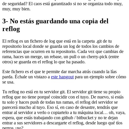
de seguridad? El caos está garantizado si no se organiza todo muy,
muy, muy bien.
3- No estás guardando una copia del
reflog
El reflog es un fichero de log que está en la carpeta .git de tu
repositorio local donde se guarda un log de todos los cambios de
referencias que ocurren en tu repositorio. Cada vez que cambias de
rama, haces un merge, un rebase, un pull o un cherry-pick (entre
otros) se guarda en el reflog lo que ha pasado.
Este fichero es el que te permite dar marcha atrás cuando la lías
parda. Échale un vistazo a
este hangout
para un ejemplo sobre cómo
se usa.
Tu reflog no está en tu servidor git. El servidor git tiene su propio
reflog que no tiene porqué coincidir con el tuyo. De nuevo, si estás
tu solo y haces push de todas tus ramas, el reflog del servidor se
parecerá mucho al tuyo. Eso sí, en caso de desastre, tendrás que
entrar al servidor a verlo o copiartelo a tu máquina local… oh, vaya,
espera, que estás trabajando con github / bitbucket y no te dejan
entrar a sus servidores a descargarte el reflog, desde luego qué tíos
perros ¿no?.