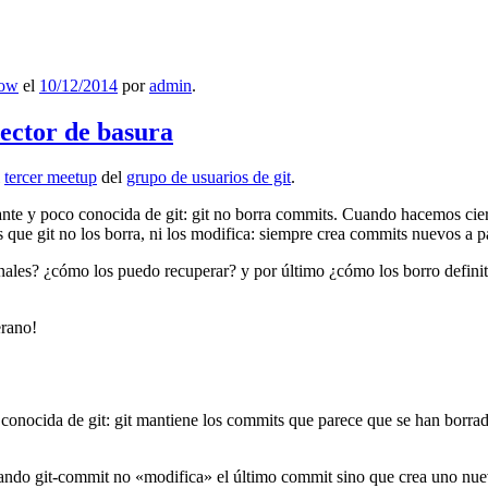
low
el
10/12/2014
por
admin
.
lector de basura
l
tercer meetup
del
grupo de usuarios de git
.
ante y poco conocida de git: git no borra commits. Cuando hacemos cie
que git no los borra, ni los modifica: siempre crea commits nuevos a par
nales? ¿cómo los puedo recuperar? y por último ¿cómo los borro definiti
erano!
 conocida de git: git mantiene los commits que parece que se han borra
ndo git-commit no «modifica» el último commit sino que crea uno nu