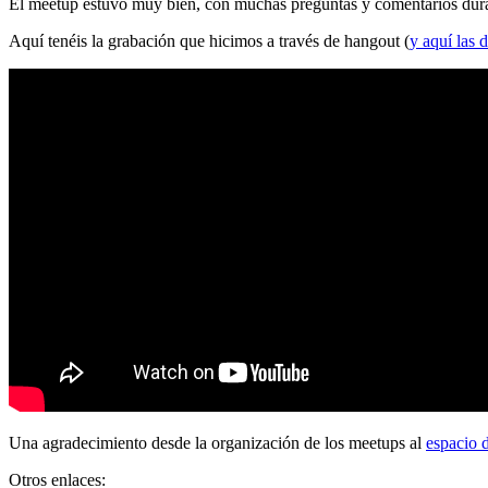
El meetup estuvo muy bien, con muchas preguntas y comentarios durante
Aquí tenéis la grabación que hicimos a través de hangout (
y aquí las d
Una agradecimiento desde la organización de los meetups al
espacio 
Otros enlaces: