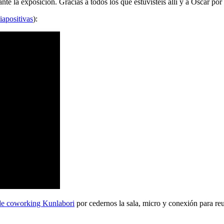
 la exposición. Gracias a todos los que estuvisteis allí y a Oscar por 
iapositivas
):
de coworking Kunlabori
por cedernos la sala, micro y conexión para reu