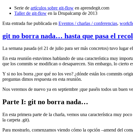
Serie de
artículos sobre git-flow
en aprendegit.com
Taller de git-flow
en la Drupalcamp de 2013
Esta entrada fue publicada en
Eventos / charlas / conferencias
,
workf
git no borra nada… hasta que pasa el reco
La semana pasada (el 21 de julio para ser más concretos) tuvo lugar e
En esta reunión estuvimos hablando de una característica muy import
que los commits se modifican o desaparecen. Sin embargo, lo cierto es 
Y si no los borra ¿por qué no los veo? ¿dónde están los commits origi
preguntas dimos respuesta en esta reunión.
Nos veremos de nuevo ya en septiembre ¡que paséis todos un buen v
Parte I: git no borra nada…
En esta primera parte de la charla, vemos una característica muy poco
la carpeta .git).
Para mostrarlo, comenzamos viendo cómo la opción –amend del coma