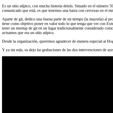
Es un sitio atípico, con mucha historia detrás. Situado en el número 5
comunicado que está, es que tenemos una barra con cervezas en el mi
Aparte de git, dedico una buena parte de mi tiempo (la mayoría) al
tiene como objetivo poner en valor todo lo que tenga que ver con Ex
tener un meetup de git en un lugar tradicionalmente considerado como 
avisamos que era un sitio atípico.
Desde la organización, queremos agradecer de manera especial al Hog
Y ya sin más, os dejo las grabaciones de las dos intervenciones de aye