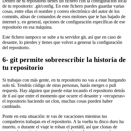
Dentro de tu repositorio tienes un fichero con la configuración local
de tu repositorio: .git/config. En este fichero puedes guardar varias
cosas, entre ellas el nombre y correo electrónico del autor de los
commits, alisas de comandos de esos molones que te has bajado de
internet y, en general, opciones de configuración específicas de ese
repositorio en esa máquina.
Este fichero tampoco se sube a tu servidor git, así que en caso de
desastre, lo pierdes y tienes que volver a generar la configuración
del repositorio.
6- git permite sobreescribir la historia de
tu repositorio
Si trabajas con más gente, en tu repositorio no vas a estar hurgando
solo tú. Tendrás código de otras personas, harás merges o pull
requests. Hay alguien que puede estar tocando el repositorio detrás
de tí así que entre el momento que ocurre el desastre y «recuperas»
el repositorio haciendo un clon, muchas cosas pueden haber
cambiado.
Ponte en esta situación: te vas de vacaciones mientras tus
compañeros trabajan en el repositorio. A la vuelta tu disco duro ha
muerto, o durante el viaje te roban el portátil, así que clonas de