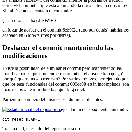
La sintaxis HEAD~1 del comando anterior la podríamos traducir
como «El commit al que está apuntando la rama activa menos uno».
Si hubiésemos ejecutado el comando:
git reset --hard HEAD~3
en lugar de acabar en el commit 6eb9f2d (uno por detrás) habríamos
acabado en 63db9fa (tres por detrás).
Deshacer el commit manteniendo las
modificaciones
Existe la posibilidad de eliminar el commit pero manteniendo las
modificaciones que contiene ese commit en el área de trabajo. ¿Y
por qué querríamos hacer esto? Por varios motivos, por ejemplo por
que los tests funcionales del commit 600cc08 están incompletos, son
incorrectos o he introducido algún bug en él.
Partiendo de nuevo del mismos estado inicial de antes:
ejecutaríamos el siguiente comando:
git reset HEAD~1
Tras lo cual, el estado del repositorio sería: