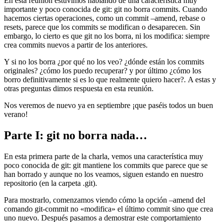
En esta reunión estuvimos hablando de una característica muy
importante y poco conocida de git: git no borra commits. Cuando
hacemos ciertas operaciones, como un commit –amend, rebase o
resets, parece que los commits se modifican o desaparecen. Sin
embargo, lo cierto es que git no los borra, ni los modifica: siempre
crea commits nuevos a partir de los anteriores.
Y si no los borra ¿por qué no los veo? ¿dónde están los commits
originales? ¿cómo los puedo recuperar? y por último ¿cómo los
borro definitivamente si es lo que realmente quiero hacer?. A estas y
otras preguntas dimos respuesta en esta reunión.
Nos veremos de nuevo ya en septiembre ¡que paséis todos un buen
verano!
Parte I: git no borra nada…
En esta primera parte de la charla, vemos una característica muy
poco conocida de git: git mantiene los commits que parece que se
han borrado y aunque no los veamos, siguen estando en nuestro
repositorio (en la carpeta .git).
Para mostrarlo, comenzamos viendo cómo la opción –amend del
comando git-commit no «modifica» el último commit sino que crea
uno nuevo. Después pasamos a demostrar este comportamiento