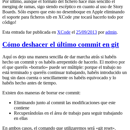
Por último, aunque el formato del fichero hace más sencillo el
merging de ramas, sigo siendo escéptico en cuanto al uso de Story
Boards. Sólo espero que esto no desemboque en Apple eliminando
el soporte para ficheros xib en XCode ¡me tocará hacerlo todo por
código!
Esta entrada fue publicada en
XCode
el
25/09/2013
por
admin
.
Cómo deshacer el último commit en git
Aquí os dejo una manera sencilla de dar marcha atrás si habéis
hecho un commit y os habéis arrepentido de hacerlo. El motivo por
el que queréis «borrarlo» puede ser múltiple: porque el trabajo no
está terminado y queréis continuar trabajando, habéis introducido un
bug sin daos cuenta o sencillamente os habéis equivocado y lo
habéis hecho antes de tiempo.
Existen dos maneras de borrar ese commit:
Eliminando junto al commit las modificaciones que este
contiene
Recuperándolas en el área de trabajo para seguir trabajando
en ellas
En ambos casos, el comando que utilizaremos será «git reset».