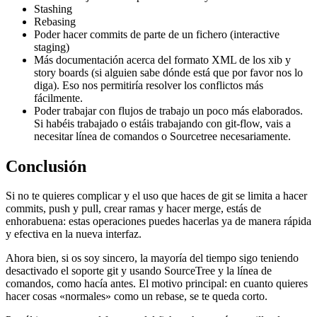
Stashing
Rebasing
Poder hacer commits de parte de un fichero (interactive
staging)
Más documentación acerca del formato XML de los xib y
story boards (si alguien sabe dónde está que por favor nos lo
diga). Eso nos permitiría resolver los conflictos más
fácilmente.
Poder trabajar con flujos de trabajo un poco más elaborados.
Si habéis trabajado o estáis trabajando con git-flow, vais a
necesitar línea de comandos o Sourcetree necesariamente.
Conclusión
Si no te quieres complicar y el uso que haces de git se limita a hacer
commits, push y pull, crear ramas y hacer merge, estás de
enhorabuena: estas operaciones puedes hacerlas ya de manera rápida
y efectiva en la nueva interfaz.
Ahora bien, si os soy sincero, la mayoría del tiempo sigo teniendo
desactivado el soporte git y usando SourceTree y la línea de
comandos, como hacía antes. El motivo principal: en cuanto quieres
hacer cosas «normales» como un rebase, se te queda corto.