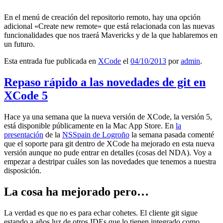
En el menú de creación del repositorio remoto, hay una opción
adicional «Create new remote» que está relacionada con las nuevas
funcionalidades que nos traerá Mavericks y de la que hablaremos en
un futuro.
Esta entrada fue publicada en
XCode
el
04/10/2013
por
admin
.
Repaso rápido a las novedades de git en
XCode 5
Hace ya una semana que la nueva versión de XCode, la versión 5,
está disponible públicamente en la Mac App Store. En
la
presentación
de la
NSSpain de Logroño
la semana pasada comenté
que el soporte para git dentro de XCode ha mejorado en esta nueva
versión aunque no pude entrar en detalles (cosas del NDA). Voy a
empezar a destripar cuáles son las novedades que tenemos a nuestra
disposición.
La cosa ha mejorado pero…
La verdad es que no es para echar cohetes. El cliente git sigue
estando a años luz de otros IDEs que lo tienen integrado como