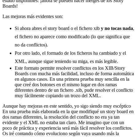
estado disponibles: ¡ahora se pueden hacer merges de los Story
Boards!
Las mejoras más evidentes son:
Si ahora abres el story board o el fichero xib
y no tocas nada
,
el fichero no aparece como modificado (lo que significa que
no da conflictos).
Por otro lado, el formado de los ficheros ha cambiado y el
XML, aunque sigue teniendo su miga, es más legible.
Este formato permite resolver conflictos en los XIB/Story
Boards con mucha más facilidad, incluso de forma automática
en algunos casos. En una primera prueba muy sencilla en la
que creé dos botones en el mismo lugar en dos ramas
diferentes dentro de un fichero .xib, pude resolver el conflicto
muy fácilmente copiando un trozo del XML.
Aunque hay mejoras en este sentido, yo sigo siendo muy escéptico
En una prueba más elaborada en la que modifiqué un story board en
dos ramas diferentes, la resolución del conflicto no era ya tan
evidente y el XML no estaba tan claro. Me imagino que con un
poco de práctica y experiencia será más fácil resolver los conflictos.
Os iré contando cómo evoluciono según vaya usando más la