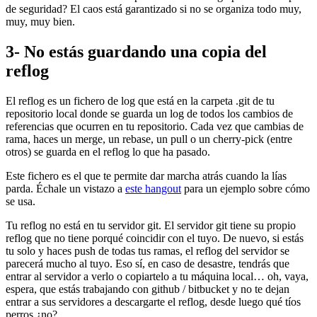
de seguridad? El caos está garantizado si no se organiza todo muy,
muy, muy bien.
3- No estás guardando una copia del
reflog
El reflog es un fichero de log que está en la carpeta .git de tu
repositorio local donde se guarda un log de todos los cambios de
referencias que ocurren en tu repositorio. Cada vez que cambias de
rama, haces un merge, un rebase, un pull o un cherry-pick (entre
otros) se guarda en el reflog lo que ha pasado.
Este fichero es el que te permite dar marcha atrás cuando la lías
parda. Échale un vistazo a
este hangout
para un ejemplo sobre cómo
se usa.
Tu reflog no está en tu servidor git. El servidor git tiene su propio
reflog que no tiene porqué coincidir con el tuyo. De nuevo, si estás
tu solo y haces push de todas tus ramas, el reflog del servidor se
parecerá mucho al tuyo. Eso sí, en caso de desastre, tendrás que
entrar al servidor a verlo o copiartelo a tu máquina local… oh, vaya,
espera, que estás trabajando con github / bitbucket y no te dejan
entrar a sus servidores a descargarte el reflog, desde luego qué tíos
perros ¿no?.