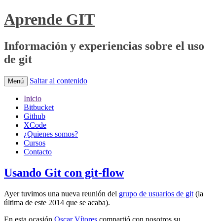
Aprende GIT
Información y experiencias sobre el uso
de git
Saltar al contenido
Menú
Inicio
Bitbucket
Github
XCode
¿Quienes somos?
Cursos
Contacto
Usando Git con git-flow
Ayer tuvimos una nueva reunión del
grupo de usuarios de git
(la
última de este 2014 que se acaba).
En esta ocasión
Oscar Vítores
compartió con nosotros su