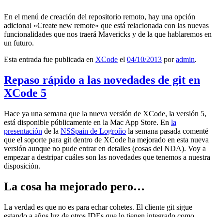
En el menú de creación del repositorio remoto, hay una opción
adicional «Create new remote» que está relacionada con las nuevas
funcionalidades que nos traerá Mavericks y de la que hablaremos en
un futuro.
Esta entrada fue publicada en
XCode
el
04/10/2013
por
admin
.
Repaso rápido a las novedades de git en
XCode 5
Hace ya una semana que la nueva versión de XCode, la versión 5,
está disponible públicamente en la Mac App Store. En
la
presentación
de la
NSSpain de Logroño
la semana pasada comenté
que el soporte para git dentro de XCode ha mejorado en esta nueva
versión aunque no pude entrar en detalles (cosas del NDA). Voy a
empezar a destripar cuáles son las novedades que tenemos a nuestra
disposición.
La cosa ha mejorado pero…
La verdad es que no es para echar cohetes. El cliente git sigue
estando a años luz de otros IDEs que lo tienen integrado como