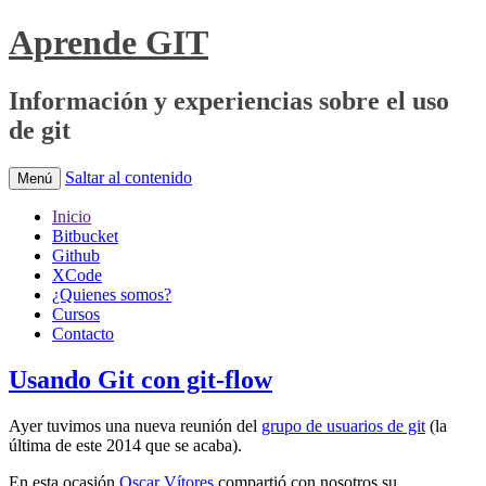
Aprende GIT
Información y experiencias sobre el uso
de git
Saltar al contenido
Menú
Inicio
Bitbucket
Github
XCode
¿Quienes somos?
Cursos
Contacto
Usando Git con git-flow
Ayer tuvimos una nueva reunión del
grupo de usuarios de git
(la
última de este 2014 que se acaba).
En esta ocasión
Oscar Vítores
compartió con nosotros su