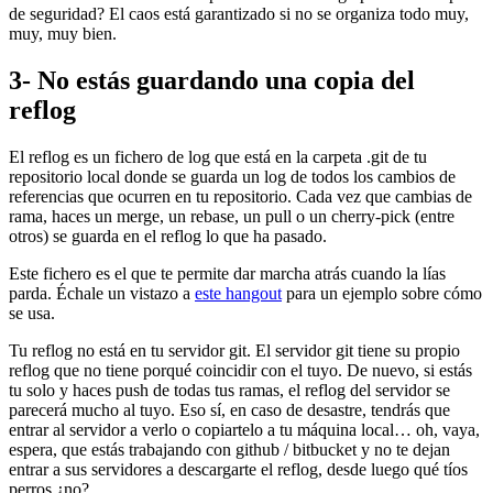
de seguridad? El caos está garantizado si no se organiza todo muy,
muy, muy bien.
3- No estás guardando una copia del
reflog
El reflog es un fichero de log que está en la carpeta .git de tu
repositorio local donde se guarda un log de todos los cambios de
referencias que ocurren en tu repositorio. Cada vez que cambias de
rama, haces un merge, un rebase, un pull o un cherry-pick (entre
otros) se guarda en el reflog lo que ha pasado.
Este fichero es el que te permite dar marcha atrás cuando la lías
parda. Échale un vistazo a
este hangout
para un ejemplo sobre cómo
se usa.
Tu reflog no está en tu servidor git. El servidor git tiene su propio
reflog que no tiene porqué coincidir con el tuyo. De nuevo, si estás
tu solo y haces push de todas tus ramas, el reflog del servidor se
parecerá mucho al tuyo. Eso sí, en caso de desastre, tendrás que
entrar al servidor a verlo o copiartelo a tu máquina local… oh, vaya,
espera, que estás trabajando con github / bitbucket y no te dejan
entrar a sus servidores a descargarte el reflog, desde luego qué tíos
perros ¿no?.