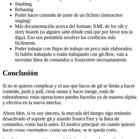
Stashing
Rebasing
Poder hacer commits de parte de un fichero (interactive
staging)
Más documentación acerca del formato XML de los xib y
story boards (si alguien sabe dónde está que por favor nos lo
diga). Eso nos permitiría resolver los conflictos más
fácilmente.
Poder trabajar con flujos de trabajo un poco más elaborados.
Si habéis trabajado o estáis trabajando con git-flow, vais a
necesitar línea de comandos o Sourcetree necesariamente.
Conclusión
Si no te quieres complicar y el uso que haces de git se limita a hacer
commits, push y pull, crear ramas y hacer merge, estás de
enhorabuena: estas operaciones puedes hacerlas ya de manera rápida
y efectiva en la nueva interfaz.
Ahora bien, si os soy sincero, la mayoría del tiempo sigo teniendo
desactivado el soporte git y usando SourceTree y la línea de
comandos, como hacía antes. El motivo principal: en cuanto quieres
hacer cosas «normales» como un rebase, se te queda corto.