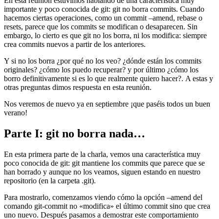
En esta reunión estuvimos hablando de una característica muy
importante y poco conocida de git: git no borra commits. Cuando
hacemos ciertas operaciones, como un commit –amend, rebase o
resets, parece que los commits se modifican o desaparecen. Sin
embargo, lo cierto es que git no los borra, ni los modifica: siempre
crea commits nuevos a partir de los anteriores.
Y si no los borra ¿por qué no los veo? ¿dónde están los commits
originales? ¿cómo los puedo recuperar? y por último ¿cómo los
borro definitivamente si es lo que realmente quiero hacer?. A estas y
otras preguntas dimos respuesta en esta reunión.
Nos veremos de nuevo ya en septiembre ¡que paséis todos un buen
verano!
Parte I: git no borra nada…
En esta primera parte de la charla, vemos una característica muy
poco conocida de git: git mantiene los commits que parece que se
han borrado y aunque no los veamos, siguen estando en nuestro
repositorio (en la carpeta .git).
Para mostrarlo, comenzamos viendo cómo la opción –amend del
comando git-commit no «modifica» el último commit sino que crea
uno nuevo. Después pasamos a demostrar este comportamiento