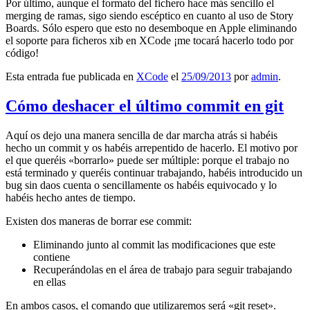
Por último, aunque el formato del fichero hace más sencillo el
merging de ramas, sigo siendo escéptico en cuanto al uso de Story
Boards. Sólo espero que esto no desemboque en Apple eliminando
el soporte para ficheros xib en XCode ¡me tocará hacerlo todo por
código!
Esta entrada fue publicada en
XCode
el
25/09/2013
por
admin
.
Cómo deshacer el último commit en git
Aquí os dejo una manera sencilla de dar marcha atrás si habéis
hecho un commit y os habéis arrepentido de hacerlo. El motivo por
el que queréis «borrarlo» puede ser múltiple: porque el trabajo no
está terminado y queréis continuar trabajando, habéis introducido un
bug sin daos cuenta o sencillamente os habéis equivocado y lo
habéis hecho antes de tiempo.
Existen dos maneras de borrar ese commit:
Eliminando junto al commit las modificaciones que este
contiene
Recuperándolas en el área de trabajo para seguir trabajando
en ellas
En ambos casos, el comando que utilizaremos será «git reset».