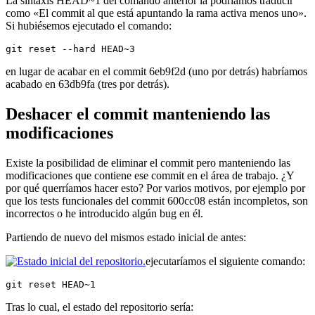
La sintaxis HEAD~1 del comando anterior la podríamos traducir
como «El commit al que está apuntando la rama activa menos uno».
Si hubiésemos ejecutado el comando:
git reset --hard HEAD~3
en lugar de acabar en el commit 6eb9f2d (uno por detrás) habríamos
acabado en 63db9fa (tres por detrás).
Deshacer el commit manteniendo las
modificaciones
Existe la posibilidad de eliminar el commit pero manteniendo las
modificaciones que contiene ese commit en el área de trabajo. ¿Y
por qué querríamos hacer esto? Por varios motivos, por ejemplo por
que los tests funcionales del commit 600cc08 están incompletos, son
incorrectos o he introducido algún bug en él.
Partiendo de nuevo del mismos estado inicial de antes:
ejecutaríamos el siguiente comando:
git reset HEAD~1
Tras lo cual, el estado del repositorio sería: