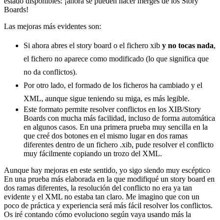
estado disponibles: ¡ahora se pueden hacer merges de los Story
Boards!
Las mejoras más evidentes son:
Si ahora abres el story board o el fichero xib
y no tocas nada
,
el fichero no aparece como modificado (lo que significa que
no da conflictos).
Por otro lado, el formado de los ficheros ha cambiado y el
XML, aunque sigue teniendo su miga, es más legible.
Este formato permite resolver conflictos en los XIB/Story
Boards con mucha más facilidad, incluso de forma automática
en algunos casos. En una primera prueba muy sencilla en la
que creé dos botones en el mismo lugar en dos ramas
diferentes dentro de un fichero .xib, pude resolver el conflicto
muy fácilmente copiando un trozo del XML.
Aunque hay mejoras en este sentido, yo sigo siendo muy escéptico
En una prueba más elaborada en la que modifiqué un story board en
dos ramas diferentes, la resolución del conflicto no era ya tan
evidente y el XML no estaba tan claro. Me imagino que con un
poco de práctica y experiencia será más fácil resolver los conflictos.
Os iré contando cómo evoluciono según vaya usando más la