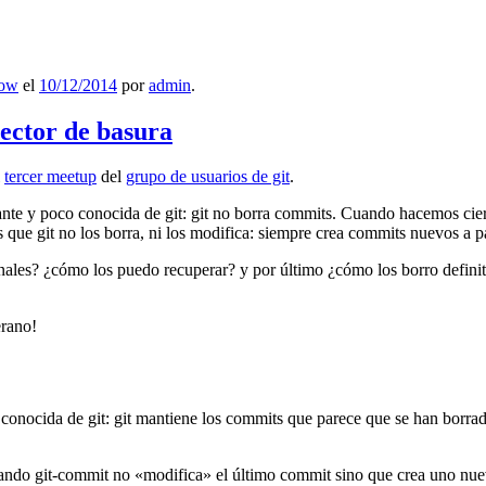
low
el
10/12/2014
por
admin
.
lector de basura
l
tercer meetup
del
grupo de usuarios de git
.
ante y poco conocida de git: git no borra commits. Cuando hacemos cie
que git no los borra, ni los modifica: siempre crea commits nuevos a par
nales? ¿cómo los puedo recuperar? y por último ¿cómo los borro definiti
erano!
 conocida de git: git mantiene los commits que parece que se han borra
ndo git-commit no «modifica» el último commit sino que crea uno nu