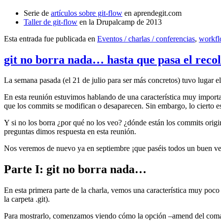
Serie de
artículos sobre git-flow
en aprendegit.com
Taller de git-flow
en la Drupalcamp de 2013
Esta entrada fue publicada en
Eventos / charlas / conferencias
,
workf
git no borra nada… hasta que pasa el reco
La semana pasada (el 21 de julio para ser más concretos) tuvo lugar e
En esta reunión estuvimos hablando de una característica muy import
que los commits se modifican o desaparecen. Sin embargo, lo cierto es 
Y si no los borra ¿por qué no los veo? ¿dónde están los commits origi
preguntas dimos respuesta en esta reunión.
Nos veremos de nuevo ya en septiembre ¡que paséis todos un buen v
Parte I: git no borra nada…
En esta primera parte de la charla, vemos una característica muy poco
la carpeta .git).
Para mostrarlo, comenzamos viendo cómo la opción –amend del coma