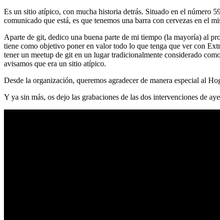
Es un sitio atípico, con mucha historia detrás. Situado en el número 5
comunicado que está, es que tenemos una barra con cervezas en el mi
Aparte de git, dedico una buena parte de mi tiempo (la mayoría) al
tiene como objetivo poner en valor todo lo que tenga que ver con Ex
tener un meetup de git en un lugar tradicionalmente considerado como 
avisamos que era un sitio atípico.
Desde la organización, queremos agradecer de manera especial al Hog
Y ya sin más, os dejo las grabaciones de las dos intervenciones de aye