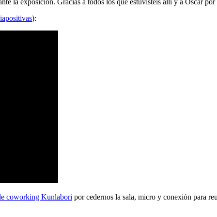
 la exposición. Gracias a todos los que estuvisteis allí y a Oscar por 
iapositivas
):
de coworking Kunlabori
por cedernos la sala, micro y conexión para reu