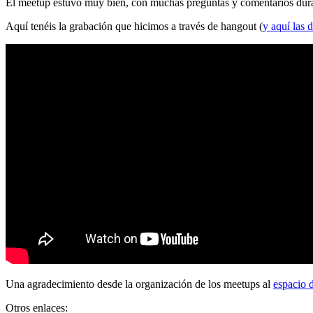
El meetup estuvo muy bien, con muchas preguntas y comentarios durante
Aquí tenéis la grabación que hicimos a través de hangout (
y aquí las d
Una agradecimiento desde la organización de los meetups al
espacio 
Otros enlaces: