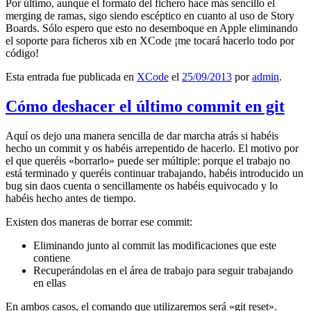
Por último, aunque el formato del fichero hace más sencillo el
merging de ramas, sigo siendo escéptico en cuanto al uso de Story
Boards. Sólo espero que esto no desemboque en Apple eliminando
el soporte para ficheros xib en XCode ¡me tocará hacerlo todo por
código!
Esta entrada fue publicada en
XCode
el
25/09/2013
por
admin
.
Cómo deshacer el último commit en git
Aquí os dejo una manera sencilla de dar marcha atrás si habéis
hecho un commit y os habéis arrepentido de hacerlo. El motivo por
el que queréis «borrarlo» puede ser múltiple: porque el trabajo no
está terminado y queréis continuar trabajando, habéis introducido un
bug sin daos cuenta o sencillamente os habéis equivocado y lo
habéis hecho antes de tiempo.
Existen dos maneras de borrar ese commit:
Eliminando junto al commit las modificaciones que este
contiene
Recuperándolas en el área de trabajo para seguir trabajando
en ellas
En ambos casos, el comando que utilizaremos será «git reset».