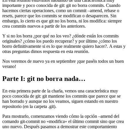
En esta reunión estuvimos hablando de una característica muy
importante y poco conocida de git: git no borra commits. Cuando
hacemos ciertas operaciones, como un commit –amend, rebase o
resets, parece que los commits se modifican o desaparecen. Sin
embargo, lo cierto es que git no los borra, ni los modifica: siempre
crea commits nuevos a partir de los anteriores.
Y si no los borra ¿por qué no los veo? ¿dónde están los commits
originales? ¿cómo los puedo recuperar? y por último ¿cómo los
borro definitivamente si es lo que realmente quiero hacer?. A estas y
otras preguntas dimos respuesta en esta reunión.
Nos veremos de nuevo ya en septiembre ¡que paséis todos un buen
verano!
Parte I: git no borra nada…
En esta primera parte de la charla, vemos una característica muy
poco conocida de git: git mantiene los commits que parece que se
han borrado y aunque no los veamos, siguen estando en nuestro
repositorio (en la carpeta .git).
Para mostrarlo, comenzamos viendo cómo la opción –amend del
comando git-commit no «modifica» el último commit sino que crea
uno nuevo. Después pasamos a demostrar este comportamiento