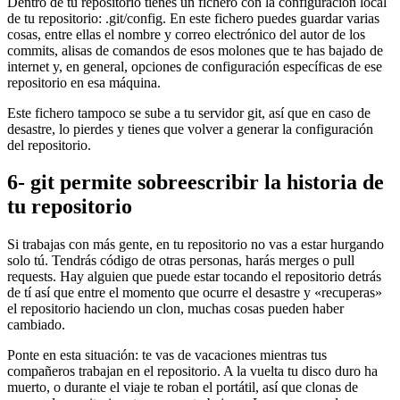
Dentro de tu repositorio tienes un fichero con la configuración local
de tu repositorio: .git/config. En este fichero puedes guardar varias
cosas, entre ellas el nombre y correo electrónico del autor de los
commits, alisas de comandos de esos molones que te has bajado de
internet y, en general, opciones de configuración específicas de ese
repositorio en esa máquina.
Este fichero tampoco se sube a tu servidor git, así que en caso de
desastre, lo pierdes y tienes que volver a generar la configuración
del repositorio.
6- git permite sobreescribir la historia de
tu repositorio
Si trabajas con más gente, en tu repositorio no vas a estar hurgando
solo tú. Tendrás código de otras personas, harás merges o pull
requests. Hay alguien que puede estar tocando el repositorio detrás
de tí así que entre el momento que ocurre el desastre y «recuperas»
el repositorio haciendo un clon, muchas cosas pueden haber
cambiado.
Ponte en esta situación: te vas de vacaciones mientras tus
compañeros trabajan en el repositorio. A la vuelta tu disco duro ha
muerto, o durante el viaje te roban el portátil, así que clonas de