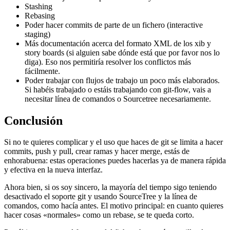
Stashing
Rebasing
Poder hacer commits de parte de un fichero (interactive
staging)
Más documentación acerca del formato XML de los xib y
story boards (si alguien sabe dónde está que por favor nos lo
diga). Eso nos permitiría resolver los conflictos más
fácilmente.
Poder trabajar con flujos de trabajo un poco más elaborados.
Si habéis trabajado o estáis trabajando con git-flow, vais a
necesitar línea de comandos o Sourcetree necesariamente.
Conclusión
Si no te quieres complicar y el uso que haces de git se limita a hacer
commits, push y pull, crear ramas y hacer merge, estás de
enhorabuena: estas operaciones puedes hacerlas ya de manera rápida
y efectiva en la nueva interfaz.
Ahora bien, si os soy sincero, la mayoría del tiempo sigo teniendo
desactivado el soporte git y usando SourceTree y la línea de
comandos, como hacía antes. El motivo principal: en cuanto quieres
hacer cosas «normales» como un rebase, se te queda corto.