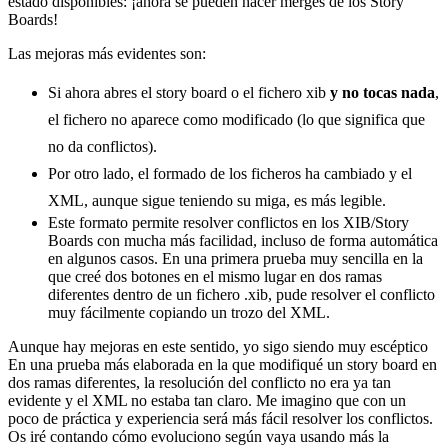
estado disponibles: ¡ahora se pueden hacer merges de los Story
Boards!
Las mejoras más evidentes son:
Si ahora abres el story board o el fichero xib
y no tocas nada
,
el fichero no aparece como modificado (lo que significa que
no da conflictos).
Por otro lado, el formado de los ficheros ha cambiado y el
XML, aunque sigue teniendo su miga, es más legible.
Este formato permite resolver conflictos en los XIB/Story
Boards con mucha más facilidad, incluso de forma automática
en algunos casos. En una primera prueba muy sencilla en la
que creé dos botones en el mismo lugar en dos ramas
diferentes dentro de un fichero .xib, pude resolver el conflicto
muy fácilmente copiando un trozo del XML.
Aunque hay mejoras en este sentido, yo sigo siendo muy escéptico
En una prueba más elaborada en la que modifiqué un story board en
dos ramas diferentes, la resolución del conflicto no era ya tan
evidente y el XML no estaba tan claro. Me imagino que con un
poco de práctica y experiencia será más fácil resolver los conflictos.
Os iré contando cómo evoluciono según vaya usando más la