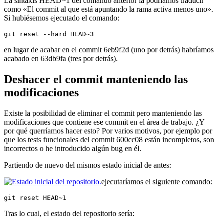
La sintaxis HEAD~1 del comando anterior la podríamos traducir
como «El commit al que está apuntando la rama activa menos uno».
Si hubiésemos ejecutado el comando:
git reset --hard HEAD~3
en lugar de acabar en el commit 6eb9f2d (uno por detrás) habríamos
acabado en 63db9fa (tres por detrás).
Deshacer el commit manteniendo las
modificaciones
Existe la posibilidad de eliminar el commit pero manteniendo las
modificaciones que contiene ese commit en el área de trabajo. ¿Y
por qué querríamos hacer esto? Por varios motivos, por ejemplo por
que los tests funcionales del commit 600cc08 están incompletos, son
incorrectos o he introducido algún bug en él.
Partiendo de nuevo del mismos estado inicial de antes:
ejecutaríamos el siguiente comando:
git reset HEAD~1
Tras lo cual, el estado del repositorio sería: