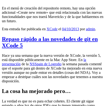
En el menú de creación del repositorio remoto, hay una opción
adicional «Create new remote» que está relacionada con las nuevas
funcionalidades que nos traerá Mavericks y de la que hablaremos en
un futuro.
Esta entrada fue publicada en
XCode
el
04/10/2013
por
admin
.
Repaso rápido a las novedades de git en
XCode 5
Hace ya una semana que la nueva versión de XCode, la versión 5,
está disponible públicamente en la Mac App Store. En
la
presentación
de la
NSSpain de Logroño
la semana pasada comenté
que el soporte para git dentro de XCode ha mejorado en esta nueva
versión aunque no pude entrar en detalles (cosas del NDA). Voy a
empezar a destripar cuáles son las novedades que tenemos a nuestra
disposición.
La cosa ha mejorado pero…
La verdad es que no es para echar cohetes. El cliente git sigue
estando a años luz de otros IDEs que lo tienen integrado como