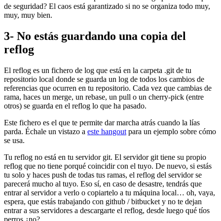
de seguridad? El caos está garantizado si no se organiza todo muy,
muy, muy bien.
3- No estás guardando una copia del
reflog
El reflog es un fichero de log que está en la carpeta .git de tu
repositorio local donde se guarda un log de todos los cambios de
referencias que ocurren en tu repositorio. Cada vez que cambias de
rama, haces un merge, un rebase, un pull o un cherry-pick (entre
otros) se guarda en el reflog lo que ha pasado.
Este fichero es el que te permite dar marcha atrás cuando la lías
parda. Échale un vistazo a
este hangout
para un ejemplo sobre cómo
se usa.
Tu reflog no está en tu servidor git. El servidor git tiene su propio
reflog que no tiene porqué coincidir con el tuyo. De nuevo, si estás
tu solo y haces push de todas tus ramas, el reflog del servidor se
parecerá mucho al tuyo. Eso sí, en caso de desastre, tendrás que
entrar al servidor a verlo o copiartelo a tu máquina local… oh, vaya,
espera, que estás trabajando con github / bitbucket y no te dejan
entrar a sus servidores a descargarte el reflog, desde luego qué tíos
perros ¿no?.