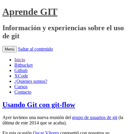
Aprende GIT
Información y experiencias sobre el uso
de git
Saltar al contenido
Menú
Inicio
Bitbucket
Github
XCode
¿Quienes somos?
Cursos
Contacto
Usando Git con git-flow
Ayer tuvimos una nueva reunión del
grupo de usuarios de git
(la
última de este 2014 que se acaba).
En esta ocasión
Oscar Vítores
compartió con nosotros su