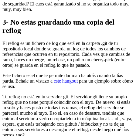
de seguridad? El caos está garantizado si no se organiza todo muy,
muy, muy bien.
3- No estás guardando una copia del
reflog
El reflog es un fichero de log que está en la carpeta .git de tu
repositorio local donde se guarda un log de todos los cambios de
referencias que ocurren en tu repositorio. Cada vez que cambias de
rama, haces un merge, un rebase, un pull o un cherry-pick (entre
otros) se guarda en el reflog lo que ha pasado.
Este fichero es el que te permite dar marcha atrás cuando la lías
parda. Échale un vistazo a
este hangout
para un ejemplo sobre cómo
se usa.
Tu reflog no está en tu servidor git. El servidor git tiene su propio
reflog que no tiene porqué coincidir con el tuyo. De nuevo, si estás
tu solo y haces push de todas tus ramas, el reflog del servidor se
parecerá mucho al tuyo. Eso sí, en caso de desastre, tendrás que
entrar al servidor a verlo o copiartelo a tu máquina local… oh, vaya,
espera, que estás trabajando con github / bitbucket y no te dejan
entrar a sus servidores a descargarte el reflog, desde luego qué tíos
perros ¿no?.