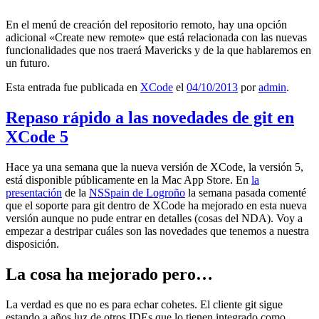
En el menú de creación del repositorio remoto, hay una opción
adicional «Create new remote» que está relacionada con las nuevas
funcionalidades que nos traerá Mavericks y de la que hablaremos en
un futuro.
Esta entrada fue publicada en
XCode
el
04/10/2013
por
admin
.
Repaso rápido a las novedades de git en
XCode 5
Hace ya una semana que la nueva versión de XCode, la versión 5,
está disponible públicamente en la Mac App Store. En
la
presentación
de la
NSSpain de Logroño
la semana pasada comenté
que el soporte para git dentro de XCode ha mejorado en esta nueva
versión aunque no pude entrar en detalles (cosas del NDA). Voy a
empezar a destripar cuáles son las novedades que tenemos a nuestra
disposición.
La cosa ha mejorado pero…
La verdad es que no es para echar cohetes. El cliente git sigue
estando a años luz de otros IDEs que lo tienen integrado como