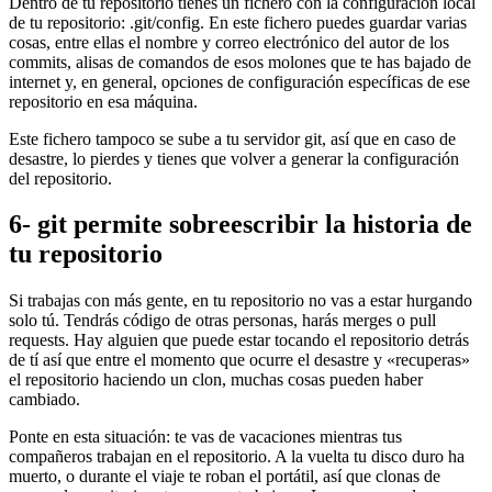
Dentro de tu repositorio tienes un fichero con la configuración local
de tu repositorio: .git/config. En este fichero puedes guardar varias
cosas, entre ellas el nombre y correo electrónico del autor de los
commits, alisas de comandos de esos molones que te has bajado de
internet y, en general, opciones de configuración específicas de ese
repositorio en esa máquina.
Este fichero tampoco se sube a tu servidor git, así que en caso de
desastre, lo pierdes y tienes que volver a generar la configuración
del repositorio.
6- git permite sobreescribir la historia de
tu repositorio
Si trabajas con más gente, en tu repositorio no vas a estar hurgando
solo tú. Tendrás código de otras personas, harás merges o pull
requests. Hay alguien que puede estar tocando el repositorio detrás
de tí así que entre el momento que ocurre el desastre y «recuperas»
el repositorio haciendo un clon, muchas cosas pueden haber
cambiado.
Ponte en esta situación: te vas de vacaciones mientras tus
compañeros trabajan en el repositorio. A la vuelta tu disco duro ha
muerto, o durante el viaje te roban el portátil, así que clonas de