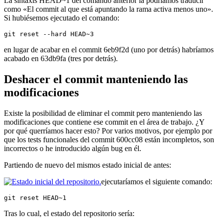
La sintaxis HEAD~1 del comando anterior la podríamos traducir
como «El commit al que está apuntando la rama activa menos uno».
Si hubiésemos ejecutado el comando:
git reset --hard HEAD~3
en lugar de acabar en el commit 6eb9f2d (uno por detrás) habríamos
acabado en 63db9fa (tres por detrás).
Deshacer el commit manteniendo las
modificaciones
Existe la posibilidad de eliminar el commit pero manteniendo las
modificaciones que contiene ese commit en el área de trabajo. ¿Y
por qué querríamos hacer esto? Por varios motivos, por ejemplo por
que los tests funcionales del commit 600cc08 están incompletos, son
incorrectos o he introducido algún bug en él.
Partiendo de nuevo del mismos estado inicial de antes:
ejecutaríamos el siguiente comando:
git reset HEAD~1
Tras lo cual, el estado del repositorio sería: