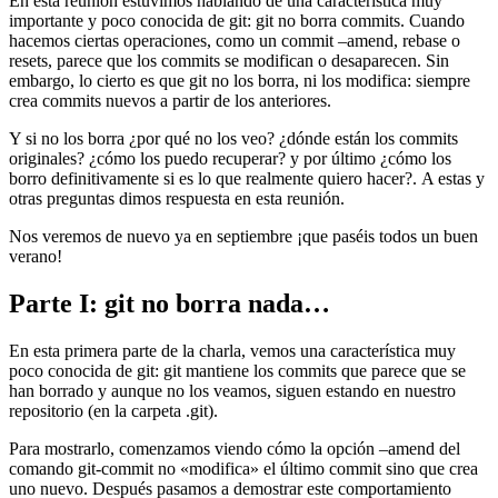
En esta reunión estuvimos hablando de una característica muy
importante y poco conocida de git: git no borra commits. Cuando
hacemos ciertas operaciones, como un commit –amend, rebase o
resets, parece que los commits se modifican o desaparecen. Sin
embargo, lo cierto es que git no los borra, ni los modifica: siempre
crea commits nuevos a partir de los anteriores.
Y si no los borra ¿por qué no los veo? ¿dónde están los commits
originales? ¿cómo los puedo recuperar? y por último ¿cómo los
borro definitivamente si es lo que realmente quiero hacer?. A estas y
otras preguntas dimos respuesta en esta reunión.
Nos veremos de nuevo ya en septiembre ¡que paséis todos un buen
verano!
Parte I: git no borra nada…
En esta primera parte de la charla, vemos una característica muy
poco conocida de git: git mantiene los commits que parece que se
han borrado y aunque no los veamos, siguen estando en nuestro
repositorio (en la carpeta .git).
Para mostrarlo, comenzamos viendo cómo la opción –amend del
comando git-commit no «modifica» el último commit sino que crea
uno nuevo. Después pasamos a demostrar este comportamiento