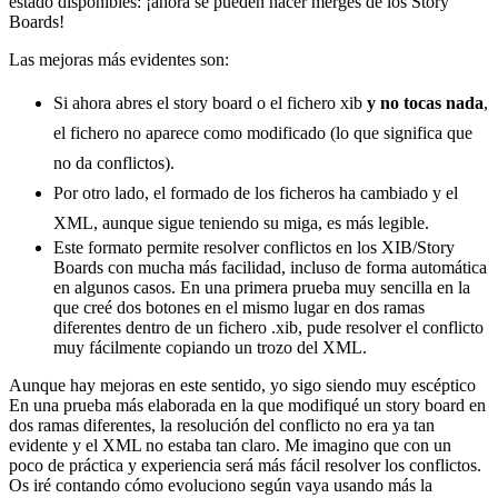
estado disponibles: ¡ahora se pueden hacer merges de los Story
Boards!
Las mejoras más evidentes son:
Si ahora abres el story board o el fichero xib
y no tocas nada
,
el fichero no aparece como modificado (lo que significa que
no da conflictos).
Por otro lado, el formado de los ficheros ha cambiado y el
XML, aunque sigue teniendo su miga, es más legible.
Este formato permite resolver conflictos en los XIB/Story
Boards con mucha más facilidad, incluso de forma automática
en algunos casos. En una primera prueba muy sencilla en la
que creé dos botones en el mismo lugar en dos ramas
diferentes dentro de un fichero .xib, pude resolver el conflicto
muy fácilmente copiando un trozo del XML.
Aunque hay mejoras en este sentido, yo sigo siendo muy escéptico
En una prueba más elaborada en la que modifiqué un story board en
dos ramas diferentes, la resolución del conflicto no era ya tan
evidente y el XML no estaba tan claro. Me imagino que con un
poco de práctica y experiencia será más fácil resolver los conflictos.
Os iré contando cómo evoluciono según vaya usando más la