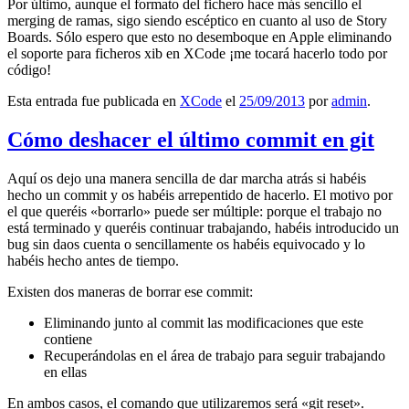
Por último, aunque el formato del fichero hace más sencillo el
merging de ramas, sigo siendo escéptico en cuanto al uso de Story
Boards. Sólo espero que esto no desemboque en Apple eliminando
el soporte para ficheros xib en XCode ¡me tocará hacerlo todo por
código!
Esta entrada fue publicada en
XCode
el
25/09/2013
por
admin
.
Cómo deshacer el último commit en git
Aquí os dejo una manera sencilla de dar marcha atrás si habéis
hecho un commit y os habéis arrepentido de hacerlo. El motivo por
el que queréis «borrarlo» puede ser múltiple: porque el trabajo no
está terminado y queréis continuar trabajando, habéis introducido un
bug sin daos cuenta o sencillamente os habéis equivocado y lo
habéis hecho antes de tiempo.
Existen dos maneras de borrar ese commit:
Eliminando junto al commit las modificaciones que este
contiene
Recuperándolas en el área de trabajo para seguir trabajando
en ellas
En ambos casos, el comando que utilizaremos será «git reset».