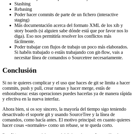
Stashing
Rebasing
Poder hacer commits de parte de un fichero (interactive
staging)
Más documentación acerca del formato XML de los xib y
story boards (si alguien sabe dónde está que por favor nos lo
diga). Eso nos permitiría resolver los conflictos más
fácilmente.
Poder trabajar con flujos de trabajo un poco más elaborados.
Si habéis trabajado o estáis trabajando con git-flow, vais a
necesitar línea de comandos o Sourcetree necesariamente.
Conclusión
Si no te quieres complicar y el uso que haces de git se limita a hacer
commits, push y pull, crear ramas y hacer merge, estás de
enhorabuena: estas operaciones puedes hacerlas ya de manera rápida
y efectiva en la nueva interfaz.
Ahora bien, si os soy sincero, la mayoría del tiempo sigo teniendo
desactivado el soporte git y usando SourceTree y la línea de
comandos, como hacía antes. El motivo principal: en cuanto quieres
hacer cosas «normales» como un rebase, se te queda corto.