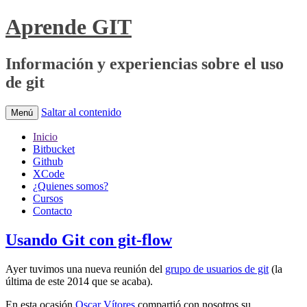
Aprende GIT
Información y experiencias sobre el uso
de git
Saltar al contenido
Menú
Inicio
Bitbucket
Github
XCode
¿Quienes somos?
Cursos
Contacto
Usando Git con git-flow
Ayer tuvimos una nueva reunión del
grupo de usuarios de git
(la
última de este 2014 que se acaba).
En esta ocasión
Oscar Vítores
compartió con nosotros su