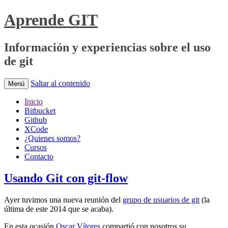
Aprende GIT
Información y experiencias sobre el uso
de git
Saltar al contenido
Menú
Inicio
Bitbucket
Github
XCode
¿Quienes somos?
Cursos
Contacto
Usando Git con git-flow
Ayer tuvimos una nueva reunión del
grupo de usuarios de git
(la
última de este 2014 que se acaba).
En esta ocasión
Oscar Vítores
compartió con nosotros su