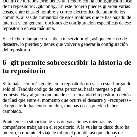
Dentro de tu repositorio tienes un fichero con la configuración local
de tu repositorio: .git/config. En este fichero puedes guardar varias
cosas, entre ellas el nombre y correo electrónico del autor de los
commits, alisas de comandos de esos molones que te has bajado de
internet y, en general, opciones de configuración específicas de ese
repositorio en esa máquina.
Este fichero tampoco se sube a tu servidor git, así que en caso de
desastre, lo pierdes y tienes que volver a generar la configuración
del repositorio.
6- git permite sobreescribir la historia de
tu repositorio
Si trabajas con más gente, en tu repositorio no vas a estar hurgando
solo tú. Tendrás código de otras personas, harás merges o pull
requests. Hay alguien que puede estar tocando el repositorio detrás
de tí así que entre el momento que ocurre el desastre y «recuperas»
el repositorio haciendo un clon, muchas cosas pueden haber
cambiado.
Ponte en esta situación: te vas de vacaciones mientras tus
compañeros trabajan en el repositorio. A la vuelta tu disco duro ha
muerto, o durante el viaje te roban el portátil, así que clonas de