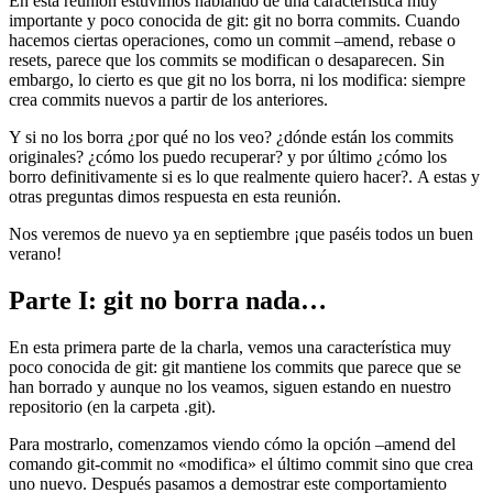
En esta reunión estuvimos hablando de una característica muy
importante y poco conocida de git: git no borra commits. Cuando
hacemos ciertas operaciones, como un commit –amend, rebase o
resets, parece que los commits se modifican o desaparecen. Sin
embargo, lo cierto es que git no los borra, ni los modifica: siempre
crea commits nuevos a partir de los anteriores.
Y si no los borra ¿por qué no los veo? ¿dónde están los commits
originales? ¿cómo los puedo recuperar? y por último ¿cómo los
borro definitivamente si es lo que realmente quiero hacer?. A estas y
otras preguntas dimos respuesta en esta reunión.
Nos veremos de nuevo ya en septiembre ¡que paséis todos un buen
verano!
Parte I: git no borra nada…
En esta primera parte de la charla, vemos una característica muy
poco conocida de git: git mantiene los commits que parece que se
han borrado y aunque no los veamos, siguen estando en nuestro
repositorio (en la carpeta .git).
Para mostrarlo, comenzamos viendo cómo la opción –amend del
comando git-commit no «modifica» el último commit sino que crea
uno nuevo. Después pasamos a demostrar este comportamiento