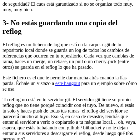
de seguridad? El caos está garantizado si no se organiza todo muy,
muy, muy bien.
3- No estás guardando una copia del
reflog
El reflog es un fichero de log que está en la carpeta .git de tu
repositorio local donde se guarda un log de todos los cambios de
referencias que ocurren en tu repositorio. Cada vez que cambias de
rama, haces un merge, un rebase, un pull o un cherry-pick (entre
otros) se guarda en el reflog lo que ha pasado.
Este fichero es el que te permite dar marcha atrás cuando la lías
parda. Échale un vistazo a
este hangout
para un ejemplo sobre cómo
se usa.
Tu reflog no está en tu servidor git. El servidor git tiene su propio
reflog que no tiene porqué coincidir con el tuyo. De nuevo, si estás
tu solo y haces push de todas tus ramas, el reflog del servidor se
parecerá mucho al tuyo. Eso sí, en caso de desastre, tendrás que
entrar al servidor a verlo o copiartelo a tu máquina local… oh, vaya,
espera, que estás trabajando con github / bitbucket y no te dejan
entrar a sus servidores a descargarte el reflog, desde luego qué tíos
perros ¿no?.