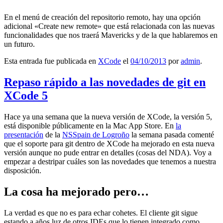
En el menú de creación del repositorio remoto, hay una opción
adicional «Create new remote» que está relacionada con las nuevas
funcionalidades que nos traerá Mavericks y de la que hablaremos en
un futuro.
Esta entrada fue publicada en
XCode
el
04/10/2013
por
admin
.
Repaso rápido a las novedades de git en
XCode 5
Hace ya una semana que la nueva versión de XCode, la versión 5,
está disponible públicamente en la Mac App Store. En
la
presentación
de la
NSSpain de Logroño
la semana pasada comenté
que el soporte para git dentro de XCode ha mejorado en esta nueva
versión aunque no pude entrar en detalles (cosas del NDA). Voy a
empezar a destripar cuáles son las novedades que tenemos a nuestra
disposición.
La cosa ha mejorado pero…
La verdad es que no es para echar cohetes. El cliente git sigue
estando a años luz de otros IDEs que lo tienen integrado como