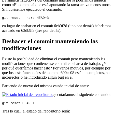
La sintaxis HEAD~1 del comando anterior la podríamos traducir
como «El commit al que está apuntando la rama activa menos uno».
Si hubiésemos ejecutado el comando:
git reset --hard HEAD~3
en lugar de acabar en el commit 6eb9f2d (uno por detrás) habríamos
acabado en 63db9fa (tres por detrás).
Deshacer el commit manteniendo las
modificaciones
Existe la posibilidad de eliminar el commit pero manteniendo las
modificaciones que contiene ese commit en el área de trabajo. ¿Y
por qué querríamos hacer esto? Por varios motivos, por ejemplo por
que los tests funcionales del commit 600cc08 están incompletos, son
incorrectos o he introducido algún bug en él.
Partiendo de nuevo del mismos estado inicial de antes:
ejecutaríamos el siguiente comando:
git reset HEAD~1
Tras lo cual, el estado del repositorio sería: