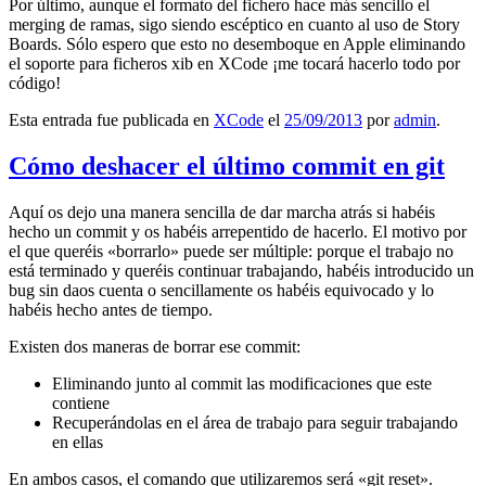
Por último, aunque el formato del fichero hace más sencillo el
merging de ramas, sigo siendo escéptico en cuanto al uso de Story
Boards. Sólo espero que esto no desemboque en Apple eliminando
el soporte para ficheros xib en XCode ¡me tocará hacerlo todo por
código!
Esta entrada fue publicada en
XCode
el
25/09/2013
por
admin
.
Cómo deshacer el último commit en git
Aquí os dejo una manera sencilla de dar marcha atrás si habéis
hecho un commit y os habéis arrepentido de hacerlo. El motivo por
el que queréis «borrarlo» puede ser múltiple: porque el trabajo no
está terminado y queréis continuar trabajando, habéis introducido un
bug sin daos cuenta o sencillamente os habéis equivocado y lo
habéis hecho antes de tiempo.
Existen dos maneras de borrar ese commit:
Eliminando junto al commit las modificaciones que este
contiene
Recuperándolas en el área de trabajo para seguir trabajando
en ellas
En ambos casos, el comando que utilizaremos será «git reset».