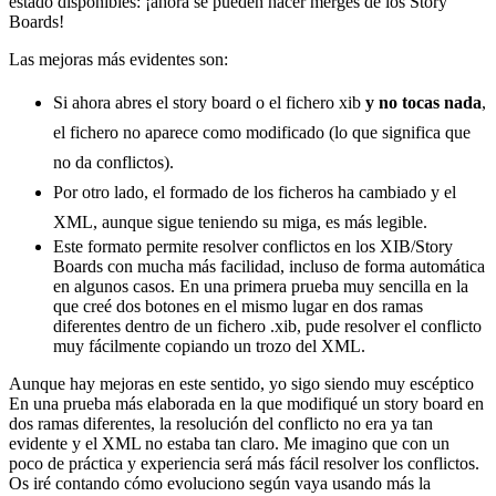
estado disponibles: ¡ahora se pueden hacer merges de los Story
Boards!
Las mejoras más evidentes son:
Si ahora abres el story board o el fichero xib
y no tocas nada
,
el fichero no aparece como modificado (lo que significa que
no da conflictos).
Por otro lado, el formado de los ficheros ha cambiado y el
XML, aunque sigue teniendo su miga, es más legible.
Este formato permite resolver conflictos en los XIB/Story
Boards con mucha más facilidad, incluso de forma automática
en algunos casos. En una primera prueba muy sencilla en la
que creé dos botones en el mismo lugar en dos ramas
diferentes dentro de un fichero .xib, pude resolver el conflicto
muy fácilmente copiando un trozo del XML.
Aunque hay mejoras en este sentido, yo sigo siendo muy escéptico
En una prueba más elaborada en la que modifiqué un story board en
dos ramas diferentes, la resolución del conflicto no era ya tan
evidente y el XML no estaba tan claro. Me imagino que con un
poco de práctica y experiencia será más fácil resolver los conflictos.
Os iré contando cómo evoluciono según vaya usando más la