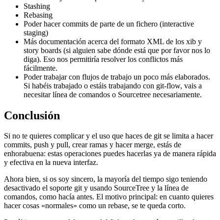
Stashing
Rebasing
Poder hacer commits de parte de un fichero (interactive
staging)
Más documentación acerca del formato XML de los xib y
story boards (si alguien sabe dónde está que por favor nos lo
diga). Eso nos permitiría resolver los conflictos más
fácilmente.
Poder trabajar con flujos de trabajo un poco más elaborados.
Si habéis trabajado o estáis trabajando con git-flow, vais a
necesitar línea de comandos o Sourcetree necesariamente.
Conclusión
Si no te quieres complicar y el uso que haces de git se limita a hacer
commits, push y pull, crear ramas y hacer merge, estás de
enhorabuena: estas operaciones puedes hacerlas ya de manera rápida
y efectiva en la nueva interfaz.
Ahora bien, si os soy sincero, la mayoría del tiempo sigo teniendo
desactivado el soporte git y usando SourceTree y la línea de
comandos, como hacía antes. El motivo principal: en cuanto quieres
hacer cosas «normales» como un rebase, se te queda corto.