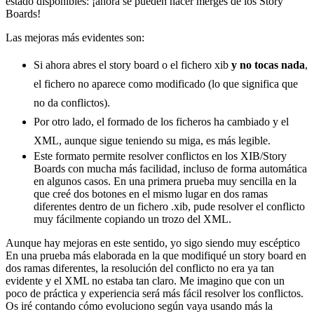
estado disponibles: ¡ahora se pueden hacer merges de los Story
Boards!
Las mejoras más evidentes son:
Si ahora abres el story board o el fichero xib
y no tocas nada
,
el fichero no aparece como modificado (lo que significa que
no da conflictos).
Por otro lado, el formado de los ficheros ha cambiado y el
XML, aunque sigue teniendo su miga, es más legible.
Este formato permite resolver conflictos en los XIB/Story
Boards con mucha más facilidad, incluso de forma automática
en algunos casos. En una primera prueba muy sencilla en la
que creé dos botones en el mismo lugar en dos ramas
diferentes dentro de un fichero .xib, pude resolver el conflicto
muy fácilmente copiando un trozo del XML.
Aunque hay mejoras en este sentido, yo sigo siendo muy escéptico
En una prueba más elaborada en la que modifiqué un story board en
dos ramas diferentes, la resolución del conflicto no era ya tan
evidente y el XML no estaba tan claro. Me imagino que con un
poco de práctica y experiencia será más fácil resolver los conflictos.
Os iré contando cómo evoluciono según vaya usando más la