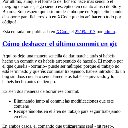
Por último, aunque el formato del fichero hace más sencillo el
merging de ramas, sigo siendo escéptico en cuanto al uso de Story
Boards. Sólo espero que esto no desemboque en Apple eliminando
el soporte para ficheros xib en XCode ¡me tocará hacerlo todo por
código!
Esta entrada fue publicada en
XCode
el
25/09/2013
por
admin
.
Cómo deshacer el último commit en git
Aquí os dejo una manera sencilla de dar marcha atrás si habéis
hecho un commit y os habéis arrepentido de hacerlo. El motivo por
el que queréis «borrarlo» puede ser múltiple: porque el trabajo no
está terminado y queréis continuar trabajando, habéis introducido un
bug sin daos cuenta o sencillamente os habéis equivocado y lo
habéis hecho antes de tiempo.
Existen dos maneras de borrar ese commit:
Eliminando junto al commit las modificaciones que este
contiene
Recuperándolas en el área de trabajo para seguir trabajando
en ellas
En ambos casos, el comando que utilizaremos será «git reset».