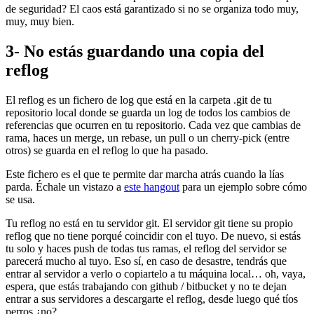
de seguridad? El caos está garantizado si no se organiza todo muy,
muy, muy bien.
3- No estás guardando una copia del
reflog
El reflog es un fichero de log que está en la carpeta .git de tu
repositorio local donde se guarda un log de todos los cambios de
referencias que ocurren en tu repositorio. Cada vez que cambias de
rama, haces un merge, un rebase, un pull o un cherry-pick (entre
otros) se guarda en el reflog lo que ha pasado.
Este fichero es el que te permite dar marcha atrás cuando la lías
parda. Échale un vistazo a
este hangout
para un ejemplo sobre cómo
se usa.
Tu reflog no está en tu servidor git. El servidor git tiene su propio
reflog que no tiene porqué coincidir con el tuyo. De nuevo, si estás
tu solo y haces push de todas tus ramas, el reflog del servidor se
parecerá mucho al tuyo. Eso sí, en caso de desastre, tendrás que
entrar al servidor a verlo o copiartelo a tu máquina local… oh, vaya,
espera, que estás trabajando con github / bitbucket y no te dejan
entrar a sus servidores a descargarte el reflog, desde luego qué tíos
perros ¿no?.