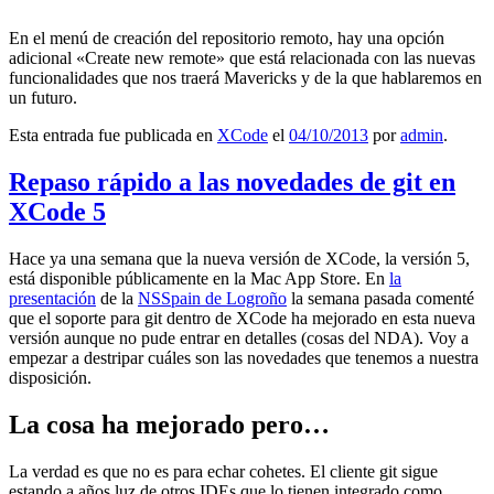
En el menú de creación del repositorio remoto, hay una opción
adicional «Create new remote» que está relacionada con las nuevas
funcionalidades que nos traerá Mavericks y de la que hablaremos en
un futuro.
Esta entrada fue publicada en
XCode
el
04/10/2013
por
admin
.
Repaso rápido a las novedades de git en
XCode 5
Hace ya una semana que la nueva versión de XCode, la versión 5,
está disponible públicamente en la Mac App Store. En
la
presentación
de la
NSSpain de Logroño
la semana pasada comenté
que el soporte para git dentro de XCode ha mejorado en esta nueva
versión aunque no pude entrar en detalles (cosas del NDA). Voy a
empezar a destripar cuáles son las novedades que tenemos a nuestra
disposición.
La cosa ha mejorado pero…
La verdad es que no es para echar cohetes. El cliente git sigue
estando a años luz de otros IDEs que lo tienen integrado como