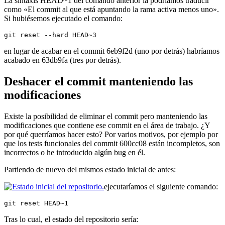
La sintaxis HEAD~1 del comando anterior la podríamos traducir
como «El commit al que está apuntando la rama activa menos uno».
Si hubiésemos ejecutado el comando:
git reset --hard HEAD~3
en lugar de acabar en el commit 6eb9f2d (uno por detrás) habríamos
acabado en 63db9fa (tres por detrás).
Deshacer el commit manteniendo las
modificaciones
Existe la posibilidad de eliminar el commit pero manteniendo las
modificaciones que contiene ese commit en el área de trabajo. ¿Y
por qué querríamos hacer esto? Por varios motivos, por ejemplo por
que los tests funcionales del commit 600cc08 están incompletos, son
incorrectos o he introducido algún bug en él.
Partiendo de nuevo del mismos estado inicial de antes:
ejecutaríamos el siguiente comando:
git reset HEAD~1
Tras lo cual, el estado del repositorio sería: