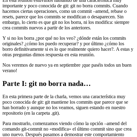
En esta reunión estuvimos hablando de una característica muy
importante y poco conocida de git: git no borra commits. Cuando
hacemos ciertas operaciones, como un commit –amend, rebase o
resets, parece que los commits se modifican o desaparecen. Sin
embargo, lo cierto es que git no los borra, ni los modifica: siempre
crea commits nuevos a partir de los anteriores.
Y si no los borra ¿por qué no los veo? ¿dónde están los commits
originales? ¿cómo los puedo recuperar? y por último ¿cómo los
borro definitivamente si es lo que realmente quiero hacer?. A estas y
otras preguntas dimos respuesta en esta reunión.
Nos veremos de nuevo ya en septiembre ¡que paséis todos un buen
verano!
Parte I: git no borra nada…
En esta primera parte de la charla, vemos una característica muy
poco conocida de git: git mantiene los commits que parece que se
han borrado y aunque no los veamos, siguen estando en nuestro
repositorio (en la carpeta .git).
Para mostrarlo, comenzamos viendo cómo la opción –amend del
comando git-commit no «modifica» el último commit sino que crea
uno nuevo. Después pasamos a demostrar este comportamiento