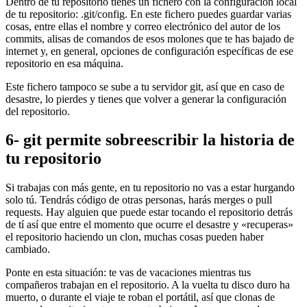
Dentro de tu repositorio tienes un fichero con la configuración local
de tu repositorio: .git/config. En este fichero puedes guardar varias
cosas, entre ellas el nombre y correo electrónico del autor de los
commits, alisas de comandos de esos molones que te has bajado de
internet y, en general, opciones de configuración específicas de ese
repositorio en esa máquina.
Este fichero tampoco se sube a tu servidor git, así que en caso de
desastre, lo pierdes y tienes que volver a generar la configuración
del repositorio.
6- git permite sobreescribir la historia de
tu repositorio
Si trabajas con más gente, en tu repositorio no vas a estar hurgando
solo tú. Tendrás código de otras personas, harás merges o pull
requests. Hay alguien que puede estar tocando el repositorio detrás
de tí así que entre el momento que ocurre el desastre y «recuperas»
el repositorio haciendo un clon, muchas cosas pueden haber
cambiado.
Ponte en esta situación: te vas de vacaciones mientras tus
compañeros trabajan en el repositorio. A la vuelta tu disco duro ha
muerto, o durante el viaje te roban el portátil, así que clonas de