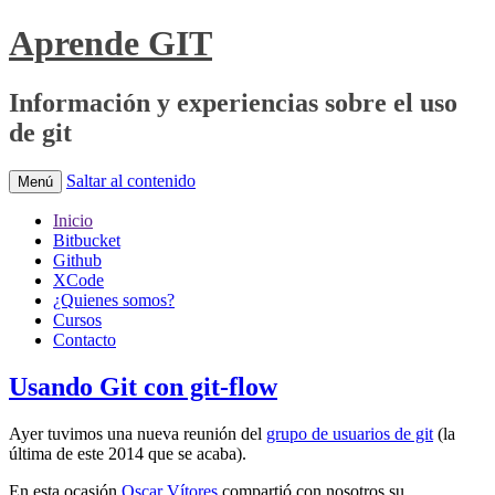
Aprende GIT
Información y experiencias sobre el uso
de git
Saltar al contenido
Menú
Inicio
Bitbucket
Github
XCode
¿Quienes somos?
Cursos
Contacto
Usando Git con git-flow
Ayer tuvimos una nueva reunión del
grupo de usuarios de git
(la
última de este 2014 que se acaba).
En esta ocasión
Oscar Vítores
compartió con nosotros su