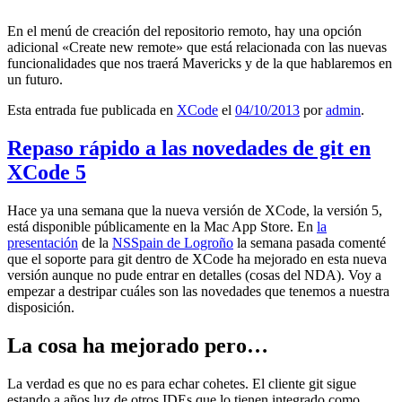
En el menú de creación del repositorio remoto, hay una opción
adicional «Create new remote» que está relacionada con las nuevas
funcionalidades que nos traerá Mavericks y de la que hablaremos en
un futuro.
Esta entrada fue publicada en
XCode
el
04/10/2013
por
admin
.
Repaso rápido a las novedades de git en
XCode 5
Hace ya una semana que la nueva versión de XCode, la versión 5,
está disponible públicamente en la Mac App Store. En
la
presentación
de la
NSSpain de Logroño
la semana pasada comenté
que el soporte para git dentro de XCode ha mejorado en esta nueva
versión aunque no pude entrar en detalles (cosas del NDA). Voy a
empezar a destripar cuáles son las novedades que tenemos a nuestra
disposición.
La cosa ha mejorado pero…
La verdad es que no es para echar cohetes. El cliente git sigue
estando a años luz de otros IDEs que lo tienen integrado como