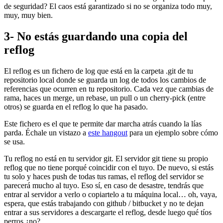
de seguridad? El caos está garantizado si no se organiza todo muy,
muy, muy bien.
3- No estás guardando una copia del
reflog
El reflog es un fichero de log que está en la carpeta .git de tu
repositorio local donde se guarda un log de todos los cambios de
referencias que ocurren en tu repositorio. Cada vez que cambias de
rama, haces un merge, un rebase, un pull o un cherry-pick (entre
otros) se guarda en el reflog lo que ha pasado.
Este fichero es el que te permite dar marcha atrás cuando la lías
parda. Échale un vistazo a
este hangout
para un ejemplo sobre cómo
se usa.
Tu reflog no está en tu servidor git. El servidor git tiene su propio
reflog que no tiene porqué coincidir con el tuyo. De nuevo, si estás
tu solo y haces push de todas tus ramas, el reflog del servidor se
parecerá mucho al tuyo. Eso sí, en caso de desastre, tendrás que
entrar al servidor a verlo o copiartelo a tu máquina local… oh, vaya,
espera, que estás trabajando con github / bitbucket y no te dejan
entrar a sus servidores a descargarte el reflog, desde luego qué tíos
perros ¿no?.