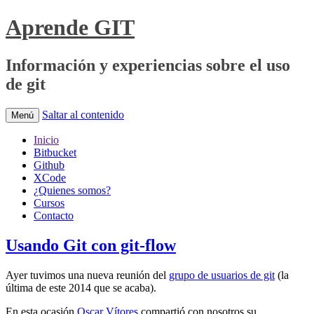
Aprende GIT
Información y experiencias sobre el uso
de git
Saltar al contenido
Menú
Inicio
Bitbucket
Github
XCode
¿Quienes somos?
Cursos
Contacto
Usando Git con git-flow
Ayer tuvimos una nueva reunión del
grupo de usuarios de git
(la
última de este 2014 que se acaba).
En esta ocasión
Oscar Vítores
compartió con nosotros su