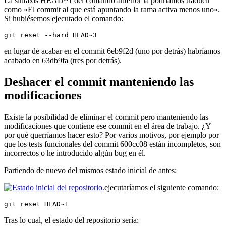
La sintaxis HEAD~1 del comando anterior la podríamos traducir
como «El commit al que está apuntando la rama activa menos uno».
Si hubiésemos ejecutado el comando:
git reset --hard HEAD~3
en lugar de acabar en el commit 6eb9f2d (uno por detrás) habríamos
acabado en 63db9fa (tres por detrás).
Deshacer el commit manteniendo las
modificaciones
Existe la posibilidad de eliminar el commit pero manteniendo las
modificaciones que contiene ese commit en el área de trabajo. ¿Y
por qué querríamos hacer esto? Por varios motivos, por ejemplo por
que los tests funcionales del commit 600cc08 están incompletos, son
incorrectos o he introducido algún bug en él.
Partiendo de nuevo del mismos estado inicial de antes:
ejecutaríamos el siguiente comando:
git reset HEAD~1
Tras lo cual, el estado del repositorio sería: