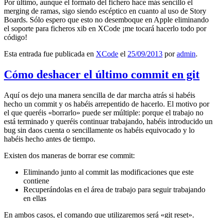
Por último, aunque el formato del fichero hace más sencillo el
merging de ramas, sigo siendo escéptico en cuanto al uso de Story
Boards. Sólo espero que esto no desemboque en Apple eliminando
el soporte para ficheros xib en XCode ¡me tocará hacerlo todo por
código!
Esta entrada fue publicada en
XCode
el
25/09/2013
por
admin
.
Cómo deshacer el último commit en git
Aquí os dejo una manera sencilla de dar marcha atrás si habéis
hecho un commit y os habéis arrepentido de hacerlo. El motivo por
el que queréis «borrarlo» puede ser múltiple: porque el trabajo no
está terminado y queréis continuar trabajando, habéis introducido un
bug sin daos cuenta o sencillamente os habéis equivocado y lo
habéis hecho antes de tiempo.
Existen dos maneras de borrar ese commit:
Eliminando junto al commit las modificaciones que este
contiene
Recuperándolas en el área de trabajo para seguir trabajando
en ellas
En ambos casos, el comando que utilizaremos será «git reset».