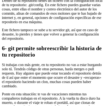
Dentro de tu repositorio tienes un fichero con la configuración local
de tu repositorio: .git/config. En este fichero puedes guardar varias
cosas, entre ellas el nombre y correo electrónico del autor de los
commits, alisas de comandos de esos molones que te has bajado de
internet y, en general, opciones de configuración específicas de ese
repositorio en esa máquina.
Este fichero tampoco se sube a tu servidor git, así que en caso de
desastre, lo pierdes y tienes que volver a generar la configuración
del repositorio.
6- git permite sobreescribir la historia de
tu repositorio
Si trabajas con más gente, en tu repositorio no vas a estar hurgando
solo tú. Tendrás código de otras personas, harás merges o pull
requests. Hay alguien que puede estar tocando el repositorio detrás
de tí así que entre el momento que ocurre el desastre y «recuperas»
el repositorio haciendo un clon, muchas cosas pueden haber
cambiado.
Ponte en esta situación: te vas de vacaciones mientras tus
compañeros trabajan en el repositorio. A la vuelta tu disco duro ha
muerto, o durante el viaje te roban el portátil, así que clonas de