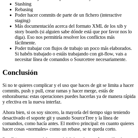
Stashing
Rebasing
Poder hacer commits de parte de un fichero (interactive
staging)
Más documentación acerca del formato XML de los xib y
story boards (si alguien sabe dónde está que por favor nos lo
diga). Eso nos permitiría resolver los conflictos más
fácilmente.
Poder trabajar con flujos de trabajo un poco más elaborados.
Si habéis trabajado o estáis trabajando con git-flow, vais a
necesitar línea de comandos o Sourcetree necesariamente.
Conclusión
Si no te quieres complicar y el uso que haces de git se limita a hacer
commits, push y pull, crear ramas y hacer merge, estás de
enhorabuena: estas operaciones puedes hacerlas ya de manera rápida
y efectiva en la nueva interfaz.
Ahora bien, si os soy sincero, la mayoría del tiempo sigo teniendo
desactivado el soporte git y usando SourceTree y la línea de
comandos, como hacía antes. El motivo principal: en cuanto quieres
hacer cosas «normales» como un rebase, se te queda corto.