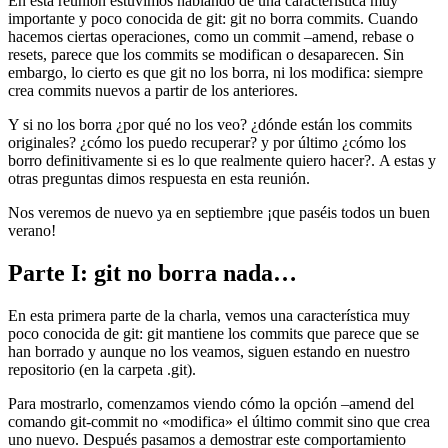
En esta reunión estuvimos hablando de una característica muy
importante y poco conocida de git: git no borra commits. Cuando
hacemos ciertas operaciones, como un commit –amend, rebase o
resets, parece que los commits se modifican o desaparecen. Sin
embargo, lo cierto es que git no los borra, ni los modifica: siempre
crea commits nuevos a partir de los anteriores.
Y si no los borra ¿por qué no los veo? ¿dónde están los commits
originales? ¿cómo los puedo recuperar? y por último ¿cómo los
borro definitivamente si es lo que realmente quiero hacer?. A estas y
otras preguntas dimos respuesta en esta reunión.
Nos veremos de nuevo ya en septiembre ¡que paséis todos un buen
verano!
Parte I: git no borra nada…
En esta primera parte de la charla, vemos una característica muy
poco conocida de git: git mantiene los commits que parece que se
han borrado y aunque no los veamos, siguen estando en nuestro
repositorio (en la carpeta .git).
Para mostrarlo, comenzamos viendo cómo la opción –amend del
comando git-commit no «modifica» el último commit sino que crea
uno nuevo. Después pasamos a demostrar este comportamiento