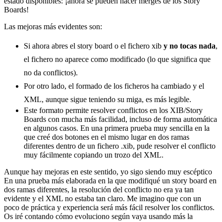
estado disponibles: ¡ahora se pueden hacer merges de los Story
Boards!
Las mejoras más evidentes son:
Si ahora abres el story board o el fichero xib
y no tocas nada
,
el fichero no aparece como modificado (lo que significa que
no da conflictos).
Por otro lado, el formado de los ficheros ha cambiado y el
XML, aunque sigue teniendo su miga, es más legible.
Este formato permite resolver conflictos en los XIB/Story
Boards con mucha más facilidad, incluso de forma automática
en algunos casos. En una primera prueba muy sencilla en la
que creé dos botones en el mismo lugar en dos ramas
diferentes dentro de un fichero .xib, pude resolver el conflicto
muy fácilmente copiando un trozo del XML.
Aunque hay mejoras en este sentido, yo sigo siendo muy escéptico
En una prueba más elaborada en la que modifiqué un story board en
dos ramas diferentes, la resolución del conflicto no era ya tan
evidente y el XML no estaba tan claro. Me imagino que con un
poco de práctica y experiencia será más fácil resolver los conflictos.
Os iré contando cómo evoluciono según vaya usando más la