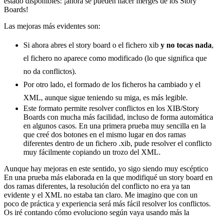
estado disponibles: ¡ahora se pueden hacer merges de los Story
Boards!
Las mejoras más evidentes son:
Si ahora abres el story board o el fichero xib
y no tocas nada
,
el fichero no aparece como modificado (lo que significa que
no da conflictos).
Por otro lado, el formado de los ficheros ha cambiado y el
XML, aunque sigue teniendo su miga, es más legible.
Este formato permite resolver conflictos en los XIB/Story
Boards con mucha más facilidad, incluso de forma automática
en algunos casos. En una primera prueba muy sencilla en la
que creé dos botones en el mismo lugar en dos ramas
diferentes dentro de un fichero .xib, pude resolver el conflicto
muy fácilmente copiando un trozo del XML.
Aunque hay mejoras en este sentido, yo sigo siendo muy escéptico
En una prueba más elaborada en la que modifiqué un story board en
dos ramas diferentes, la resolución del conflicto no era ya tan
evidente y el XML no estaba tan claro. Me imagino que con un
poco de práctica y experiencia será más fácil resolver los conflictos.
Os iré contando cómo evoluciono según vaya usando más la