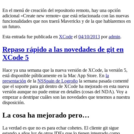
En el menú de creación del repositorio remoto, hay una opción
adicional «Create new remote» que está relacionada con las nuevas
funcionalidades que nos traerá Mavericks y de la que hablaremos en
un futuro.
Esta entrada fue publicada en
XCode
el
04/10/2013
por
admin
.
Repaso rápido a las novedades de git en
XCode 5
Hace ya una semana que la nueva versión de XCode, la versión 5,
está disponible públicamente en la Mac App Store. En
la
presentación
de la
NSSpain de Logroño
la semana pasada comenté
que el soporte para git dentro de XCode ha mejorado en esta nueva
versión aunque no pude entrar en detalles (cosas del NDA). Voy a
empezar a destripar cuáles son las novedades que tenemos a nuestra
disposición.
La cosa ha mejorado pero…
La verdad es que no es para echar cohetes. El cliente git sigue
estando a años luz de otros IDEs que lo tienen integrado como