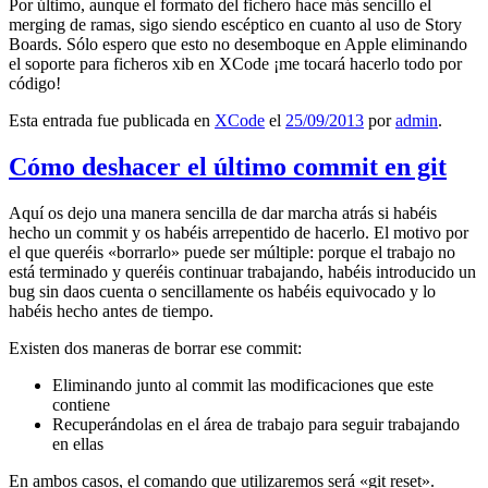
Por último, aunque el formato del fichero hace más sencillo el
merging de ramas, sigo siendo escéptico en cuanto al uso de Story
Boards. Sólo espero que esto no desemboque en Apple eliminando
el soporte para ficheros xib en XCode ¡me tocará hacerlo todo por
código!
Esta entrada fue publicada en
XCode
el
25/09/2013
por
admin
.
Cómo deshacer el último commit en git
Aquí os dejo una manera sencilla de dar marcha atrás si habéis
hecho un commit y os habéis arrepentido de hacerlo. El motivo por
el que queréis «borrarlo» puede ser múltiple: porque el trabajo no
está terminado y queréis continuar trabajando, habéis introducido un
bug sin daos cuenta o sencillamente os habéis equivocado y lo
habéis hecho antes de tiempo.
Existen dos maneras de borrar ese commit:
Eliminando junto al commit las modificaciones que este
contiene
Recuperándolas en el área de trabajo para seguir trabajando
en ellas
En ambos casos, el comando que utilizaremos será «git reset».