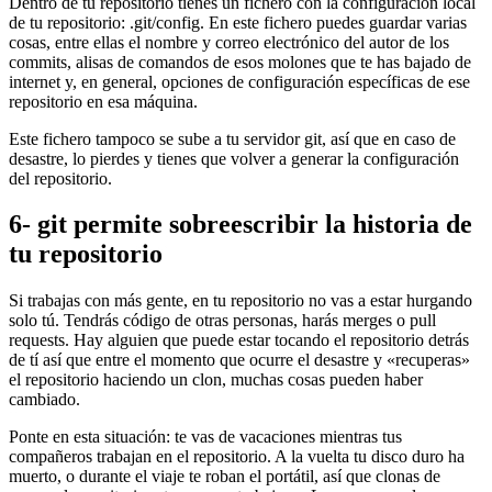
Dentro de tu repositorio tienes un fichero con la configuración local
de tu repositorio: .git/config. En este fichero puedes guardar varias
cosas, entre ellas el nombre y correo electrónico del autor de los
commits, alisas de comandos de esos molones que te has bajado de
internet y, en general, opciones de configuración específicas de ese
repositorio en esa máquina.
Este fichero tampoco se sube a tu servidor git, así que en caso de
desastre, lo pierdes y tienes que volver a generar la configuración
del repositorio.
6- git permite sobreescribir la historia de
tu repositorio
Si trabajas con más gente, en tu repositorio no vas a estar hurgando
solo tú. Tendrás código de otras personas, harás merges o pull
requests. Hay alguien que puede estar tocando el repositorio detrás
de tí así que entre el momento que ocurre el desastre y «recuperas»
el repositorio haciendo un clon, muchas cosas pueden haber
cambiado.
Ponte en esta situación: te vas de vacaciones mientras tus
compañeros trabajan en el repositorio. A la vuelta tu disco duro ha
muerto, o durante el viaje te roban el portátil, así que clonas de