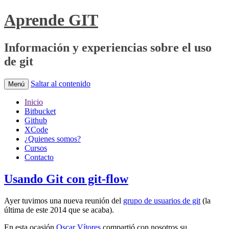
Aprende GIT
Información y experiencias sobre el uso
de git
Saltar al contenido
Menú
Inicio
Bitbucket
Github
XCode
¿Quienes somos?
Cursos
Contacto
Usando Git con git-flow
Ayer tuvimos una nueva reunión del
grupo de usuarios de git
(la
última de este 2014 que se acaba).
En esta ocasión
Oscar Vítores
compartió con nosotros su