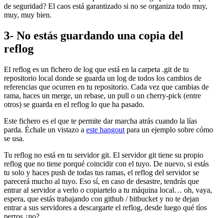
de seguridad? El caos está garantizado si no se organiza todo muy,
muy, muy bien.
3- No estás guardando una copia del
reflog
El reflog es un fichero de log que está en la carpeta .git de tu
repositorio local donde se guarda un log de todos los cambios de
referencias que ocurren en tu repositorio. Cada vez que cambias de
rama, haces un merge, un rebase, un pull o un cherry-pick (entre
otros) se guarda en el reflog lo que ha pasado.
Este fichero es el que te permite dar marcha atrás cuando la lías
parda. Échale un vistazo a
este hangout
para un ejemplo sobre cómo
se usa.
Tu reflog no está en tu servidor git. El servidor git tiene su propio
reflog que no tiene porqué coincidir con el tuyo. De nuevo, si estás
tu solo y haces push de todas tus ramas, el reflog del servidor se
parecerá mucho al tuyo. Eso sí, en caso de desastre, tendrás que
entrar al servidor a verlo o copiartelo a tu máquina local… oh, vaya,
espera, que estás trabajando con github / bitbucket y no te dejan
entrar a sus servidores a descargarte el reflog, desde luego qué tíos
perros ¿no?.