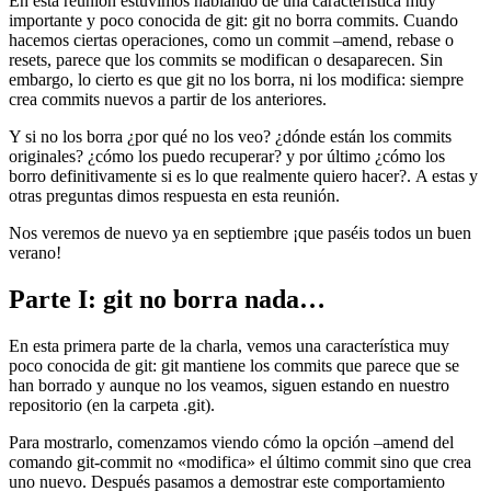
En esta reunión estuvimos hablando de una característica muy
importante y poco conocida de git: git no borra commits. Cuando
hacemos ciertas operaciones, como un commit –amend, rebase o
resets, parece que los commits se modifican o desaparecen. Sin
embargo, lo cierto es que git no los borra, ni los modifica: siempre
crea commits nuevos a partir de los anteriores.
Y si no los borra ¿por qué no los veo? ¿dónde están los commits
originales? ¿cómo los puedo recuperar? y por último ¿cómo los
borro definitivamente si es lo que realmente quiero hacer?. A estas y
otras preguntas dimos respuesta en esta reunión.
Nos veremos de nuevo ya en septiembre ¡que paséis todos un buen
verano!
Parte I: git no borra nada…
En esta primera parte de la charla, vemos una característica muy
poco conocida de git: git mantiene los commits que parece que se
han borrado y aunque no los veamos, siguen estando en nuestro
repositorio (en la carpeta .git).
Para mostrarlo, comenzamos viendo cómo la opción –amend del
comando git-commit no «modifica» el último commit sino que crea
uno nuevo. Después pasamos a demostrar este comportamiento