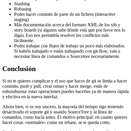
Stashing
Rebasing
Poder hacer commits de parte de un fichero (interactive
staging)
Más documentación acerca del formato XML de los xib y
story boards (si alguien sabe dónde está que por favor nos lo
diga). Eso nos permitiría resolver los conflictos más
fácilmente.
Poder trabajar con flujos de trabajo un poco más elaborados.
Si habéis trabajado o estáis trabajando con git-flow, vais a
necesitar línea de comandos o Sourcetree necesariamente.
Conclusión
Si no te quieres complicar y el uso que haces de git se limita a hacer
commits, push y pull, crear ramas y hacer merge, estás de
enhorabuena: estas operaciones puedes hacerlas ya de manera rápida
y efectiva en la nueva interfaz.
Ahora bien, si os soy sincero, la mayoría del tiempo sigo teniendo
desactivado el soporte git y usando SourceTree y la línea de
comandos, como hacía antes. El motivo principal: en cuanto quieres
hacer cosas «normales» como un rebase, se te queda corto.