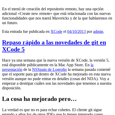
En el menú de creación del repositorio remoto, hay una opción
adicional «Create new remote» que está relacionada con las nuevas
funcionalidades que nos traerá Mavericks y de la que hablaremos en
un futuro.
Esta entrada fue publicada en
XCode
el
04/10/2013
por
admin
.
Repaso rápido a las novedades de git en
XCode 5
Hace ya una semana que la nueva versión de XCode, la versión 5,
está disponible públicamente en la Mac App Store. En
la
presentación
de la
NSSpain de Logroño
la semana pasada comenté
que el soporte para git dentro de XCode ha mejorado en esta nueva
versión aunque no pude entrar en detalles (cosas del NDA). Voy a
empezar a destripar cuáles son las novedades que tenemos a nuestra
disposición.
La cosa ha mejorado pero…
La verdad es que no es para echar cohetes. El cliente git sigue
estando a años luz de otros IDEs que lo tienen integrado como