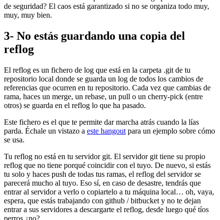
de seguridad? El caos está garantizado si no se organiza todo muy,
muy, muy bien.
3- No estás guardando una copia del
reflog
El reflog es un fichero de log que está en la carpeta .git de tu
repositorio local donde se guarda un log de todos los cambios de
referencias que ocurren en tu repositorio. Cada vez que cambias de
rama, haces un merge, un rebase, un pull o un cherry-pick (entre
otros) se guarda en el reflog lo que ha pasado.
Este fichero es el que te permite dar marcha atrás cuando la lías
parda. Échale un vistazo a
este hangout
para un ejemplo sobre cómo
se usa.
Tu reflog no está en tu servidor git. El servidor git tiene su propio
reflog que no tiene porqué coincidir con el tuyo. De nuevo, si estás
tu solo y haces push de todas tus ramas, el reflog del servidor se
parecerá mucho al tuyo. Eso sí, en caso de desastre, tendrás que
entrar al servidor a verlo o copiartelo a tu máquina local… oh, vaya,
espera, que estás trabajando con github / bitbucket y no te dejan
entrar a sus servidores a descargarte el reflog, desde luego qué tíos
perros ¿no?.