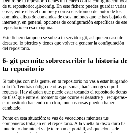
Dentro de tu repositorio tienes un fichero con la configuración local
de tu repositorio: .git/config. En este fichero puedes guardar varias
cosas, entre ellas el nombre y correo electrónico del autor de los
commits, alisas de comandos de esos molones que te has bajado de
internet y, en general, opciones de configuración específicas de ese
repositorio en esa máquina.
Este fichero tampoco se sube a tu servidor git, así que en caso de
desastre, lo pierdes y tienes que volver a generar la configuración
del repositorio.
6- git permite sobreescribir la historia de
tu repositorio
Si trabajas con más gente, en tu repositorio no vas a estar hurgando
solo tú. Tendrás código de otras personas, harás merges o pull
requests. Hay alguien que puede estar tocando el repositorio detrás
de tí así que entre el momento que ocurre el desastre y «recuperas»
el repositorio haciendo un clon, muchas cosas pueden haber
cambiado.
Ponte en esta situación: te vas de vacaciones mientras tus
compañeros trabajan en el repositorio. A la vuelta tu disco duro ha
muerto, o durante el viaje te roban el portátil, así que clonas de