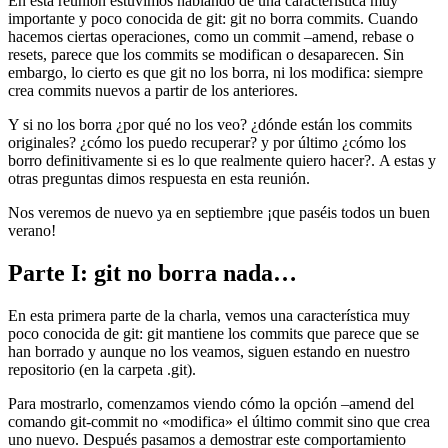
En esta reunión estuvimos hablando de una característica muy
importante y poco conocida de git: git no borra commits. Cuando
hacemos ciertas operaciones, como un commit –amend, rebase o
resets, parece que los commits se modifican o desaparecen. Sin
embargo, lo cierto es que git no los borra, ni los modifica: siempre
crea commits nuevos a partir de los anteriores.
Y si no los borra ¿por qué no los veo? ¿dónde están los commits
originales? ¿cómo los puedo recuperar? y por último ¿cómo los
borro definitivamente si es lo que realmente quiero hacer?. A estas y
otras preguntas dimos respuesta en esta reunión.
Nos veremos de nuevo ya en septiembre ¡que paséis todos un buen
verano!
Parte I: git no borra nada…
En esta primera parte de la charla, vemos una característica muy
poco conocida de git: git mantiene los commits que parece que se
han borrado y aunque no los veamos, siguen estando en nuestro
repositorio (en la carpeta .git).
Para mostrarlo, comenzamos viendo cómo la opción –amend del
comando git-commit no «modifica» el último commit sino que crea
uno nuevo. Después pasamos a demostrar este comportamiento