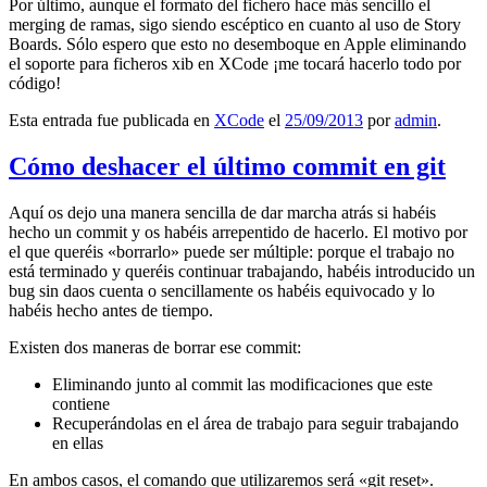
Por último, aunque el formato del fichero hace más sencillo el
merging de ramas, sigo siendo escéptico en cuanto al uso de Story
Boards. Sólo espero que esto no desemboque en Apple eliminando
el soporte para ficheros xib en XCode ¡me tocará hacerlo todo por
código!
Esta entrada fue publicada en
XCode
el
25/09/2013
por
admin
.
Cómo deshacer el último commit en git
Aquí os dejo una manera sencilla de dar marcha atrás si habéis
hecho un commit y os habéis arrepentido de hacerlo. El motivo por
el que queréis «borrarlo» puede ser múltiple: porque el trabajo no
está terminado y queréis continuar trabajando, habéis introducido un
bug sin daos cuenta o sencillamente os habéis equivocado y lo
habéis hecho antes de tiempo.
Existen dos maneras de borrar ese commit:
Eliminando junto al commit las modificaciones que este
contiene
Recuperándolas en el área de trabajo para seguir trabajando
en ellas
En ambos casos, el comando que utilizaremos será «git reset».