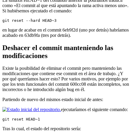
La sintaxis HEAD~1 del comando anterior la podríamos traducir
como «El commit al que está apuntando la rama activa menos uno».
Si hubiésemos ejecutado el comando:
git reset --hard HEAD~3
en lugar de acabar en el commit 6eb9f2d (uno por detrás) habríamos
acabado en 63db9fa (tres por detrás).
Deshacer el commit manteniendo las
modificaciones
Existe la posibilidad de eliminar el commit pero manteniendo las
modificaciones que contiene ese commit en el área de trabajo. ¿Y
por qué querríamos hacer esto? Por varios motivos, por ejemplo por
que los tests funcionales del commit 600cc08 están incompletos, son
incorrectos o he introducido algún bug en él.
Partiendo de nuevo del mismos estado inicial de antes:
ejecutaríamos el siguiente comando:
git reset HEAD~1
Tras lo cual, el estado del repositorio sería: