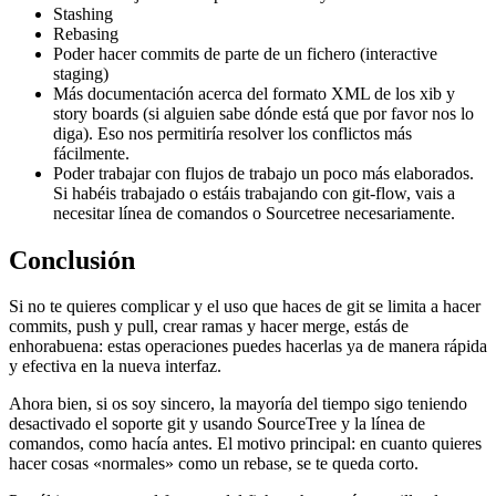
Stashing
Rebasing
Poder hacer commits de parte de un fichero (interactive
staging)
Más documentación acerca del formato XML de los xib y
story boards (si alguien sabe dónde está que por favor nos lo
diga). Eso nos permitiría resolver los conflictos más
fácilmente.
Poder trabajar con flujos de trabajo un poco más elaborados.
Si habéis trabajado o estáis trabajando con git-flow, vais a
necesitar línea de comandos o Sourcetree necesariamente.
Conclusión
Si no te quieres complicar y el uso que haces de git se limita a hacer
commits, push y pull, crear ramas y hacer merge, estás de
enhorabuena: estas operaciones puedes hacerlas ya de manera rápida
y efectiva en la nueva interfaz.
Ahora bien, si os soy sincero, la mayoría del tiempo sigo teniendo
desactivado el soporte git y usando SourceTree y la línea de
comandos, como hacía antes. El motivo principal: en cuanto quieres
hacer cosas «normales» como un rebase, se te queda corto.