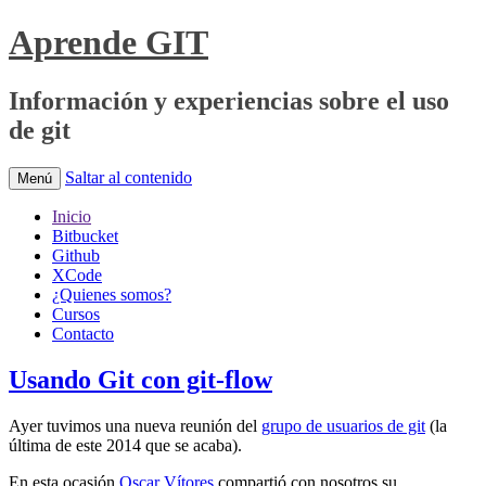
Aprende GIT
Información y experiencias sobre el uso
de git
Saltar al contenido
Menú
Inicio
Bitbucket
Github
XCode
¿Quienes somos?
Cursos
Contacto
Usando Git con git-flow
Ayer tuvimos una nueva reunión del
grupo de usuarios de git
(la
última de este 2014 que se acaba).
En esta ocasión
Oscar Vítores
compartió con nosotros su