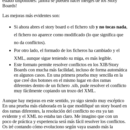
estado disponibles: ¡ahora se pueden hacer merges de los Story
Boards!
Las mejoras más evidentes son:
Si ahora abres el story board o el fichero xib
y no tocas nada
,
el fichero no aparece como modificado (lo que significa que
no da conflictos).
Por otro lado, el formado de los ficheros ha cambiado y el
XML, aunque sigue teniendo su miga, es más legible.
Este formato permite resolver conflictos en los XIB/Story
Boards con mucha más facilidad, incluso de forma automática
en algunos casos. En una primera prueba muy sencilla en la
que creé dos botones en el mismo lugar en dos ramas
diferentes dentro de un fichero .xib, pude resolver el conflicto
muy fácilmente copiando un trozo del XML.
Aunque hay mejoras en este sentido, yo sigo siendo muy escéptico
En una prueba más elaborada en la que modifiqué un story board en
dos ramas diferentes, la resolución del conflicto no era ya tan
evidente y el XML no estaba tan claro. Me imagino que con un
poco de práctica y experiencia será más fácil resolver los conflictos.
Os iré contando cómo evoluciono según vaya usando más la