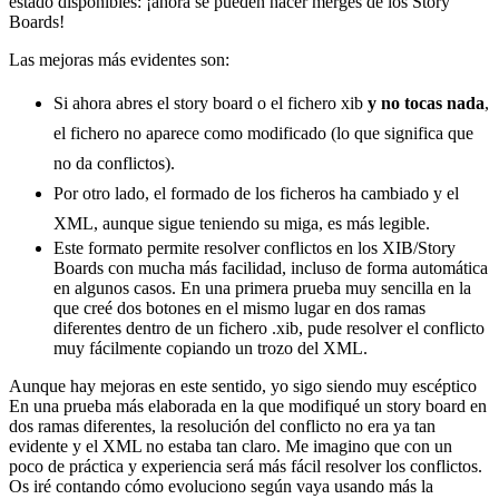
estado disponibles: ¡ahora se pueden hacer merges de los Story
Boards!
Las mejoras más evidentes son:
Si ahora abres el story board o el fichero xib
y no tocas nada
,
el fichero no aparece como modificado (lo que significa que
no da conflictos).
Por otro lado, el formado de los ficheros ha cambiado y el
XML, aunque sigue teniendo su miga, es más legible.
Este formato permite resolver conflictos en los XIB/Story
Boards con mucha más facilidad, incluso de forma automática
en algunos casos. En una primera prueba muy sencilla en la
que creé dos botones en el mismo lugar en dos ramas
diferentes dentro de un fichero .xib, pude resolver el conflicto
muy fácilmente copiando un trozo del XML.
Aunque hay mejoras en este sentido, yo sigo siendo muy escéptico
En una prueba más elaborada en la que modifiqué un story board en
dos ramas diferentes, la resolución del conflicto no era ya tan
evidente y el XML no estaba tan claro. Me imagino que con un
poco de práctica y experiencia será más fácil resolver los conflictos.
Os iré contando cómo evoluciono según vaya usando más la