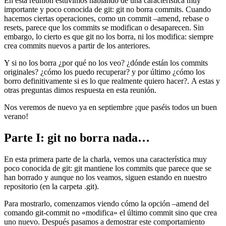
En esta reunión estuvimos hablando de una característica muy
importante y poco conocida de git: git no borra commits. Cuando
hacemos ciertas operaciones, como un commit –amend, rebase o
resets, parece que los commits se modifican o desaparecen. Sin
embargo, lo cierto es que git no los borra, ni los modifica: siempre
crea commits nuevos a partir de los anteriores.
Y si no los borra ¿por qué no los veo? ¿dónde están los commits
originales? ¿cómo los puedo recuperar? y por último ¿cómo los
borro definitivamente si es lo que realmente quiero hacer?. A estas y
otras preguntas dimos respuesta en esta reunión.
Nos veremos de nuevo ya en septiembre ¡que paséis todos un buen
verano!
Parte I: git no borra nada…
En esta primera parte de la charla, vemos una característica muy
poco conocida de git: git mantiene los commits que parece que se
han borrado y aunque no los veamos, siguen estando en nuestro
repositorio (en la carpeta .git).
Para mostrarlo, comenzamos viendo cómo la opción –amend del
comando git-commit no «modifica» el último commit sino que crea
uno nuevo. Después pasamos a demostrar este comportamiento