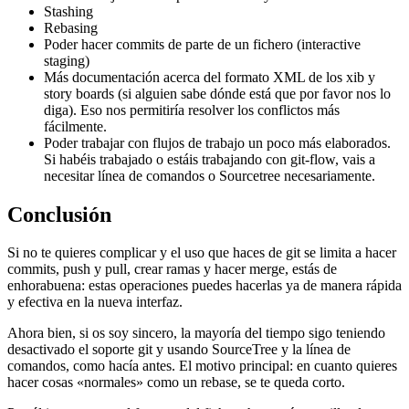
Stashing
Rebasing
Poder hacer commits de parte de un fichero (interactive
staging)
Más documentación acerca del formato XML de los xib y
story boards (si alguien sabe dónde está que por favor nos lo
diga). Eso nos permitiría resolver los conflictos más
fácilmente.
Poder trabajar con flujos de trabajo un poco más elaborados.
Si habéis trabajado o estáis trabajando con git-flow, vais a
necesitar línea de comandos o Sourcetree necesariamente.
Conclusión
Si no te quieres complicar y el uso que haces de git se limita a hacer
commits, push y pull, crear ramas y hacer merge, estás de
enhorabuena: estas operaciones puedes hacerlas ya de manera rápida
y efectiva en la nueva interfaz.
Ahora bien, si os soy sincero, la mayoría del tiempo sigo teniendo
desactivado el soporte git y usando SourceTree y la línea de
comandos, como hacía antes. El motivo principal: en cuanto quieres
hacer cosas «normales» como un rebase, se te queda corto.