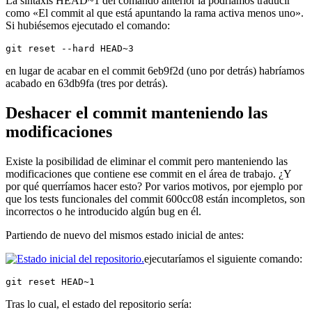
La sintaxis HEAD~1 del comando anterior la podríamos traducir
como «El commit al que está apuntando la rama activa menos uno».
Si hubiésemos ejecutado el comando:
git reset --hard HEAD~3
en lugar de acabar en el commit 6eb9f2d (uno por detrás) habríamos
acabado en 63db9fa (tres por detrás).
Deshacer el commit manteniendo las
modificaciones
Existe la posibilidad de eliminar el commit pero manteniendo las
modificaciones que contiene ese commit en el área de trabajo. ¿Y
por qué querríamos hacer esto? Por varios motivos, por ejemplo por
que los tests funcionales del commit 600cc08 están incompletos, son
incorrectos o he introducido algún bug en él.
Partiendo de nuevo del mismos estado inicial de antes:
ejecutaríamos el siguiente comando:
git reset HEAD~1
Tras lo cual, el estado del repositorio sería: