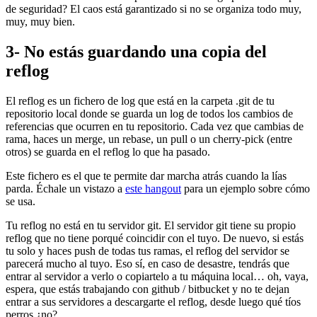
de seguridad? El caos está garantizado si no se organiza todo muy,
muy, muy bien.
3- No estás guardando una copia del
reflog
El reflog es un fichero de log que está en la carpeta .git de tu
repositorio local donde se guarda un log de todos los cambios de
referencias que ocurren en tu repositorio. Cada vez que cambias de
rama, haces un merge, un rebase, un pull o un cherry-pick (entre
otros) se guarda en el reflog lo que ha pasado.
Este fichero es el que te permite dar marcha atrás cuando la lías
parda. Échale un vistazo a
este hangout
para un ejemplo sobre cómo
se usa.
Tu reflog no está en tu servidor git. El servidor git tiene su propio
reflog que no tiene porqué coincidir con el tuyo. De nuevo, si estás
tu solo y haces push de todas tus ramas, el reflog del servidor se
parecerá mucho al tuyo. Eso sí, en caso de desastre, tendrás que
entrar al servidor a verlo o copiartelo a tu máquina local… oh, vaya,
espera, que estás trabajando con github / bitbucket y no te dejan
entrar a sus servidores a descargarte el reflog, desde luego qué tíos
perros ¿no?.