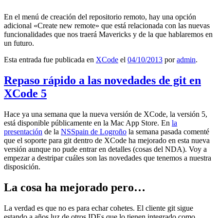
En el menú de creación del repositorio remoto, hay una opción
adicional «Create new remote» que está relacionada con las nuevas
funcionalidades que nos traerá Mavericks y de la que hablaremos en
un futuro.
Esta entrada fue publicada en
XCode
el
04/10/2013
por
admin
.
Repaso rápido a las novedades de git en
XCode 5
Hace ya una semana que la nueva versión de XCode, la versión 5,
está disponible públicamente en la Mac App Store. En
la
presentación
de la
NSSpain de Logroño
la semana pasada comenté
que el soporte para git dentro de XCode ha mejorado en esta nueva
versión aunque no pude entrar en detalles (cosas del NDA). Voy a
empezar a destripar cuáles son las novedades que tenemos a nuestra
disposición.
La cosa ha mejorado pero…
La verdad es que no es para echar cohetes. El cliente git sigue
estando a años luz de otros IDEs que lo tienen integrado como