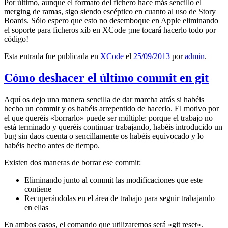
Por último, aunque el formato del fichero hace más sencillo el
merging de ramas, sigo siendo escéptico en cuanto al uso de Story
Boards. Sólo espero que esto no desemboque en Apple eliminando
el soporte para ficheros xib en XCode ¡me tocará hacerlo todo por
código!
Esta entrada fue publicada en
XCode
el
25/09/2013
por
admin
.
Cómo deshacer el último commit en git
Aquí os dejo una manera sencilla de dar marcha atrás si habéis
hecho un commit y os habéis arrepentido de hacerlo. El motivo por
el que queréis «borrarlo» puede ser múltiple: porque el trabajo no
está terminado y queréis continuar trabajando, habéis introducido un
bug sin daos cuenta o sencillamente os habéis equivocado y lo
habéis hecho antes de tiempo.
Existen dos maneras de borrar ese commit:
Eliminando junto al commit las modificaciones que este
contiene
Recuperándolas en el área de trabajo para seguir trabajando
en ellas
En ambos casos, el comando que utilizaremos será «git reset».