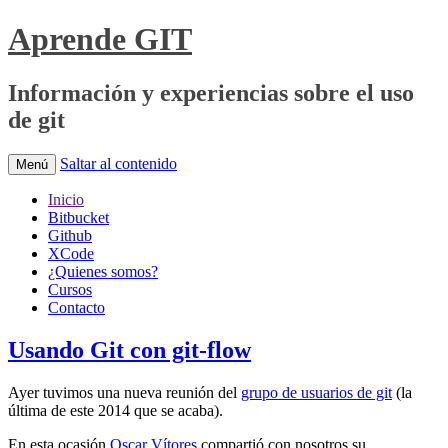
Aprende GIT
Información y experiencias sobre el uso
de git
Saltar al contenido
Menú
Inicio
Bitbucket
Github
XCode
¿Quienes somos?
Cursos
Contacto
Usando Git con git-flow
Ayer tuvimos una nueva reunión del
grupo de usuarios de git
(la
última de este 2014 que se acaba).
En esta ocasión
Oscar Vítores
compartió con nosotros su