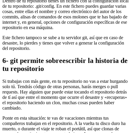
Dentro de tu repositorio tienes un fichero con la configuración local
de tu repositorio: .git/config. En este fichero puedes guardar varias
cosas, entre ellas el nombre y correo electrónico del autor de los
commits, alisas de comandos de esos molones que te has bajado de
internet y, en general, opciones de configuración específicas de ese
repositorio en esa máquina.
Este fichero tampoco se sube a tu servidor git, así que en caso de
desastre, lo pierdes y tienes que volver a generar la configuración
del repositorio.
6- git permite sobreescribir la historia de
tu repositorio
Si trabajas con más gente, en tu repositorio no vas a estar hurgando
solo tú. Tendrás código de otras personas, harás merges o pull
requests. Hay alguien que puede estar tocando el repositorio detrás
de tí así que entre el momento que ocurre el desastre y «recuperas»
el repositorio haciendo un clon, muchas cosas pueden haber
cambiado.
Ponte en esta situación: te vas de vacaciones mientras tus
compañeros trabajan en el repositorio. A la vuelta tu disco duro ha
muerto, o durante el viaje te roban el portátil, así que clonas de