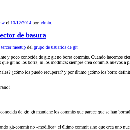
low
el
10/12/2014
por
admin
.
lector de basura
l
tercer meetup
del
grupo de usuarios de git
.
ante y poco conocida de git: git no borra commits. Cuando hacemos cie
que git no los borra, ni los modifica: siempre crea commits nuevos a par
nales? ¿cómo los puedo recuperar? y por último ¿cómo los borro definiti
erano!
 conocida de git: git mantiene los commits que parece que se han borra
ndo git-commit no «modifica» el último commit sino que crea uno nu