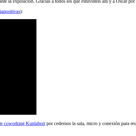
 la exposición. Gracias a todos los que estuvisteis allí y a Oscar por 
iapositivas
):
de coworking Kunlabori
por cedernos la sala, micro y conexión para reu