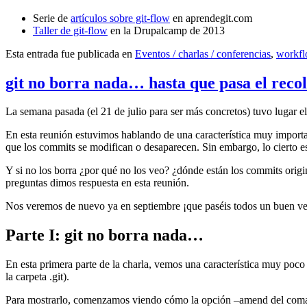
Serie de
artículos sobre git-flow
en aprendegit.com
Taller de git-flow
en la Drupalcamp de 2013
Esta entrada fue publicada en
Eventos / charlas / conferencias
,
workf
git no borra nada… hasta que pasa el reco
La semana pasada (el 21 de julio para ser más concretos) tuvo lugar e
En esta reunión estuvimos hablando de una característica muy import
que los commits se modifican o desaparecen. Sin embargo, lo cierto es 
Y si no los borra ¿por qué no los veo? ¿dónde están los commits origi
preguntas dimos respuesta en esta reunión.
Nos veremos de nuevo ya en septiembre ¡que paséis todos un buen v
Parte I: git no borra nada…
En esta primera parte de la charla, vemos una característica muy poco
la carpeta .git).
Para mostrarlo, comenzamos viendo cómo la opción –amend del coma