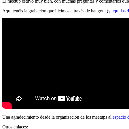
El meetup estuvo muy bien, con muchas preguntas y comentarios durante
Aquí tenéis la grabación que hicimos a través de hangout (
y aquí las d
Una agradecimiento desde la organización de los meetups al
espacio 
Otros enlaces: