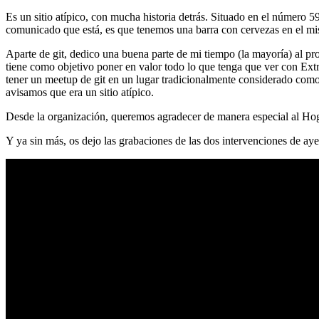
Es un sitio atípico, con mucha historia detrás. Situado en el número 5
comunicado que está, es que tenemos una barra con cervezas en el mi
Aparte de git, dedico una buena parte de mi tiempo (la mayoría) al
tiene como objetivo poner en valor todo lo que tenga que ver con Ex
tener un meetup de git en un lugar tradicionalmente considerado como 
avisamos que era un sitio atípico.
Desde la organización, queremos agradecer de manera especial al Hog
Y ya sin más, os dejo las grabaciones de las dos intervenciones de aye