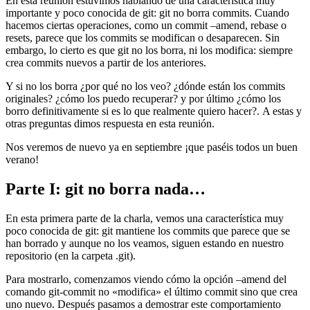
En esta reunión estuvimos hablando de una característica muy
importante y poco conocida de git: git no borra commits. Cuando
hacemos ciertas operaciones, como un commit –amend, rebase o
resets, parece que los commits se modifican o desaparecen. Sin
embargo, lo cierto es que git no los borra, ni los modifica: siempre
crea commits nuevos a partir de los anteriores.
Y si no los borra ¿por qué no los veo? ¿dónde están los commits
originales? ¿cómo los puedo recuperar? y por último ¿cómo los
borro definitivamente si es lo que realmente quiero hacer?. A estas y
otras preguntas dimos respuesta en esta reunión.
Nos veremos de nuevo ya en septiembre ¡que paséis todos un buen
verano!
Parte I: git no borra nada…
En esta primera parte de la charla, vemos una característica muy
poco conocida de git: git mantiene los commits que parece que se
han borrado y aunque no los veamos, siguen estando en nuestro
repositorio (en la carpeta .git).
Para mostrarlo, comenzamos viendo cómo la opción –amend del
comando git-commit no «modifica» el último commit sino que crea
uno nuevo. Después pasamos a demostrar este comportamiento