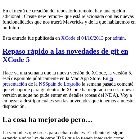
En el menú de creación del repositorio remoto, hay una opción
adicional «Create new remote» que está relacionada con las nuevas
funcionalidades que nos traerá Mavericks y de la que hablaremos en
un futuro.
Esta entrada fue publicada en
XCode
el
04/10/2013
por
admin
.
Repaso rápido a las novedades de git en
XCode 5
Hace ya una semana que la nueva versión de XCode, la versión 5,
está disponible públicamente en la Mac App Store. En
la
presentación
de la
NSSpain de Logroño
la semana pasada comenté
que el soporte para git dentro de XCode ha mejorado en esta nueva
versión aunque no pude entrar en detalles (cosas del NDA). Voy a
empezar a destripar cuáles son las novedades que tenemos a nuestra
disposición.
La cosa ha mejorado pero…
La verdad es que no es para echar cohetes. El cliente git sigue
estando a años luz de otros IDEs que lo tienen integrado como