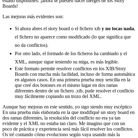
estado disponibles: ¡ahora se pueden hacer merges de los Story
Boards!
Las mejoras más evidentes son:
Si ahora abres el story board o el fichero xib
y no tocas nada
,
el fichero no aparece como modificado (lo que significa que
no da conflictos).
Por otro lado, el formado de los ficheros ha cambiado y el
XML, aunque sigue teniendo su miga, es más legible.
Este formato permite resolver conflictos en los XIB/Story
Boards con mucha más facilidad, incluso de forma automática
en algunos casos. En una primera prueba muy sencilla en la
que creé dos botones en el mismo lugar en dos ramas
diferentes dentro de un fichero .xib, pude resolver el conflicto
muy fácilmente copiando un trozo del XML.
Aunque hay mejoras en este sentido, yo sigo siendo muy escéptico
En una prueba más elaborada en la que modifiqué un story board en
dos ramas diferentes, la resolución del conflicto no era ya tan
evidente y el XML no estaba tan claro. Me imagino que con un
poco de práctica y experiencia será más fácil resolver los conflictos.
Os iré contando cómo evoluciono según vaya usando más la