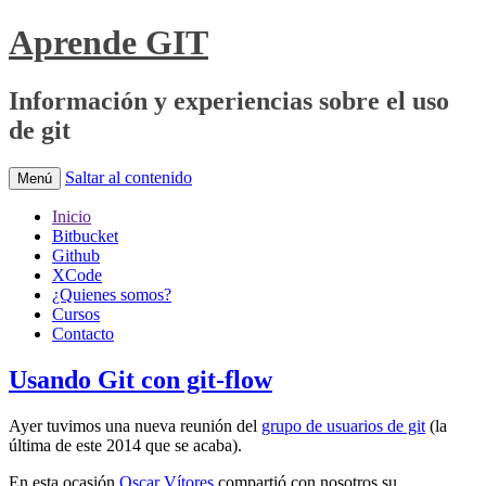
Aprende GIT
Información y experiencias sobre el uso
de git
Saltar al contenido
Menú
Inicio
Bitbucket
Github
XCode
¿Quienes somos?
Cursos
Contacto
Usando Git con git-flow
Ayer tuvimos una nueva reunión del
grupo de usuarios de git
(la
última de este 2014 que se acaba).
En esta ocasión
Oscar Vítores
compartió con nosotros su