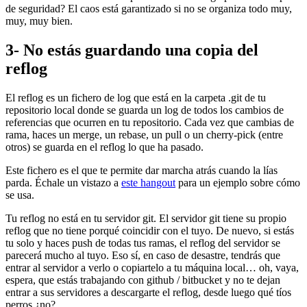
de seguridad? El caos está garantizado si no se organiza todo muy,
muy, muy bien.
3- No estás guardando una copia del
reflog
El reflog es un fichero de log que está en la carpeta .git de tu
repositorio local donde se guarda un log de todos los cambios de
referencias que ocurren en tu repositorio. Cada vez que cambias de
rama, haces un merge, un rebase, un pull o un cherry-pick (entre
otros) se guarda en el reflog lo que ha pasado.
Este fichero es el que te permite dar marcha atrás cuando la lías
parda. Échale un vistazo a
este hangout
para un ejemplo sobre cómo
se usa.
Tu reflog no está en tu servidor git. El servidor git tiene su propio
reflog que no tiene porqué coincidir con el tuyo. De nuevo, si estás
tu solo y haces push de todas tus ramas, el reflog del servidor se
parecerá mucho al tuyo. Eso sí, en caso de desastre, tendrás que
entrar al servidor a verlo o copiartelo a tu máquina local… oh, vaya,
espera, que estás trabajando con github / bitbucket y no te dejan
entrar a sus servidores a descargarte el reflog, desde luego qué tíos
perros ¿no?.