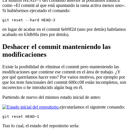
La sintaxis HEAD~1 del comando anterior la podríamos traducir
como «El commit al que está apuntando la rama activa menos uno».
Si hubiésemos ejecutado el comando:
git reset --hard HEAD~3
en lugar de acabar en el commit 6eb9f2d (uno por detrás) habríamos
acabado en 63db9fa (tres por detrás).
Deshacer el commit manteniendo las
modificaciones
Existe la posibilidad de eliminar el commit pero manteniendo las
modificaciones que contiene ese commit en el área de trabajo. ¿Y
por qué querríamos hacer esto? Por varios motivos, por ejemplo por
que los tests funcionales del commit 600cc08 están incompletos, son
incorrectos o he introducido algún bug en él.
Partiendo de nuevo del mismos estado inicial de antes:
ejecutaríamos el siguiente comando:
git reset HEAD~1
Tras lo cual, el estado del repositorio sería: