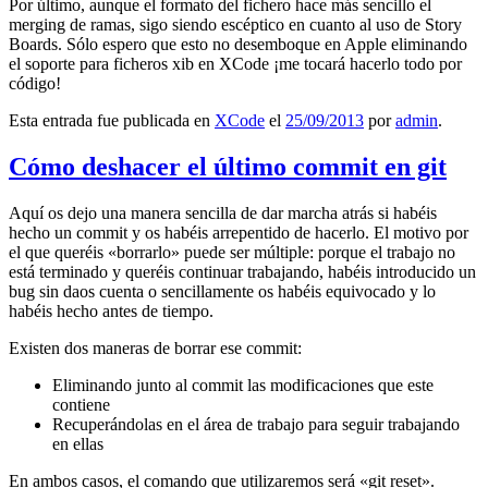
Por último, aunque el formato del fichero hace más sencillo el
merging de ramas, sigo siendo escéptico en cuanto al uso de Story
Boards. Sólo espero que esto no desemboque en Apple eliminando
el soporte para ficheros xib en XCode ¡me tocará hacerlo todo por
código!
Esta entrada fue publicada en
XCode
el
25/09/2013
por
admin
.
Cómo deshacer el último commit en git
Aquí os dejo una manera sencilla de dar marcha atrás si habéis
hecho un commit y os habéis arrepentido de hacerlo. El motivo por
el que queréis «borrarlo» puede ser múltiple: porque el trabajo no
está terminado y queréis continuar trabajando, habéis introducido un
bug sin daos cuenta o sencillamente os habéis equivocado y lo
habéis hecho antes de tiempo.
Existen dos maneras de borrar ese commit:
Eliminando junto al commit las modificaciones que este
contiene
Recuperándolas en el área de trabajo para seguir trabajando
en ellas
En ambos casos, el comando que utilizaremos será «git reset».