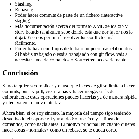
Stashing
Rebasing
Poder hacer commits de parte de un fichero (interactive
staging)
Más documentación acerca del formato XML de los xib y
story boards (si alguien sabe dónde está que por favor nos lo
diga). Eso nos permitiría resolver los conflictos más
fácilmente.
Poder trabajar con flujos de trabajo un poco más elaborados.
Si habéis trabajado o estáis trabajando con git-flow, vais a
necesitar línea de comandos o Sourcetree necesariamente.
Conclusión
Si no te quieres complicar y el uso que haces de git se limita a hacer
commits, push y pull, crear ramas y hacer merge, estás de
enhorabuena: estas operaciones puedes hacerlas ya de manera rápida
y efectiva en la nueva interfaz.
Ahora bien, si os soy sincero, la mayoría del tiempo sigo teniendo
desactivado el soporte git y usando SourceTree y la línea de
comandos, como hacía antes. El motivo principal: en cuanto quieres
hacer cosas «normales» como un rebase, se te queda corto.