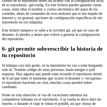
Dentro de tu repositorio tienes un fichero con la configuración local
de tu repositorio: .git/config. En este fichero puedes guardar varias
cosas, entre ellas el nombre y correo electrónico del autor de los
commits, alisas de comandos de esos molones que te has bajado de
internet y, en general, opciones de configuración específicas de ese
repositorio en esa máquina.
Este fichero tampoco se sube a tu servidor git, así que en caso de
desastre, lo pierdes y tienes que volver a generar la configuración
del repositorio.
6- git permite sobreescribir la historia de
tu repositorio
Si trabajas con más gente, en tu repositorio no vas a estar hurgando
solo tú. Tendrás código de otras personas, harás merges o pull
requests. Hay alguien que puede estar tocando el repositorio detrás
de tí así que entre el momento que ocurre el desastre y «recuperas»
el repositorio haciendo un clon, muchas cosas pueden haber
cambiado.
Ponte en esta situación: te vas de vacaciones mientras tus
compañeros trabajan en el repositorio. A la vuelta tu disco duro ha
muerto, o durante el viaje te roban el portátil, así que clonas de