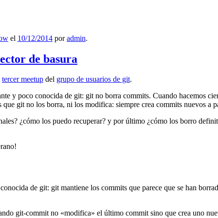
low
el
10/12/2014
por
admin
.
lector de basura
l
tercer meetup
del
grupo de usuarios de git
.
ante y poco conocida de git: git no borra commits. Cuando hacemos cie
que git no los borra, ni los modifica: siempre crea commits nuevos a par
nales? ¿cómo los puedo recuperar? y por último ¿cómo los borro definiti
erano!
 conocida de git: git mantiene los commits que parece que se han borra
ndo git-commit no «modifica» el último commit sino que crea uno nu