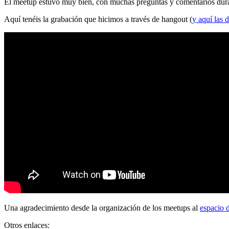
El meetup estuvo muy bien, con muchas preguntas y comentarios durante
Aquí tenéis la grabación que hicimos a través de hangout (
y aquí las d
Una agradecimiento desde la organización de los meetups al
espacio 
Otros enlaces: