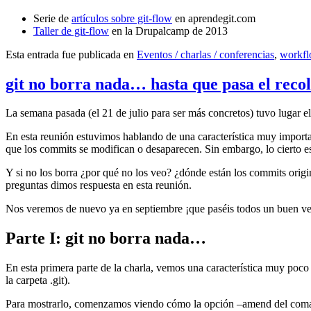
Serie de
artículos sobre git-flow
en aprendegit.com
Taller de git-flow
en la Drupalcamp de 2013
Esta entrada fue publicada en
Eventos / charlas / conferencias
,
workf
git no borra nada… hasta que pasa el reco
La semana pasada (el 21 de julio para ser más concretos) tuvo lugar e
En esta reunión estuvimos hablando de una característica muy import
que los commits se modifican o desaparecen. Sin embargo, lo cierto es 
Y si no los borra ¿por qué no los veo? ¿dónde están los commits origi
preguntas dimos respuesta en esta reunión.
Nos veremos de nuevo ya en septiembre ¡que paséis todos un buen v
Parte I: git no borra nada…
En esta primera parte de la charla, vemos una característica muy poco
la carpeta .git).
Para mostrarlo, comenzamos viendo cómo la opción –amend del coma