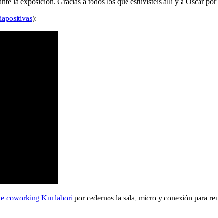
 la exposición. Gracias a todos los que estuvisteis allí y a Oscar por 
iapositivas
):
de coworking Kunlabori
por cedernos la sala, micro y conexión para reu