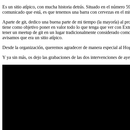
Es un sitio atípico, con mucha historia detrás. Situado en el número 5
comunicado que está, es que tenemos una barra con cervezas en el mi
Aparte de git, dedico una buena parte de mi tiempo (la mayoría) al
tiene como objetivo poner en valor todo lo que tenga que ver con Ex
tener un meetup de git en un lugar tradicionalmente considerado como 
avisamos que era un sitio atípico.
Desde la organización, queremos agradecer de manera especial al Hog
Y ya sin más, os dejo las grabaciones de las dos intervenciones de aye