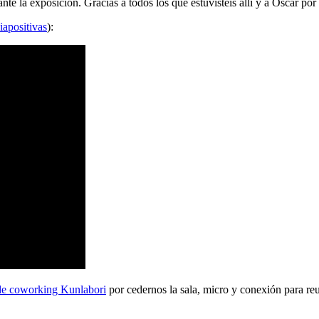
 la exposición. Gracias a todos los que estuvisteis allí y a Oscar por 
iapositivas
):
de coworking Kunlabori
por cedernos la sala, micro y conexión para reu