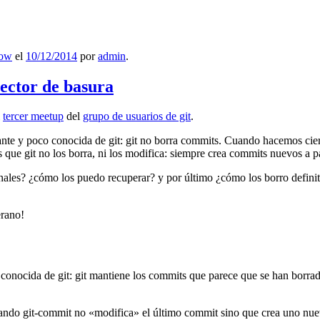
low
el
10/12/2014
por
admin
.
lector de basura
l
tercer meetup
del
grupo de usuarios de git
.
ante y poco conocida de git: git no borra commits. Cuando hacemos cie
que git no los borra, ni los modifica: siempre crea commits nuevos a par
nales? ¿cómo los puedo recuperar? y por último ¿cómo los borro definiti
erano!
 conocida de git: git mantiene los commits que parece que se han borra
ndo git-commit no «modifica» el último commit sino que crea uno nu