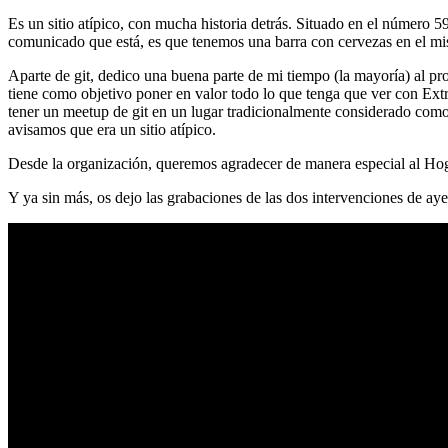
Es un sitio atípico, con mucha historia detrás. Situado en el número 5
comunicado que está, es que tenemos una barra con cervezas en el mi
Aparte de git, dedico una buena parte de mi tiempo (la mayoría) al
tiene como objetivo poner en valor todo lo que tenga que ver con Ex
tener un meetup de git en un lugar tradicionalmente considerado como 
avisamos que era un sitio atípico.
Desde la organización, queremos agradecer de manera especial al Hog
Y ya sin más, os dejo las grabaciones de las dos intervenciones de aye