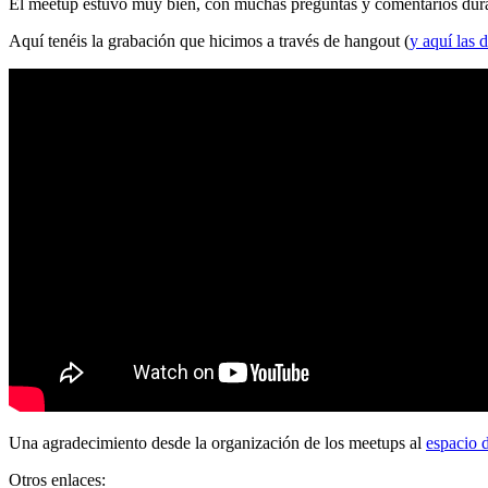
El meetup estuvo muy bien, con muchas preguntas y comentarios durante
Aquí tenéis la grabación que hicimos a través de hangout (
y aquí las d
Una agradecimiento desde la organización de los meetups al
espacio 
Otros enlaces: