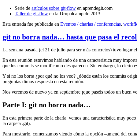
Serie de
artículos sobre git-flow
en aprendegit.com
Taller de git-flow
en la Drupalcamp de 2013
Esta entrada fue publicada en
Eventos / charlas / conferencias
,
workf
git no borra nada… hasta que pasa el reco
La semana pasada (el 21 de julio para ser más concretos) tuvo lugar e
En esta reunión estuvimos hablando de una característica muy import
que los commits se modifican o desaparecen. Sin embargo, lo cierto es 
Y si no los borra ¿por qué no los veo? ¿dónde están los commits origi
preguntas dimos respuesta en esta reunión.
Nos veremos de nuevo ya en septiembre ¡que paséis todos un buen v
Parte I: git no borra nada…
En esta primera parte de la charla, vemos una característica muy poco
la carpeta .git).
Para mostrarlo, comenzamos viendo cómo la opción –amend del coma