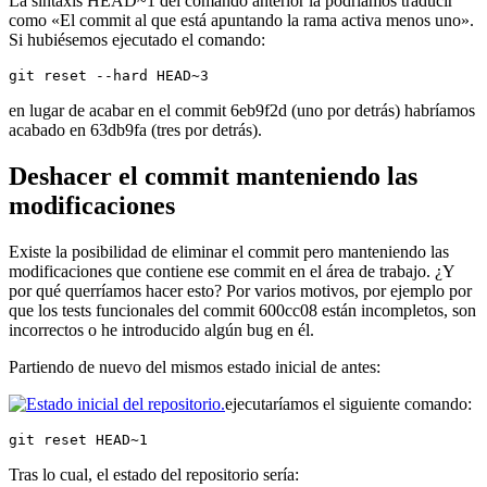
La sintaxis HEAD~1 del comando anterior la podríamos traducir
como «El commit al que está apuntando la rama activa menos uno».
Si hubiésemos ejecutado el comando:
git reset --hard HEAD~3
en lugar de acabar en el commit 6eb9f2d (uno por detrás) habríamos
acabado en 63db9fa (tres por detrás).
Deshacer el commit manteniendo las
modificaciones
Existe la posibilidad de eliminar el commit pero manteniendo las
modificaciones que contiene ese commit en el área de trabajo. ¿Y
por qué querríamos hacer esto? Por varios motivos, por ejemplo por
que los tests funcionales del commit 600cc08 están incompletos, son
incorrectos o he introducido algún bug en él.
Partiendo de nuevo del mismos estado inicial de antes:
ejecutaríamos el siguiente comando:
git reset HEAD~1
Tras lo cual, el estado del repositorio sería: