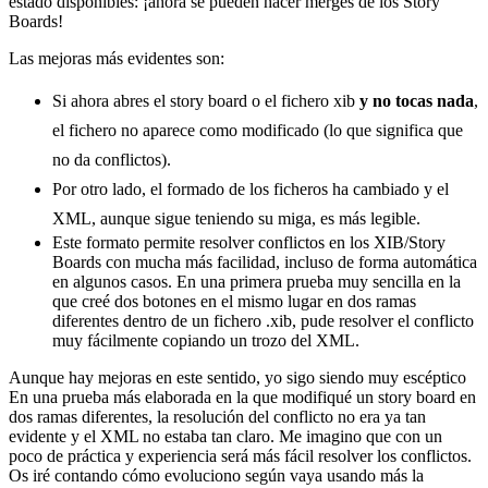
estado disponibles: ¡ahora se pueden hacer merges de los Story
Boards!
Las mejoras más evidentes son:
Si ahora abres el story board o el fichero xib
y no tocas nada
,
el fichero no aparece como modificado (lo que significa que
no da conflictos).
Por otro lado, el formado de los ficheros ha cambiado y el
XML, aunque sigue teniendo su miga, es más legible.
Este formato permite resolver conflictos en los XIB/Story
Boards con mucha más facilidad, incluso de forma automática
en algunos casos. En una primera prueba muy sencilla en la
que creé dos botones en el mismo lugar en dos ramas
diferentes dentro de un fichero .xib, pude resolver el conflicto
muy fácilmente copiando un trozo del XML.
Aunque hay mejoras en este sentido, yo sigo siendo muy escéptico
En una prueba más elaborada en la que modifiqué un story board en
dos ramas diferentes, la resolución del conflicto no era ya tan
evidente y el XML no estaba tan claro. Me imagino que con un
poco de práctica y experiencia será más fácil resolver los conflictos.
Os iré contando cómo evoluciono según vaya usando más la