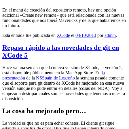
En el menú de creación del repositorio remoto, hay una opción
adicional «Create new remote» que está relacionada con las nuevas
funcionalidades que nos traerá Mavericks y de la que hablaremos en
un futuro.
Esta entrada fue publicada en
XCode
el
04/10/2013
por
admin
.
Repaso rápido a las novedades de git en
XCode 5
Hace ya una semana que la nueva versión de XCode, la versión 5,
está disponible públicamente en la Mac App Store. En
la
presentación
de la
NSSpain de Logroño
la semana pasada comenté
que el soporte para git dentro de XCode ha mejorado en esta nueva
versión aunque no pude entrar en detalles (cosas del NDA). Voy a
empezar a destripar cuáles son las novedades que tenemos a nuestra
disposición.
La cosa ha mejorado pero…
La verdad es que no es para echar cohetes. El cliente git sigue
estando a años luz de otros IDEs que lo tienen integrado como