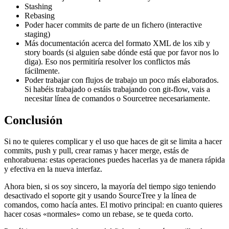
Stashing
Rebasing
Poder hacer commits de parte de un fichero (interactive
staging)
Más documentación acerca del formato XML de los xib y
story boards (si alguien sabe dónde está que por favor nos lo
diga). Eso nos permitiría resolver los conflictos más
fácilmente.
Poder trabajar con flujos de trabajo un poco más elaborados.
Si habéis trabajado o estáis trabajando con git-flow, vais a
necesitar línea de comandos o Sourcetree necesariamente.
Conclusión
Si no te quieres complicar y el uso que haces de git se limita a hacer
commits, push y pull, crear ramas y hacer merge, estás de
enhorabuena: estas operaciones puedes hacerlas ya de manera rápida
y efectiva en la nueva interfaz.
Ahora bien, si os soy sincero, la mayoría del tiempo sigo teniendo
desactivado el soporte git y usando SourceTree y la línea de
comandos, como hacía antes. El motivo principal: en cuanto quieres
hacer cosas «normales» como un rebase, se te queda corto.