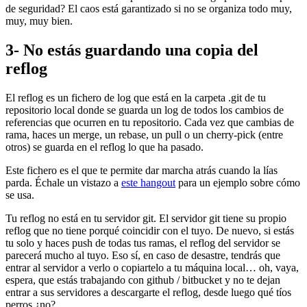
de seguridad? El caos está garantizado si no se organiza todo muy,
muy, muy bien.
3- No estás guardando una copia del
reflog
El reflog es un fichero de log que está en la carpeta .git de tu
repositorio local donde se guarda un log de todos los cambios de
referencias que ocurren en tu repositorio. Cada vez que cambias de
rama, haces un merge, un rebase, un pull o un cherry-pick (entre
otros) se guarda en el reflog lo que ha pasado.
Este fichero es el que te permite dar marcha atrás cuando la lías
parda. Échale un vistazo a
este hangout
para un ejemplo sobre cómo
se usa.
Tu reflog no está en tu servidor git. El servidor git tiene su propio
reflog que no tiene porqué coincidir con el tuyo. De nuevo, si estás
tu solo y haces push de todas tus ramas, el reflog del servidor se
parecerá mucho al tuyo. Eso sí, en caso de desastre, tendrás que
entrar al servidor a verlo o copiartelo a tu máquina local… oh, vaya,
espera, que estás trabajando con github / bitbucket y no te dejan
entrar a sus servidores a descargarte el reflog, desde luego qué tíos
perros ¿no?.