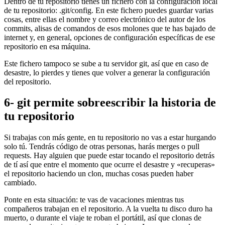
Dentro de tu repositorio tienes un fichero con la configuración local
de tu repositorio: .git/config. En este fichero puedes guardar varias
cosas, entre ellas el nombre y correo electrónico del autor de los
commits, alisas de comandos de esos molones que te has bajado de
internet y, en general, opciones de configuración específicas de ese
repositorio en esa máquina.
Este fichero tampoco se sube a tu servidor git, así que en caso de
desastre, lo pierdes y tienes que volver a generar la configuración
del repositorio.
6- git permite sobreescribir la historia de
tu repositorio
Si trabajas con más gente, en tu repositorio no vas a estar hurgando
solo tú. Tendrás código de otras personas, harás merges o pull
requests. Hay alguien que puede estar tocando el repositorio detrás
de tí así que entre el momento que ocurre el desastre y «recuperas»
el repositorio haciendo un clon, muchas cosas pueden haber
cambiado.
Ponte en esta situación: te vas de vacaciones mientras tus
compañeros trabajan en el repositorio. A la vuelta tu disco duro ha
muerto, o durante el viaje te roban el portátil, así que clonas de