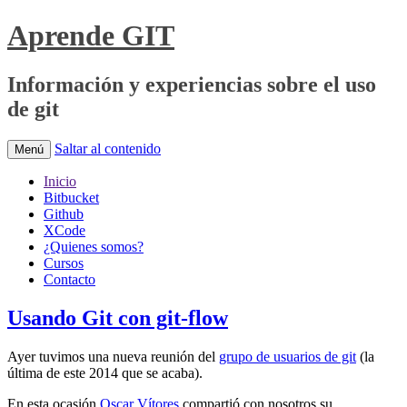
Aprende GIT
Información y experiencias sobre el uso
de git
Saltar al contenido
Menú
Inicio
Bitbucket
Github
XCode
¿Quienes somos?
Cursos
Contacto
Usando Git con git-flow
Ayer tuvimos una nueva reunión del
grupo de usuarios de git
(la
última de este 2014 que se acaba).
En esta ocasión
Oscar Vítores
compartió con nosotros su