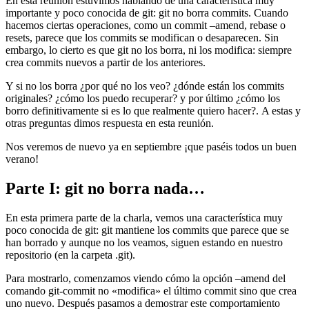
En esta reunión estuvimos hablando de una característica muy
importante y poco conocida de git: git no borra commits. Cuando
hacemos ciertas operaciones, como un commit –amend, rebase o
resets, parece que los commits se modifican o desaparecen. Sin
embargo, lo cierto es que git no los borra, ni los modifica: siempre
crea commits nuevos a partir de los anteriores.
Y si no los borra ¿por qué no los veo? ¿dónde están los commits
originales? ¿cómo los puedo recuperar? y por último ¿cómo los
borro definitivamente si es lo que realmente quiero hacer?. A estas y
otras preguntas dimos respuesta en esta reunión.
Nos veremos de nuevo ya en septiembre ¡que paséis todos un buen
verano!
Parte I: git no borra nada…
En esta primera parte de la charla, vemos una característica muy
poco conocida de git: git mantiene los commits que parece que se
han borrado y aunque no los veamos, siguen estando en nuestro
repositorio (en la carpeta .git).
Para mostrarlo, comenzamos viendo cómo la opción –amend del
comando git-commit no «modifica» el último commit sino que crea
uno nuevo. Después pasamos a demostrar este comportamiento