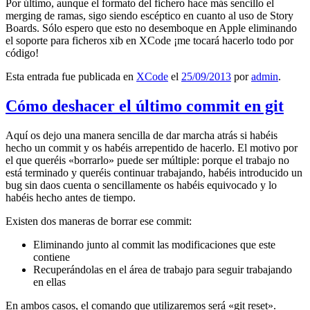
Por último, aunque el formato del fichero hace más sencillo el
merging de ramas, sigo siendo escéptico en cuanto al uso de Story
Boards. Sólo espero que esto no desemboque en Apple eliminando
el soporte para ficheros xib en XCode ¡me tocará hacerlo todo por
código!
Esta entrada fue publicada en
XCode
el
25/09/2013
por
admin
.
Cómo deshacer el último commit en git
Aquí os dejo una manera sencilla de dar marcha atrás si habéis
hecho un commit y os habéis arrepentido de hacerlo. El motivo por
el que queréis «borrarlo» puede ser múltiple: porque el trabajo no
está terminado y queréis continuar trabajando, habéis introducido un
bug sin daos cuenta o sencillamente os habéis equivocado y lo
habéis hecho antes de tiempo.
Existen dos maneras de borrar ese commit:
Eliminando junto al commit las modificaciones que este
contiene
Recuperándolas en el área de trabajo para seguir trabajando
en ellas
En ambos casos, el comando que utilizaremos será «git reset».