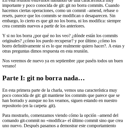
En esta reunión estuvimos hablando de una característica muy
importante y poco conocida de git: git no borra commits. Cuando
hacemos ciertas operaciones, como un commit –amend, rebase o
resets, parece que los commits se modifican o desaparecen. Sin
embargo, lo cierto es que git no los borra, ni los modifica: siempre
crea commits nuevos a partir de los anteriores.
Y si no los borra ¿por qué no los veo? ¿dónde están los commits
originales? ¿cómo los puedo recuperar? y por último ¿cómo los
borro definitivamente si es lo que realmente quiero hacer?. A estas y
otras preguntas dimos respuesta en esta reunión.
Nos veremos de nuevo ya en septiembre ¡que paséis todos un buen
verano!
Parte I: git no borra nada…
En esta primera parte de la charla, vemos una característica muy
poco conocida de git: git mantiene los commits que parece que se
han borrado y aunque no los veamos, siguen estando en nuestro
repositorio (en la carpeta .git).
Para mostrarlo, comenzamos viendo cómo la opción –amend del
comando git-commit no «modifica» el último commit sino que crea
uno nuevo. Después pasamos a demostrar este comportamiento