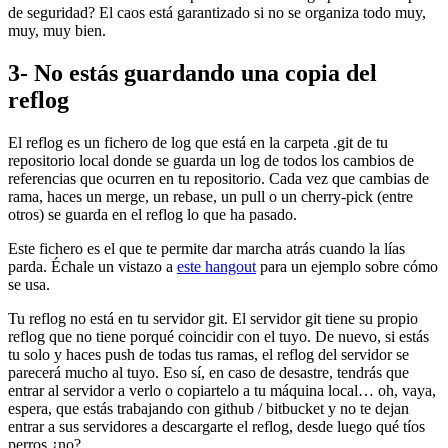
de seguridad? El caos está garantizado si no se organiza todo muy,
muy, muy bien.
3- No estás guardando una copia del
reflog
El reflog es un fichero de log que está en la carpeta .git de tu
repositorio local donde se guarda un log de todos los cambios de
referencias que ocurren en tu repositorio. Cada vez que cambias de
rama, haces un merge, un rebase, un pull o un cherry-pick (entre
otros) se guarda en el reflog lo que ha pasado.
Este fichero es el que te permite dar marcha atrás cuando la lías
parda. Échale un vistazo a
este hangout
para un ejemplo sobre cómo
se usa.
Tu reflog no está en tu servidor git. El servidor git tiene su propio
reflog que no tiene porqué coincidir con el tuyo. De nuevo, si estás
tu solo y haces push de todas tus ramas, el reflog del servidor se
parecerá mucho al tuyo. Eso sí, en caso de desastre, tendrás que
entrar al servidor a verlo o copiartelo a tu máquina local… oh, vaya,
espera, que estás trabajando con github / bitbucket y no te dejan
entrar a sus servidores a descargarte el reflog, desde luego qué tíos
perros ¿no?.