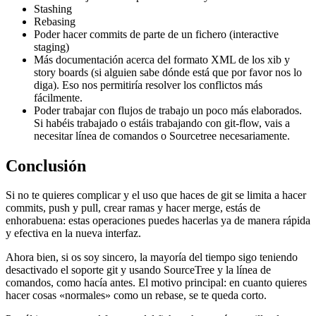
Stashing
Rebasing
Poder hacer commits de parte de un fichero (interactive
staging)
Más documentación acerca del formato XML de los xib y
story boards (si alguien sabe dónde está que por favor nos lo
diga). Eso nos permitiría resolver los conflictos más
fácilmente.
Poder trabajar con flujos de trabajo un poco más elaborados.
Si habéis trabajado o estáis trabajando con git-flow, vais a
necesitar línea de comandos o Sourcetree necesariamente.
Conclusión
Si no te quieres complicar y el uso que haces de git se limita a hacer
commits, push y pull, crear ramas y hacer merge, estás de
enhorabuena: estas operaciones puedes hacerlas ya de manera rápida
y efectiva en la nueva interfaz.
Ahora bien, si os soy sincero, la mayoría del tiempo sigo teniendo
desactivado el soporte git y usando SourceTree y la línea de
comandos, como hacía antes. El motivo principal: en cuanto quieres
hacer cosas «normales» como un rebase, se te queda corto.