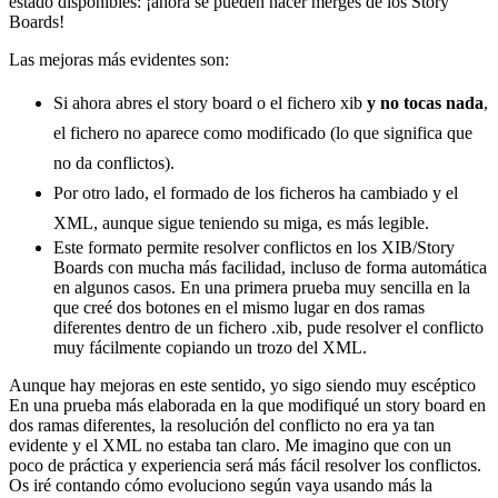
estado disponibles: ¡ahora se pueden hacer merges de los Story
Boards!
Las mejoras más evidentes son:
Si ahora abres el story board o el fichero xib
y no tocas nada
,
el fichero no aparece como modificado (lo que significa que
no da conflictos).
Por otro lado, el formado de los ficheros ha cambiado y el
XML, aunque sigue teniendo su miga, es más legible.
Este formato permite resolver conflictos en los XIB/Story
Boards con mucha más facilidad, incluso de forma automática
en algunos casos. En una primera prueba muy sencilla en la
que creé dos botones en el mismo lugar en dos ramas
diferentes dentro de un fichero .xib, pude resolver el conflicto
muy fácilmente copiando un trozo del XML.
Aunque hay mejoras en este sentido, yo sigo siendo muy escéptico
En una prueba más elaborada en la que modifiqué un story board en
dos ramas diferentes, la resolución del conflicto no era ya tan
evidente y el XML no estaba tan claro. Me imagino que con un
poco de práctica y experiencia será más fácil resolver los conflictos.
Os iré contando cómo evoluciono según vaya usando más la