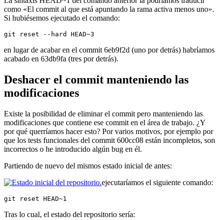
La sintaxis HEAD~1 del comando anterior la podríamos traducir
como «El commit al que está apuntando la rama activa menos uno».
Si hubiésemos ejecutado el comando:
git reset --hard HEAD~3
en lugar de acabar en el commit 6eb9f2d (uno por detrás) habríamos
acabado en 63db9fa (tres por detrás).
Deshacer el commit manteniendo las
modificaciones
Existe la posibilidad de eliminar el commit pero manteniendo las
modificaciones que contiene ese commit en el área de trabajo. ¿Y
por qué querríamos hacer esto? Por varios motivos, por ejemplo por
que los tests funcionales del commit 600cc08 están incompletos, son
incorrectos o he introducido algún bug en él.
Partiendo de nuevo del mismos estado inicial de antes:
ejecutaríamos el siguiente comando:
git reset HEAD~1
Tras lo cual, el estado del repositorio sería: