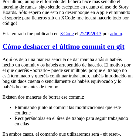
Por último, aunque el formato del fichero hace más sencillo el
merging de ramas, sigo siendo escéptico en cuanto al uso de Story
Boards. Sólo espero que esto no desemboque en Apple eliminando
el soporte para ficheros xib en XCode ¡me tocará hacerlo todo por
código!
Esta entrada fue publicada en
XCode
el
25/09/2013
por
admin
.
Cómo deshacer el último commit en git
Aquí os dejo una manera sencilla de dar marcha atrás si habéis
hecho un commit y os habéis arrepentido de hacerlo. El motivo por
el que queréis «borrarlo» puede ser múltiple: porque el trabajo no
está terminado y queréis continuar trabajando, habéis introducido un
bug sin daos cuenta o sencillamente os habéis equivocado y lo
habéis hecho antes de tiempo.
Existen dos maneras de borrar ese commit:
Eliminando junto al commit las modificaciones que este
contiene
Recuperándolas en el área de trabajo para seguir trabajando
en ellas
En ambos casos, el comando que utilizaremos será «git reset».