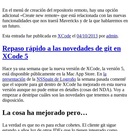
En el menú de creación del repositorio remoto, hay una opción
adicional «Create new remote» que está relacionada con las nuevas
funcionalidades que nos traerá Mavericks y de la que hablaremos en
un futuro.
Esta entrada fue publicada en
XCode
el
04/10/2013
por
admin
.
Repaso rápido a las novedades de git en
XCode 5
Hace ya una semana que la nueva versión de XCode, la versión 5,
está disponible públicamente en la Mac App Store. En
la
presentación
de la
NSSpain de Logroño
la semana pasada comenté
que el soporte para git dentro de XCode ha mejorado en esta nueva
versión aunque no pude entrar en detalles (cosas del NDA). Voy a
empezar a destripar cuáles son las novedades que tenemos a nuestra
disposición.
La cosa ha mejorado pero…
La verdad es que no es para echar cohetes. El cliente git sigue
estando a años luz de otros IDEs que lo tienen integrado como