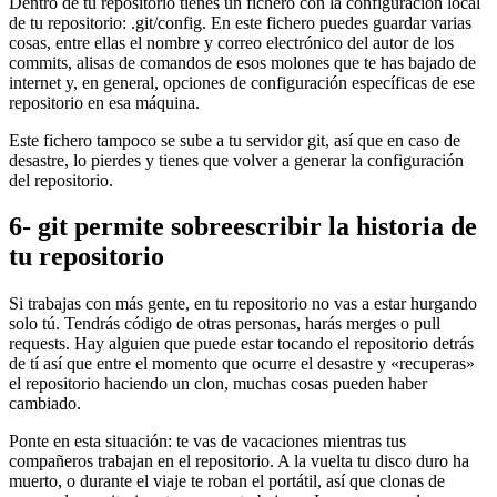
Dentro de tu repositorio tienes un fichero con la configuración local
de tu repositorio: .git/config. En este fichero puedes guardar varias
cosas, entre ellas el nombre y correo electrónico del autor de los
commits, alisas de comandos de esos molones que te has bajado de
internet y, en general, opciones de configuración específicas de ese
repositorio en esa máquina.
Este fichero tampoco se sube a tu servidor git, así que en caso de
desastre, lo pierdes y tienes que volver a generar la configuración
del repositorio.
6- git permite sobreescribir la historia de
tu repositorio
Si trabajas con más gente, en tu repositorio no vas a estar hurgando
solo tú. Tendrás código de otras personas, harás merges o pull
requests. Hay alguien que puede estar tocando el repositorio detrás
de tí así que entre el momento que ocurre el desastre y «recuperas»
el repositorio haciendo un clon, muchas cosas pueden haber
cambiado.
Ponte en esta situación: te vas de vacaciones mientras tus
compañeros trabajan en el repositorio. A la vuelta tu disco duro ha
muerto, o durante el viaje te roban el portátil, así que clonas de