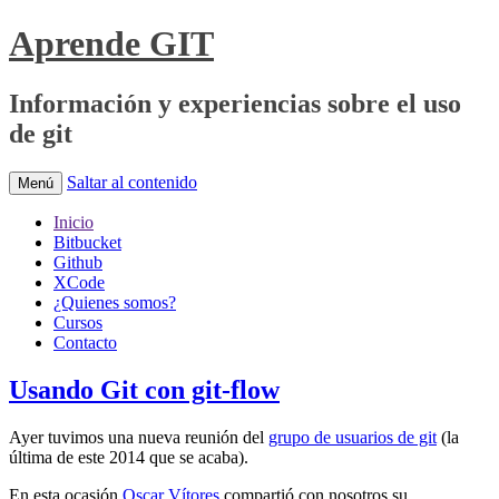
Aprende GIT
Información y experiencias sobre el uso
de git
Saltar al contenido
Menú
Inicio
Bitbucket
Github
XCode
¿Quienes somos?
Cursos
Contacto
Usando Git con git-flow
Ayer tuvimos una nueva reunión del
grupo de usuarios de git
(la
última de este 2014 que se acaba).
En esta ocasión
Oscar Vítores
compartió con nosotros su