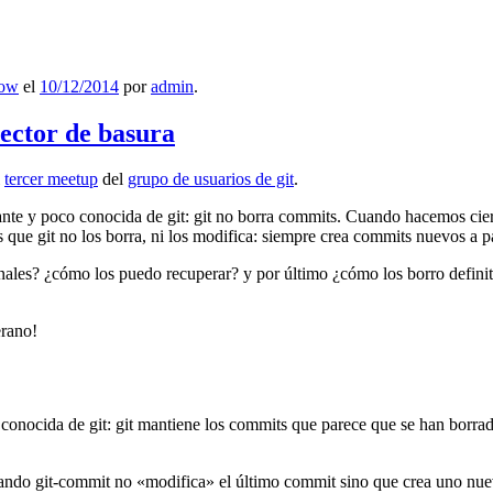
low
el
10/12/2014
por
admin
.
lector de basura
l
tercer meetup
del
grupo de usuarios de git
.
ante y poco conocida de git: git no borra commits. Cuando hacemos cie
que git no los borra, ni los modifica: siempre crea commits nuevos a par
nales? ¿cómo los puedo recuperar? y por último ¿cómo los borro definiti
erano!
 conocida de git: git mantiene los commits que parece que se han borra
ndo git-commit no «modifica» el último commit sino que crea uno nu