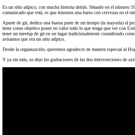
Es un sitio atípico, con mucha historia detrás. Situado en el número 5
comunicado que está, es que tenemos una barra con cervezas en el mi
Aparte de git, dedico una buena parte de mi tiempo (la mayoría) al
tiene como objetivo poner en valor todo lo que tenga que ver con Ex
tener un meetup de git en un lugar tradicionalmente considerado como 
avisamos que era un sitio atípico.
Desde la organización, queremos agradecer de manera especial al Hog
Y ya sin más, os dejo las grabaciones de las dos intervenciones de aye