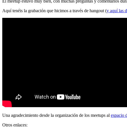
El meetup estuvo muy bien, con muchas preguntas y comentarios durante
Aquí tenéis la grabación que hicimos a través de hangout (
y aquí las d
Una agradecimiento desde la organización de los meetups al
espacio 
Otros enlaces: