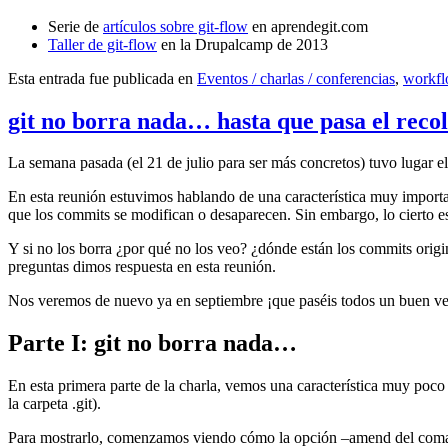
Serie de
artículos sobre git-flow
en aprendegit.com
Taller de git-flow
en la Drupalcamp de 2013
Esta entrada fue publicada en
Eventos / charlas / conferencias
,
workf
git no borra nada… hasta que pasa el reco
La semana pasada (el 21 de julio para ser más concretos) tuvo lugar e
En esta reunión estuvimos hablando de una característica muy import
que los commits se modifican o desaparecen. Sin embargo, lo cierto es 
Y si no los borra ¿por qué no los veo? ¿dónde están los commits origi
preguntas dimos respuesta en esta reunión.
Nos veremos de nuevo ya en septiembre ¡que paséis todos un buen v
Parte I: git no borra nada…
En esta primera parte de la charla, vemos una característica muy poco
la carpeta .git).
Para mostrarlo, comenzamos viendo cómo la opción –amend del coma