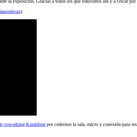
 la exposición. Gracias a todos los que estuvisteis allí y a Oscar por 
iapositivas
):
de coworking Kunlabori
por cedernos la sala, micro y conexión para reu