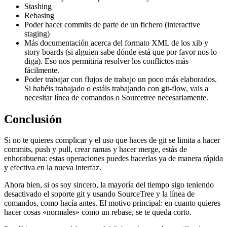
Stashing
Rebasing
Poder hacer commits de parte de un fichero (interactive
staging)
Más documentación acerca del formato XML de los xib y
story boards (si alguien sabe dónde está que por favor nos lo
diga). Eso nos permitiría resolver los conflictos más
fácilmente.
Poder trabajar con flujos de trabajo un poco más elaborados.
Si habéis trabajado o estáis trabajando con git-flow, vais a
necesitar línea de comandos o Sourcetree necesariamente.
Conclusión
Si no te quieres complicar y el uso que haces de git se limita a hacer
commits, push y pull, crear ramas y hacer merge, estás de
enhorabuena: estas operaciones puedes hacerlas ya de manera rápida
y efectiva en la nueva interfaz.
Ahora bien, si os soy sincero, la mayoría del tiempo sigo teniendo
desactivado el soporte git y usando SourceTree y la línea de
comandos, como hacía antes. El motivo principal: en cuanto quieres
hacer cosas «normales» como un rebase, se te queda corto.