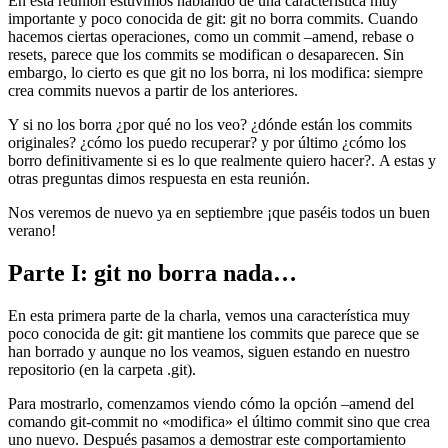
En esta reunión estuvimos hablando de una característica muy
importante y poco conocida de git: git no borra commits. Cuando
hacemos ciertas operaciones, como un commit –amend, rebase o
resets, parece que los commits se modifican o desaparecen. Sin
embargo, lo cierto es que git no los borra, ni los modifica: siempre
crea commits nuevos a partir de los anteriores.
Y si no los borra ¿por qué no los veo? ¿dónde están los commits
originales? ¿cómo los puedo recuperar? y por último ¿cómo los
borro definitivamente si es lo que realmente quiero hacer?. A estas y
otras preguntas dimos respuesta en esta reunión.
Nos veremos de nuevo ya en septiembre ¡que paséis todos un buen
verano!
Parte I: git no borra nada…
En esta primera parte de la charla, vemos una característica muy
poco conocida de git: git mantiene los commits que parece que se
han borrado y aunque no los veamos, siguen estando en nuestro
repositorio (en la carpeta .git).
Para mostrarlo, comenzamos viendo cómo la opción –amend del
comando git-commit no «modifica» el último commit sino que crea
uno nuevo. Después pasamos a demostrar este comportamiento