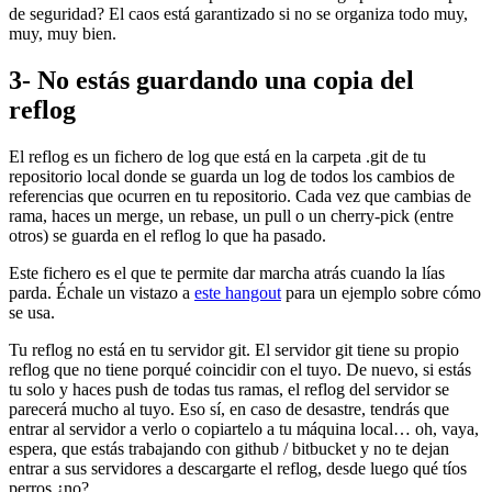
de seguridad? El caos está garantizado si no se organiza todo muy,
muy, muy bien.
3- No estás guardando una copia del
reflog
El reflog es un fichero de log que está en la carpeta .git de tu
repositorio local donde se guarda un log de todos los cambios de
referencias que ocurren en tu repositorio. Cada vez que cambias de
rama, haces un merge, un rebase, un pull o un cherry-pick (entre
otros) se guarda en el reflog lo que ha pasado.
Este fichero es el que te permite dar marcha atrás cuando la lías
parda. Échale un vistazo a
este hangout
para un ejemplo sobre cómo
se usa.
Tu reflog no está en tu servidor git. El servidor git tiene su propio
reflog que no tiene porqué coincidir con el tuyo. De nuevo, si estás
tu solo y haces push de todas tus ramas, el reflog del servidor se
parecerá mucho al tuyo. Eso sí, en caso de desastre, tendrás que
entrar al servidor a verlo o copiartelo a tu máquina local… oh, vaya,
espera, que estás trabajando con github / bitbucket y no te dejan
entrar a sus servidores a descargarte el reflog, desde luego qué tíos
perros ¿no?.