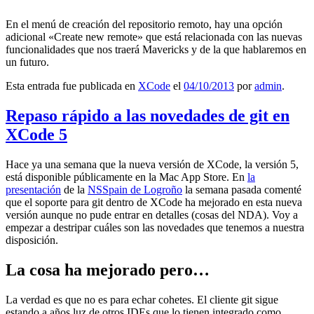
En el menú de creación del repositorio remoto, hay una opción
adicional «Create new remote» que está relacionada con las nuevas
funcionalidades que nos traerá Mavericks y de la que hablaremos en
un futuro.
Esta entrada fue publicada en
XCode
el
04/10/2013
por
admin
.
Repaso rápido a las novedades de git en
XCode 5
Hace ya una semana que la nueva versión de XCode, la versión 5,
está disponible públicamente en la Mac App Store. En
la
presentación
de la
NSSpain de Logroño
la semana pasada comenté
que el soporte para git dentro de XCode ha mejorado en esta nueva
versión aunque no pude entrar en detalles (cosas del NDA). Voy a
empezar a destripar cuáles son las novedades que tenemos a nuestra
disposición.
La cosa ha mejorado pero…
La verdad es que no es para echar cohetes. El cliente git sigue
estando a años luz de otros IDEs que lo tienen integrado como