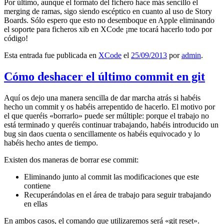
Por último, aunque el formato del fichero hace más sencillo el
merging de ramas, sigo siendo escéptico en cuanto al uso de Story
Boards. Sólo espero que esto no desemboque en Apple eliminando
el soporte para ficheros xib en XCode ¡me tocará hacerlo todo por
código!
Esta entrada fue publicada en
XCode
el
25/09/2013
por
admin
.
Cómo deshacer el último commit en git
Aquí os dejo una manera sencilla de dar marcha atrás si habéis
hecho un commit y os habéis arrepentido de hacerlo. El motivo por
el que queréis «borrarlo» puede ser múltiple: porque el trabajo no
está terminado y queréis continuar trabajando, habéis introducido un
bug sin daos cuenta o sencillamente os habéis equivocado y lo
habéis hecho antes de tiempo.
Existen dos maneras de borrar ese commit:
Eliminando junto al commit las modificaciones que este
contiene
Recuperándolas en el área de trabajo para seguir trabajando
en ellas
En ambos casos, el comando que utilizaremos será «git reset».