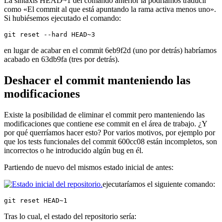
La sintaxis HEAD~1 del comando anterior la podríamos traducir
como «El commit al que está apuntando la rama activa menos uno».
Si hubiésemos ejecutado el comando:
git reset --hard HEAD~3
en lugar de acabar en el commit 6eb9f2d (uno por detrás) habríamos
acabado en 63db9fa (tres por detrás).
Deshacer el commit manteniendo las
modificaciones
Existe la posibilidad de eliminar el commit pero manteniendo las
modificaciones que contiene ese commit en el área de trabajo. ¿Y
por qué querríamos hacer esto? Por varios motivos, por ejemplo por
que los tests funcionales del commit 600cc08 están incompletos, son
incorrectos o he introducido algún bug en él.
Partiendo de nuevo del mismos estado inicial de antes:
ejecutaríamos el siguiente comando:
git reset HEAD~1
Tras lo cual, el estado del repositorio sería: