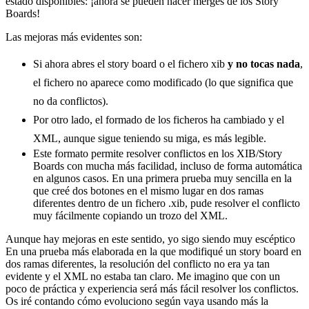
estado disponibles: ¡ahora se pueden hacer merges de los Story
Boards!
Las mejoras más evidentes son:
Si ahora abres el story board o el fichero xib
y no tocas nada
,
el fichero no aparece como modificado (lo que significa que
no da conflictos).
Por otro lado, el formado de los ficheros ha cambiado y el
XML, aunque sigue teniendo su miga, es más legible.
Este formato permite resolver conflictos en los XIB/Story
Boards con mucha más facilidad, incluso de forma automática
en algunos casos. En una primera prueba muy sencilla en la
que creé dos botones en el mismo lugar en dos ramas
diferentes dentro de un fichero .xib, pude resolver el conflicto
muy fácilmente copiando un trozo del XML.
Aunque hay mejoras en este sentido, yo sigo siendo muy escéptico
En una prueba más elaborada en la que modifiqué un story board en
dos ramas diferentes, la resolución del conflicto no era ya tan
evidente y el XML no estaba tan claro. Me imagino que con un
poco de práctica y experiencia será más fácil resolver los conflictos.
Os iré contando cómo evoluciono según vaya usando más la