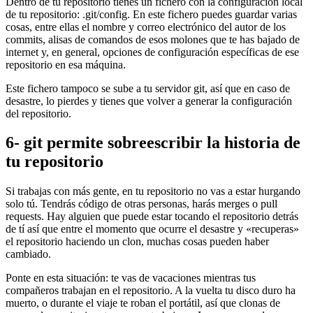
Dentro de tu repositorio tienes un fichero con la configuración local
de tu repositorio: .git/config. En este fichero puedes guardar varias
cosas, entre ellas el nombre y correo electrónico del autor de los
commits, alisas de comandos de esos molones que te has bajado de
internet y, en general, opciones de configuración específicas de ese
repositorio en esa máquina.
Este fichero tampoco se sube a tu servidor git, así que en caso de
desastre, lo pierdes y tienes que volver a generar la configuración
del repositorio.
6- git permite sobreescribir la historia de
tu repositorio
Si trabajas con más gente, en tu repositorio no vas a estar hurgando
solo tú. Tendrás código de otras personas, harás merges o pull
requests. Hay alguien que puede estar tocando el repositorio detrás
de tí así que entre el momento que ocurre el desastre y «recuperas»
el repositorio haciendo un clon, muchas cosas pueden haber
cambiado.
Ponte en esta situación: te vas de vacaciones mientras tus
compañeros trabajan en el repositorio. A la vuelta tu disco duro ha
muerto, o durante el viaje te roban el portátil, así que clonas de