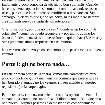
En esta reunión estuvimos hablando de una característica muy
importante y poco conocida de git: git no borra commits. Cuando
hacemos ciertas operaciones, como un commit –amend, rebase o
resets, parece que los commits se modifican o desaparecen. Sin
embargo, lo cierto es que git no los borra, ni los modifica: siempre
crea commits nuevos a partir de los anteriores.
Y si no los borra ¿por qué no los veo? ¿dónde están los commits
originales? ¿cómo los puedo recuperar? y por último ¿cómo los
borro definitivamente si es lo que realmente quiero hacer?. A estas y
otras preguntas dimos respuesta en esta reunión.
Nos veremos de nuevo ya en septiembre ¡que paséis todos un buen
verano!
Parte I: git no borra nada…
En esta primera parte de la charla, vemos una característica muy
poco conocida de git: git mantiene los commits que parece que se
han borrado y aunque no los veamos, siguen estando en nuestro
repositorio (en la carpeta .git).
Para mostrarlo, comenzamos viendo cómo la opción –amend del
comando git-commit no «modifica» el último commit sino que crea
uno nuevo. Después pasamos a demostrar este comportamiento