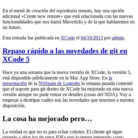
En el menú de creación del repositorio remoto, hay una opción
adicional «Create new remote» que está relacionada con las nuevas
funcionalidades que nos traerá Mavericks y de la que hablaremos en
un futuro.
Esta entrada fue publicada en
XCode
el
04/10/2013
por
admin
.
Repaso rápido a las novedades de git en
XCode 5
Hace ya una semana que la nueva versión de XCode, la versión 5,
está disponible públicamente en la Mac App Store. En
la
presentación
de la
NSSpain de Logroño
la semana pasada comenté
que el soporte para git dentro de XCode ha mejorado en esta nueva
versión aunque no pude entrar en detalles (cosas del NDA). Voy a
empezar a destripar cuáles son las novedades que tenemos a nuestra
disposición.
La cosa ha mejorado pero…
La verdad es que no es para echar cohetes. El cliente git sigue
estando a años luz de otros IDEs que lo tienen integrado como