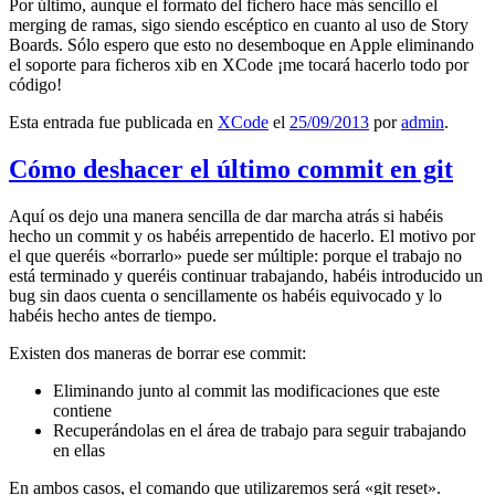
Por último, aunque el formato del fichero hace más sencillo el
merging de ramas, sigo siendo escéptico en cuanto al uso de Story
Boards. Sólo espero que esto no desemboque en Apple eliminando
el soporte para ficheros xib en XCode ¡me tocará hacerlo todo por
código!
Esta entrada fue publicada en
XCode
el
25/09/2013
por
admin
.
Cómo deshacer el último commit en git
Aquí os dejo una manera sencilla de dar marcha atrás si habéis
hecho un commit y os habéis arrepentido de hacerlo. El motivo por
el que queréis «borrarlo» puede ser múltiple: porque el trabajo no
está terminado y queréis continuar trabajando, habéis introducido un
bug sin daos cuenta o sencillamente os habéis equivocado y lo
habéis hecho antes de tiempo.
Existen dos maneras de borrar ese commit:
Eliminando junto al commit las modificaciones que este
contiene
Recuperándolas en el área de trabajo para seguir trabajando
en ellas
En ambos casos, el comando que utilizaremos será «git reset».