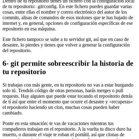
Dentro de tu repositorio tienes un fichero con la configuración local
de tu repositorio: .git/config. En este fichero puedes guardar varias
cosas, entre ellas el nombre y correo electrónico del autor de los
commits, alisas de comandos de esos molones que te has bajado de
internet y, en general, opciones de configuración específicas de ese
repositorio en esa máquina.
Este fichero tampoco se sube a tu servidor git, así que en caso de
desastre, lo pierdes y tienes que volver a generar la configuración
del repositorio.
6- git permite sobreescribir la historia de
tu repositorio
Si trabajas con más gente, en tu repositorio no vas a estar hurgando
solo tú. Tendrás código de otras personas, harás merges o pull
requests. Hay alguien que puede estar tocando el repositorio detrás
de tí así que entre el momento que ocurre el desastre y «recuperas»
el repositorio haciendo un clon, muchas cosas pueden haber
cambiado.
Ponte en esta situación: te vas de vacaciones mientras tus
compañeros trabajan en el repositorio. A la vuelta tu disco duro ha
muerto, o durante el viaje te roban el portátil, así que clonas de