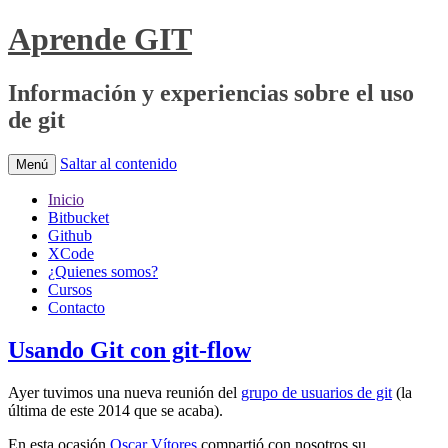
Aprende GIT
Información y experiencias sobre el uso
de git
Saltar al contenido
Menú
Inicio
Bitbucket
Github
XCode
¿Quienes somos?
Cursos
Contacto
Usando Git con git-flow
Ayer tuvimos una nueva reunión del
grupo de usuarios de git
(la
última de este 2014 que se acaba).
En esta ocasión
Oscar Vítores
compartió con nosotros su