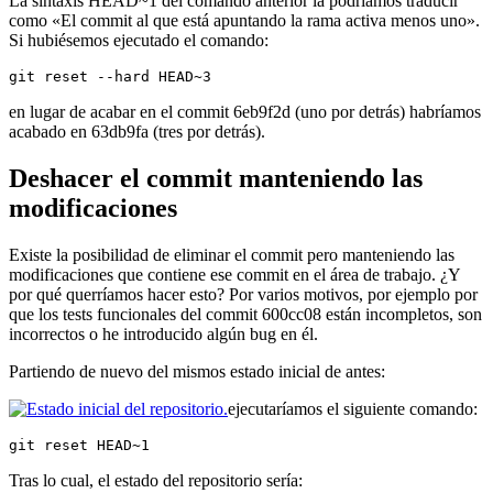
La sintaxis HEAD~1 del comando anterior la podríamos traducir
como «El commit al que está apuntando la rama activa menos uno».
Si hubiésemos ejecutado el comando:
git reset --hard HEAD~3
en lugar de acabar en el commit 6eb9f2d (uno por detrás) habríamos
acabado en 63db9fa (tres por detrás).
Deshacer el commit manteniendo las
modificaciones
Existe la posibilidad de eliminar el commit pero manteniendo las
modificaciones que contiene ese commit en el área de trabajo. ¿Y
por qué querríamos hacer esto? Por varios motivos, por ejemplo por
que los tests funcionales del commit 600cc08 están incompletos, son
incorrectos o he introducido algún bug en él.
Partiendo de nuevo del mismos estado inicial de antes:
ejecutaríamos el siguiente comando:
git reset HEAD~1
Tras lo cual, el estado del repositorio sería: