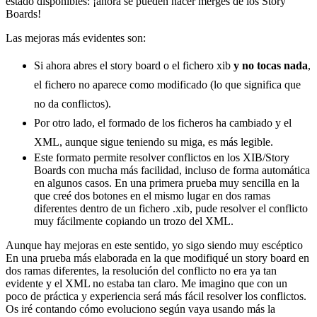
estado disponibles: ¡ahora se pueden hacer merges de los Story
Boards!
Las mejoras más evidentes son:
Si ahora abres el story board o el fichero xib
y no tocas nada
,
el fichero no aparece como modificado (lo que significa que
no da conflictos).
Por otro lado, el formado de los ficheros ha cambiado y el
XML, aunque sigue teniendo su miga, es más legible.
Este formato permite resolver conflictos en los XIB/Story
Boards con mucha más facilidad, incluso de forma automática
en algunos casos. En una primera prueba muy sencilla en la
que creé dos botones en el mismo lugar en dos ramas
diferentes dentro de un fichero .xib, pude resolver el conflicto
muy fácilmente copiando un trozo del XML.
Aunque hay mejoras en este sentido, yo sigo siendo muy escéptico
En una prueba más elaborada en la que modifiqué un story board en
dos ramas diferentes, la resolución del conflicto no era ya tan
evidente y el XML no estaba tan claro. Me imagino que con un
poco de práctica y experiencia será más fácil resolver los conflictos.
Os iré contando cómo evoluciono según vaya usando más la