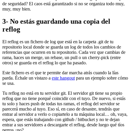
de seguridad? El caos está garantizado si no se organiza todo muy,
muy, muy bien.
3- No estás guardando una copia del
reflog
El reflog es un fichero de log que está en la carpeta .git de tu
repositorio local donde se guarda un log de todos los cambios de
referencias que ocurren en tu repositorio. Cada vez que cambias de
rama, haces un merge, un rebase, un pull o un cherry-pick (entre
otros) se guarda en el reflog lo que ha pasado.
Este fichero es el que te permite dar marcha atrás cuando la lías
parda. Échale un vistazo a
este hangout
para un ejemplo sobre cómo
se usa.
Tu reflog no está en tu servidor git. El servidor git tiene su propio
reflog que no tiene porqué coincidir con el tuyo. De nuevo, si estás
tu solo y haces push de todas tus ramas, el reflog del servidor se
parecerá mucho al tuyo. Eso sí, en caso de desastre, tendrás que
entrar al servidor a verlo o copiartelo a tu máquina local… oh, vaya,
espera, que estás trabajando con github / bitbucket y no te dejan
entrar a sus servidores a descargarte el reflog, desde luego qué tíos
perros ¿no?.