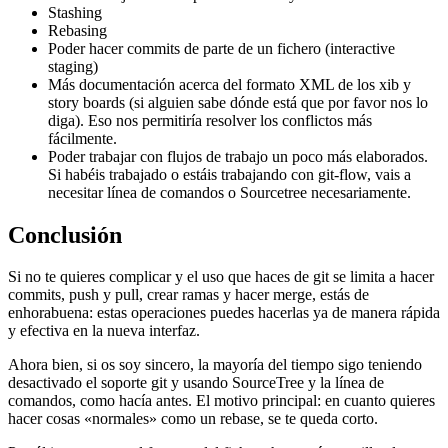
Stashing
Rebasing
Poder hacer commits de parte de un fichero (interactive
staging)
Más documentación acerca del formato XML de los xib y
story boards (si alguien sabe dónde está que por favor nos lo
diga). Eso nos permitiría resolver los conflictos más
fácilmente.
Poder trabajar con flujos de trabajo un poco más elaborados.
Si habéis trabajado o estáis trabajando con git-flow, vais a
necesitar línea de comandos o Sourcetree necesariamente.
Conclusión
Si no te quieres complicar y el uso que haces de git se limita a hacer
commits, push y pull, crear ramas y hacer merge, estás de
enhorabuena: estas operaciones puedes hacerlas ya de manera rápida
y efectiva en la nueva interfaz.
Ahora bien, si os soy sincero, la mayoría del tiempo sigo teniendo
desactivado el soporte git y usando SourceTree y la línea de
comandos, como hacía antes. El motivo principal: en cuanto quieres
hacer cosas «normales» como un rebase, se te queda corto.