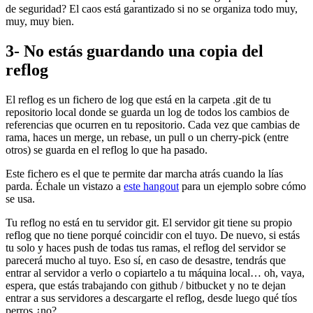
de seguridad? El caos está garantizado si no se organiza todo muy,
muy, muy bien.
3- No estás guardando una copia del
reflog
El reflog es un fichero de log que está en la carpeta .git de tu
repositorio local donde se guarda un log de todos los cambios de
referencias que ocurren en tu repositorio. Cada vez que cambias de
rama, haces un merge, un rebase, un pull o un cherry-pick (entre
otros) se guarda en el reflog lo que ha pasado.
Este fichero es el que te permite dar marcha atrás cuando la lías
parda. Échale un vistazo a
este hangout
para un ejemplo sobre cómo
se usa.
Tu reflog no está en tu servidor git. El servidor git tiene su propio
reflog que no tiene porqué coincidir con el tuyo. De nuevo, si estás
tu solo y haces push de todas tus ramas, el reflog del servidor se
parecerá mucho al tuyo. Eso sí, en caso de desastre, tendrás que
entrar al servidor a verlo o copiartelo a tu máquina local… oh, vaya,
espera, que estás trabajando con github / bitbucket y no te dejan
entrar a sus servidores a descargarte el reflog, desde luego qué tíos
perros ¿no?.