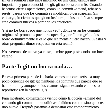
En esta reunión estuvimos hablando de una característica muy
importante y poco conocida de git: git no borra commits. Cuando
hacemos ciertas operaciones, como un commit –amend, rebase o
resets, parece que los commits se modifican o desaparecen. Sin
embargo, lo cierto es que git no los borra, ni los modifica: siempre
crea commits nuevos a partir de los anteriores.
Y si no los borra ¿por qué no los veo? ¿dónde están los commits
originales? ¿cómo los puedo recuperar? y por último ¿cómo los
borro definitivamente si es lo que realmente quiero hacer?. A estas y
otras preguntas dimos respuesta en esta reunión.
Nos veremos de nuevo ya en septiembre ¡que paséis todos un buen
verano!
Parte I: git no borra nada…
En esta primera parte de la charla, vemos una característica muy
poco conocida de git: git mantiene los commits que parece que se
han borrado y aunque no los veamos, siguen estando en nuestro
repositorio (en la carpeta .git).
Para mostrarlo, comenzamos viendo cómo la opción –amend del
comando git-commit no «modifica» el último commit sino que crea
uno nuevo. Después pasamos a demostrar este comportamiento