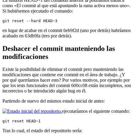
La sintaxis HEAD~1 del comando anterior la podríamos traducir
como «El commit al que está apuntando la rama activa menos uno».
Si hubiésemos ejecutado el comando:
git reset --hard HEAD~3
en lugar de acabar en el commit 6eb9f2d (uno por detrás) habríamos
acabado en 63db9fa (tres por detrás).
Deshacer el commit manteniendo las
modificaciones
Existe la posibilidad de eliminar el commit pero manteniendo las
modificaciones que contiene ese commit en el área de trabajo. ¿Y
por qué querríamos hacer esto? Por varios motivos, por ejemplo por
que los tests funcionales del commit 600cc08 están incompletos, son
incorrectos o he introducido algún bug en él.
Partiendo de nuevo del mismos estado inicial de antes:
ejecutaríamos el siguiente comando:
git reset HEAD~1
Tras lo cual, el estado del repositorio sería: