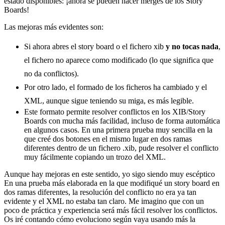
estado disponibles: ¡ahora se pueden hacer merges de los Story
Boards!
Las mejoras más evidentes son:
Si ahora abres el story board o el fichero xib
y no tocas nada
,
el fichero no aparece como modificado (lo que significa que
no da conflictos).
Por otro lado, el formado de los ficheros ha cambiado y el
XML, aunque sigue teniendo su miga, es más legible.
Este formato permite resolver conflictos en los XIB/Story
Boards con mucha más facilidad, incluso de forma automática
en algunos casos. En una primera prueba muy sencilla en la
que creé dos botones en el mismo lugar en dos ramas
diferentes dentro de un fichero .xib, pude resolver el conflicto
muy fácilmente copiando un trozo del XML.
Aunque hay mejoras en este sentido, yo sigo siendo muy escéptico
En una prueba más elaborada en la que modifiqué un story board en
dos ramas diferentes, la resolución del conflicto no era ya tan
evidente y el XML no estaba tan claro. Me imagino que con un
poco de práctica y experiencia será más fácil resolver los conflictos.
Os iré contando cómo evoluciono según vaya usando más la