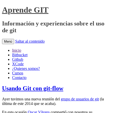
Aprende GIT
Información y experiencias sobre el uso
de git
Saltar al contenido
Menú
Inicio
Bitbucket
Github
XCode
¿Quienes somos?
Cursos
Contacto
Usando Git con git-flow
Ayer tuvimos una nueva reunión del
grupo de usuarios de git
(la
última de este 2014 que se acaba).
En esta ocasión
Oscar Vítores
compartió con nosotros su