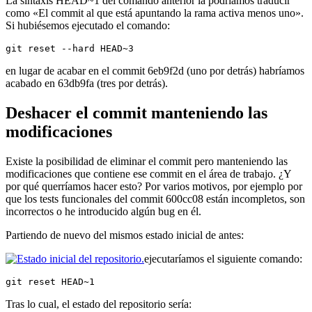
La sintaxis HEAD~1 del comando anterior la podríamos traducir
como «El commit al que está apuntando la rama activa menos uno».
Si hubiésemos ejecutado el comando:
git reset --hard HEAD~3
en lugar de acabar en el commit 6eb9f2d (uno por detrás) habríamos
acabado en 63db9fa (tres por detrás).
Deshacer el commit manteniendo las
modificaciones
Existe la posibilidad de eliminar el commit pero manteniendo las
modificaciones que contiene ese commit en el área de trabajo. ¿Y
por qué querríamos hacer esto? Por varios motivos, por ejemplo por
que los tests funcionales del commit 600cc08 están incompletos, son
incorrectos o he introducido algún bug en él.
Partiendo de nuevo del mismos estado inicial de antes:
ejecutaríamos el siguiente comando:
git reset HEAD~1
Tras lo cual, el estado del repositorio sería: