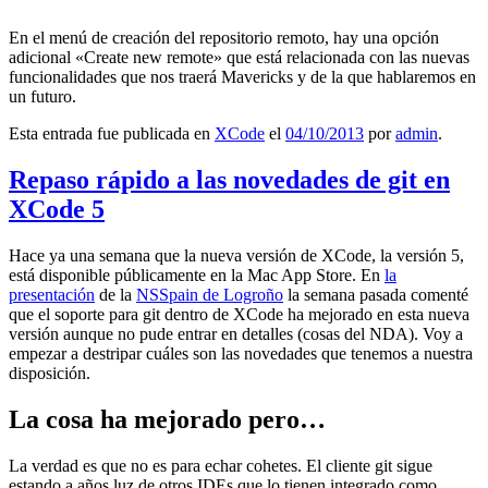
En el menú de creación del repositorio remoto, hay una opción
adicional «Create new remote» que está relacionada con las nuevas
funcionalidades que nos traerá Mavericks y de la que hablaremos en
un futuro.
Esta entrada fue publicada en
XCode
el
04/10/2013
por
admin
.
Repaso rápido a las novedades de git en
XCode 5
Hace ya una semana que la nueva versión de XCode, la versión 5,
está disponible públicamente en la Mac App Store. En
la
presentación
de la
NSSpain de Logroño
la semana pasada comenté
que el soporte para git dentro de XCode ha mejorado en esta nueva
versión aunque no pude entrar en detalles (cosas del NDA). Voy a
empezar a destripar cuáles son las novedades que tenemos a nuestra
disposición.
La cosa ha mejorado pero…
La verdad es que no es para echar cohetes. El cliente git sigue
estando a años luz de otros IDEs que lo tienen integrado como