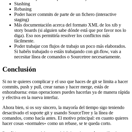
Stashing
Rebasing
Poder hacer commits de parte de un fichero (interactive
staging)
Más documentación acerca del formato XML de los xib y
story boards (si alguien sabe dónde está que por favor nos lo
diga). Eso nos permitiría resolver los conflictos más
fácilmente.
Poder trabajar con flujos de trabajo un poco más elaborados.
Si habéis trabajado o estáis trabajando con git-flow, vais a
necesitar línea de comandos o Sourcetree necesariamente.
Conclusión
Si no te quieres complicar y el uso que haces de git se limita a hacer
commits, push y pull, crear ramas y hacer merge, estás de
enhorabuena: estas operaciones puedes hacerlas ya de manera rápida
y efectiva en la nueva interfaz.
Ahora bien, si os soy sincero, la mayoría del tiempo sigo teniendo
desactivado el soporte git y usando SourceTree y la línea de
comandos, como hacía antes. El motivo principal: en cuanto quieres
hacer cosas «normales» como un rebase, se te queda corto.