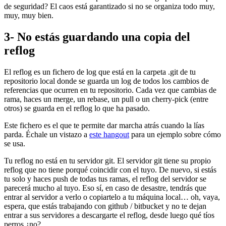
de seguridad? El caos está garantizado si no se organiza todo muy,
muy, muy bien.
3- No estás guardando una copia del
reflog
El reflog es un fichero de log que está en la carpeta .git de tu
repositorio local donde se guarda un log de todos los cambios de
referencias que ocurren en tu repositorio. Cada vez que cambias de
rama, haces un merge, un rebase, un pull o un cherry-pick (entre
otros) se guarda en el reflog lo que ha pasado.
Este fichero es el que te permite dar marcha atrás cuando la lías
parda. Échale un vistazo a
este hangout
para un ejemplo sobre cómo
se usa.
Tu reflog no está en tu servidor git. El servidor git tiene su propio
reflog que no tiene porqué coincidir con el tuyo. De nuevo, si estás
tu solo y haces push de todas tus ramas, el reflog del servidor se
parecerá mucho al tuyo. Eso sí, en caso de desastre, tendrás que
entrar al servidor a verlo o copiartelo a tu máquina local… oh, vaya,
espera, que estás trabajando con github / bitbucket y no te dejan
entrar a sus servidores a descargarte el reflog, desde luego qué tíos
perros ¿no?.