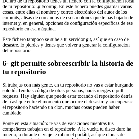
Dentro de tu repositorio tienes un fichero con la configuración local
de tu repositorio: .git/config. En este fichero puedes guardar varias
cosas, entre ellas el nombre y correo electrónico del autor de los
commits, alisas de comandos de esos molones que te has bajado de
internet y, en general, opciones de configuración específicas de ese
repositorio en esa máquina.
Este fichero tampoco se sube a tu servidor git, así que en caso de
desastre, lo pierdes y tienes que volver a generar la configuración
del repositorio.
6- git permite sobreescribir la historia de
tu repositorio
Si trabajas con más gente, en tu repositorio no vas a estar hurgando
solo tú. Tendrás código de otras personas, harás merges o pull
requests. Hay alguien que puede estar tocando el repositorio detrás
de tí así que entre el momento que ocurre el desastre y «recuperas»
el repositorio haciendo un clon, muchas cosas pueden haber
cambiado.
Ponte en esta situación: te vas de vacaciones mientras tus
compañeros trabajan en el repositorio. A la vuelta tu disco duro ha
muerto, o durante el viaje te roban el portátil, así que clonas de