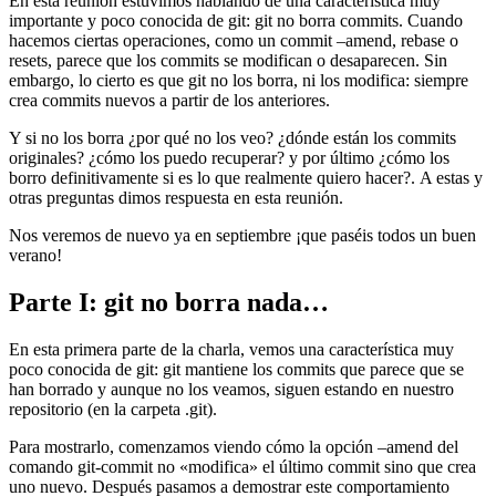
En esta reunión estuvimos hablando de una característica muy
importante y poco conocida de git: git no borra commits. Cuando
hacemos ciertas operaciones, como un commit –amend, rebase o
resets, parece que los commits se modifican o desaparecen. Sin
embargo, lo cierto es que git no los borra, ni los modifica: siempre
crea commits nuevos a partir de los anteriores.
Y si no los borra ¿por qué no los veo? ¿dónde están los commits
originales? ¿cómo los puedo recuperar? y por último ¿cómo los
borro definitivamente si es lo que realmente quiero hacer?. A estas y
otras preguntas dimos respuesta en esta reunión.
Nos veremos de nuevo ya en septiembre ¡que paséis todos un buen
verano!
Parte I: git no borra nada…
En esta primera parte de la charla, vemos una característica muy
poco conocida de git: git mantiene los commits que parece que se
han borrado y aunque no los veamos, siguen estando en nuestro
repositorio (en la carpeta .git).
Para mostrarlo, comenzamos viendo cómo la opción –amend del
comando git-commit no «modifica» el último commit sino que crea
uno nuevo. Después pasamos a demostrar este comportamiento