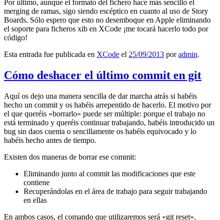
Por último, aunque el formato del fichero hace más sencillo el
merging de ramas, sigo siendo escéptico en cuanto al uso de Story
Boards. Sólo espero que esto no desemboque en Apple eliminando
el soporte para ficheros xib en XCode ¡me tocará hacerlo todo por
código!
Esta entrada fue publicada en
XCode
el
25/09/2013
por
admin
.
Cómo deshacer el último commit en git
Aquí os dejo una manera sencilla de dar marcha atrás si habéis
hecho un commit y os habéis arrepentido de hacerlo. El motivo por
el que queréis «borrarlo» puede ser múltiple: porque el trabajo no
está terminado y queréis continuar trabajando, habéis introducido un
bug sin daos cuenta o sencillamente os habéis equivocado y lo
habéis hecho antes de tiempo.
Existen dos maneras de borrar ese commit:
Eliminando junto al commit las modificaciones que este
contiene
Recuperándolas en el área de trabajo para seguir trabajando
en ellas
En ambos casos, el comando que utilizaremos será «git reset».