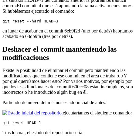
La sintaxis HEAD~1 del comando anterior la podríamos traducir
como «El commit al que está apuntando la rama activa menos uno».
Si hubiésemos ejecutado el comando:
git reset --hard HEAD~3
en lugar de acabar en el commit 6eb9f2d (uno por detrás) habríamos
acabado en 63db9fa (tres por detrás).
Deshacer el commit manteniendo las
modificaciones
Existe la posibilidad de eliminar el commit pero manteniendo las
modificaciones que contiene ese commit en el área de trabajo. ¿Y
por qué querríamos hacer esto? Por varios motivos, por ejemplo por
que los tests funcionales del commit 600cc08 están incompletos, son
incorrectos o he introducido algún bug en él.
Partiendo de nuevo del mismos estado inicial de antes:
ejecutaríamos el siguiente comando:
git reset HEAD~1
Tras lo cual, el estado del repositorio sería: