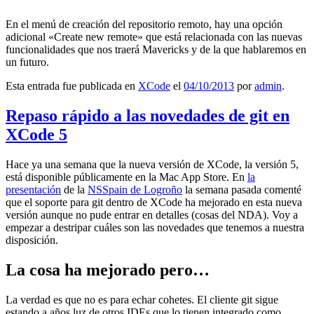
En el menú de creación del repositorio remoto, hay una opción
adicional «Create new remote» que está relacionada con las nuevas
funcionalidades que nos traerá Mavericks y de la que hablaremos en
un futuro.
Esta entrada fue publicada en
XCode
el
04/10/2013
por
admin
.
Repaso rápido a las novedades de git en
XCode 5
Hace ya una semana que la nueva versión de XCode, la versión 5,
está disponible públicamente en la Mac App Store. En
la
presentación
de la
NSSpain de Logroño
la semana pasada comenté
que el soporte para git dentro de XCode ha mejorado en esta nueva
versión aunque no pude entrar en detalles (cosas del NDA). Voy a
empezar a destripar cuáles son las novedades que tenemos a nuestra
disposición.
La cosa ha mejorado pero…
La verdad es que no es para echar cohetes. El cliente git sigue
estando a años luz de otros IDEs que lo tienen integrado como