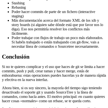
Stashing
Rebasing
Poder hacer commits de parte de un fichero (interactive
staging)
Más documentación acerca del formato XML de los xib y
story boards (si alguien sabe dónde está que por favor nos lo
diga). Eso nos permitiría resolver los conflictos más
fácilmente.
Poder trabajar con flujos de trabajo un poco más elaborados.
Si habéis trabajado o estáis trabajando con git-flow, vais a
necesitar línea de comandos o Sourcetree necesariamente.
Conclusión
Si no te quieres complicar y el uso que haces de git se limita a hacer
commits, push y pull, crear ramas y hacer merge, estás de
enhorabuena: estas operaciones puedes hacerlas ya de manera rápida
y efectiva en la nueva interfaz.
Ahora bien, si os soy sincero, la mayoría del tiempo sigo teniendo
desactivado el soporte git y usando SourceTree y la línea de
comandos, como hacía antes. El motivo principal: en cuanto quieres
hacer cosas «normales» como un rebase, se te queda corto.