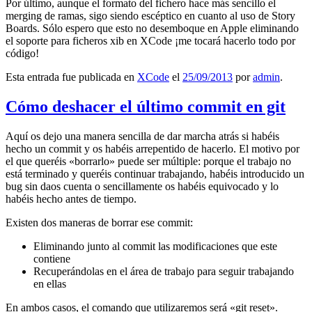
Por último, aunque el formato del fichero hace más sencillo el
merging de ramas, sigo siendo escéptico en cuanto al uso de Story
Boards. Sólo espero que esto no desemboque en Apple eliminando
el soporte para ficheros xib en XCode ¡me tocará hacerlo todo por
código!
Esta entrada fue publicada en
XCode
el
25/09/2013
por
admin
.
Cómo deshacer el último commit en git
Aquí os dejo una manera sencilla de dar marcha atrás si habéis
hecho un commit y os habéis arrepentido de hacerlo. El motivo por
el que queréis «borrarlo» puede ser múltiple: porque el trabajo no
está terminado y queréis continuar trabajando, habéis introducido un
bug sin daos cuenta o sencillamente os habéis equivocado y lo
habéis hecho antes de tiempo.
Existen dos maneras de borrar ese commit:
Eliminando junto al commit las modificaciones que este
contiene
Recuperándolas en el área de trabajo para seguir trabajando
en ellas
En ambos casos, el comando que utilizaremos será «git reset».