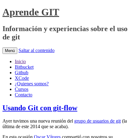
Aprende GIT
Información y experiencias sobre el uso
de git
Saltar al contenido
Menú
Inicio
Bitbucket
Github
XCode
¿Quienes somos?
Cursos
Contacto
Usando Git con git-flow
Ayer tuvimos una nueva reunión del
grupo de usuarios de git
(la
última de este 2014 que se acaba).
En esta ocasión
Oscar Vítores
compartió con nosotros su