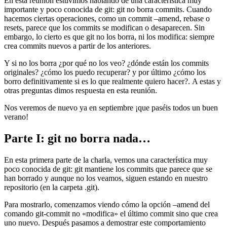
En esta reunión estuvimos hablando de una característica muy
importante y poco conocida de git: git no borra commits. Cuando
hacemos ciertas operaciones, como un commit –amend, rebase o
resets, parece que los commits se modifican o desaparecen. Sin
embargo, lo cierto es que git no los borra, ni los modifica: siempre
crea commits nuevos a partir de los anteriores.
Y si no los borra ¿por qué no los veo? ¿dónde están los commits
originales? ¿cómo los puedo recuperar? y por último ¿cómo los
borro definitivamente si es lo que realmente quiero hacer?. A estas y
otras preguntas dimos respuesta en esta reunión.
Nos veremos de nuevo ya en septiembre ¡que paséis todos un buen
verano!
Parte I: git no borra nada…
En esta primera parte de la charla, vemos una característica muy
poco conocida de git: git mantiene los commits que parece que se
han borrado y aunque no los veamos, siguen estando en nuestro
repositorio (en la carpeta .git).
Para mostrarlo, comenzamos viendo cómo la opción –amend del
comando git-commit no «modifica» el último commit sino que crea
uno nuevo. Después pasamos a demostrar este comportamiento