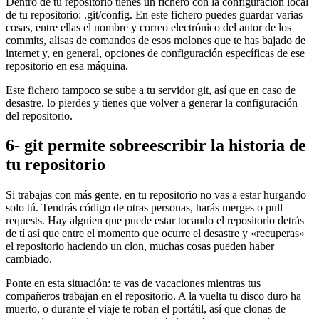
Dentro de tu repositorio tienes un fichero con la configuración local
de tu repositorio: .git/config. En este fichero puedes guardar varias
cosas, entre ellas el nombre y correo electrónico del autor de los
commits, alisas de comandos de esos molones que te has bajado de
internet y, en general, opciones de configuración específicas de ese
repositorio en esa máquina.
Este fichero tampoco se sube a tu servidor git, así que en caso de
desastre, lo pierdes y tienes que volver a generar la configuración
del repositorio.
6- git permite sobreescribir la historia de
tu repositorio
Si trabajas con más gente, en tu repositorio no vas a estar hurgando
solo tú. Tendrás código de otras personas, harás merges o pull
requests. Hay alguien que puede estar tocando el repositorio detrás
de tí así que entre el momento que ocurre el desastre y «recuperas»
el repositorio haciendo un clon, muchas cosas pueden haber
cambiado.
Ponte en esta situación: te vas de vacaciones mientras tus
compañeros trabajan en el repositorio. A la vuelta tu disco duro ha
muerto, o durante el viaje te roban el portátil, así que clonas de