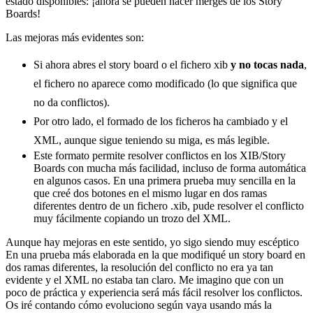
estado disponibles: ¡ahora se pueden hacer merges de los Story
Boards!
Las mejoras más evidentes son:
Si ahora abres el story board o el fichero xib
y no tocas nada
,
el fichero no aparece como modificado (lo que significa que
no da conflictos).
Por otro lado, el formado de los ficheros ha cambiado y el
XML, aunque sigue teniendo su miga, es más legible.
Este formato permite resolver conflictos en los XIB/Story
Boards con mucha más facilidad, incluso de forma automática
en algunos casos. En una primera prueba muy sencilla en la
que creé dos botones en el mismo lugar en dos ramas
diferentes dentro de un fichero .xib, pude resolver el conflicto
muy fácilmente copiando un trozo del XML.
Aunque hay mejoras en este sentido, yo sigo siendo muy escéptico
En una prueba más elaborada en la que modifiqué un story board en
dos ramas diferentes, la resolución del conflicto no era ya tan
evidente y el XML no estaba tan claro. Me imagino que con un
poco de práctica y experiencia será más fácil resolver los conflictos.
Os iré contando cómo evoluciono según vaya usando más la