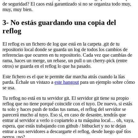
de seguridad? El caos está garantizado si no se organiza todo muy,
muy, muy bien.
3- No estás guardando una copia del
reflog
El reflog es un fichero de log que está en la carpeta .git de tu
repositorio local donde se guarda un log de todos los cambios de
referencias que ocurren en tu repositorio. Cada vez que cambias de
rama, haces un merge, un rebase, un pull o un cherry-pick (entre
otros) se guarda en el reflog lo que ha pasado.
Este fichero es el que te permite dar marcha atrás cuando la lías
parda. Échale un vistazo a
este hangout
para un ejemplo sobre cómo
se usa.
Tu reflog no está en tu servidor git. El servidor git tiene su propio
reflog que no tiene porqué coincidir con el tuyo. De nuevo, si estás
tu solo y haces push de todas tus ramas, el reflog del servidor se
parecerá mucho al tuyo. Eso sí, en caso de desastre, tendrás que
entrar al servidor a verlo o copiartelo a tu máquina local… oh, vaya,
espera, que estás trabajando con github / bitbucket y no te dejan
entrar a sus servidores a descargarte el reflog, desde luego qué tíos
perros ¿no?.