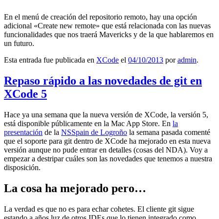
En el menú de creación del repositorio remoto, hay una opción
adicional «Create new remote» que está relacionada con las nuevas
funcionalidades que nos traerá Mavericks y de la que hablaremos en
un futuro.
Esta entrada fue publicada en
XCode
el
04/10/2013
por
admin
.
Repaso rápido a las novedades de git en
XCode 5
Hace ya una semana que la nueva versión de XCode, la versión 5,
está disponible públicamente en la Mac App Store. En
la
presentación
de la
NSSpain de Logroño
la semana pasada comenté
que el soporte para git dentro de XCode ha mejorado en esta nueva
versión aunque no pude entrar en detalles (cosas del NDA). Voy a
empezar a destripar cuáles son las novedades que tenemos a nuestra
disposición.
La cosa ha mejorado pero…
La verdad es que no es para echar cohetes. El cliente git sigue
estando a años luz de otros IDEs que lo tienen integrado como