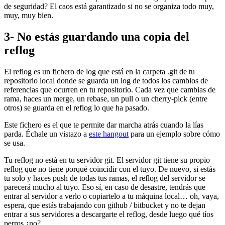
de seguridad? El caos está garantizado si no se organiza todo muy,
muy, muy bien.
3- No estás guardando una copia del
reflog
El reflog es un fichero de log que está en la carpeta .git de tu
repositorio local donde se guarda un log de todos los cambios de
referencias que ocurren en tu repositorio. Cada vez que cambias de
rama, haces un merge, un rebase, un pull o un cherry-pick (entre
otros) se guarda en el reflog lo que ha pasado.
Este fichero es el que te permite dar marcha atrás cuando la lías
parda. Échale un vistazo a
este hangout
para un ejemplo sobre cómo
se usa.
Tu reflog no está en tu servidor git. El servidor git tiene su propio
reflog que no tiene porqué coincidir con el tuyo. De nuevo, si estás
tu solo y haces push de todas tus ramas, el reflog del servidor se
parecerá mucho al tuyo. Eso sí, en caso de desastre, tendrás que
entrar al servidor a verlo o copiartelo a tu máquina local… oh, vaya,
espera, que estás trabajando con github / bitbucket y no te dejan
entrar a sus servidores a descargarte el reflog, desde luego qué tíos
perros ¿no?.