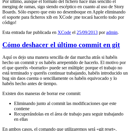
Por último, aunque el formato del fichero hace más sencillo el
merging de ramas, sigo siendo escéptico en cuanto al uso de Story
Boards. Sólo espero que esto no desemboque en Apple eliminando
el soporte para ficheros xib en XCode ¡me tocará hacerlo todo por
código!
Esta entrada fue publicada en
XCode
el
25/09/2013
por
admin
.
Cómo deshacer el último commit en git
Aquí os dejo una manera sencilla de dar marcha atrás si habéis
hecho un commit y os habéis arrepentido de hacerlo. El motivo por
el que queréis «borrarlo» puede ser múltiple: porque el trabajo no
está terminado y queréis continuar trabajando, habéis introducido un
bug sin daos cuenta o sencillamente os habéis equivocado y lo
habéis hecho antes de tiempo.
Existen dos maneras de borrar ese commit:
Eliminando junto al commit las modificaciones que este
contiene
Recuperándolas en el área de trabajo para seguir trabajando
en ellas
En ambos casos, el comando que utilizaremos será «git reset».