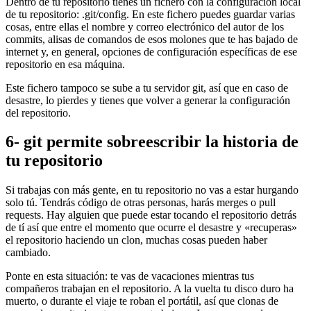
Dentro de tu repositorio tienes un fichero con la configuración local
de tu repositorio: .git/config. En este fichero puedes guardar varias
cosas, entre ellas el nombre y correo electrónico del autor de los
commits, alisas de comandos de esos molones que te has bajado de
internet y, en general, opciones de configuración específicas de ese
repositorio en esa máquina.
Este fichero tampoco se sube a tu servidor git, así que en caso de
desastre, lo pierdes y tienes que volver a generar la configuración
del repositorio.
6- git permite sobreescribir la historia de
tu repositorio
Si trabajas con más gente, en tu repositorio no vas a estar hurgando
solo tú. Tendrás código de otras personas, harás merges o pull
requests. Hay alguien que puede estar tocando el repositorio detrás
de tí así que entre el momento que ocurre el desastre y «recuperas»
el repositorio haciendo un clon, muchas cosas pueden haber
cambiado.
Ponte en esta situación: te vas de vacaciones mientras tus
compañeros trabajan en el repositorio. A la vuelta tu disco duro ha
muerto, o durante el viaje te roban el portátil, así que clonas de