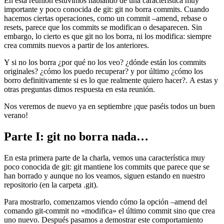
En esta reunión estuvimos hablando de una característica muy
importante y poco conocida de git: git no borra commits. Cuando
hacemos ciertas operaciones, como un commit –amend, rebase o
resets, parece que los commits se modifican o desaparecen. Sin
embargo, lo cierto es que git no los borra, ni los modifica: siempre
crea commits nuevos a partir de los anteriores.
Y si no los borra ¿por qué no los veo? ¿dónde están los commits
originales? ¿cómo los puedo recuperar? y por último ¿cómo los
borro definitivamente si es lo que realmente quiero hacer?. A estas y
otras preguntas dimos respuesta en esta reunión.
Nos veremos de nuevo ya en septiembre ¡que paséis todos un buen
verano!
Parte I: git no borra nada…
En esta primera parte de la charla, vemos una característica muy
poco conocida de git: git mantiene los commits que parece que se
han borrado y aunque no los veamos, siguen estando en nuestro
repositorio (en la carpeta .git).
Para mostrarlo, comenzamos viendo cómo la opción –amend del
comando git-commit no «modifica» el último commit sino que crea
uno nuevo. Después pasamos a demostrar este comportamiento