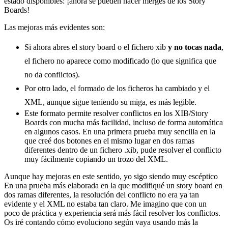
estado disponibles: ¡ahora se pueden hacer merges de los Story
Boards!
Las mejoras más evidentes son:
Si ahora abres el story board o el fichero xib
y no tocas nada
,
el fichero no aparece como modificado (lo que significa que
no da conflictos).
Por otro lado, el formado de los ficheros ha cambiado y el
XML, aunque sigue teniendo su miga, es más legible.
Este formato permite resolver conflictos en los XIB/Story
Boards con mucha más facilidad, incluso de forma automática
en algunos casos. En una primera prueba muy sencilla en la
que creé dos botones en el mismo lugar en dos ramas
diferentes dentro de un fichero .xib, pude resolver el conflicto
muy fácilmente copiando un trozo del XML.
Aunque hay mejoras en este sentido, yo sigo siendo muy escéptico
En una prueba más elaborada en la que modifiqué un story board en
dos ramas diferentes, la resolución del conflicto no era ya tan
evidente y el XML no estaba tan claro. Me imagino que con un
poco de práctica y experiencia será más fácil resolver los conflictos.
Os iré contando cómo evoluciono según vaya usando más la