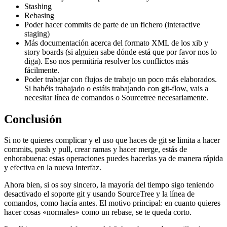
Stashing
Rebasing
Poder hacer commits de parte de un fichero (interactive
staging)
Más documentación acerca del formato XML de los xib y
story boards (si alguien sabe dónde está que por favor nos lo
diga). Eso nos permitiría resolver los conflictos más
fácilmente.
Poder trabajar con flujos de trabajo un poco más elaborados.
Si habéis trabajado o estáis trabajando con git-flow, vais a
necesitar línea de comandos o Sourcetree necesariamente.
Conclusión
Si no te quieres complicar y el uso que haces de git se limita a hacer
commits, push y pull, crear ramas y hacer merge, estás de
enhorabuena: estas operaciones puedes hacerlas ya de manera rápida
y efectiva en la nueva interfaz.
Ahora bien, si os soy sincero, la mayoría del tiempo sigo teniendo
desactivado el soporte git y usando SourceTree y la línea de
comandos, como hacía antes. El motivo principal: en cuanto quieres
hacer cosas «normales» como un rebase, se te queda corto.