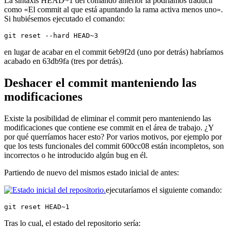
La sintaxis HEAD~1 del comando anterior la podríamos traducir
como «El commit al que está apuntando la rama activa menos uno».
Si hubiésemos ejecutado el comando:
git reset --hard HEAD~3
en lugar de acabar en el commit 6eb9f2d (uno por detrás) habríamos
acabado en 63db9fa (tres por detrás).
Deshacer el commit manteniendo las
modificaciones
Existe la posibilidad de eliminar el commit pero manteniendo las
modificaciones que contiene ese commit en el área de trabajo. ¿Y
por qué querríamos hacer esto? Por varios motivos, por ejemplo por
que los tests funcionales del commit 600cc08 están incompletos, son
incorrectos o he introducido algún bug en él.
Partiendo de nuevo del mismos estado inicial de antes:
ejecutaríamos el siguiente comando:
git reset HEAD~1
Tras lo cual, el estado del repositorio sería: