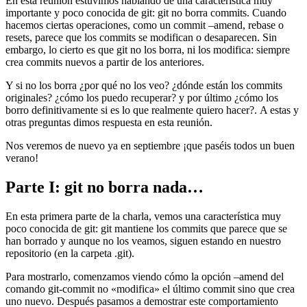
En esta reunión estuvimos hablando de una característica muy
importante y poco conocida de git: git no borra commits. Cuando
hacemos ciertas operaciones, como un commit –amend, rebase o
resets, parece que los commits se modifican o desaparecen. Sin
embargo, lo cierto es que git no los borra, ni los modifica: siempre
crea commits nuevos a partir de los anteriores.
Y si no los borra ¿por qué no los veo? ¿dónde están los commits
originales? ¿cómo los puedo recuperar? y por último ¿cómo los
borro definitivamente si es lo que realmente quiero hacer?. A estas y
otras preguntas dimos respuesta en esta reunión.
Nos veremos de nuevo ya en septiembre ¡que paséis todos un buen
verano!
Parte I: git no borra nada…
En esta primera parte de la charla, vemos una característica muy
poco conocida de git: git mantiene los commits que parece que se
han borrado y aunque no los veamos, siguen estando en nuestro
repositorio (en la carpeta .git).
Para mostrarlo, comenzamos viendo cómo la opción –amend del
comando git-commit no «modifica» el último commit sino que crea
uno nuevo. Después pasamos a demostrar este comportamiento