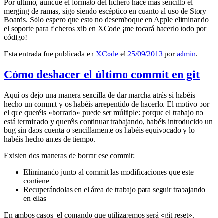
Por último, aunque el formato del fichero hace más sencillo el
merging de ramas, sigo siendo escéptico en cuanto al uso de Story
Boards. Sólo espero que esto no desemboque en Apple eliminando
el soporte para ficheros xib en XCode ¡me tocará hacerlo todo por
código!
Esta entrada fue publicada en
XCode
el
25/09/2013
por
admin
.
Cómo deshacer el último commit en git
Aquí os dejo una manera sencilla de dar marcha atrás si habéis
hecho un commit y os habéis arrepentido de hacerlo. El motivo por
el que queréis «borrarlo» puede ser múltiple: porque el trabajo no
está terminado y queréis continuar trabajando, habéis introducido un
bug sin daos cuenta o sencillamente os habéis equivocado y lo
habéis hecho antes de tiempo.
Existen dos maneras de borrar ese commit:
Eliminando junto al commit las modificaciones que este
contiene
Recuperándolas en el área de trabajo para seguir trabajando
en ellas
En ambos casos, el comando que utilizaremos será «git reset».