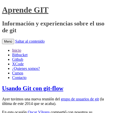
Aprende GIT
Información y experiencias sobre el uso
de git
Saltar al contenido
Menú
Inicio
Bitbucket
Github
XCode
¿Quienes somos?
Cursos
Contacto
Usando Git con git-flow
Ayer tuvimos una nueva reunión del
grupo de usuarios de git
(la
última de este 2014 que se acaba).
En esta ocasión
Oscar Vítores
compartió con nosotros su