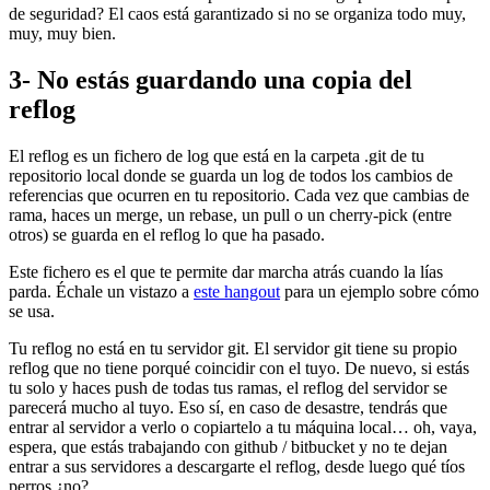
de seguridad? El caos está garantizado si no se organiza todo muy,
muy, muy bien.
3- No estás guardando una copia del
reflog
El reflog es un fichero de log que está en la carpeta .git de tu
repositorio local donde se guarda un log de todos los cambios de
referencias que ocurren en tu repositorio. Cada vez que cambias de
rama, haces un merge, un rebase, un pull o un cherry-pick (entre
otros) se guarda en el reflog lo que ha pasado.
Este fichero es el que te permite dar marcha atrás cuando la lías
parda. Échale un vistazo a
este hangout
para un ejemplo sobre cómo
se usa.
Tu reflog no está en tu servidor git. El servidor git tiene su propio
reflog que no tiene porqué coincidir con el tuyo. De nuevo, si estás
tu solo y haces push de todas tus ramas, el reflog del servidor se
parecerá mucho al tuyo. Eso sí, en caso de desastre, tendrás que
entrar al servidor a verlo o copiartelo a tu máquina local… oh, vaya,
espera, que estás trabajando con github / bitbucket y no te dejan
entrar a sus servidores a descargarte el reflog, desde luego qué tíos
perros ¿no?.