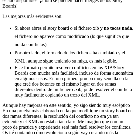
estado disponibles: ¡ahora se pueden hacer merges de los Story
Boards!
Las mejoras más evidentes son:
Si ahora abres el story board o el fichero xib
y no tocas nada
,
el fichero no aparece como modificado (lo que significa que
no da conflictos).
Por otro lado, el formado de los ficheros ha cambiado y el
XML, aunque sigue teniendo su miga, es más legible.
Este formato permite resolver conflictos en los XIB/Story
Boards con mucha más facilidad, incluso de forma automática
en algunos casos. En una primera prueba muy sencilla en la
que creé dos botones en el mismo lugar en dos ramas
diferentes dentro de un fichero .xib, pude resolver el conflicto
muy fácilmente copiando un trozo del XML.
Aunque hay mejoras en este sentido, yo sigo siendo muy escéptico
En una prueba más elaborada en la que modifiqué un story board en
dos ramas diferentes, la resolución del conflicto no era ya tan
evidente y el XML no estaba tan claro. Me imagino que con un
poco de práctica y experiencia será más fácil resolver los conflictos.
Os iré contando cómo evoluciono según vaya usando más la