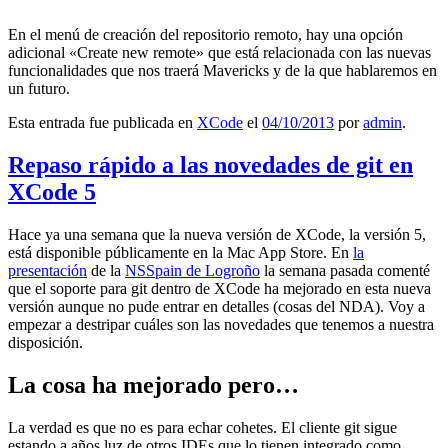
En el menú de creación del repositorio remoto, hay una opción
adicional «Create new remote» que está relacionada con las nuevas
funcionalidades que nos traerá Mavericks y de la que hablaremos en
un futuro.
Esta entrada fue publicada en
XCode
el
04/10/2013
por
admin
.
Repaso rápido a las novedades de git en
XCode 5
Hace ya una semana que la nueva versión de XCode, la versión 5,
está disponible públicamente en la Mac App Store. En
la
presentación
de la
NSSpain de Logroño
la semana pasada comenté
que el soporte para git dentro de XCode ha mejorado en esta nueva
versión aunque no pude entrar en detalles (cosas del NDA). Voy a
empezar a destripar cuáles son las novedades que tenemos a nuestra
disposición.
La cosa ha mejorado pero…
La verdad es que no es para echar cohetes. El cliente git sigue
estando a años luz de otros IDEs que lo tienen integrado como