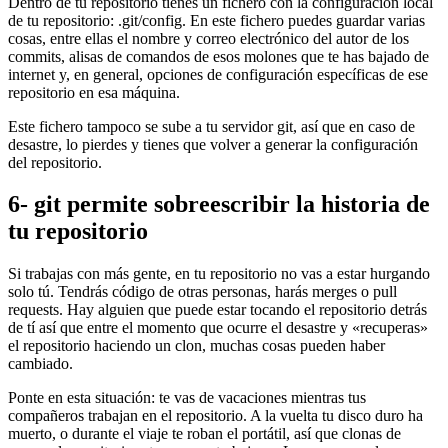
Dentro de tu repositorio tienes un fichero con la configuración local
de tu repositorio: .git/config. En este fichero puedes guardar varias
cosas, entre ellas el nombre y correo electrónico del autor de los
commits, alisas de comandos de esos molones que te has bajado de
internet y, en general, opciones de configuración específicas de ese
repositorio en esa máquina.
Este fichero tampoco se sube a tu servidor git, así que en caso de
desastre, lo pierdes y tienes que volver a generar la configuración
del repositorio.
6- git permite sobreescribir la historia de
tu repositorio
Si trabajas con más gente, en tu repositorio no vas a estar hurgando
solo tú. Tendrás código de otras personas, harás merges o pull
requests. Hay alguien que puede estar tocando el repositorio detrás
de tí así que entre el momento que ocurre el desastre y «recuperas»
el repositorio haciendo un clon, muchas cosas pueden haber
cambiado.
Ponte en esta situación: te vas de vacaciones mientras tus
compañeros trabajan en el repositorio. A la vuelta tu disco duro ha
muerto, o durante el viaje te roban el portátil, así que clonas de