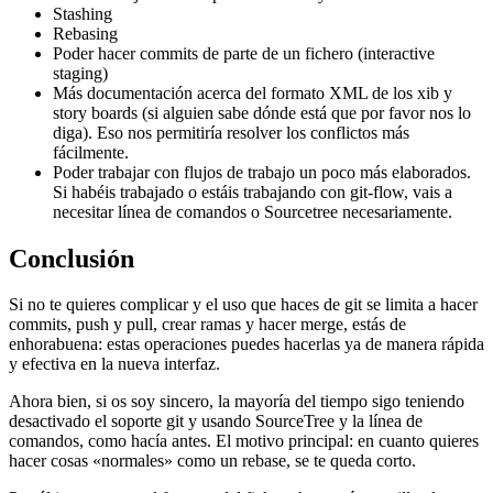
Stashing
Rebasing
Poder hacer commits de parte de un fichero (interactive
staging)
Más documentación acerca del formato XML de los xib y
story boards (si alguien sabe dónde está que por favor nos lo
diga). Eso nos permitiría resolver los conflictos más
fácilmente.
Poder trabajar con flujos de trabajo un poco más elaborados.
Si habéis trabajado o estáis trabajando con git-flow, vais a
necesitar línea de comandos o Sourcetree necesariamente.
Conclusión
Si no te quieres complicar y el uso que haces de git se limita a hacer
commits, push y pull, crear ramas y hacer merge, estás de
enhorabuena: estas operaciones puedes hacerlas ya de manera rápida
y efectiva en la nueva interfaz.
Ahora bien, si os soy sincero, la mayoría del tiempo sigo teniendo
desactivado el soporte git y usando SourceTree y la línea de
comandos, como hacía antes. El motivo principal: en cuanto quieres
hacer cosas «normales» como un rebase, se te queda corto.