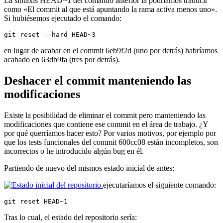
La sintaxis HEAD~1 del comando anterior la podríamos traducir
como «El commit al que está apuntando la rama activa menos uno».
Si hubiésemos ejecutado el comando:
git reset --hard HEAD~3
en lugar de acabar en el commit 6eb9f2d (uno por detrás) habríamos
acabado en 63db9fa (tres por detrás).
Deshacer el commit manteniendo las
modificaciones
Existe la posibilidad de eliminar el commit pero manteniendo las
modificaciones que contiene ese commit en el área de trabajo. ¿Y
por qué querríamos hacer esto? Por varios motivos, por ejemplo por
que los tests funcionales del commit 600cc08 están incompletos, son
incorrectos o he introducido algún bug en él.
Partiendo de nuevo del mismos estado inicial de antes:
ejecutaríamos el siguiente comando:
git reset HEAD~1
Tras lo cual, el estado del repositorio sería: