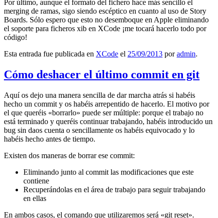
Por último, aunque el formato del fichero hace más sencillo el
merging de ramas, sigo siendo escéptico en cuanto al uso de Story
Boards. Sólo espero que esto no desemboque en Apple eliminando
el soporte para ficheros xib en XCode ¡me tocará hacerlo todo por
código!
Esta entrada fue publicada en
XCode
el
25/09/2013
por
admin
.
Cómo deshacer el último commit en git
Aquí os dejo una manera sencilla de dar marcha atrás si habéis
hecho un commit y os habéis arrepentido de hacerlo. El motivo por
el que queréis «borrarlo» puede ser múltiple: porque el trabajo no
está terminado y queréis continuar trabajando, habéis introducido un
bug sin daos cuenta o sencillamente os habéis equivocado y lo
habéis hecho antes de tiempo.
Existen dos maneras de borrar ese commit:
Eliminando junto al commit las modificaciones que este
contiene
Recuperándolas en el área de trabajo para seguir trabajando
en ellas
En ambos casos, el comando que utilizaremos será «git reset».