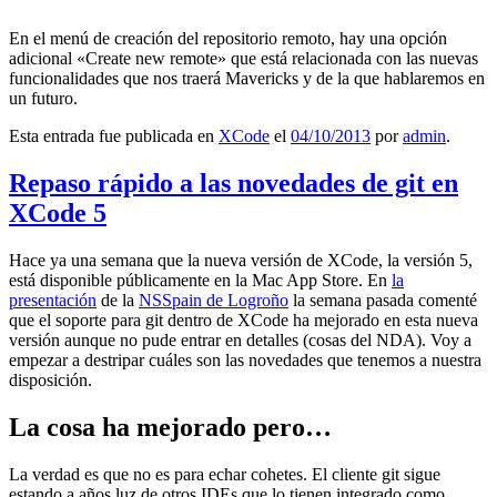
En el menú de creación del repositorio remoto, hay una opción
adicional «Create new remote» que está relacionada con las nuevas
funcionalidades que nos traerá Mavericks y de la que hablaremos en
un futuro.
Esta entrada fue publicada en
XCode
el
04/10/2013
por
admin
.
Repaso rápido a las novedades de git en
XCode 5
Hace ya una semana que la nueva versión de XCode, la versión 5,
está disponible públicamente en la Mac App Store. En
la
presentación
de la
NSSpain de Logroño
la semana pasada comenté
que el soporte para git dentro de XCode ha mejorado en esta nueva
versión aunque no pude entrar en detalles (cosas del NDA). Voy a
empezar a destripar cuáles son las novedades que tenemos a nuestra
disposición.
La cosa ha mejorado pero…
La verdad es que no es para echar cohetes. El cliente git sigue
estando a años luz de otros IDEs que lo tienen integrado como