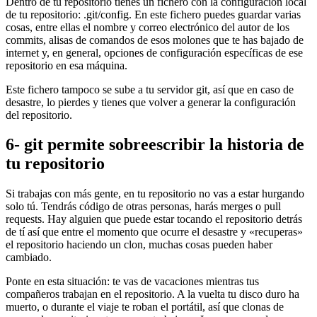
Dentro de tu repositorio tienes un fichero con la configuración local
de tu repositorio: .git/config. En este fichero puedes guardar varias
cosas, entre ellas el nombre y correo electrónico del autor de los
commits, alisas de comandos de esos molones que te has bajado de
internet y, en general, opciones de configuración específicas de ese
repositorio en esa máquina.
Este fichero tampoco se sube a tu servidor git, así que en caso de
desastre, lo pierdes y tienes que volver a generar la configuración
del repositorio.
6- git permite sobreescribir la historia de
tu repositorio
Si trabajas con más gente, en tu repositorio no vas a estar hurgando
solo tú. Tendrás código de otras personas, harás merges o pull
requests. Hay alguien que puede estar tocando el repositorio detrás
de tí así que entre el momento que ocurre el desastre y «recuperas»
el repositorio haciendo un clon, muchas cosas pueden haber
cambiado.
Ponte en esta situación: te vas de vacaciones mientras tus
compañeros trabajan en el repositorio. A la vuelta tu disco duro ha
muerto, o durante el viaje te roban el portátil, así que clonas de