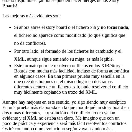
estado disponibles: ¡ahora se pueden hacer merges de los Story
Boards!
Las mejoras más evidentes son:
Si ahora abres el story board o el fichero xib
y no tocas nada
,
el fichero no aparece como modificado (lo que significa que
no da conflictos).
Por otro lado, el formado de los ficheros ha cambiado y el
XML, aunque sigue teniendo su miga, es más legible.
Este formato permite resolver conflictos en los XIB/Story
Boards con mucha más facilidad, incluso de forma automática
en algunos casos. En una primera prueba muy sencilla en la
que creé dos botones en el mismo lugar en dos ramas
diferentes dentro de un fichero .xib, pude resolver el conflicto
muy fácilmente copiando un trozo del XML.
Aunque hay mejoras en este sentido, yo sigo siendo muy escéptico
En una prueba más elaborada en la que modifiqué un story board en
dos ramas diferentes, la resolución del conflicto no era ya tan
evidente y el XML no estaba tan claro. Me imagino que con un
poco de práctica y experiencia será más fácil resolver los conflictos.
Os iré contando cómo evoluciono según vaya usando más la