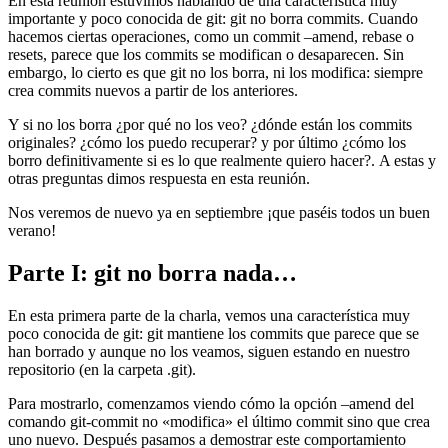
En esta reunión estuvimos hablando de una característica muy
importante y poco conocida de git: git no borra commits. Cuando
hacemos ciertas operaciones, como un commit –amend, rebase o
resets, parece que los commits se modifican o desaparecen. Sin
embargo, lo cierto es que git no los borra, ni los modifica: siempre
crea commits nuevos a partir de los anteriores.
Y si no los borra ¿por qué no los veo? ¿dónde están los commits
originales? ¿cómo los puedo recuperar? y por último ¿cómo los
borro definitivamente si es lo que realmente quiero hacer?. A estas y
otras preguntas dimos respuesta en esta reunión.
Nos veremos de nuevo ya en septiembre ¡que paséis todos un buen
verano!
Parte I: git no borra nada…
En esta primera parte de la charla, vemos una característica muy
poco conocida de git: git mantiene los commits que parece que se
han borrado y aunque no los veamos, siguen estando en nuestro
repositorio (en la carpeta .git).
Para mostrarlo, comenzamos viendo cómo la opción –amend del
comando git-commit no «modifica» el último commit sino que crea
uno nuevo. Después pasamos a demostrar este comportamiento