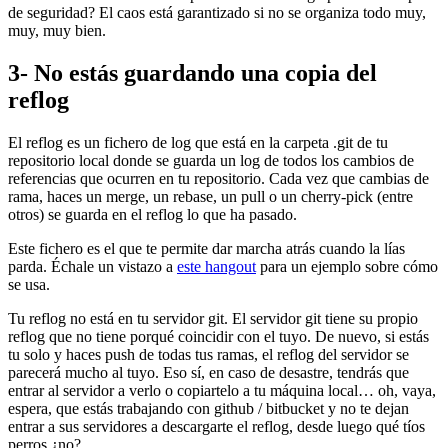
de seguridad? El caos está garantizado si no se organiza todo muy,
muy, muy bien.
3- No estás guardando una copia del
reflog
El reflog es un fichero de log que está en la carpeta .git de tu
repositorio local donde se guarda un log de todos los cambios de
referencias que ocurren en tu repositorio. Cada vez que cambias de
rama, haces un merge, un rebase, un pull o un cherry-pick (entre
otros) se guarda en el reflog lo que ha pasado.
Este fichero es el que te permite dar marcha atrás cuando la lías
parda. Échale un vistazo a
este hangout
para un ejemplo sobre cómo
se usa.
Tu reflog no está en tu servidor git. El servidor git tiene su propio
reflog que no tiene porqué coincidir con el tuyo. De nuevo, si estás
tu solo y haces push de todas tus ramas, el reflog del servidor se
parecerá mucho al tuyo. Eso sí, en caso de desastre, tendrás que
entrar al servidor a verlo o copiartelo a tu máquina local… oh, vaya,
espera, que estás trabajando con github / bitbucket y no te dejan
entrar a sus servidores a descargarte el reflog, desde luego qué tíos
perros ¿no?.