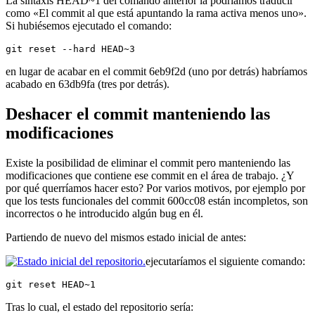
La sintaxis HEAD~1 del comando anterior la podríamos traducir
como «El commit al que está apuntando la rama activa menos uno».
Si hubiésemos ejecutado el comando:
git reset --hard HEAD~3
en lugar de acabar en el commit 6eb9f2d (uno por detrás) habríamos
acabado en 63db9fa (tres por detrás).
Deshacer el commit manteniendo las
modificaciones
Existe la posibilidad de eliminar el commit pero manteniendo las
modificaciones que contiene ese commit en el área de trabajo. ¿Y
por qué querríamos hacer esto? Por varios motivos, por ejemplo por
que los tests funcionales del commit 600cc08 están incompletos, son
incorrectos o he introducido algún bug en él.
Partiendo de nuevo del mismos estado inicial de antes:
ejecutaríamos el siguiente comando:
git reset HEAD~1
Tras lo cual, el estado del repositorio sería: