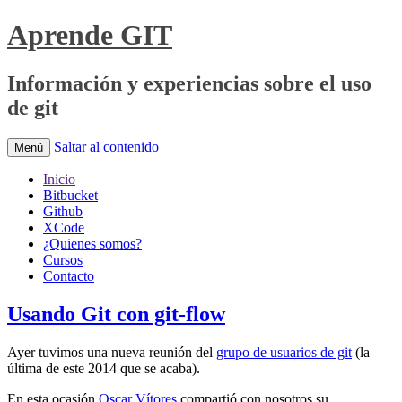
Aprende GIT
Información y experiencias sobre el uso
de git
Saltar al contenido
Menú
Inicio
Bitbucket
Github
XCode
¿Quienes somos?
Cursos
Contacto
Usando Git con git-flow
Ayer tuvimos una nueva reunión del
grupo de usuarios de git
(la
última de este 2014 que se acaba).
En esta ocasión
Oscar Vítores
compartió con nosotros su