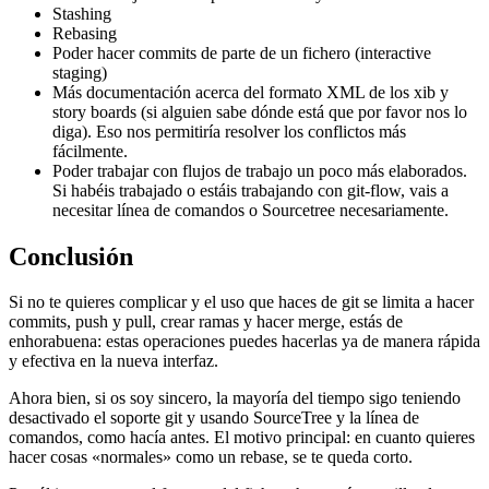
Stashing
Rebasing
Poder hacer commits de parte de un fichero (interactive
staging)
Más documentación acerca del formato XML de los xib y
story boards (si alguien sabe dónde está que por favor nos lo
diga). Eso nos permitiría resolver los conflictos más
fácilmente.
Poder trabajar con flujos de trabajo un poco más elaborados.
Si habéis trabajado o estáis trabajando con git-flow, vais a
necesitar línea de comandos o Sourcetree necesariamente.
Conclusión
Si no te quieres complicar y el uso que haces de git se limita a hacer
commits, push y pull, crear ramas y hacer merge, estás de
enhorabuena: estas operaciones puedes hacerlas ya de manera rápida
y efectiva en la nueva interfaz.
Ahora bien, si os soy sincero, la mayoría del tiempo sigo teniendo
desactivado el soporte git y usando SourceTree y la línea de
comandos, como hacía antes. El motivo principal: en cuanto quieres
hacer cosas «normales» como un rebase, se te queda corto.