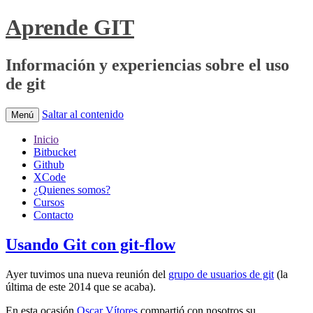
Aprende GIT
Información y experiencias sobre el uso
de git
Saltar al contenido
Menú
Inicio
Bitbucket
Github
XCode
¿Quienes somos?
Cursos
Contacto
Usando Git con git-flow
Ayer tuvimos una nueva reunión del
grupo de usuarios de git
(la
última de este 2014 que se acaba).
En esta ocasión
Oscar Vítores
compartió con nosotros su