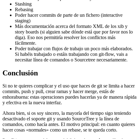
Stashing
Rebasing
Poder hacer commits de parte de un fichero (interactive
staging)
Más documentación acerca del formato XML de los xib y
story boards (si alguien sabe dónde está que por favor nos lo
diga). Eso nos permitiría resolver los conflictos más
fácilmente.
Poder trabajar con flujos de trabajo un poco más elaborados.
Si habéis trabajado o estáis trabajando con git-flow, vais a
necesitar línea de comandos o Sourcetree necesariamente.
Conclusión
Si no te quieres complicar y el uso que haces de git se limita a hacer
commits, push y pull, crear ramas y hacer merge, estás de
enhorabuena: estas operaciones puedes hacerlas ya de manera rápida
y efectiva en la nueva interfaz.
Ahora bien, si os soy sincero, la mayoría del tiempo sigo teniendo
desactivado el soporte git y usando SourceTree y la línea de
comandos, como hacía antes. El motivo principal: en cuanto quieres
hacer cosas «normales» como un rebase, se te queda corto.