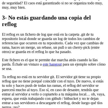
de seguridad? El caos está garantizado si no se organiza todo muy,
muy, muy bien.
3- No estás guardando una copia del
reflog
El reflog es un fichero de log que está en la carpeta .git de tu
repositorio local donde se guarda un log de todos los cambios de
referencias que ocurren en tu repositorio. Cada vez que cambias de
rama, haces un merge, un rebase, un pull o un cherry-pick (entre
otros) se guarda en el reflog lo que ha pasado.
Este fichero es el que te permite dar marcha atrás cuando la lías
parda. Échale un vistazo a
este hangout
para un ejemplo sobre cómo
se usa.
Tu reflog no está en tu servidor git. El servidor git tiene su propio
reflog que no tiene porqué coincidir con el tuyo. De nuevo, si estás
tu solo y haces push de todas tus ramas, el reflog del servidor se
parecerá mucho al tuyo. Eso sí, en caso de desastre, tendrás que
entrar al servidor a verlo o copiartelo a tu máquina local… oh, vaya,
espera, que estás trabajando con github / bitbucket y no te dejan
entrar a sus servidores a descargarte el reflog, desde luego qué tíos
perros ¿no?.