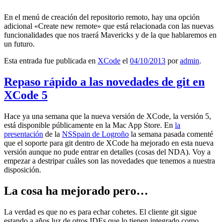
En el menú de creación del repositorio remoto, hay una opción
adicional «Create new remote» que está relacionada con las nuevas
funcionalidades que nos traerá Mavericks y de la que hablaremos en
un futuro.
Esta entrada fue publicada en
XCode
el
04/10/2013
por
admin
.
Repaso rápido a las novedades de git en
XCode 5
Hace ya una semana que la nueva versión de XCode, la versión 5,
está disponible públicamente en la Mac App Store. En
la
presentación
de la
NSSpain de Logroño
la semana pasada comenté
que el soporte para git dentro de XCode ha mejorado en esta nueva
versión aunque no pude entrar en detalles (cosas del NDA). Voy a
empezar a destripar cuáles son las novedades que tenemos a nuestra
disposición.
La cosa ha mejorado pero…
La verdad es que no es para echar cohetes. El cliente git sigue
estando a años luz de otros IDEs que lo tienen integrado como