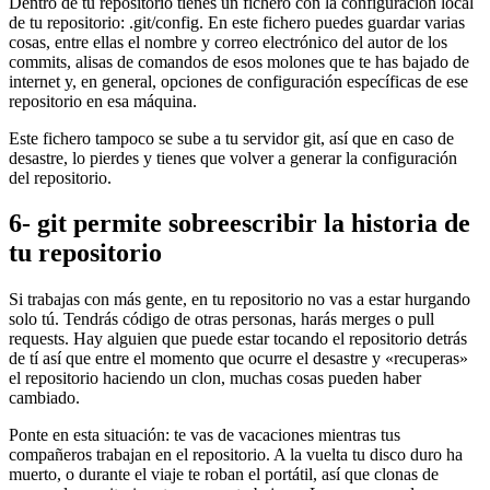
Dentro de tu repositorio tienes un fichero con la configuración local
de tu repositorio: .git/config. En este fichero puedes guardar varias
cosas, entre ellas el nombre y correo electrónico del autor de los
commits, alisas de comandos de esos molones que te has bajado de
internet y, en general, opciones de configuración específicas de ese
repositorio en esa máquina.
Este fichero tampoco se sube a tu servidor git, así que en caso de
desastre, lo pierdes y tienes que volver a generar la configuración
del repositorio.
6- git permite sobreescribir la historia de
tu repositorio
Si trabajas con más gente, en tu repositorio no vas a estar hurgando
solo tú. Tendrás código de otras personas, harás merges o pull
requests. Hay alguien que puede estar tocando el repositorio detrás
de tí así que entre el momento que ocurre el desastre y «recuperas»
el repositorio haciendo un clon, muchas cosas pueden haber
cambiado.
Ponte en esta situación: te vas de vacaciones mientras tus
compañeros trabajan en el repositorio. A la vuelta tu disco duro ha
muerto, o durante el viaje te roban el portátil, así que clonas de