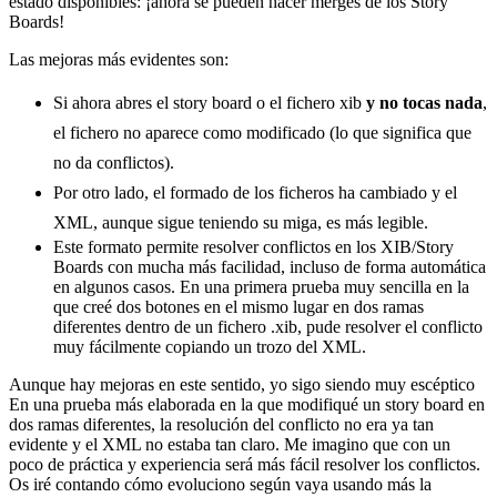
estado disponibles: ¡ahora se pueden hacer merges de los Story
Boards!
Las mejoras más evidentes son:
Si ahora abres el story board o el fichero xib
y no tocas nada
,
el fichero no aparece como modificado (lo que significa que
no da conflictos).
Por otro lado, el formado de los ficheros ha cambiado y el
XML, aunque sigue teniendo su miga, es más legible.
Este formato permite resolver conflictos en los XIB/Story
Boards con mucha más facilidad, incluso de forma automática
en algunos casos. En una primera prueba muy sencilla en la
que creé dos botones en el mismo lugar en dos ramas
diferentes dentro de un fichero .xib, pude resolver el conflicto
muy fácilmente copiando un trozo del XML.
Aunque hay mejoras en este sentido, yo sigo siendo muy escéptico
En una prueba más elaborada en la que modifiqué un story board en
dos ramas diferentes, la resolución del conflicto no era ya tan
evidente y el XML no estaba tan claro. Me imagino que con un
poco de práctica y experiencia será más fácil resolver los conflictos.
Os iré contando cómo evoluciono según vaya usando más la