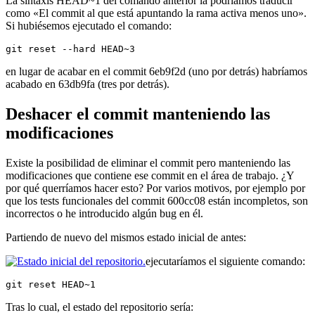
La sintaxis HEAD~1 del comando anterior la podríamos traducir
como «El commit al que está apuntando la rama activa menos uno».
Si hubiésemos ejecutado el comando:
git reset --hard HEAD~3
en lugar de acabar en el commit 6eb9f2d (uno por detrás) habríamos
acabado en 63db9fa (tres por detrás).
Deshacer el commit manteniendo las
modificaciones
Existe la posibilidad de eliminar el commit pero manteniendo las
modificaciones que contiene ese commit en el área de trabajo. ¿Y
por qué querríamos hacer esto? Por varios motivos, por ejemplo por
que los tests funcionales del commit 600cc08 están incompletos, son
incorrectos o he introducido algún bug en él.
Partiendo de nuevo del mismos estado inicial de antes:
ejecutaríamos el siguiente comando:
git reset HEAD~1
Tras lo cual, el estado del repositorio sería: