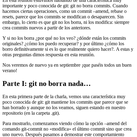
En esta reunión estuvimos hablando de una característica muy
importante y poco conocida de git: git no borra commits. Cuando
hacemos ciertas operaciones, como un commit –amend, rebase o
resets, parece que los commits se modifican o desaparecen. Sin
embargo, lo cierto es que git no los borra, ni los modifica: siempre
crea commits nuevos a partir de los anteriores.
Y si no los borra ¿por qué no los veo? ¿dónde están los commits
originales? ¿cómo los puedo recuperar? y por último ¿cómo los
borro definitivamente si es lo que realmente quiero hacer?. A estas y
otras preguntas dimos respuesta en esta reunión.
Nos veremos de nuevo ya en septiembre ¡que paséis todos un buen
verano!
Parte I: git no borra nada…
En esta primera parte de la charla, vemos una característica muy
poco conocida de git: git mantiene los commits que parece que se
han borrado y aunque no los veamos, siguen estando en nuestro
repositorio (en la carpeta .git).
Para mostrarlo, comenzamos viendo cómo la opción –amend del
comando git-commit no «modifica» el último commit sino que crea
uno nuevo. Después pasamos a demostrar este comportamiento