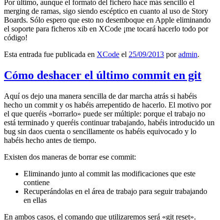
Por último, aunque el formato del fichero hace más sencillo el
merging de ramas, sigo siendo escéptico en cuanto al uso de Story
Boards. Sólo espero que esto no desemboque en Apple eliminando
el soporte para ficheros xib en XCode ¡me tocará hacerlo todo por
código!
Esta entrada fue publicada en
XCode
el
25/09/2013
por
admin
.
Cómo deshacer el último commit en git
Aquí os dejo una manera sencilla de dar marcha atrás si habéis
hecho un commit y os habéis arrepentido de hacerlo. El motivo por
el que queréis «borrarlo» puede ser múltiple: porque el trabajo no
está terminado y queréis continuar trabajando, habéis introducido un
bug sin daos cuenta o sencillamente os habéis equivocado y lo
habéis hecho antes de tiempo.
Existen dos maneras de borrar ese commit:
Eliminando junto al commit las modificaciones que este
contiene
Recuperándolas en el área de trabajo para seguir trabajando
en ellas
En ambos casos, el comando que utilizaremos será «git reset».