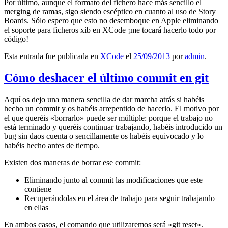
Por último, aunque el formato del fichero hace más sencillo el
merging de ramas, sigo siendo escéptico en cuanto al uso de Story
Boards. Sólo espero que esto no desemboque en Apple eliminando
el soporte para ficheros xib en XCode ¡me tocará hacerlo todo por
código!
Esta entrada fue publicada en
XCode
el
25/09/2013
por
admin
.
Cómo deshacer el último commit en git
Aquí os dejo una manera sencilla de dar marcha atrás si habéis
hecho un commit y os habéis arrepentido de hacerlo. El motivo por
el que queréis «borrarlo» puede ser múltiple: porque el trabajo no
está terminado y queréis continuar trabajando, habéis introducido un
bug sin daos cuenta o sencillamente os habéis equivocado y lo
habéis hecho antes de tiempo.
Existen dos maneras de borrar ese commit:
Eliminando junto al commit las modificaciones que este
contiene
Recuperándolas en el área de trabajo para seguir trabajando
en ellas
En ambos casos, el comando que utilizaremos será «git reset».