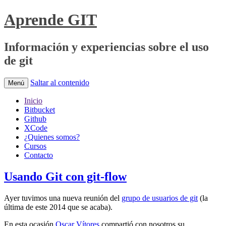
Aprende GIT
Información y experiencias sobre el uso
de git
Saltar al contenido
Menú
Inicio
Bitbucket
Github
XCode
¿Quienes somos?
Cursos
Contacto
Usando Git con git-flow
Ayer tuvimos una nueva reunión del
grupo de usuarios de git
(la
última de este 2014 que se acaba).
En esta ocasión
Oscar Vítores
compartió con nosotros su