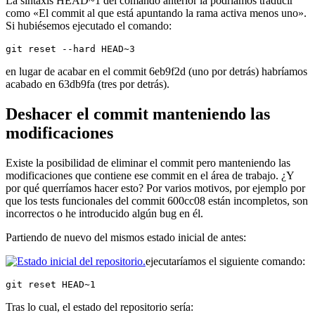
La sintaxis HEAD~1 del comando anterior la podríamos traducir
como «El commit al que está apuntando la rama activa menos uno».
Si hubiésemos ejecutado el comando:
git reset --hard HEAD~3
en lugar de acabar en el commit 6eb9f2d (uno por detrás) habríamos
acabado en 63db9fa (tres por detrás).
Deshacer el commit manteniendo las
modificaciones
Existe la posibilidad de eliminar el commit pero manteniendo las
modificaciones que contiene ese commit en el área de trabajo. ¿Y
por qué querríamos hacer esto? Por varios motivos, por ejemplo por
que los tests funcionales del commit 600cc08 están incompletos, son
incorrectos o he introducido algún bug en él.
Partiendo de nuevo del mismos estado inicial de antes:
ejecutaríamos el siguiente comando:
git reset HEAD~1
Tras lo cual, el estado del repositorio sería: