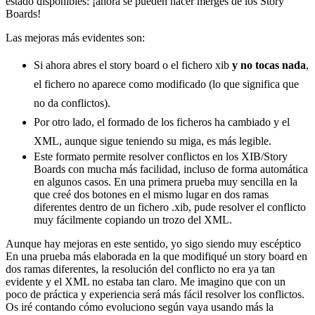
estado disponibles: ¡ahora se pueden hacer merges de los Story
Boards!
Las mejoras más evidentes son:
Si ahora abres el story board o el fichero xib
y no tocas nada
,
el fichero no aparece como modificado (lo que significa que
no da conflictos).
Por otro lado, el formado de los ficheros ha cambiado y el
XML, aunque sigue teniendo su miga, es más legible.
Este formato permite resolver conflictos en los XIB/Story
Boards con mucha más facilidad, incluso de forma automática
en algunos casos. En una primera prueba muy sencilla en la
que creé dos botones en el mismo lugar en dos ramas
diferentes dentro de un fichero .xib, pude resolver el conflicto
muy fácilmente copiando un trozo del XML.
Aunque hay mejoras en este sentido, yo sigo siendo muy escéptico
En una prueba más elaborada en la que modifiqué un story board en
dos ramas diferentes, la resolución del conflicto no era ya tan
evidente y el XML no estaba tan claro. Me imagino que con un
poco de práctica y experiencia será más fácil resolver los conflictos.
Os iré contando cómo evoluciono según vaya usando más la