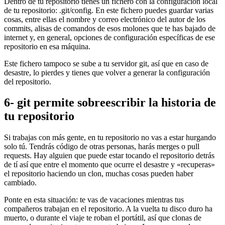
Dentro de tu repositorio tienes un fichero con la configuración local
de tu repositorio: .git/config. En este fichero puedes guardar varias
cosas, entre ellas el nombre y correo electrónico del autor de los
commits, alisas de comandos de esos molones que te has bajado de
internet y, en general, opciones de configuración específicas de ese
repositorio en esa máquina.
Este fichero tampoco se sube a tu servidor git, así que en caso de
desastre, lo pierdes y tienes que volver a generar la configuración
del repositorio.
6- git permite sobreescribir la historia de
tu repositorio
Si trabajas con más gente, en tu repositorio no vas a estar hurgando
solo tú. Tendrás código de otras personas, harás merges o pull
requests. Hay alguien que puede estar tocando el repositorio detrás
de tí así que entre el momento que ocurre el desastre y «recuperas»
el repositorio haciendo un clon, muchas cosas pueden haber
cambiado.
Ponte en esta situación: te vas de vacaciones mientras tus
compañeros trabajan en el repositorio. A la vuelta tu disco duro ha
muerto, o durante el viaje te roban el portátil, así que clonas de