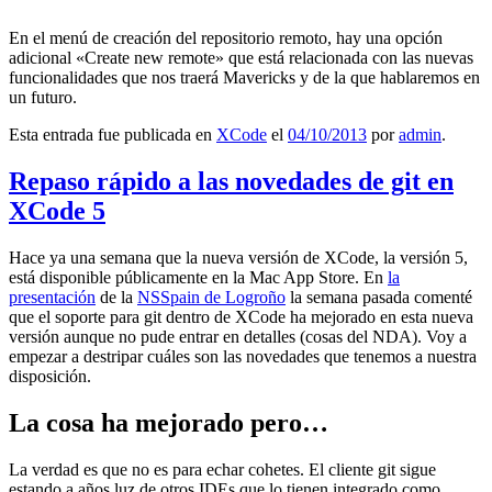
En el menú de creación del repositorio remoto, hay una opción
adicional «Create new remote» que está relacionada con las nuevas
funcionalidades que nos traerá Mavericks y de la que hablaremos en
un futuro.
Esta entrada fue publicada en
XCode
el
04/10/2013
por
admin
.
Repaso rápido a las novedades de git en
XCode 5
Hace ya una semana que la nueva versión de XCode, la versión 5,
está disponible públicamente en la Mac App Store. En
la
presentación
de la
NSSpain de Logroño
la semana pasada comenté
que el soporte para git dentro de XCode ha mejorado en esta nueva
versión aunque no pude entrar en detalles (cosas del NDA). Voy a
empezar a destripar cuáles son las novedades que tenemos a nuestra
disposición.
La cosa ha mejorado pero…
La verdad es que no es para echar cohetes. El cliente git sigue
estando a años luz de otros IDEs que lo tienen integrado como