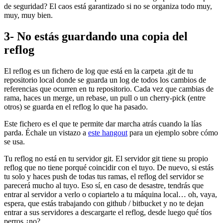
de seguridad? El caos está garantizado si no se organiza todo muy,
muy, muy bien.
3- No estás guardando una copia del
reflog
El reflog es un fichero de log que está en la carpeta .git de tu
repositorio local donde se guarda un log de todos los cambios de
referencias que ocurren en tu repositorio. Cada vez que cambias de
rama, haces un merge, un rebase, un pull o un cherry-pick (entre
otros) se guarda en el reflog lo que ha pasado.
Este fichero es el que te permite dar marcha atrás cuando la lías
parda. Échale un vistazo a
este hangout
para un ejemplo sobre cómo
se usa.
Tu reflog no está en tu servidor git. El servidor git tiene su propio
reflog que no tiene porqué coincidir con el tuyo. De nuevo, si estás
tu solo y haces push de todas tus ramas, el reflog del servidor se
parecerá mucho al tuyo. Eso sí, en caso de desastre, tendrás que
entrar al servidor a verlo o copiartelo a tu máquina local… oh, vaya,
espera, que estás trabajando con github / bitbucket y no te dejan
entrar a sus servidores a descargarte el reflog, desde luego qué tíos
perros ¿no?.