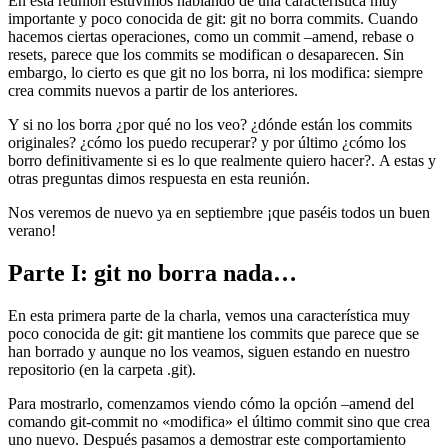
En esta reunión estuvimos hablando de una característica muy
importante y poco conocida de git: git no borra commits. Cuando
hacemos ciertas operaciones, como un commit –amend, rebase o
resets, parece que los commits se modifican o desaparecen. Sin
embargo, lo cierto es que git no los borra, ni los modifica: siempre
crea commits nuevos a partir de los anteriores.
Y si no los borra ¿por qué no los veo? ¿dónde están los commits
originales? ¿cómo los puedo recuperar? y por último ¿cómo los
borro definitivamente si es lo que realmente quiero hacer?. A estas y
otras preguntas dimos respuesta en esta reunión.
Nos veremos de nuevo ya en septiembre ¡que paséis todos un buen
verano!
Parte I: git no borra nada…
En esta primera parte de la charla, vemos una característica muy
poco conocida de git: git mantiene los commits que parece que se
han borrado y aunque no los veamos, siguen estando en nuestro
repositorio (en la carpeta .git).
Para mostrarlo, comenzamos viendo cómo la opción –amend del
comando git-commit no «modifica» el último commit sino que crea
uno nuevo. Después pasamos a demostrar este comportamiento