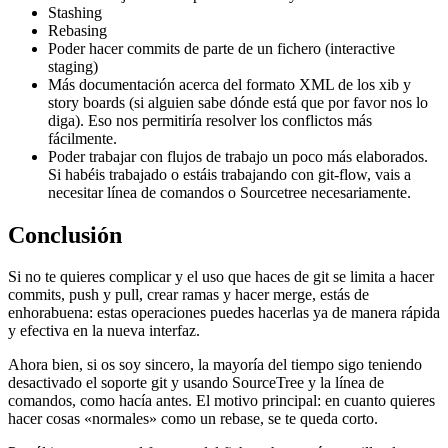
Stashing
Rebasing
Poder hacer commits de parte de un fichero (interactive
staging)
Más documentación acerca del formato XML de los xib y
story boards (si alguien sabe dónde está que por favor nos lo
diga). Eso nos permitiría resolver los conflictos más
fácilmente.
Poder trabajar con flujos de trabajo un poco más elaborados.
Si habéis trabajado o estáis trabajando con git-flow, vais a
necesitar línea de comandos o Sourcetree necesariamente.
Conclusión
Si no te quieres complicar y el uso que haces de git se limita a hacer
commits, push y pull, crear ramas y hacer merge, estás de
enhorabuena: estas operaciones puedes hacerlas ya de manera rápida
y efectiva en la nueva interfaz.
Ahora bien, si os soy sincero, la mayoría del tiempo sigo teniendo
desactivado el soporte git y usando SourceTree y la línea de
comandos, como hacía antes. El motivo principal: en cuanto quieres
hacer cosas «normales» como un rebase, se te queda corto.