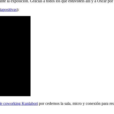
 la exposición. Gracias a todos los que estuvisteis allí y a Oscar por 
iapositivas
):
de coworking Kunlabori
por cedernos la sala, micro y conexión para reu