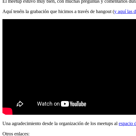
El meetup estuvo muy bien, con muchas preguntas y comentarios durante
Aquí tenéis la grabación que hicimos a través de hangout (
y aquí las d
Una agradecimiento desde la organización de los meetups al
espacio 
Otros enlaces: