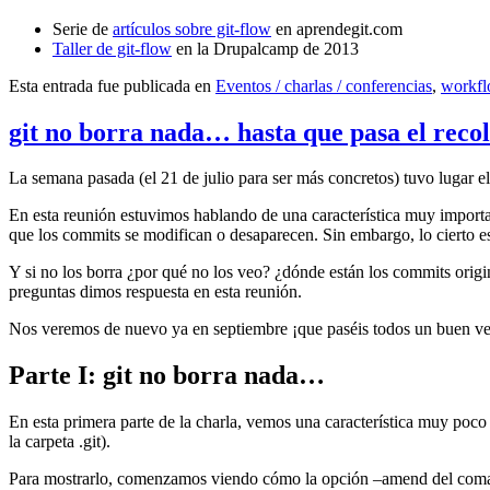
Serie de
artículos sobre git-flow
en aprendegit.com
Taller de git-flow
en la Drupalcamp de 2013
Esta entrada fue publicada en
Eventos / charlas / conferencias
,
workf
git no borra nada… hasta que pasa el reco
La semana pasada (el 21 de julio para ser más concretos) tuvo lugar e
En esta reunión estuvimos hablando de una característica muy import
que los commits se modifican o desaparecen. Sin embargo, lo cierto es 
Y si no los borra ¿por qué no los veo? ¿dónde están los commits origi
preguntas dimos respuesta en esta reunión.
Nos veremos de nuevo ya en septiembre ¡que paséis todos un buen v
Parte I: git no borra nada…
En esta primera parte de la charla, vemos una característica muy poco
la carpeta .git).
Para mostrarlo, comenzamos viendo cómo la opción –amend del coma