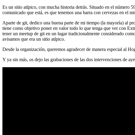
Es un sitio atípico, con mucha historia detrás. Situado en el número 5
comunicado que está, es que tenemos una barra con cervezas en el mi
Aparte de git, dedico una buena parte de mi tiempo (la mayoría) al
tiene como objetivo poner en valor todo lo que tenga que ver con Ex
tener un meetup de git en un lugar tradicionalmente considerado como 
avisamos que era un sitio atípico.
Desde la organización, queremos agradecer de manera especial al Hog
Y ya sin más, os dejo las grabaciones de las dos intervenciones de aye