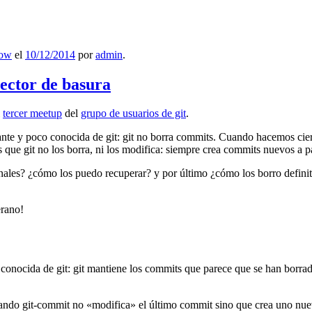
low
el
10/12/2014
por
admin
.
lector de basura
l
tercer meetup
del
grupo de usuarios de git
.
ante y poco conocida de git: git no borra commits. Cuando hacemos cie
que git no los borra, ni los modifica: siempre crea commits nuevos a par
nales? ¿cómo los puedo recuperar? y por último ¿cómo los borro definiti
erano!
 conocida de git: git mantiene los commits que parece que se han borra
ndo git-commit no «modifica» el último commit sino que crea uno nu