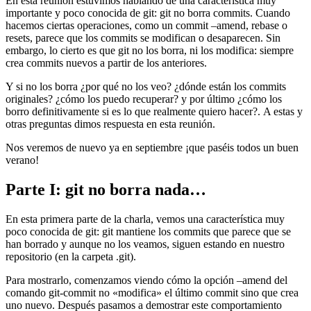
En esta reunión estuvimos hablando de una característica muy
importante y poco conocida de git: git no borra commits. Cuando
hacemos ciertas operaciones, como un commit –amend, rebase o
resets, parece que los commits se modifican o desaparecen. Sin
embargo, lo cierto es que git no los borra, ni los modifica: siempre
crea commits nuevos a partir de los anteriores.
Y si no los borra ¿por qué no los veo? ¿dónde están los commits
originales? ¿cómo los puedo recuperar? y por último ¿cómo los
borro definitivamente si es lo que realmente quiero hacer?. A estas y
otras preguntas dimos respuesta en esta reunión.
Nos veremos de nuevo ya en septiembre ¡que paséis todos un buen
verano!
Parte I: git no borra nada…
En esta primera parte de la charla, vemos una característica muy
poco conocida de git: git mantiene los commits que parece que se
han borrado y aunque no los veamos, siguen estando en nuestro
repositorio (en la carpeta .git).
Para mostrarlo, comenzamos viendo cómo la opción –amend del
comando git-commit no «modifica» el último commit sino que crea
uno nuevo. Después pasamos a demostrar este comportamiento