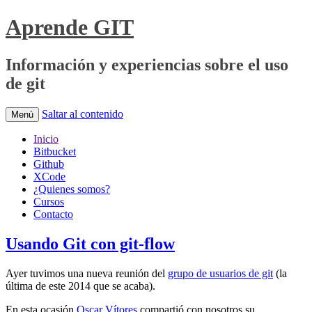
Aprende GIT
Información y experiencias sobre el uso
de git
Saltar al contenido
Menú
Inicio
Bitbucket
Github
XCode
¿Quienes somos?
Cursos
Contacto
Usando Git con git-flow
Ayer tuvimos una nueva reunión del
grupo de usuarios de git
(la
última de este 2014 que se acaba).
En esta ocasión
Oscar Vítores
compartió con nosotros su