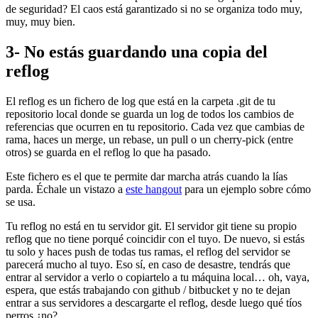
de seguridad? El caos está garantizado si no se organiza todo muy,
muy, muy bien.
3- No estás guardando una copia del
reflog
El reflog es un fichero de log que está en la carpeta .git de tu
repositorio local donde se guarda un log de todos los cambios de
referencias que ocurren en tu repositorio. Cada vez que cambias de
rama, haces un merge, un rebase, un pull o un cherry-pick (entre
otros) se guarda en el reflog lo que ha pasado.
Este fichero es el que te permite dar marcha atrás cuando la lías
parda. Échale un vistazo a
este hangout
para un ejemplo sobre cómo
se usa.
Tu reflog no está en tu servidor git. El servidor git tiene su propio
reflog que no tiene porqué coincidir con el tuyo. De nuevo, si estás
tu solo y haces push de todas tus ramas, el reflog del servidor se
parecerá mucho al tuyo. Eso sí, en caso de desastre, tendrás que
entrar al servidor a verlo o copiartelo a tu máquina local… oh, vaya,
espera, que estás trabajando con github / bitbucket y no te dejan
entrar a sus servidores a descargarte el reflog, desde luego qué tíos
perros ¿no?.