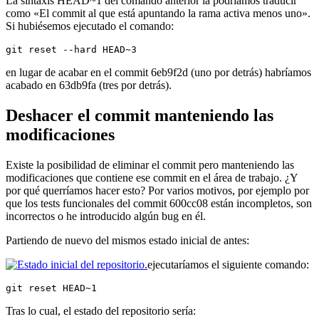
La sintaxis HEAD~1 del comando anterior la podríamos traducir
como «El commit al que está apuntando la rama activa menos uno».
Si hubiésemos ejecutado el comando:
git reset --hard HEAD~3
en lugar de acabar en el commit 6eb9f2d (uno por detrás) habríamos
acabado en 63db9fa (tres por detrás).
Deshacer el commit manteniendo las
modificaciones
Existe la posibilidad de eliminar el commit pero manteniendo las
modificaciones que contiene ese commit en el área de trabajo. ¿Y
por qué querríamos hacer esto? Por varios motivos, por ejemplo por
que los tests funcionales del commit 600cc08 están incompletos, son
incorrectos o he introducido algún bug en él.
Partiendo de nuevo del mismos estado inicial de antes:
ejecutaríamos el siguiente comando:
git reset HEAD~1
Tras lo cual, el estado del repositorio sería: