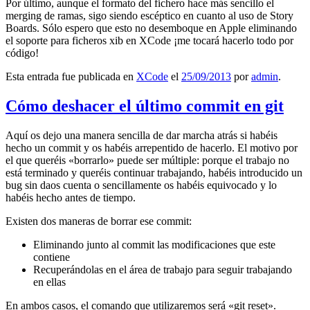
Por último, aunque el formato del fichero hace más sencillo el
merging de ramas, sigo siendo escéptico en cuanto al uso de Story
Boards. Sólo espero que esto no desemboque en Apple eliminando
el soporte para ficheros xib en XCode ¡me tocará hacerlo todo por
código!
Esta entrada fue publicada en
XCode
el
25/09/2013
por
admin
.
Cómo deshacer el último commit en git
Aquí os dejo una manera sencilla de dar marcha atrás si habéis
hecho un commit y os habéis arrepentido de hacerlo. El motivo por
el que queréis «borrarlo» puede ser múltiple: porque el trabajo no
está terminado y queréis continuar trabajando, habéis introducido un
bug sin daos cuenta o sencillamente os habéis equivocado y lo
habéis hecho antes de tiempo.
Existen dos maneras de borrar ese commit:
Eliminando junto al commit las modificaciones que este
contiene
Recuperándolas en el área de trabajo para seguir trabajando
en ellas
En ambos casos, el comando que utilizaremos será «git reset».