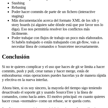
Stashing
Rebasing
Poder hacer commits de parte de un fichero (interactive
staging)
Más documentación acerca del formato XML de los xib y
story boards (si alguien sabe dónde está que por favor nos lo
diga). Eso nos permitiría resolver los conflictos más
fácilmente.
Poder trabajar con flujos de trabajo un poco más elaborados.
Si habéis trabajado o estáis trabajando con git-flow, vais a
necesitar línea de comandos o Sourcetree necesariamente.
Conclusión
Si no te quieres complicar y el uso que haces de git se limita a hacer
commits, push y pull, crear ramas y hacer merge, estás de
enhorabuena: estas operaciones puedes hacerlas ya de manera rápida
y efectiva en la nueva interfaz.
Ahora bien, si os soy sincero, la mayoría del tiempo sigo teniendo
desactivado el soporte git y usando SourceTree y la línea de
comandos, como hacía antes. El motivo principal: en cuanto quieres
hacer cosas «normales» como un rebase, se te queda corto.