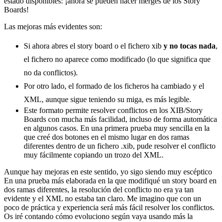
estado disponibles: ¡ahora se pueden hacer merges de los Story
Boards!
Las mejoras más evidentes son:
Si ahora abres el story board o el fichero xib
y no tocas nada
,
el fichero no aparece como modificado (lo que significa que
no da conflictos).
Por otro lado, el formado de los ficheros ha cambiado y el
XML, aunque sigue teniendo su miga, es más legible.
Este formato permite resolver conflictos en los XIB/Story
Boards con mucha más facilidad, incluso de forma automática
en algunos casos. En una primera prueba muy sencilla en la
que creé dos botones en el mismo lugar en dos ramas
diferentes dentro de un fichero .xib, pude resolver el conflicto
muy fácilmente copiando un trozo del XML.
Aunque hay mejoras en este sentido, yo sigo siendo muy escéptico
En una prueba más elaborada en la que modifiqué un story board en
dos ramas diferentes, la resolución del conflicto no era ya tan
evidente y el XML no estaba tan claro. Me imagino que con un
poco de práctica y experiencia será más fácil resolver los conflictos.
Os iré contando cómo evoluciono según vaya usando más la