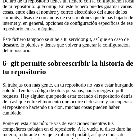
Dentro de tu repositorio tienes un fichero con la configuración local
de tu repositorio: .git/config. En este fichero puedes guardar varias
cosas, entre ellas el nombre y correo electrónico del autor de los
commits, alisas de comandos de esos molones que te has bajado de
internet y, en general, opciones de configuración específicas de ese
repositorio en esa máquina.
Este fichero tampoco se sube a tu servidor git, así que en caso de
desastre, lo pierdes y tienes que volver a generar la configuración
del repositorio.
6- git permite sobreescribir la historia de
tu repositorio
Si trabajas con más gente, en tu repositorio no vas a estar hurgando
solo tú. Tendrás código de otras personas, harás merges o pull
requests. Hay alguien que puede estar tocando el repositorio detrás
de tí así que entre el momento que ocurre el desastre y «recuperas»
el repositorio haciendo un clon, muchas cosas pueden haber
cambiado.
Ponte en esta situación: te vas de vacaciones mientras tus
compañeros trabajan en el repositorio. A la vuelta tu disco duro ha
muerto, o durante el viaje te roban el portátil, así que clonas de