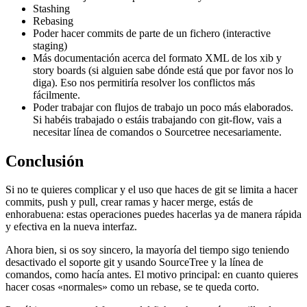
Stashing
Rebasing
Poder hacer commits de parte de un fichero (interactive
staging)
Más documentación acerca del formato XML de los xib y
story boards (si alguien sabe dónde está que por favor nos lo
diga). Eso nos permitiría resolver los conflictos más
fácilmente.
Poder trabajar con flujos de trabajo un poco más elaborados.
Si habéis trabajado o estáis trabajando con git-flow, vais a
necesitar línea de comandos o Sourcetree necesariamente.
Conclusión
Si no te quieres complicar y el uso que haces de git se limita a hacer
commits, push y pull, crear ramas y hacer merge, estás de
enhorabuena: estas operaciones puedes hacerlas ya de manera rápida
y efectiva en la nueva interfaz.
Ahora bien, si os soy sincero, la mayoría del tiempo sigo teniendo
desactivado el soporte git y usando SourceTree y la línea de
comandos, como hacía antes. El motivo principal: en cuanto quieres
hacer cosas «normales» como un rebase, se te queda corto.