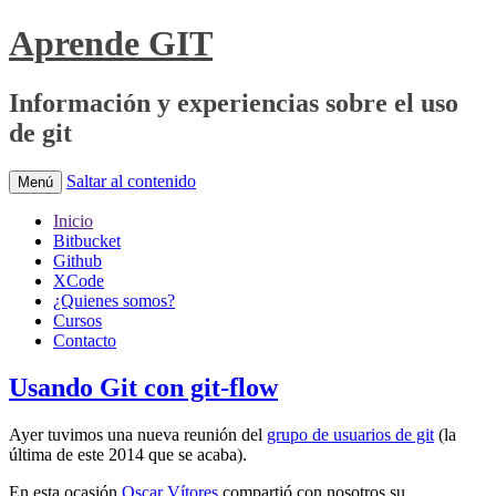
Aprende GIT
Información y experiencias sobre el uso
de git
Saltar al contenido
Menú
Inicio
Bitbucket
Github
XCode
¿Quienes somos?
Cursos
Contacto
Usando Git con git-flow
Ayer tuvimos una nueva reunión del
grupo de usuarios de git
(la
última de este 2014 que se acaba).
En esta ocasión
Oscar Vítores
compartió con nosotros su