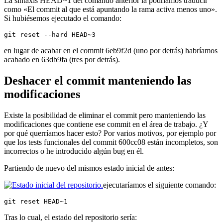
La sintaxis HEAD~1 del comando anterior la podríamos traducir
como «El commit al que está apuntando la rama activa menos uno».
Si hubiésemos ejecutado el comando:
git reset --hard HEAD~3
en lugar de acabar en el commit 6eb9f2d (uno por detrás) habríamos
acabado en 63db9fa (tres por detrás).
Deshacer el commit manteniendo las
modificaciones
Existe la posibilidad de eliminar el commit pero manteniendo las
modificaciones que contiene ese commit en el área de trabajo. ¿Y
por qué querríamos hacer esto? Por varios motivos, por ejemplo por
que los tests funcionales del commit 600cc08 están incompletos, son
incorrectos o he introducido algún bug en él.
Partiendo de nuevo del mismos estado inicial de antes:
ejecutaríamos el siguiente comando:
git reset HEAD~1
Tras lo cual, el estado del repositorio sería: