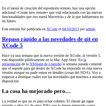
En el menú de creación del repositorio remoto, hay una opción
adicional «Create new remote» que está relacionada con las nuevas
funcionalidades que nos traerá Mavericks y de la que hablaremos en
un futuro.
Esta entrada fue publicada en
XCode
el
04/10/2013
por
admin
.
Repaso rápido a las novedades de git en
XCode 5
Hace ya una semana que la nueva versión de XCode, la versión 5,
está disponible públicamente en la Mac App Store. En
la
presentación
de la
NSSpain de Logroño
la semana pasada comenté
que el soporte para git dentro de XCode ha mejorado en esta nueva
versión aunque no pude entrar en detalles (cosas del NDA). Voy a
empezar a destripar cuáles son las novedades que tenemos a nuestra
disposición.
La cosa ha mejorado pero…
La verdad es que no es para echar cohetes. El cliente git sigue
estando a años luz de otros IDEs que lo tienen integrado como