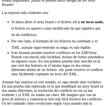
estado disponibles: ¡ahora se pueden hacer merges de los Story
Boards!
Las mejoras más evidentes son:
Si ahora abres el story board o el fichero xib
y no tocas nada
,
el fichero no aparece como modificado (lo que significa que
no da conflictos).
Por otro lado, el formado de los ficheros ha cambiado y el
XML, aunque sigue teniendo su miga, es más legible.
Este formato permite resolver conflictos en los XIB/Story
Boards con mucha más facilidad, incluso de forma automática
en algunos casos. En una primera prueba muy sencilla en la
que creé dos botones en el mismo lugar en dos ramas
diferentes dentro de un fichero .xib, pude resolver el conflicto
muy fácilmente copiando un trozo del XML.
Aunque hay mejoras en este sentido, yo sigo siendo muy escéptico
En una prueba más elaborada en la que modifiqué un story board en
dos ramas diferentes, la resolución del conflicto no era ya tan
evidente y el XML no estaba tan claro. Me imagino que con un
poco de práctica y experiencia será más fácil resolver los conflictos.
Os iré contando cómo evoluciono según vaya usando más la