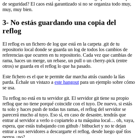
de seguridad? El caos está garantizado si no se organiza todo muy,
muy, muy bien.
3- No estás guardando una copia del
reflog
El reflog es un fichero de log que está en la carpeta .git de tu
repositorio local donde se guarda un log de todos los cambios de
referencias que ocurren en tu repositorio. Cada vez que cambias de
rama, haces un merge, un rebase, un pull o un cherry-pick (entre
otros) se guarda en el reflog lo que ha pasado.
Este fichero es el que te permite dar marcha atrás cuando la lías
parda. Échale un vistazo a
este hangout
para un ejemplo sobre cómo
se usa.
Tu reflog no está en tu servidor git. El servidor git tiene su propio
reflog que no tiene porqué coincidir con el tuyo. De nuevo, si estás
tu solo y haces push de todas tus ramas, el reflog del servidor se
parecerá mucho al tuyo. Eso sí, en caso de desastre, tendrás que
entrar al servidor a verlo o copiartelo a tu máquina local… oh, vaya,
espera, que estás trabajando con github / bitbucket y no te dejan
entrar a sus servidores a descargarte el reflog, desde luego qué tíos
perros ¿no?.