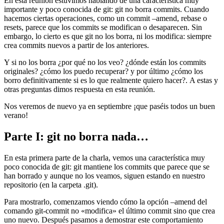
En esta reunión estuvimos hablando de una característica muy
importante y poco conocida de git: git no borra commits. Cuando
hacemos ciertas operaciones, como un commit –amend, rebase o
resets, parece que los commits se modifican o desaparecen. Sin
embargo, lo cierto es que git no los borra, ni los modifica: siempre
crea commits nuevos a partir de los anteriores.
Y si no los borra ¿por qué no los veo? ¿dónde están los commits
originales? ¿cómo los puedo recuperar? y por último ¿cómo los
borro definitivamente si es lo que realmente quiero hacer?. A estas y
otras preguntas dimos respuesta en esta reunión.
Nos veremos de nuevo ya en septiembre ¡que paséis todos un buen
verano!
Parte I: git no borra nada…
En esta primera parte de la charla, vemos una característica muy
poco conocida de git: git mantiene los commits que parece que se
han borrado y aunque no los veamos, siguen estando en nuestro
repositorio (en la carpeta .git).
Para mostrarlo, comenzamos viendo cómo la opción –amend del
comando git-commit no «modifica» el último commit sino que crea
uno nuevo. Después pasamos a demostrar este comportamiento