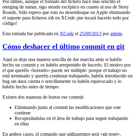
Por último, aunque el formato del fichero hace más sencillo el
merging de ramas, sigo siendo escéptico en cuanto al uso de Story
Boards. Sólo espero que esto no desemboque en Apple eliminando
el soporte para ficheros xib en XCode ¡me tocará hacerlo todo por
código!
Esta entrada fue publicada en
XCode
el
25/09/2013
por
admin
.
Cómo deshacer el último commit en git
Aquí os dejo una manera sencilla de dar marcha atrás si habéis
hecho un commit y os habéis arrepentido de hacerlo. El motivo por
el que queréis «borrarlo» puede ser múltiple: porque el trabajo no
está terminado y queréis continuar trabajando, habéis introducido un
bug sin daos cuenta o sencillamente os habéis equivocado y lo
habéis hecho antes de tiempo.
Existen dos maneras de borrar ese commit:
Eliminando junto al commit las modificaciones que este
contiene
Recuperándolas en el área de trabajo para seguir trabajando
en ellas
En ambos casos, el comando que utilizaremos será «git reset».