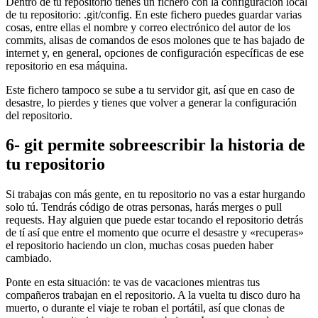
Dentro de tu repositorio tienes un fichero con la configuración local
de tu repositorio: .git/config. En este fichero puedes guardar varias
cosas, entre ellas el nombre y correo electrónico del autor de los
commits, alisas de comandos de esos molones que te has bajado de
internet y, en general, opciones de configuración específicas de ese
repositorio en esa máquina.
Este fichero tampoco se sube a tu servidor git, así que en caso de
desastre, lo pierdes y tienes que volver a generar la configuración
del repositorio.
6- git permite sobreescribir la historia de
tu repositorio
Si trabajas con más gente, en tu repositorio no vas a estar hurgando
solo tú. Tendrás código de otras personas, harás merges o pull
requests. Hay alguien que puede estar tocando el repositorio detrás
de tí así que entre el momento que ocurre el desastre y «recuperas»
el repositorio haciendo un clon, muchas cosas pueden haber
cambiado.
Ponte en esta situación: te vas de vacaciones mientras tus
compañeros trabajan en el repositorio. A la vuelta tu disco duro ha
muerto, o durante el viaje te roban el portátil, así que clonas de