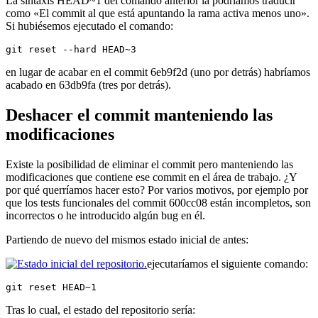
La sintaxis HEAD~1 del comando anterior la podríamos traducir
como «El commit al que está apuntando la rama activa menos uno».
Si hubiésemos ejecutado el comando:
git reset --hard HEAD~3
en lugar de acabar en el commit 6eb9f2d (uno por detrás) habríamos
acabado en 63db9fa (tres por detrás).
Deshacer el commit manteniendo las
modificaciones
Existe la posibilidad de eliminar el commit pero manteniendo las
modificaciones que contiene ese commit en el área de trabajo. ¿Y
por qué querríamos hacer esto? Por varios motivos, por ejemplo por
que los tests funcionales del commit 600cc08 están incompletos, son
incorrectos o he introducido algún bug en él.
Partiendo de nuevo del mismos estado inicial de antes:
ejecutaríamos el siguiente comando:
git reset HEAD~1
Tras lo cual, el estado del repositorio sería: