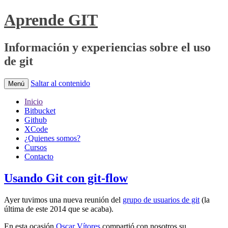
Aprende GIT
Información y experiencias sobre el uso
de git
Saltar al contenido
Menú
Inicio
Bitbucket
Github
XCode
¿Quienes somos?
Cursos
Contacto
Usando Git con git-flow
Ayer tuvimos una nueva reunión del
grupo de usuarios de git
(la
última de este 2014 que se acaba).
En esta ocasión
Oscar Vítores
compartió con nosotros su