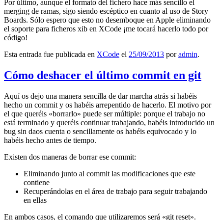
Por último, aunque el formato del fichero hace más sencillo el
merging de ramas, sigo siendo escéptico en cuanto al uso de Story
Boards. Sólo espero que esto no desemboque en Apple eliminando
el soporte para ficheros xib en XCode ¡me tocará hacerlo todo por
código!
Esta entrada fue publicada en
XCode
el
25/09/2013
por
admin
.
Cómo deshacer el último commit en git
Aquí os dejo una manera sencilla de dar marcha atrás si habéis
hecho un commit y os habéis arrepentido de hacerlo. El motivo por
el que queréis «borrarlo» puede ser múltiple: porque el trabajo no
está terminado y queréis continuar trabajando, habéis introducido un
bug sin daos cuenta o sencillamente os habéis equivocado y lo
habéis hecho antes de tiempo.
Existen dos maneras de borrar ese commit:
Eliminando junto al commit las modificaciones que este
contiene
Recuperándolas en el área de trabajo para seguir trabajando
en ellas
En ambos casos, el comando que utilizaremos será «git reset».