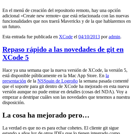
En el menú de creación del repositorio remoto, hay una opción
adicional «Create new remote» que está relacionada con las nuevas
funcionalidades que nos traerá Mavericks y de la que hablaremos en
un futuro.
Esta entrada fue publicada en
XCode
el
04/10/2013
por
admin
.
Repaso rápido a las novedades de git en
XCode 5
Hace ya una semana que la nueva versión de XCode, la versión 5,
está disponible públicamente en la Mac App Store. En
la
presentación
de la
NSSpain de Logroño
la semana pasada comenté
que el soporte para git dentro de XCode ha mejorado en esta nueva
versión aunque no pude entrar en detalles (cosas del NDA). Voy a
empezar a destripar cuáles son las novedades que tenemos a nuestra
disposición.
La cosa ha mejorado pero…
La verdad es que no es para echar cohetes. El cliente git sigue
estando a años luz de otros IDEs que lo tienen integrado como