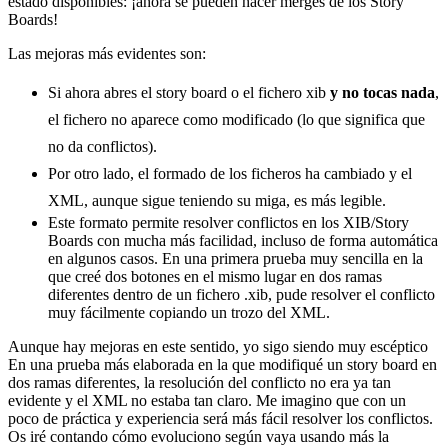
estado disponibles: ¡ahora se pueden hacer merges de los Story
Boards!
Las mejoras más evidentes son:
Si ahora abres el story board o el fichero xib
y no tocas nada
,
el fichero no aparece como modificado (lo que significa que
no da conflictos).
Por otro lado, el formado de los ficheros ha cambiado y el
XML, aunque sigue teniendo su miga, es más legible.
Este formato permite resolver conflictos en los XIB/Story
Boards con mucha más facilidad, incluso de forma automática
en algunos casos. En una primera prueba muy sencilla en la
que creé dos botones en el mismo lugar en dos ramas
diferentes dentro de un fichero .xib, pude resolver el conflicto
muy fácilmente copiando un trozo del XML.
Aunque hay mejoras en este sentido, yo sigo siendo muy escéptico
En una prueba más elaborada en la que modifiqué un story board en
dos ramas diferentes, la resolución del conflicto no era ya tan
evidente y el XML no estaba tan claro. Me imagino que con un
poco de práctica y experiencia será más fácil resolver los conflictos.
Os iré contando cómo evoluciono según vaya usando más la