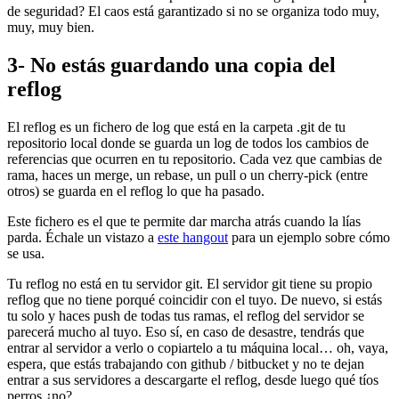
de seguridad? El caos está garantizado si no se organiza todo muy,
muy, muy bien.
3- No estás guardando una copia del
reflog
El reflog es un fichero de log que está en la carpeta .git de tu
repositorio local donde se guarda un log de todos los cambios de
referencias que ocurren en tu repositorio. Cada vez que cambias de
rama, haces un merge, un rebase, un pull o un cherry-pick (entre
otros) se guarda en el reflog lo que ha pasado.
Este fichero es el que te permite dar marcha atrás cuando la lías
parda. Échale un vistazo a
este hangout
para un ejemplo sobre cómo
se usa.
Tu reflog no está en tu servidor git. El servidor git tiene su propio
reflog que no tiene porqué coincidir con el tuyo. De nuevo, si estás
tu solo y haces push de todas tus ramas, el reflog del servidor se
parecerá mucho al tuyo. Eso sí, en caso de desastre, tendrás que
entrar al servidor a verlo o copiartelo a tu máquina local… oh, vaya,
espera, que estás trabajando con github / bitbucket y no te dejan
entrar a sus servidores a descargarte el reflog, desde luego qué tíos
perros ¿no?.