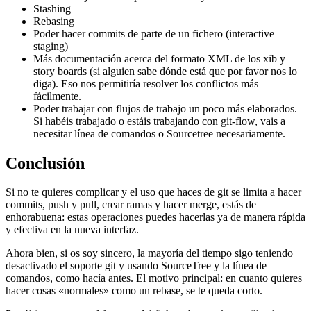
Stashing
Rebasing
Poder hacer commits de parte de un fichero (interactive
staging)
Más documentación acerca del formato XML de los xib y
story boards (si alguien sabe dónde está que por favor nos lo
diga). Eso nos permitiría resolver los conflictos más
fácilmente.
Poder trabajar con flujos de trabajo un poco más elaborados.
Si habéis trabajado o estáis trabajando con git-flow, vais a
necesitar línea de comandos o Sourcetree necesariamente.
Conclusión
Si no te quieres complicar y el uso que haces de git se limita a hacer
commits, push y pull, crear ramas y hacer merge, estás de
enhorabuena: estas operaciones puedes hacerlas ya de manera rápida
y efectiva en la nueva interfaz.
Ahora bien, si os soy sincero, la mayoría del tiempo sigo teniendo
desactivado el soporte git y usando SourceTree y la línea de
comandos, como hacía antes. El motivo principal: en cuanto quieres
hacer cosas «normales» como un rebase, se te queda corto.