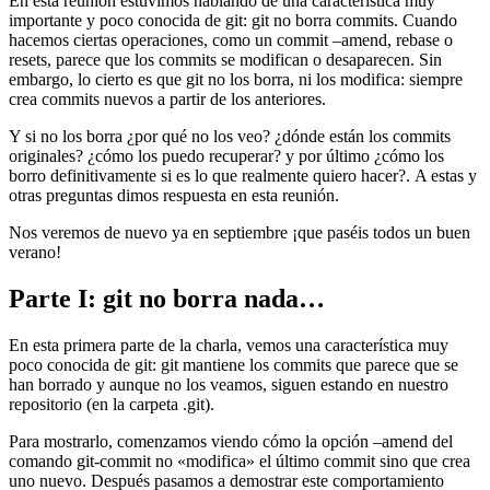
En esta reunión estuvimos hablando de una característica muy
importante y poco conocida de git: git no borra commits. Cuando
hacemos ciertas operaciones, como un commit –amend, rebase o
resets, parece que los commits se modifican o desaparecen. Sin
embargo, lo cierto es que git no los borra, ni los modifica: siempre
crea commits nuevos a partir de los anteriores.
Y si no los borra ¿por qué no los veo? ¿dónde están los commits
originales? ¿cómo los puedo recuperar? y por último ¿cómo los
borro definitivamente si es lo que realmente quiero hacer?. A estas y
otras preguntas dimos respuesta en esta reunión.
Nos veremos de nuevo ya en septiembre ¡que paséis todos un buen
verano!
Parte I: git no borra nada…
En esta primera parte de la charla, vemos una característica muy
poco conocida de git: git mantiene los commits que parece que se
han borrado y aunque no los veamos, siguen estando en nuestro
repositorio (en la carpeta .git).
Para mostrarlo, comenzamos viendo cómo la opción –amend del
comando git-commit no «modifica» el último commit sino que crea
uno nuevo. Después pasamos a demostrar este comportamiento