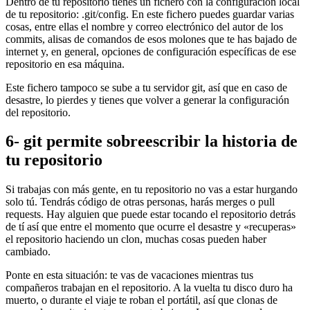
Dentro de tu repositorio tienes un fichero con la configuración local
de tu repositorio: .git/config. En este fichero puedes guardar varias
cosas, entre ellas el nombre y correo electrónico del autor de los
commits, alisas de comandos de esos molones que te has bajado de
internet y, en general, opciones de configuración específicas de ese
repositorio en esa máquina.
Este fichero tampoco se sube a tu servidor git, así que en caso de
desastre, lo pierdes y tienes que volver a generar la configuración
del repositorio.
6- git permite sobreescribir la historia de
tu repositorio
Si trabajas con más gente, en tu repositorio no vas a estar hurgando
solo tú. Tendrás código de otras personas, harás merges o pull
requests. Hay alguien que puede estar tocando el repositorio detrás
de tí así que entre el momento que ocurre el desastre y «recuperas»
el repositorio haciendo un clon, muchas cosas pueden haber
cambiado.
Ponte en esta situación: te vas de vacaciones mientras tus
compañeros trabajan en el repositorio. A la vuelta tu disco duro ha
muerto, o durante el viaje te roban el portátil, así que clonas de