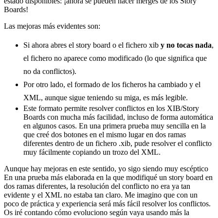
estado disponibles: ¡ahora se pueden hacer merges de los Story
Boards!
Las mejoras más evidentes son:
Si ahora abres el story board o el fichero xib
y no tocas nada
,
el fichero no aparece como modificado (lo que significa que
no da conflictos).
Por otro lado, el formado de los ficheros ha cambiado y el
XML, aunque sigue teniendo su miga, es más legible.
Este formato permite resolver conflictos en los XIB/Story
Boards con mucha más facilidad, incluso de forma automática
en algunos casos. En una primera prueba muy sencilla en la
que creé dos botones en el mismo lugar en dos ramas
diferentes dentro de un fichero .xib, pude resolver el conflicto
muy fácilmente copiando un trozo del XML.
Aunque hay mejoras en este sentido, yo sigo siendo muy escéptico
En una prueba más elaborada en la que modifiqué un story board en
dos ramas diferentes, la resolución del conflicto no era ya tan
evidente y el XML no estaba tan claro. Me imagino que con un
poco de práctica y experiencia será más fácil resolver los conflictos.
Os iré contando cómo evoluciono según vaya usando más la