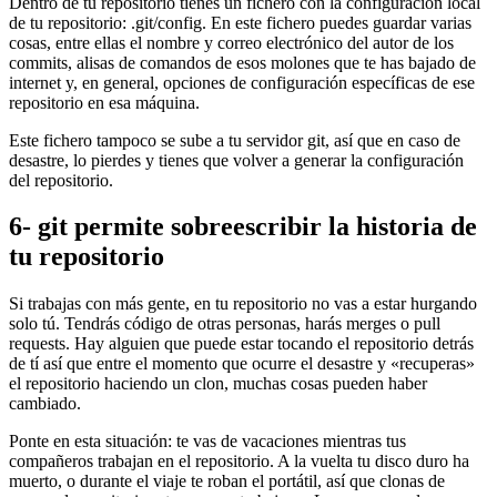
Dentro de tu repositorio tienes un fichero con la configuración local
de tu repositorio: .git/config. En este fichero puedes guardar varias
cosas, entre ellas el nombre y correo electrónico del autor de los
commits, alisas de comandos de esos molones que te has bajado de
internet y, en general, opciones de configuración específicas de ese
repositorio en esa máquina.
Este fichero tampoco se sube a tu servidor git, así que en caso de
desastre, lo pierdes y tienes que volver a generar la configuración
del repositorio.
6- git permite sobreescribir la historia de
tu repositorio
Si trabajas con más gente, en tu repositorio no vas a estar hurgando
solo tú. Tendrás código de otras personas, harás merges o pull
requests. Hay alguien que puede estar tocando el repositorio detrás
de tí así que entre el momento que ocurre el desastre y «recuperas»
el repositorio haciendo un clon, muchas cosas pueden haber
cambiado.
Ponte en esta situación: te vas de vacaciones mientras tus
compañeros trabajan en el repositorio. A la vuelta tu disco duro ha
muerto, o durante el viaje te roban el portátil, así que clonas de