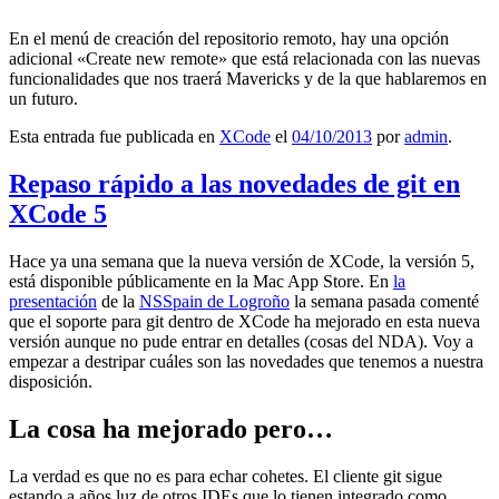
En el menú de creación del repositorio remoto, hay una opción
adicional «Create new remote» que está relacionada con las nuevas
funcionalidades que nos traerá Mavericks y de la que hablaremos en
un futuro.
Esta entrada fue publicada en
XCode
el
04/10/2013
por
admin
.
Repaso rápido a las novedades de git en
XCode 5
Hace ya una semana que la nueva versión de XCode, la versión 5,
está disponible públicamente en la Mac App Store. En
la
presentación
de la
NSSpain de Logroño
la semana pasada comenté
que el soporte para git dentro de XCode ha mejorado en esta nueva
versión aunque no pude entrar en detalles (cosas del NDA). Voy a
empezar a destripar cuáles son las novedades que tenemos a nuestra
disposición.
La cosa ha mejorado pero…
La verdad es que no es para echar cohetes. El cliente git sigue
estando a años luz de otros IDEs que lo tienen integrado como