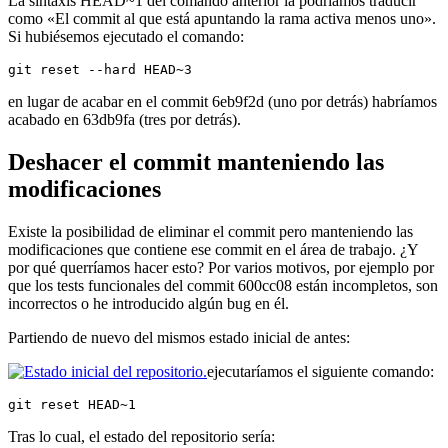
La sintaxis HEAD~1 del comando anterior la podríamos traducir
como «El commit al que está apuntando la rama activa menos uno».
Si hubiésemos ejecutado el comando:
git reset --hard HEAD~3
en lugar de acabar en el commit 6eb9f2d (uno por detrás) habríamos
acabado en 63db9fa (tres por detrás).
Deshacer el commit manteniendo las
modificaciones
Existe la posibilidad de eliminar el commit pero manteniendo las
modificaciones que contiene ese commit en el área de trabajo. ¿Y
por qué querríamos hacer esto? Por varios motivos, por ejemplo por
que los tests funcionales del commit 600cc08 están incompletos, son
incorrectos o he introducido algún bug en él.
Partiendo de nuevo del mismos estado inicial de antes:
ejecutaríamos el siguiente comando:
git reset HEAD~1
Tras lo cual, el estado del repositorio sería: