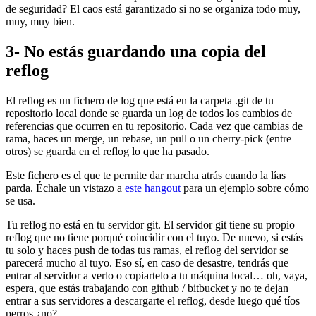
de seguridad? El caos está garantizado si no se organiza todo muy,
muy, muy bien.
3- No estás guardando una copia del
reflog
El reflog es un fichero de log que está en la carpeta .git de tu
repositorio local donde se guarda un log de todos los cambios de
referencias que ocurren en tu repositorio. Cada vez que cambias de
rama, haces un merge, un rebase, un pull o un cherry-pick (entre
otros) se guarda en el reflog lo que ha pasado.
Este fichero es el que te permite dar marcha atrás cuando la lías
parda. Échale un vistazo a
este hangout
para un ejemplo sobre cómo
se usa.
Tu reflog no está en tu servidor git. El servidor git tiene su propio
reflog que no tiene porqué coincidir con el tuyo. De nuevo, si estás
tu solo y haces push de todas tus ramas, el reflog del servidor se
parecerá mucho al tuyo. Eso sí, en caso de desastre, tendrás que
entrar al servidor a verlo o copiartelo a tu máquina local… oh, vaya,
espera, que estás trabajando con github / bitbucket y no te dejan
entrar a sus servidores a descargarte el reflog, desde luego qué tíos
perros ¿no?.