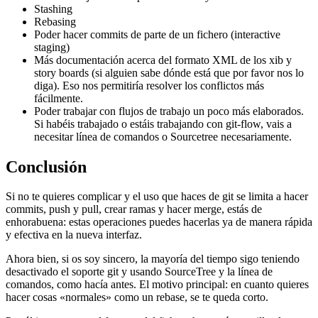
Stashing
Rebasing
Poder hacer commits de parte de un fichero (interactive
staging)
Más documentación acerca del formato XML de los xib y
story boards (si alguien sabe dónde está que por favor nos lo
diga). Eso nos permitiría resolver los conflictos más
fácilmente.
Poder trabajar con flujos de trabajo un poco más elaborados.
Si habéis trabajado o estáis trabajando con git-flow, vais a
necesitar línea de comandos o Sourcetree necesariamente.
Conclusión
Si no te quieres complicar y el uso que haces de git se limita a hacer
commits, push y pull, crear ramas y hacer merge, estás de
enhorabuena: estas operaciones puedes hacerlas ya de manera rápida
y efectiva en la nueva interfaz.
Ahora bien, si os soy sincero, la mayoría del tiempo sigo teniendo
desactivado el soporte git y usando SourceTree y la línea de
comandos, como hacía antes. El motivo principal: en cuanto quieres
hacer cosas «normales» como un rebase, se te queda corto.