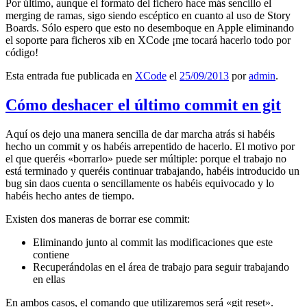
Por último, aunque el formato del fichero hace más sencillo el
merging de ramas, sigo siendo escéptico en cuanto al uso de Story
Boards. Sólo espero que esto no desemboque en Apple eliminando
el soporte para ficheros xib en XCode ¡me tocará hacerlo todo por
código!
Esta entrada fue publicada en
XCode
el
25/09/2013
por
admin
.
Cómo deshacer el último commit en git
Aquí os dejo una manera sencilla de dar marcha atrás si habéis
hecho un commit y os habéis arrepentido de hacerlo. El motivo por
el que queréis «borrarlo» puede ser múltiple: porque el trabajo no
está terminado y queréis continuar trabajando, habéis introducido un
bug sin daos cuenta o sencillamente os habéis equivocado y lo
habéis hecho antes de tiempo.
Existen dos maneras de borrar ese commit:
Eliminando junto al commit las modificaciones que este
contiene
Recuperándolas en el área de trabajo para seguir trabajando
en ellas
En ambos casos, el comando que utilizaremos será «git reset».