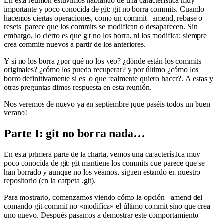
En esta reunión estuvimos hablando de una característica muy
importante y poco conocida de git: git no borra commits. Cuando
hacemos ciertas operaciones, como un commit –amend, rebase o
resets, parece que los commits se modifican o desaparecen. Sin
embargo, lo cierto es que git no los borra, ni los modifica: siempre
crea commits nuevos a partir de los anteriores.
Y si no los borra ¿por qué no los veo? ¿dónde están los commits
originales? ¿cómo los puedo recuperar? y por último ¿cómo los
borro definitivamente si es lo que realmente quiero hacer?. A estas y
otras preguntas dimos respuesta en esta reunión.
Nos veremos de nuevo ya en septiembre ¡que paséis todos un buen
verano!
Parte I: git no borra nada…
En esta primera parte de la charla, vemos una característica muy
poco conocida de git: git mantiene los commits que parece que se
han borrado y aunque no los veamos, siguen estando en nuestro
repositorio (en la carpeta .git).
Para mostrarlo, comenzamos viendo cómo la opción –amend del
comando git-commit no «modifica» el último commit sino que crea
uno nuevo. Después pasamos a demostrar este comportamiento