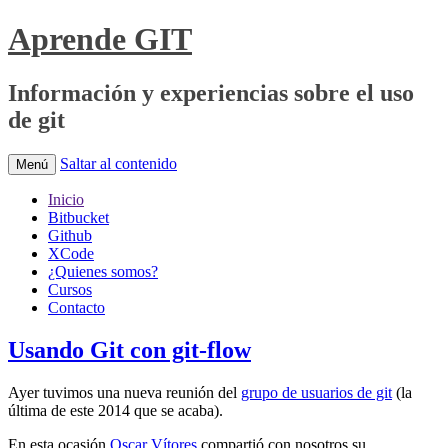
Aprende GIT
Información y experiencias sobre el uso
de git
Saltar al contenido
Menú
Inicio
Bitbucket
Github
XCode
¿Quienes somos?
Cursos
Contacto
Usando Git con git-flow
Ayer tuvimos una nueva reunión del
grupo de usuarios de git
(la
última de este 2014 que se acaba).
En esta ocasión
Oscar Vítores
compartió con nosotros su