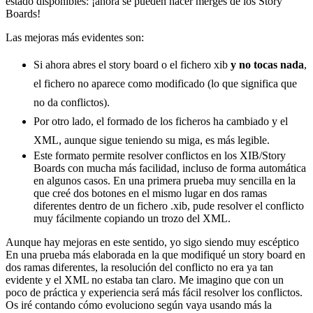
estado disponibles: ¡ahora se pueden hacer merges de los Story
Boards!
Las mejoras más evidentes son:
Si ahora abres el story board o el fichero xib
y no tocas nada
,
el fichero no aparece como modificado (lo que significa que
no da conflictos).
Por otro lado, el formado de los ficheros ha cambiado y el
XML, aunque sigue teniendo su miga, es más legible.
Este formato permite resolver conflictos en los XIB/Story
Boards con mucha más facilidad, incluso de forma automática
en algunos casos. En una primera prueba muy sencilla en la
que creé dos botones en el mismo lugar en dos ramas
diferentes dentro de un fichero .xib, pude resolver el conflicto
muy fácilmente copiando un trozo del XML.
Aunque hay mejoras en este sentido, yo sigo siendo muy escéptico
En una prueba más elaborada en la que modifiqué un story board en
dos ramas diferentes, la resolución del conflicto no era ya tan
evidente y el XML no estaba tan claro. Me imagino que con un
poco de práctica y experiencia será más fácil resolver los conflictos.
Os iré contando cómo evoluciono según vaya usando más la