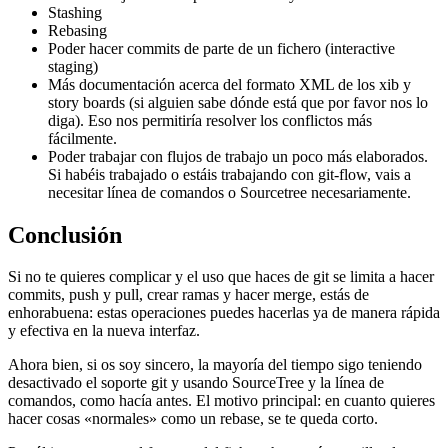
Stashing
Rebasing
Poder hacer commits de parte de un fichero (interactive
staging)
Más documentación acerca del formato XML de los xib y
story boards (si alguien sabe dónde está que por favor nos lo
diga). Eso nos permitiría resolver los conflictos más
fácilmente.
Poder trabajar con flujos de trabajo un poco más elaborados.
Si habéis trabajado o estáis trabajando con git-flow, vais a
necesitar línea de comandos o Sourcetree necesariamente.
Conclusión
Si no te quieres complicar y el uso que haces de git se limita a hacer
commits, push y pull, crear ramas y hacer merge, estás de
enhorabuena: estas operaciones puedes hacerlas ya de manera rápida
y efectiva en la nueva interfaz.
Ahora bien, si os soy sincero, la mayoría del tiempo sigo teniendo
desactivado el soporte git y usando SourceTree y la línea de
comandos, como hacía antes. El motivo principal: en cuanto quieres
hacer cosas «normales» como un rebase, se te queda corto.