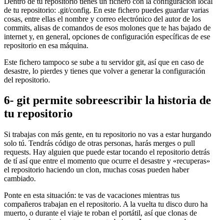
Dentro de tu repositorio tienes un fichero con la configuración local
de tu repositorio: .git/config. En este fichero puedes guardar varias
cosas, entre ellas el nombre y correo electrónico del autor de los
commits, alisas de comandos de esos molones que te has bajado de
internet y, en general, opciones de configuración específicas de ese
repositorio en esa máquina.
Este fichero tampoco se sube a tu servidor git, así que en caso de
desastre, lo pierdes y tienes que volver a generar la configuración
del repositorio.
6- git permite sobreescribir la historia de
tu repositorio
Si trabajas con más gente, en tu repositorio no vas a estar hurgando
solo tú. Tendrás código de otras personas, harás merges o pull
requests. Hay alguien que puede estar tocando el repositorio detrás
de tí así que entre el momento que ocurre el desastre y «recuperas»
el repositorio haciendo un clon, muchas cosas pueden haber
cambiado.
Ponte en esta situación: te vas de vacaciones mientras tus
compañeros trabajan en el repositorio. A la vuelta tu disco duro ha
muerto, o durante el viaje te roban el portátil, así que clonas de