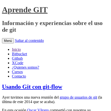
Aprende GIT
Información y experiencias sobre el uso
de git
Saltar al contenido
Menú
Inicio
Bitbucket
Github
XCode
¿Quienes somos?
Cursos
Contacto
Usando Git con git-flow
Ayer tuvimos una nueva reunión del
grupo de usuarios de git
(la
última de este 2014 que se acaba).
En esta ocasión
Oscar Vítores
compartió con nosotros su