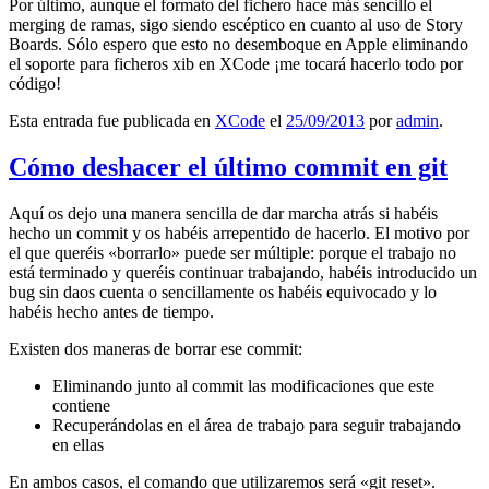
Por último, aunque el formato del fichero hace más sencillo el
merging de ramas, sigo siendo escéptico en cuanto al uso de Story
Boards. Sólo espero que esto no desemboque en Apple eliminando
el soporte para ficheros xib en XCode ¡me tocará hacerlo todo por
código!
Esta entrada fue publicada en
XCode
el
25/09/2013
por
admin
.
Cómo deshacer el último commit en git
Aquí os dejo una manera sencilla de dar marcha atrás si habéis
hecho un commit y os habéis arrepentido de hacerlo. El motivo por
el que queréis «borrarlo» puede ser múltiple: porque el trabajo no
está terminado y queréis continuar trabajando, habéis introducido un
bug sin daos cuenta o sencillamente os habéis equivocado y lo
habéis hecho antes de tiempo.
Existen dos maneras de borrar ese commit:
Eliminando junto al commit las modificaciones que este
contiene
Recuperándolas en el área de trabajo para seguir trabajando
en ellas
En ambos casos, el comando que utilizaremos será «git reset».