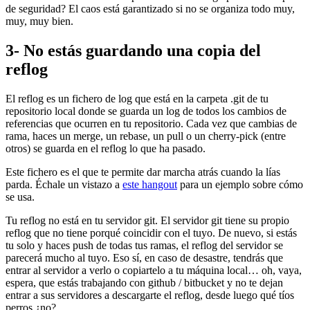
de seguridad? El caos está garantizado si no se organiza todo muy,
muy, muy bien.
3- No estás guardando una copia del
reflog
El reflog es un fichero de log que está en la carpeta .git de tu
repositorio local donde se guarda un log de todos los cambios de
referencias que ocurren en tu repositorio. Cada vez que cambias de
rama, haces un merge, un rebase, un pull o un cherry-pick (entre
otros) se guarda en el reflog lo que ha pasado.
Este fichero es el que te permite dar marcha atrás cuando la lías
parda. Échale un vistazo a
este hangout
para un ejemplo sobre cómo
se usa.
Tu reflog no está en tu servidor git. El servidor git tiene su propio
reflog que no tiene porqué coincidir con el tuyo. De nuevo, si estás
tu solo y haces push de todas tus ramas, el reflog del servidor se
parecerá mucho al tuyo. Eso sí, en caso de desastre, tendrás que
entrar al servidor a verlo o copiartelo a tu máquina local… oh, vaya,
espera, que estás trabajando con github / bitbucket y no te dejan
entrar a sus servidores a descargarte el reflog, desde luego qué tíos
perros ¿no?.