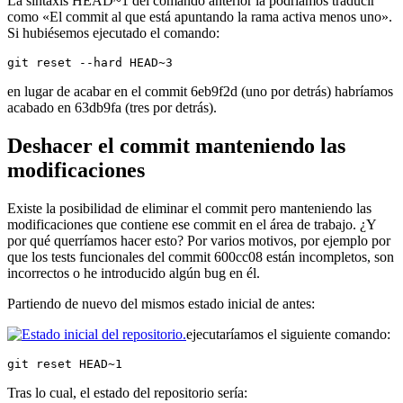
La sintaxis HEAD~1 del comando anterior la podríamos traducir
como «El commit al que está apuntando la rama activa menos uno».
Si hubiésemos ejecutado el comando:
git reset --hard HEAD~3
en lugar de acabar en el commit 6eb9f2d (uno por detrás) habríamos
acabado en 63db9fa (tres por detrás).
Deshacer el commit manteniendo las
modificaciones
Existe la posibilidad de eliminar el commit pero manteniendo las
modificaciones que contiene ese commit en el área de trabajo. ¿Y
por qué querríamos hacer esto? Por varios motivos, por ejemplo por
que los tests funcionales del commit 600cc08 están incompletos, son
incorrectos o he introducido algún bug en él.
Partiendo de nuevo del mismos estado inicial de antes:
ejecutaríamos el siguiente comando:
git reset HEAD~1
Tras lo cual, el estado del repositorio sería: