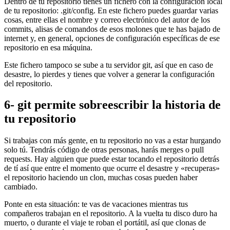
Dentro de tu repositorio tienes un fichero con la configuración local
de tu repositorio: .git/config. En este fichero puedes guardar varias
cosas, entre ellas el nombre y correo electrónico del autor de los
commits, alisas de comandos de esos molones que te has bajado de
internet y, en general, opciones de configuración específicas de ese
repositorio en esa máquina.
Este fichero tampoco se sube a tu servidor git, así que en caso de
desastre, lo pierdes y tienes que volver a generar la configuración
del repositorio.
6- git permite sobreescribir la historia de
tu repositorio
Si trabajas con más gente, en tu repositorio no vas a estar hurgando
solo tú. Tendrás código de otras personas, harás merges o pull
requests. Hay alguien que puede estar tocando el repositorio detrás
de tí así que entre el momento que ocurre el desastre y «recuperas»
el repositorio haciendo un clon, muchas cosas pueden haber
cambiado.
Ponte en esta situación: te vas de vacaciones mientras tus
compañeros trabajan en el repositorio. A la vuelta tu disco duro ha
muerto, o durante el viaje te roban el portátil, así que clonas de