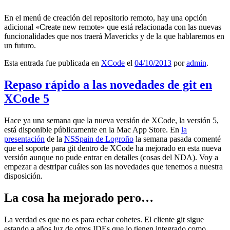
En el menú de creación del repositorio remoto, hay una opción
adicional «Create new remote» que está relacionada con las nuevas
funcionalidades que nos traerá Mavericks y de la que hablaremos en
un futuro.
Esta entrada fue publicada en
XCode
el
04/10/2013
por
admin
.
Repaso rápido a las novedades de git en
XCode 5
Hace ya una semana que la nueva versión de XCode, la versión 5,
está disponible públicamente en la Mac App Store. En
la
presentación
de la
NSSpain de Logroño
la semana pasada comenté
que el soporte para git dentro de XCode ha mejorado en esta nueva
versión aunque no pude entrar en detalles (cosas del NDA). Voy a
empezar a destripar cuáles son las novedades que tenemos a nuestra
disposición.
La cosa ha mejorado pero…
La verdad es que no es para echar cohetes. El cliente git sigue
estando a años luz de otros IDEs que lo tienen integrado como