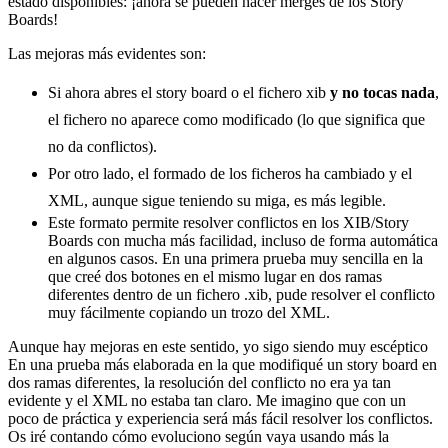
estado disponibles: ¡ahora se pueden hacer merges de los Story
Boards!
Las mejoras más evidentes son:
Si ahora abres el story board o el fichero xib
y no tocas nada
,
el fichero no aparece como modificado (lo que significa que
no da conflictos).
Por otro lado, el formado de los ficheros ha cambiado y el
XML, aunque sigue teniendo su miga, es más legible.
Este formato permite resolver conflictos en los XIB/Story
Boards con mucha más facilidad, incluso de forma automática
en algunos casos. En una primera prueba muy sencilla en la
que creé dos botones en el mismo lugar en dos ramas
diferentes dentro de un fichero .xib, pude resolver el conflicto
muy fácilmente copiando un trozo del XML.
Aunque hay mejoras en este sentido, yo sigo siendo muy escéptico
En una prueba más elaborada en la que modifiqué un story board en
dos ramas diferentes, la resolución del conflicto no era ya tan
evidente y el XML no estaba tan claro. Me imagino que con un
poco de práctica y experiencia será más fácil resolver los conflictos.
Os iré contando cómo evoluciono según vaya usando más la