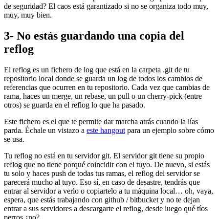
de seguridad? El caos está garantizado si no se organiza todo muy,
muy, muy bien.
3- No estás guardando una copia del
reflog
El reflog es un fichero de log que está en la carpeta .git de tu
repositorio local donde se guarda un log de todos los cambios de
referencias que ocurren en tu repositorio. Cada vez que cambias de
rama, haces un merge, un rebase, un pull o un cherry-pick (entre
otros) se guarda en el reflog lo que ha pasado.
Este fichero es el que te permite dar marcha atrás cuando la lías
parda. Échale un vistazo a
este hangout
para un ejemplo sobre cómo
se usa.
Tu reflog no está en tu servidor git. El servidor git tiene su propio
reflog que no tiene porqué coincidir con el tuyo. De nuevo, si estás
tu solo y haces push de todas tus ramas, el reflog del servidor se
parecerá mucho al tuyo. Eso sí, en caso de desastre, tendrás que
entrar al servidor a verlo o copiartelo a tu máquina local… oh, vaya,
espera, que estás trabajando con github / bitbucket y no te dejan
entrar a sus servidores a descargarte el reflog, desde luego qué tíos
perros ¿no?.