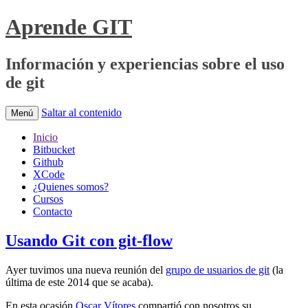
Aprende GIT
Información y experiencias sobre el uso
de git
Saltar al contenido
Menú
Inicio
Bitbucket
Github
XCode
¿Quienes somos?
Cursos
Contacto
Usando Git con git-flow
Ayer tuvimos una nueva reunión del
grupo de usuarios de git
(la
última de este 2014 que se acaba).
En esta ocasión
Oscar Vítores
compartió con nosotros su