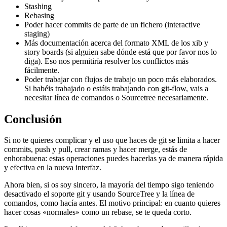
Stashing
Rebasing
Poder hacer commits de parte de un fichero (interactive
staging)
Más documentación acerca del formato XML de los xib y
story boards (si alguien sabe dónde está que por favor nos lo
diga). Eso nos permitiría resolver los conflictos más
fácilmente.
Poder trabajar con flujos de trabajo un poco más elaborados.
Si habéis trabajado o estáis trabajando con git-flow, vais a
necesitar línea de comandos o Sourcetree necesariamente.
Conclusión
Si no te quieres complicar y el uso que haces de git se limita a hacer
commits, push y pull, crear ramas y hacer merge, estás de
enhorabuena: estas operaciones puedes hacerlas ya de manera rápida
y efectiva en la nueva interfaz.
Ahora bien, si os soy sincero, la mayoría del tiempo sigo teniendo
desactivado el soporte git y usando SourceTree y la línea de
comandos, como hacía antes. El motivo principal: en cuanto quieres
hacer cosas «normales» como un rebase, se te queda corto.