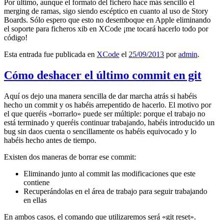
Por último, aunque el formato del fichero hace más sencillo el
merging de ramas, sigo siendo escéptico en cuanto al uso de Story
Boards. Sólo espero que esto no desemboque en Apple eliminando
el soporte para ficheros xib en XCode ¡me tocará hacerlo todo por
código!
Esta entrada fue publicada en
XCode
el
25/09/2013
por
admin
.
Cómo deshacer el último commit en git
Aquí os dejo una manera sencilla de dar marcha atrás si habéis
hecho un commit y os habéis arrepentido de hacerlo. El motivo por
el que queréis «borrarlo» puede ser múltiple: porque el trabajo no
está terminado y queréis continuar trabajando, habéis introducido un
bug sin daos cuenta o sencillamente os habéis equivocado y lo
habéis hecho antes de tiempo.
Existen dos maneras de borrar ese commit:
Eliminando junto al commit las modificaciones que este
contiene
Recuperándolas en el área de trabajo para seguir trabajando
en ellas
En ambos casos, el comando que utilizaremos será «git reset».