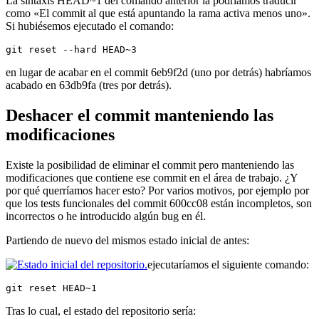
La sintaxis HEAD~1 del comando anterior la podríamos traducir
como «El commit al que está apuntando la rama activa menos uno».
Si hubiésemos ejecutado el comando:
git reset --hard HEAD~3
en lugar de acabar en el commit 6eb9f2d (uno por detrás) habríamos
acabado en 63db9fa (tres por detrás).
Deshacer el commit manteniendo las
modificaciones
Existe la posibilidad de eliminar el commit pero manteniendo las
modificaciones que contiene ese commit en el área de trabajo. ¿Y
por qué querríamos hacer esto? Por varios motivos, por ejemplo por
que los tests funcionales del commit 600cc08 están incompletos, son
incorrectos o he introducido algún bug en él.
Partiendo de nuevo del mismos estado inicial de antes:
ejecutaríamos el siguiente comando:
git reset HEAD~1
Tras lo cual, el estado del repositorio sería: