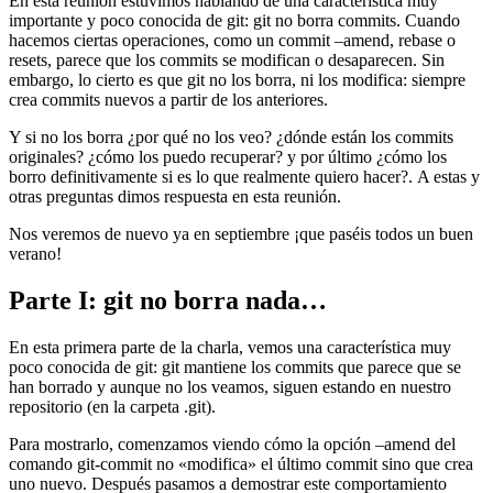
En esta reunión estuvimos hablando de una característica muy
importante y poco conocida de git: git no borra commits. Cuando
hacemos ciertas operaciones, como un commit –amend, rebase o
resets, parece que los commits se modifican o desaparecen. Sin
embargo, lo cierto es que git no los borra, ni los modifica: siempre
crea commits nuevos a partir de los anteriores.
Y si no los borra ¿por qué no los veo? ¿dónde están los commits
originales? ¿cómo los puedo recuperar? y por último ¿cómo los
borro definitivamente si es lo que realmente quiero hacer?. A estas y
otras preguntas dimos respuesta en esta reunión.
Nos veremos de nuevo ya en septiembre ¡que paséis todos un buen
verano!
Parte I: git no borra nada…
En esta primera parte de la charla, vemos una característica muy
poco conocida de git: git mantiene los commits que parece que se
han borrado y aunque no los veamos, siguen estando en nuestro
repositorio (en la carpeta .git).
Para mostrarlo, comenzamos viendo cómo la opción –amend del
comando git-commit no «modifica» el último commit sino que crea
uno nuevo. Después pasamos a demostrar este comportamiento