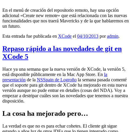
En el menú de creación del repositorio remoto, hay una opción
adicional «Create new remote» que está relacionada con las nuevas
funcionalidades que nos traerá Mavericks y de la que hablaremos en
un futuro.
Esta entrada fue publicada en
XCode
el
04/10/2013
por
admin
.
Repaso rápido a las novedades de git en
XCode 5
Hace ya una semana que la nueva versión de XCode, la versión 5,
está disponible públicamente en la Mac App Store. En
la
presentación
de la
NSSpain de Logroño
la semana pasada comenté
que el soporte para git dentro de XCode ha mejorado en esta nueva
versión aunque no pude entrar en detalles (cosas del NDA). Voy a
empezar a destripar cuáles son las novedades que tenemos a nuestra
disposición.
La cosa ha mejorado pero…
La verdad es que no es para echar cohetes. El cliente git sigue
estando a años luz de otros IDEs que lo tienen integrado como