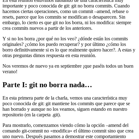
En esta reunión estuvimos hablando de una característica muy
importante y poco conocida de git: git no borra commits. Cuando
hacemos ciertas operaciones, como un commit –amend, rebase o
resets, parece que los commits se modifican o desaparecen. Sin
embargo, lo cierto es que git no los borra, ni los modifica: siempre
crea commits nuevos a partir de los anteriores.
Y si no los borra ¿por qué no los veo? ¿dónde están los commits
originales? ¿cómo los puedo recuperar? y por último ¿cómo los
borro definitivamente si es lo que realmente quiero hacer?. A estas y
otras preguntas dimos respuesta en esta reunión.
Nos veremos de nuevo ya en septiembre ¡que paséis todos un buen
verano!
Parte I: git no borra nada…
En esta primera parte de la charla, vemos una característica muy
poco conocida de git: git mantiene los commits que parece que se
han borrado y aunque no los veamos, siguen estando en nuestro
repositorio (en la carpeta .git).
Para mostrarlo, comenzamos viendo cómo la opción –amend del
comando git-commit no «modifica» el último commit sino que crea
uno nuevo. Después pasamos a demostrar este comportamiento