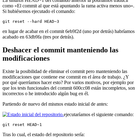
La sintaxis HEAD~1 del comando anterior la podríamos traducir
como «El commit al que está apuntando la rama activa menos uno».
Si hubiésemos ejecutado el comando:
git reset --hard HEAD~3
en lugar de acabar en el commit 6eb9f2d (uno por detrás) habríamos
acabado en 63db9fa (tres por detrás).
Deshacer el commit manteniendo las
modificaciones
Existe la posibilidad de eliminar el commit pero manteniendo las
modificaciones que contiene ese commit en el área de trabajo. ¿Y
por qué querríamos hacer esto? Por varios motivos, por ejemplo por
que los tests funcionales del commit 600cc08 están incompletos, son
incorrectos o he introducido algún bug en él.
Partiendo de nuevo del mismos estado inicial de antes:
ejecutaríamos el siguiente comando:
git reset HEAD~1
Tras lo cual, el estado del repositorio sería: