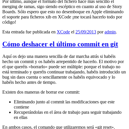
Por último, aunque el formato del fichero hace más sencillo el
merging de ramas, sigo siendo escéptico en cuanto al uso de Story
Boards. Sólo espero que esto no desemboque en Apple eliminando
el soporte para ficheros xib en XCode ¡me tocará hacerlo todo por
código!
Esta entrada fue publicada en
XCode
el
25/09/2013
por
admin
.
Cómo deshacer el último commit en git
Aquí os dejo una manera sencilla de dar marcha atrás si habéis
hecho un commit y os habéis arrepentido de hacerlo. El motivo por
el que queréis «borrarlo» puede ser múltiple: porque el trabajo no
está terminado y queréis continuar trabajando, habéis introducido un
bug sin daos cuenta o sencillamente os habéis equivocado y lo
habéis hecho antes de tiempo.
Existen dos maneras de borrar ese commit:
Eliminando junto al commit las modificaciones que este
contiene
Recuperándolas en el área de trabajo para seguir trabajando
en ellas
En ambos casos, el comando que utilizaremos será «git reset».