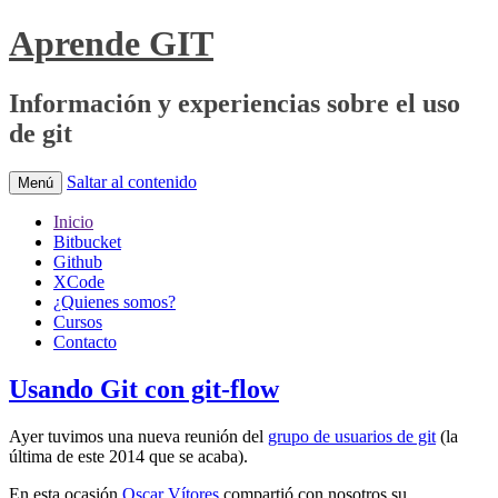
Aprende GIT
Información y experiencias sobre el uso
de git
Saltar al contenido
Menú
Inicio
Bitbucket
Github
XCode
¿Quienes somos?
Cursos
Contacto
Usando Git con git-flow
Ayer tuvimos una nueva reunión del
grupo de usuarios de git
(la
última de este 2014 que se acaba).
En esta ocasión
Oscar Vítores
compartió con nosotros su