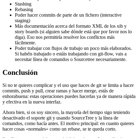
Stashing
Rebasing
Poder hacer commits de parte de un fichero (interactive
staging)
Más documentación acerca del formato XML de los xib y
story boards (si alguien sabe dónde está que por favor nos lo
diga). Eso nos permitiría resolver los conflictos más
fácilmente.
Poder trabajar con flujos de trabajo un poco más elaborados.
Si habéis trabajado o estáis trabajando con git-flow, vais a
necesitar línea de comandos o Sourcetree necesariamente.
Conclusión
Si no te quieres complicar y el uso que haces de git se limita a hacer
commits, push y pull, crear ramas y hacer merge, estás de
enhorabuena: estas operaciones puedes hacerlas ya de manera rápida
y efectiva en la nueva interfaz.
Ahora bien, si os soy sincero, la mayoría del tiempo sigo teniendo
desactivado el soporte git y usando SourceTree y la línea de
comandos, como hacía antes. El motivo principal: en cuanto quieres
hacer cosas «normales» como un rebase, se te queda corto.