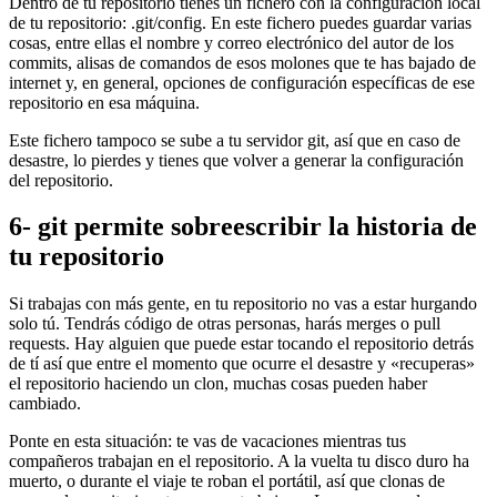
Dentro de tu repositorio tienes un fichero con la configuración local
de tu repositorio: .git/config. En este fichero puedes guardar varias
cosas, entre ellas el nombre y correo electrónico del autor de los
commits, alisas de comandos de esos molones que te has bajado de
internet y, en general, opciones de configuración específicas de ese
repositorio en esa máquina.
Este fichero tampoco se sube a tu servidor git, así que en caso de
desastre, lo pierdes y tienes que volver a generar la configuración
del repositorio.
6- git permite sobreescribir la historia de
tu repositorio
Si trabajas con más gente, en tu repositorio no vas a estar hurgando
solo tú. Tendrás código de otras personas, harás merges o pull
requests. Hay alguien que puede estar tocando el repositorio detrás
de tí así que entre el momento que ocurre el desastre y «recuperas»
el repositorio haciendo un clon, muchas cosas pueden haber
cambiado.
Ponte en esta situación: te vas de vacaciones mientras tus
compañeros trabajan en el repositorio. A la vuelta tu disco duro ha
muerto, o durante el viaje te roban el portátil, así que clonas de