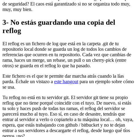
de seguridad? El caos está garantizado si no se organiza todo muy,
muy, muy bien.
3- No estás guardando una copia del
reflog
El reflog es un fichero de log que está en la carpeta .git de tu
repositorio local donde se guarda un log de todos los cambios de
referencias que ocurren en tu repositorio. Cada vez que cambias de
rama, haces un merge, un rebase, un pull o un cherry-pick (entre
otros) se guarda en el reflog lo que ha pasado.
Este fichero es el que te permite dar marcha atrás cuando la lías
parda. Échale un vistazo a
este hangout
para un ejemplo sobre cómo
se usa.
Tu reflog no está en tu servidor git. El servidor git tiene su propio
reflog que no tiene porqué coincidir con el tuyo. De nuevo, si estás
tu solo y haces push de todas tus ramas, el reflog del servidor se
parecerá mucho al tuyo. Eso sí, en caso de desastre, tendrás que
entrar al servidor a verlo o copiartelo a tu máquina local… oh, vaya,
espera, que estás trabajando con github / bitbucket y no te dejan
entrar a sus servidores a descargarte el reflog, desde luego qué tíos
perros ¿no?.