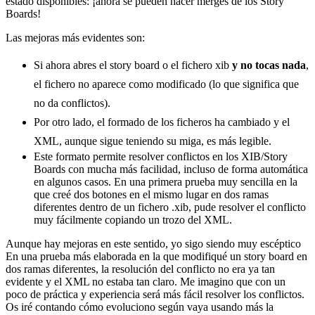
estado disponibles: ¡ahora se pueden hacer merges de los Story
Boards!
Las mejoras más evidentes son:
Si ahora abres el story board o el fichero xib
y no tocas nada
,
el fichero no aparece como modificado (lo que significa que
no da conflictos).
Por otro lado, el formado de los ficheros ha cambiado y el
XML, aunque sigue teniendo su miga, es más legible.
Este formato permite resolver conflictos en los XIB/Story
Boards con mucha más facilidad, incluso de forma automática
en algunos casos. En una primera prueba muy sencilla en la
que creé dos botones en el mismo lugar en dos ramas
diferentes dentro de un fichero .xib, pude resolver el conflicto
muy fácilmente copiando un trozo del XML.
Aunque hay mejoras en este sentido, yo sigo siendo muy escéptico
En una prueba más elaborada en la que modifiqué un story board en
dos ramas diferentes, la resolución del conflicto no era ya tan
evidente y el XML no estaba tan claro. Me imagino que con un
poco de práctica y experiencia será más fácil resolver los conflictos.
Os iré contando cómo evoluciono según vaya usando más la