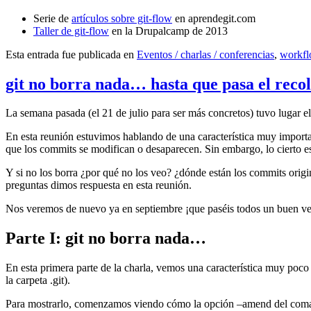
Serie de
artículos sobre git-flow
en aprendegit.com
Taller de git-flow
en la Drupalcamp de 2013
Esta entrada fue publicada en
Eventos / charlas / conferencias
,
workf
git no borra nada… hasta que pasa el reco
La semana pasada (el 21 de julio para ser más concretos) tuvo lugar e
En esta reunión estuvimos hablando de una característica muy import
que los commits se modifican o desaparecen. Sin embargo, lo cierto es 
Y si no los borra ¿por qué no los veo? ¿dónde están los commits origi
preguntas dimos respuesta en esta reunión.
Nos veremos de nuevo ya en septiembre ¡que paséis todos un buen v
Parte I: git no borra nada…
En esta primera parte de la charla, vemos una característica muy poco
la carpeta .git).
Para mostrarlo, comenzamos viendo cómo la opción –amend del coma