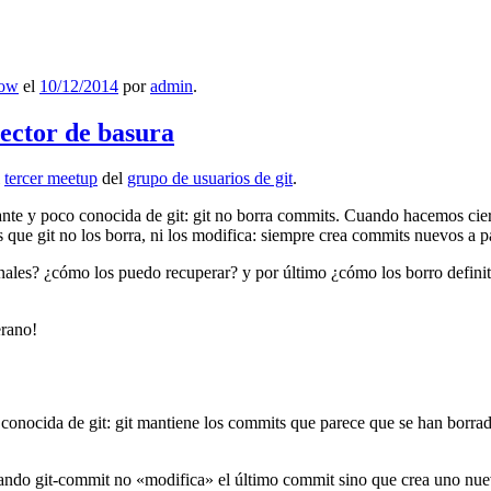
low
el
10/12/2014
por
admin
.
lector de basura
l
tercer meetup
del
grupo de usuarios de git
.
ante y poco conocida de git: git no borra commits. Cuando hacemos cie
que git no los borra, ni los modifica: siempre crea commits nuevos a par
nales? ¿cómo los puedo recuperar? y por último ¿cómo los borro definiti
erano!
 conocida de git: git mantiene los commits que parece que se han borra
ndo git-commit no «modifica» el último commit sino que crea uno nu