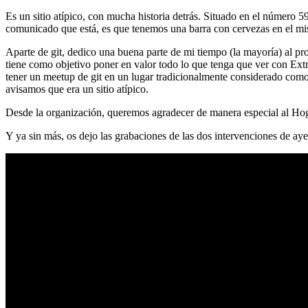
Es un sitio atípico, con mucha historia detrás. Situado en el número 5
comunicado que está, es que tenemos una barra con cervezas en el mi
Aparte de git, dedico una buena parte de mi tiempo (la mayoría) al
tiene como objetivo poner en valor todo lo que tenga que ver con Ex
tener un meetup de git en un lugar tradicionalmente considerado como 
avisamos que era un sitio atípico.
Desde la organización, queremos agradecer de manera especial al Hog
Y ya sin más, os dejo las grabaciones de las dos intervenciones de aye