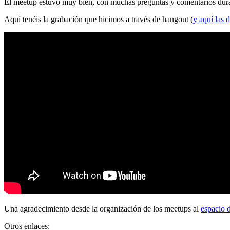
El meetup estuvo muy bien, con muchas preguntas y comentarios durante
Aquí tenéis la grabación que hicimos a través de hangout (
y aquí las d
Una agradecimiento desde la organización de los meetups al
espacio 
Otros enlaces: