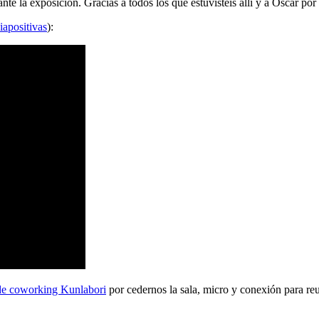
 la exposición. Gracias a todos los que estuvisteis allí y a Oscar por 
iapositivas
):
de coworking Kunlabori
por cedernos la sala, micro y conexión para reu