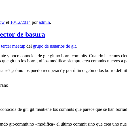
low
el
10/12/2014
por
admin
.
lector de basura
l
tercer meetup
del
grupo de usuarios de git
.
ante y poco conocida de git: git no borra commits. Cuando hacemos cie
que git no los borra, ni los modifica: siempre crea commits nuevos a par
nales? ¿cómo los puedo recuperar? y por último ¿cómo los borro definiti
erano!
 conocida de git: git mantiene los commits que parece que se han borra
ndo git-commit no «modifica» el último commit sino que crea uno nu