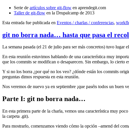
Serie de
artículos sobre git-flow
en aprendegit.com
Taller de git-flow
en la Drupalcamp de 2013
Esta entrada fue publicada en
Eventos / charlas / conferencias
,
workf
git no borra nada… hasta que pasa el reco
La semana pasada (el 21 de julio para ser más concretos) tuvo lugar e
En esta reunión estuvimos hablando de una característica muy import
que los commits se modifican o desaparecen. Sin embargo, lo cierto es 
Y si no los borra ¿por qué no los veo? ¿dónde están los commits origi
preguntas dimos respuesta en esta reunión.
Nos veremos de nuevo ya en septiembre ¡que paséis todos un buen v
Parte I: git no borra nada…
En esta primera parte de la charla, vemos una característica muy poco
la carpeta .git).
Para mostrarlo, comenzamos viendo cómo la opción –amend del coma