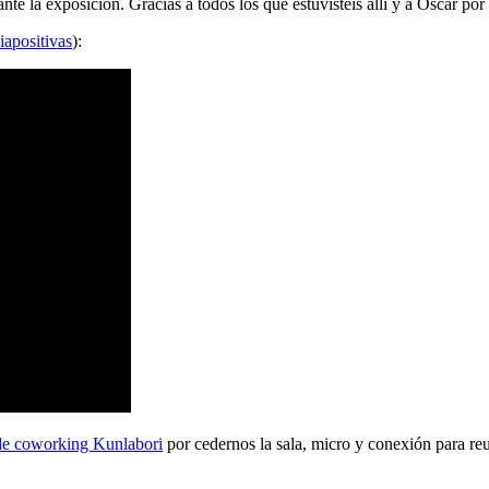
 la exposición. Gracias a todos los que estuvisteis allí y a Oscar por 
iapositivas
):
de coworking Kunlabori
por cedernos la sala, micro y conexión para reu