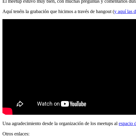
El meetup estuvo muy bien, con muchas preguntas y comentarios durante
Aquí tenéis la grabación que hicimos a través de hangout (
y aquí las d
Una agradecimiento desde la organización de los meetups al
espacio 
Otros enlaces: