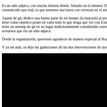
Es un sitio atípico, con mucha historia detrás. Situado en el número 5
comunicado que está, es que tenemos una barra con cervezas en el mi
Aparte de git, dedico una buena parte de mi tiempo (la mayoría) al
tiene como objetivo poner en valor todo lo que tenga que ver con Ex
tener un meetup de git en un lugar tradicionalmente considerado como 
avisamos que era un sitio atípico.
Desde la organización, queremos agradecer de manera especial al Hog
Y ya sin más, os dejo las grabaciones de las dos intervenciones de aye